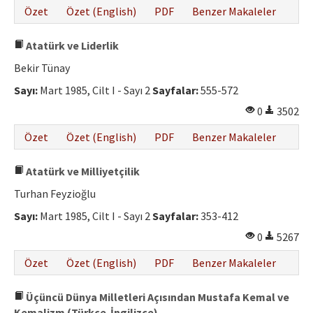
Özet
Özet (English)
PDF
Benzer Makaleler
Atatürk ve Liderlik
Bekir Tünay
Sayı:
Mart 1985, Cilt I - Sayı 2
Sayfalar:
555-572
0
3502
Özet
Özet (English)
PDF
Benzer Makaleler
Atatürk ve Milliyetçilik
Turhan Feyzioğlu
Sayı:
Mart 1985, Cilt I - Sayı 2
Sayfalar:
353-412
0
5267
Özet
Özet (English)
PDF
Benzer Makaleler
Üçüncü Dünya Milletleri Açısından Mustafa Kemal ve
Kemalizm (Türkçe-İngilizce)