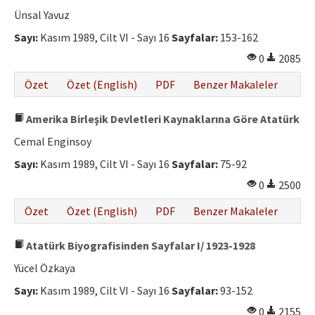
Etik İlkeler
Ünsal Yavuz
Yazar Rehberi
Sayı:
Kasım 1989, Cilt VI - Sayı 16
Sayfalar:
153-162
0
2085
Hakem Rehberi
Özet
Özet (English)
PDF
Benzer Makaleler
İletişim
Amerika Birleşik Devletleri Kaynaklarına Göre Atatürk
Cemal Enginsoy
Sayı:
Kasım 1989, Cilt VI - Sayı 16
Sayfalar:
75-92
0
2500
Özet
Özet (English)
PDF
Benzer Makaleler
Atatürk Biyografisinden Sayfalar I/ 1923-1928
Yücel Özkaya
Sayı:
Kasım 1989, Cilt VI - Sayı 16
Sayfalar:
93-152
0
2155