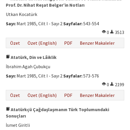
Prof. Dr. Nihat Reşat Belger’in Notları
Utkan Kocatürk
Sayı:
Mart 1985, Cilt I - Sayı 2
Sayfalar:
543-554
0
3513
Özet
Özet (English)
PDF
Benzer Makaleler
Atatürk, Din ve Lâiklik
İbrahim Agah Çubukçu
Sayı:
Mart 1985, Cilt I - Sayı 2
Sayfalar:
573-576
0
2199
Özet
Özet (English)
PDF
Benzer Makaleler
Atatürkçü Çağdaşlaşmanın Türk Toplumundaki
Sonuçları
İsmet Giritli