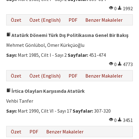
0
1992
Özet
Özet (English)
PDF
Benzer Makaleler
Atatürk Dönemi Türk Dış Politikasına Genel Bir Bakış
Mehmet Gönlübol, Ömer Kürkçüoğlu
Sayı:
Mart 1985, Cilt I - Sayı 2
Sayfalar:
451-474
0
4773
Özet
Özet (English)
PDF
Benzer Makaleler
İrtica Olayları Karşısında Atatürk
Vehbi Tanfer
Sayı:
Mart 1990, Cilt VI - Sayı 17
Sayfalar:
307-320
0
3451
Özet
PDF
Benzer Makaleler