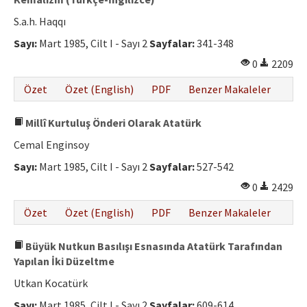
S.a.h. Haqqı
Sayı:
Mart 1985, Cilt I - Sayı 2
Sayfalar:
341-348
0
2209
Özet
Özet (English)
PDF
Benzer Makaleler
Millî Kurtuluş Önderi Olarak Atatürk
Cemal Enginsoy
Sayı:
Mart 1985, Cilt I - Sayı 2
Sayfalar:
527-542
0
2429
Özet
Özet (English)
PDF
Benzer Makaleler
Büyük Nutkun Basılışı Esnasında Atatürk Tarafından
Yapılan İki Düzeltme
Utkan Kocatürk
Sayı:
Mart 1985, Cilt I - Sayı 2
Sayfalar:
609-614