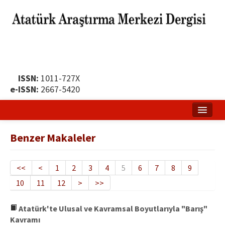
ISSN:
1011-727X
e-ISSN:
2667-5420
Ana Sayfa
Benzer Makaleler
Hakkında
Yayın Politikası
<<
<
1
2
3
4
5
6
7
8
9
10
11
12
>
>>
Dergi Kurulları
Yayın İlkeleri
Atatürk'te Ulusal ve Kavramsal Boyutlarıyla "Barış"
Kavramı