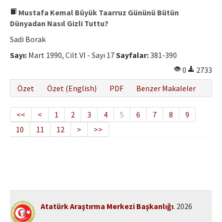
Mustafa Kemal Büyük Taarruz Gününü Bütün
Dünyadan Nasıl Gizli Tuttu?
Sadi Borak
Sayı:
Mart 1990, Cilt VI - Sayı 17
Sayfalar:
381-390
0
2733
Özet
Özet (English)
PDF
Benzer Makaleler
<<
<
1
2
3
4
5
6
7
8
9
10
11
12
>
>>
Atatürk Araştırma Merkezi Başkanlığı
. 2026