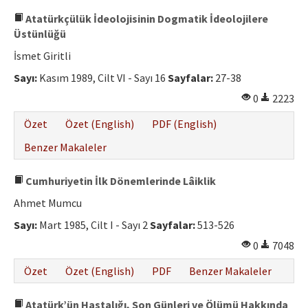
Atatürkçülük İdeolojisinin Dogmatik İdeolojilere
Üstünlüğü
İsmet Giritli
Sayı:
Kasım 1989, Cilt VI - Sayı 16
Sayfalar:
27-38
0
2223
Özet
Özet (English)
PDF (English)
Benzer Makaleler
Cumhuriyetin İlk Dönemlerinde Lâiklik
Ahmet Mumcu
Sayı:
Mart 1985, Cilt I - Sayı 2
Sayfalar:
513-526
0
7048
Özet
Özet (English)
PDF
Benzer Makaleler
Atatürk’ün Hastalığı, Son Günleri ve Ölümü Hakkında