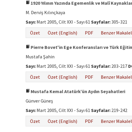
1920 Yılının Yazında Egemenlik ve Malî Kaynakla
M. Derviş Kılınçkaya
Sayı:
Mart 2005, Cilt XXI - Sayı 61
Sayfalar:
305-321
Özet
Özet (English)
PDF
Benzer Makalel
Pierre Bovet'in Ege Konferansları ve Türk Eğitim
Mustafa Şahin
Sayı:
Mart 2005, Cilt XXI - Sayı 61
Sayfalar:
203-217
D
Özet
Özet (English)
PDF
Benzer Makalel
Mustafa Kemal Atatürk’ün Aydın Seyahatleri
Günver Güneş
Sayı:
Mart 2005, Cilt XXI - Sayı 61
Sayfalar:
219-242
Özet
Özet (English)
PDF
Benzer Makalel