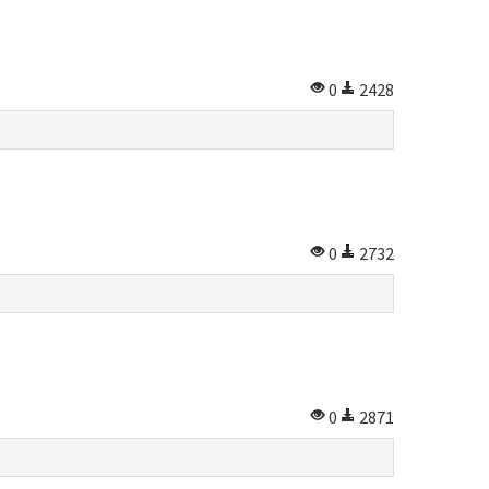
0
2428
0
2732
0
2871