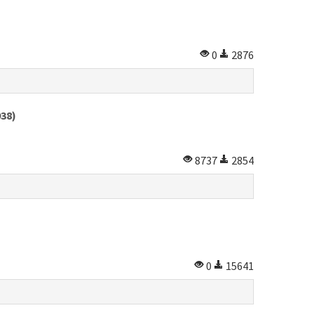
0
2876
938)
8737
2854
0
15641