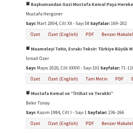
Başkumandan Gazi Mustafa Kemal Paşa Hereke
Mustafa Hergüner
Sayı:
Mart 2004, Cilt XX - Sayı 58
Sayfalar:
169-202
Özet
Özet (English)
PDF
Benzer Makalel
Muameleyi Tehir, Evrakı Teksir: Türkiye Büyük Mi
İsmail Özer
Sayı:
Mayıs 2020, Cilt XXXVI - Sayı 101
Sayfalar:
71-11
Özet
Özet (English)
Tam Metin
PDF
Mustafa Kemal ve “İttihat ve Terakki”
Bekir Tünay
Sayı:
Kasım 1984, Cilt I - Sayı 1
Sayfalar:
236-266
Özet
Özet (English)
PDF
Benzer Makalel