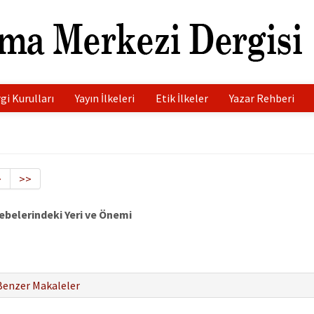
gi Kurulları
Yayın İlkeleri
Etik İlkeler
Yazar Rehberi
>
>>
belerindeki Yeri ve Önemi
Benzer Makaleler