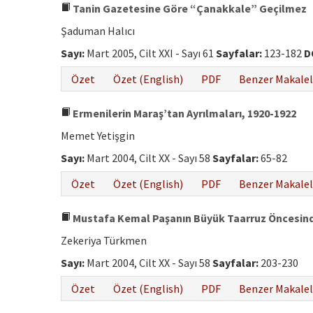
Tanin Gazetesine Göre “Çanakkale” Geçilmez
Şaduman Halıcı
Sayı:
Mart 2005, Cilt XXI - Sayı 61
Sayfalar:
123-182
D
Özet
Özet (English)
PDF
Benzer Makalel
Ermenilerin Maraş’tan Ayrılmaları, 1920-1922
Memet Yetişgin
Sayı:
Mart 2004, Cilt XX - Sayı 58
Sayfalar:
65-82
Özet
Özet (English)
PDF
Benzer Makalel
Mustafa Kemal Paşanın Büyük Taarruz Öncesind
Zekeriya Türkmen
Sayı:
Mart 2004, Cilt XX - Sayı 58
Sayfalar:
203-230
Özet
Özet (English)
PDF
Benzer Makalel