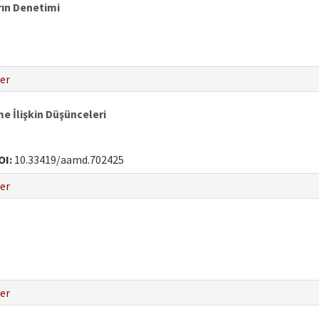
rın Denetimi
er
e İlişkin Düşünceleri
OI:
10.33419/aamd.702425
er
er