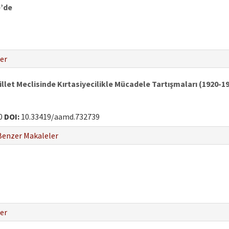
’de
er
llet Meclisinde Kırtasiyecilikle Mücadele Tartışmaları (1920-1
0
DOI:
10.33419/aamd.732739
Benzer Makaleler
er