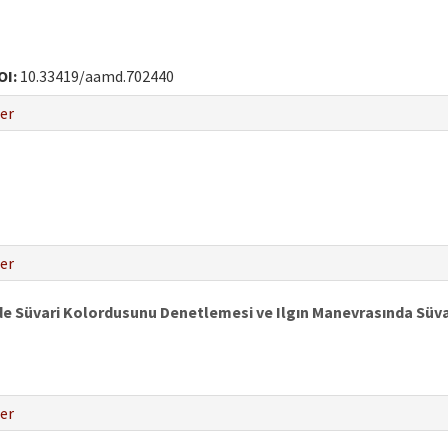
OI:
10.33419/aamd.702440
er
er
e Süvari Kolordusunu Denetlemesi ve Ilgın Manevrasında Süva
er