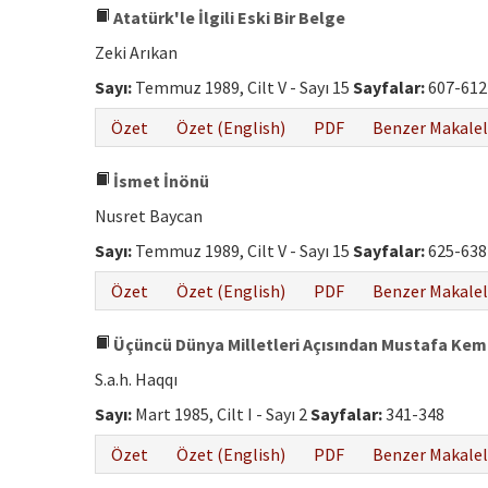
Atatürk'le İlgili Eski Bir Belge
Zeki Arıkan
Sayı:
Temmuz 1989, Cilt V - Sayı 15
Sayfalar:
607-612
Özet
Özet (English)
PDF
Benzer Makalel
İsmet İnönü
Nusret Baycan
Sayı:
Temmuz 1989, Cilt V - Sayı 15
Sayfalar:
625-638
Özet
Özet (English)
PDF
Benzer Makalel
Üçüncü Dünya Milletleri Açısından Mustafa Kem
S.a.h. Haqqı
Sayı:
Mart 1985, Cilt I - Sayı 2
Sayfalar:
341-348
Özet
Özet (English)
PDF
Benzer Makalel