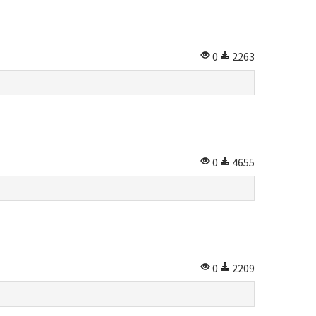
0
2263
0
4655
0
2209