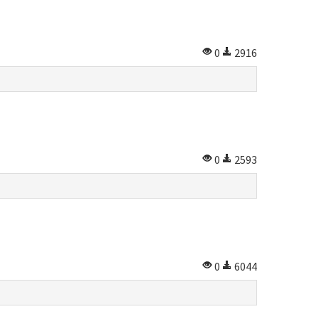
0
2916
0
2593
0
6044