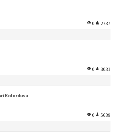
0
2737
0
3031
ri Kolordusu
0
5639