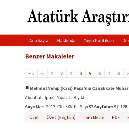
Ana Sayfa
Hakkında
Yayın Politikası
Der
Benzer Makaleler
<<
<
1
2
3
4
5
6
7
8
Mehmet Vehip (Kaçi) Paşa’nın Çanakkale Muhare
Abdullah İlgazi, Mustafa Bıyıklı
Sayı:
Mart 2012, Cilt XXVIII - Sayı 82
Sayfalar:
97-128
Özet
Özet (English)
Tam Metin
PDF