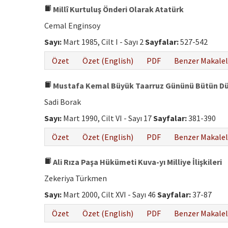
Millî Kurtuluş Önderi Olarak Atatürk
Cemal Enginsoy
Sayı:
Mart 1985, Cilt I - Sayı 2
Sayfalar:
527-542
Özet
Özet (English)
PDF
Benzer Makalel
Mustafa Kemal Büyük Taarruz Gününü Bütün Dün
Sadi Borak
Sayı:
Mart 1990, Cilt VI - Sayı 17
Sayfalar:
381-390
Özet
Özet (English)
PDF
Benzer Makalel
Ali Rıza Paşa Hükümeti Kuva-yı Milliye İlişkileri
Zekeriya Türkmen
Sayı:
Mart 2000, Cilt XVI - Sayı 46
Sayfalar:
37-87
Özet
Özet (English)
PDF
Benzer Makalel