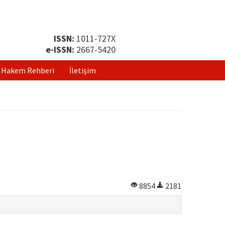
ISSN:
1011-727X
e-ISSN:
2667-5420
Hakem Rehberi
İletişim
8854
2181