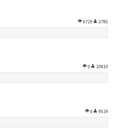
6729
2785
0
10810
0
9529