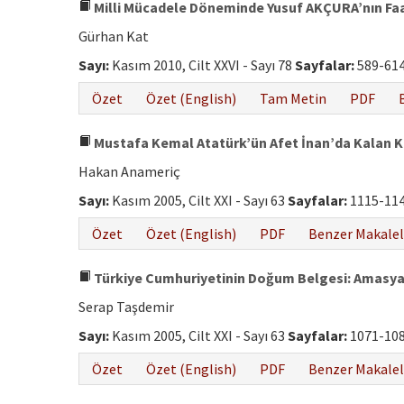
Milli Mücadele Döneminde Yusuf AKÇURA’nın Faa
Gürhan Kat
Sayı:
Kasım 2010, Cilt XXVI - Sayı 78
Sayfalar:
589-61
Özet
Özet (English)
Tam Metin
PDF
Mustafa Kemal Atatürk’ün Afet İnan’da Kalan Ki
Hakan Anameriç
Sayı:
Kasım 2005, Cilt XXI - Sayı 63
Sayfalar:
1115-11
Özet
Özet (English)
PDF
Benzer Makalel
Türkiye Cumhuriyetinin Doğum Belgesi: Amasy
Serap Taşdemir
Sayı:
Kasım 2005, Cilt XXI - Sayı 63
Sayfalar:
1071-10
Özet
Özet (English)
PDF
Benzer Makalel