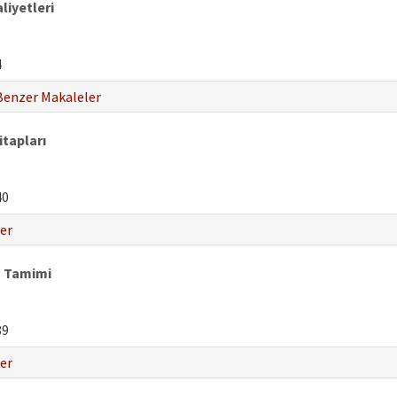
liyetleri
4
Benzer Makaleler
tapları
40
er
a Tamimi
89
er