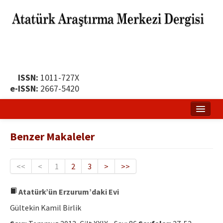
ISSN:
1011-727X
e-ISSN:
2667-5420
Ana Sayfa
Benzer Makaleler
Hakkında
Yayın Politikası
<<
<
1
2
3
>
>>
Dergi Kurulları
Atatürk’ün Erzurum’daki Evi
Yayın İlkeleri
Gültekin Kamil Birlik