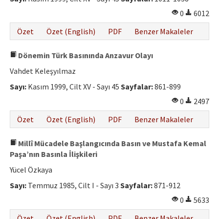
0
6012
Özet
Özet (English)
PDF
Benzer Makaleler
Dönemin Türk Basınında Anzavur Olayı
Vahdet Keleşyılmaz
Sayı:
Kasım 1999, Cilt XV - Sayı 45
Sayfalar:
861-899
0
2497
Özet
Özet (English)
PDF
Benzer Makaleler
Millî Mücadele Başlangıcında Basın ve Mustafa Kemal
Paşa’nın Basınla İlişkileri
Yücel Özkaya
Sayı:
Temmuz 1985, Cilt I - Sayı 3
Sayfalar:
871-912
0
5633
Özet
Özet (English)
PDF
Benzer Makaleler