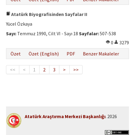
Atatürk Biyografisinden Sayfalar II
Yücel Özkaya
Sayı:
Temmuz 1990, Cilt VI - Sayı 18
Sayfalar:
507-538
0
3279
Özet
Özet (English)
PDF
Benzer Makaleler
<<
<
1
2
3
>
>>
Atatürk Araştırma Merkezi Başkanlığı
. 2026