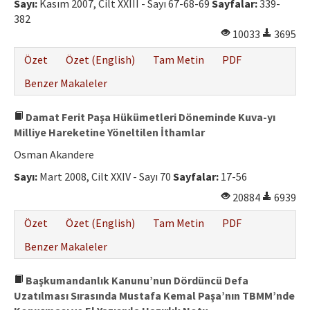
Sayı:
Kasım 2007, Cilt XXIII - Sayı 67-68-69
Sayfalar:
339-
382
10033
3695
Özet
Özet (English)
Tam Metin
PDF
Benzer Makaleler
Damat Ferit Paşa Hükümetleri Döneminde Kuva-yı
Milliye Hareketine Yöneltilen İthamlar
Osman Akandere
Sayı:
Mart 2008, Cilt XXIV - Sayı 70
Sayfalar:
17-56
20884
6939
Özet
Özet (English)
Tam Metin
PDF
Benzer Makaleler
Başkumandanlık Kanunu’nun Dördüncü Defa
Uzatılması Sırasında Mustafa Kemal Paşa’nın TBMM’nde