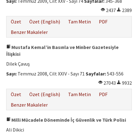
Sayı:
Temmuz 2009, Cilt XXV - Sayı 74
Sayfalar:
345-368
2437
2389
Özet
Özet (English)
Tam Metin
PDF
Benzer Makaleler
Mustafa Kemal’in Basınla ve Minber Gazetesiyle
İlişkisi
Dilek Çavuş
Sayı:
Temmuz 2008, Cilt XXIV - Sayı 71
Sayfalar:
543-556
27043
9932
Özet
Özet (English)
Tam Metin
PDF
Benzer Makaleler
Milli Mücadele Döneminde İç Güvenlik ve Türk Polisi
Ali Dikici