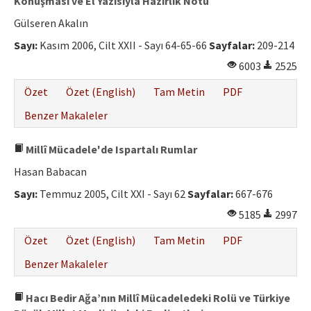
Konuşması ve El Yazısıyla Hazırlık Notu
Gülseren Akalın
Sayı:
Kasım 2006, Cilt XXII - Sayı 64-65-66
Sayfalar:
209-214
6003
2525
Özet
Özet (English)
Tam Metin
PDF
Benzer Makaleler
Millî Mücadele'de Ispartalı Rumlar
Hasan Babacan
Sayı:
Temmuz 2005, Cilt XXI - Sayı 62
Sayfalar:
667-676
5185
2997
Özet
Özet (English)
Tam Metin
PDF
Benzer Makaleler
Hacı Bedir Ağa’nın Millî Mücadeledeki Rolü ve Türkiye