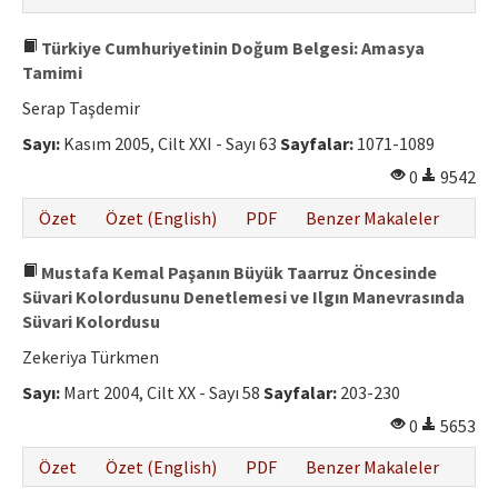
Türkiye Cumhuriyetinin Doğum Belgesi: Amasya
Tamimi
Serap Taşdemir
Sayı:
Kasım 2005, Cilt XXI - Sayı 63
Sayfalar:
1071-1089
0
9542
Özet
Özet (English)
PDF
Benzer Makaleler
Mustafa Kemal Paşanın Büyük Taarruz Öncesinde
Süvari Kolordusunu Denetlemesi ve Ilgın Manevrasında
Süvari Kolordusu
Zekeriya Türkmen
Sayı:
Mart 2004, Cilt XX - Sayı 58
Sayfalar:
203-230
0
5653
Özet
Özet (English)
PDF
Benzer Makaleler