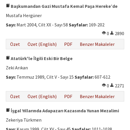
Başkumandan Gazi Mustafa Kemal Paşa Hereke’de
Mustafa Hergüner
Sayı:
Mart 2004, Cilt XX - Sayı 58
Sayfalar:
169-202
0
2890
Özet
Özet (English)
PDF
Benzer Makaleler
Atatürk'le İlgili Eski Bir Belge
Zeki Arıkan
Sayı:
Temmuz 1989, Cilt V - Sayı 15
Sayfalar:
607-612
0
2271
Özet
Özet (English)
PDF
Benzer Makaleler
İşgal Yıllarında Adapazarı Kazasında Yunan Mezalimi
Zekeriya Türkmen
Sayı:
Kasım 1999, Cilt XV - Sayı 45
Sayfalar:
1011-1038