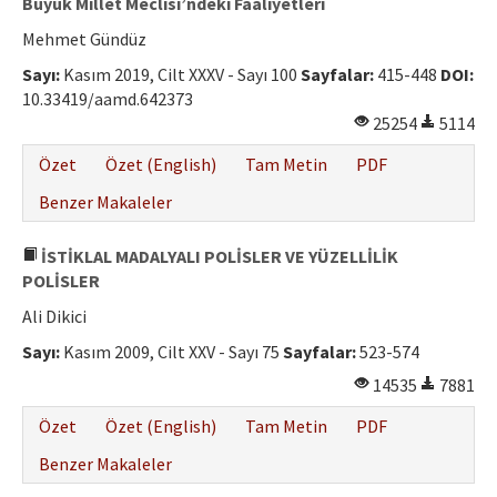
Büyük Millet Meclisi’ndeki Faaliyetleri
Mehmet Gündüz
Sayı:
Kasım 2019, Cilt XXXV - Sayı 100
Sayfalar:
415-448
DOI:
10.33419/aamd.642373
25254
5114
Özet
Özet (English)
Tam Metin
PDF
Benzer Makaleler
İSTİKLAL MADALYALI POLİSLER VE YÜZELLİLİK
POLİSLER
Ali Dikici
Sayı:
Kasım 2009, Cilt XXV - Sayı 75
Sayfalar:
523-574
14535
7881
Özet
Özet (English)
Tam Metin
PDF
Benzer Makaleler