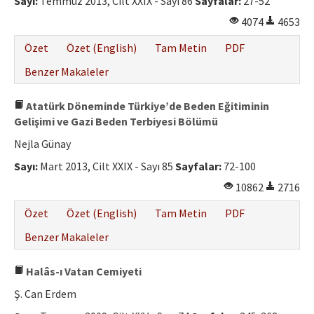
Sayı:
Temmuz 2013, Cilt XXIX - Sayı 86
Sayfalar:
27-52
Etik İlkeler
4074
4653
Yazar Rehberi
Özet
Özet (English)
Tam Metin
PDF
Hakem Rehberi
Benzer Makaleler
İletişim
Atatürk Döneminde Türkiye’de Beden Eğitiminin
Gelişimi ve Gazi Beden Terbiyesi Bölümü
Nejla Günay
Sayı:
Mart 2013, Cilt XXIX - Sayı 85
Sayfalar:
72-100
10862
2716
Özet
Özet (English)
Tam Metin
PDF
Benzer Makaleler
Halâs-ı Vatan Cemiyeti
Ş. Can Erdem