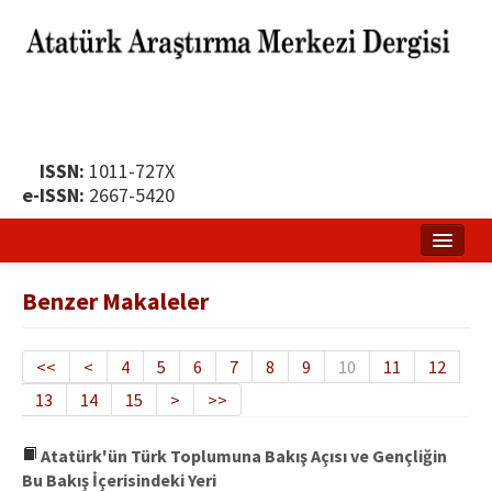
ISSN:
1011-727X
e-ISSN:
2667-5420
Ana Sayfa
Benzer Makaleler
Hakkında
Yayın Politikası
<<
<
4
5
6
7
8
9
10
11
12
13
14
15
>
>>
Dergi Kurulları
Yayın İlkeleri
Atatürk'ün Türk Toplumuna Bakış Açısı ve Gençliğin
Bu Bakış İçerisindeki Yeri