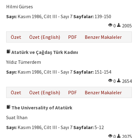
Etik İlkeler
Hilmi Gürses
Yazar Rehberi
Sayı:
Kasım 1986, Cilt III - Sayı 7
Sayfalar:
139-150
0
2005
Hakem Rehberi
Özet
Özet (English)
PDF
Benzer Makaleler
İletişim
Atatürk ve Çağdaş Türk Kadını
Yıldız Tümerdem
Sayı:
Kasım 1986, Cilt III - Sayı 7
Sayfalar:
151-154
0
2654
Özet
Özet (English)
PDF
Benzer Makaleler
The Universality of Atatürk
Suat İlhan
Sayı:
Kasım 1986, Cilt III - Sayı 7
Sayfalar:
5-12
0
2075