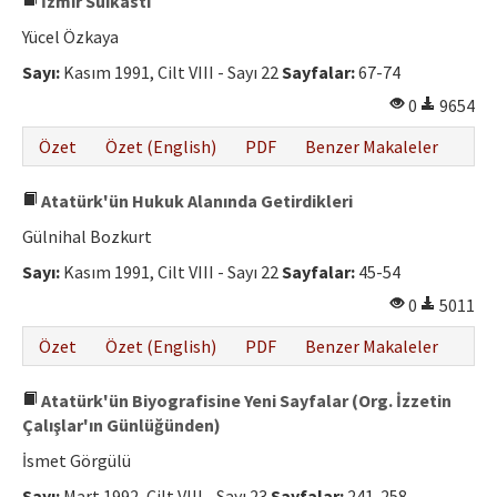
İzmir Suikastı
Yücel Özkaya
Sayı:
Kasım 1991, Cilt VIII - Sayı 22
Sayfalar:
67-74
0
9654
Özet
Özet (English)
PDF
Benzer Makaleler
Atatürk'ün Hukuk Alanında Getirdikleri
Gülnihal Bozkurt
Sayı:
Kasım 1991, Cilt VIII - Sayı 22
Sayfalar:
45-54
0
5011
Özet
Özet (English)
PDF
Benzer Makaleler
Atatürk'ün Biyografisine Yeni Sayfalar (Org. İzzetin
Çalışlar'ın Günlüğünden)
İsmet Görgülü
Sayı:
Mart 1992, Cilt VIII - Sayı 23
Sayfalar:
241-258