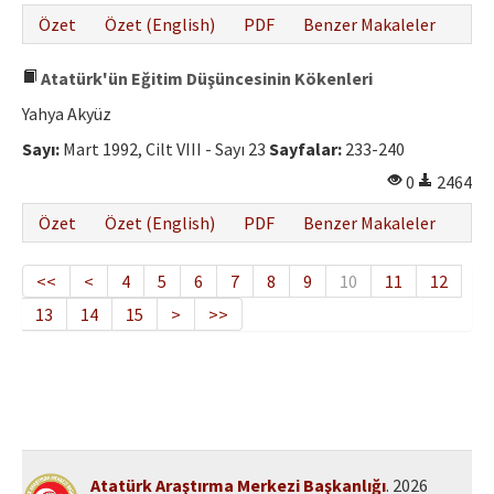
Özet
Özet (English)
PDF
Benzer Makaleler
Atatürk'ün Eğitim Düşüncesinin Kökenleri
Yahya Akyüz
Sayı:
Mart 1992, Cilt VIII - Sayı 23
Sayfalar:
233-240
0
2464
Özet
Özet (English)
PDF
Benzer Makaleler
<<
<
4
5
6
7
8
9
10
11
12
13
14
15
>
>>
Atatürk Araştırma Merkezi Başkanlığı
. 2026