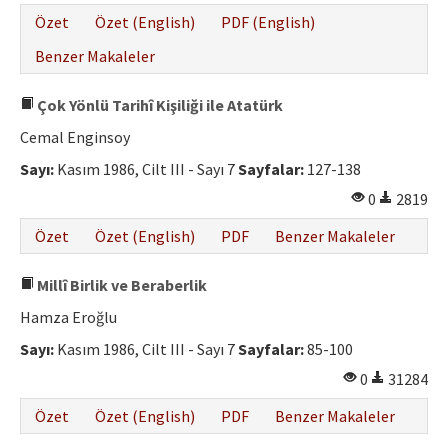
Özet
Özet (English)
PDF (English)
Benzer Makaleler
Çok Yönlü Tarihî Kişiliği ile Atatürk
Cemal Enginsoy
Sayı:
Kasım 1986, Cilt III - Sayı 7
Sayfalar:
127-138
0
2819
Özet
Özet (English)
PDF
Benzer Makaleler
Millî Birlik ve Beraberlik
Hamza Eroğlu
Sayı:
Kasım 1986, Cilt III - Sayı 7
Sayfalar:
85-100
0
31284
Özet
Özet (English)
PDF
Benzer Makaleler