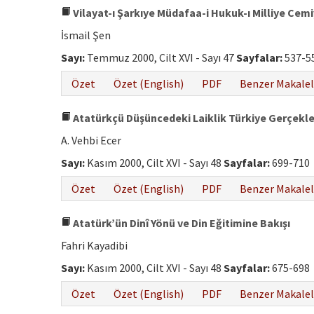
Vilayat-ı Şarkıye Müdafaa-i Hukuk-ı Milliye Cem
İsmail Şen
Sayı:
Temmuz 2000, Cilt XVI - Sayı 47
Sayfalar:
537-5
Özet
Özet (English)
PDF
Benzer Makalel
Atatürkçü Düşüncedeki Laiklik Türkiye Gerçekl
A. Vehbi Ecer
Sayı:
Kasım 2000, Cilt XVI - Sayı 48
Sayfalar:
699-710
Özet
Özet (English)
PDF
Benzer Makalel
Atatürk’ün Dinî Yönü ve Din Eğitimine Bakışı
Fahri Kayadibi
Sayı:
Kasım 2000, Cilt XVI - Sayı 48
Sayfalar:
675-698
Özet
Özet (English)
PDF
Benzer Makalel