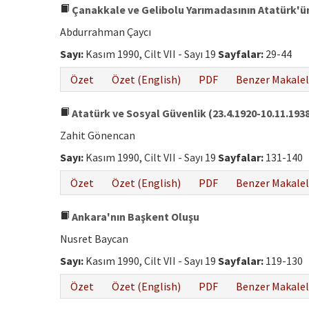
Çanakkale ve Gelibolu Yarımadasının Atatürk'ün
Abdurrahman Çaycı
Sayı:
Kasım 1990, Cilt VII - Sayı 19
Sayfalar:
29-44
Özet
Özet (English)
PDF
Benzer Makalel
Atatürk ve Sosyal Güvenlik (23.4.1920-10.11.193
Zahit Gönencan
Sayı:
Kasım 1990, Cilt VII - Sayı 19
Sayfalar:
131-140
Özet
Özet (English)
PDF
Benzer Makalel
Ankara'nın Başkent Oluşu
Nusret Baycan
Sayı:
Kasım 1990, Cilt VII - Sayı 19
Sayfalar:
119-130
Özet
Özet (English)
PDF
Benzer Makalel