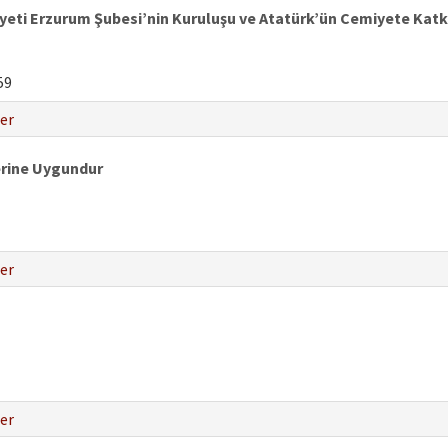
iyeti Erzurum Şubesi’nin Kuruluşu ve Atatürk’ün Cemiyete Katkı
59
er
erine Uygundur
er
er