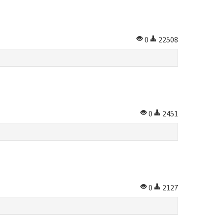
0
22508
0
2451
0
2127