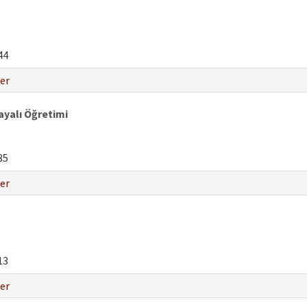
44
er
Dayalı Öğretimi
35
er
13
er