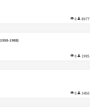
0
8977
(1938-1988)
0
1995
0
3450