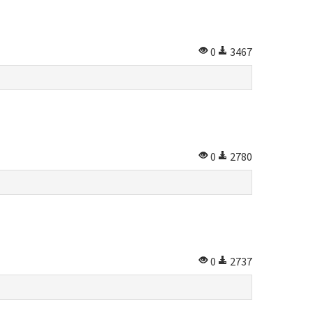
0
3467
0
2780
0
2737