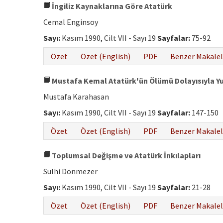
İngiliz Kaynaklarına Göre Atatürk
Cemal Enginsoy
Sayı:
Kasım 1990, Cilt VII - Sayı 19
Sayfalar:
75-92
Özet
Özet (English)
PDF
Benzer Makalel
Mustafa Kemal Atatürk'ün Ölümü Dolayısıyla Yugo
Mustafa Karahasan
Sayı:
Kasım 1990, Cilt VII - Sayı 19
Sayfalar:
147-150
Özet
Özet (English)
PDF
Benzer Makalel
Toplumsal Değişme ve Atatürk İnkılapları
Sulhi Dönmezer
Sayı:
Kasım 1990, Cilt VII - Sayı 19
Sayfalar:
21-28
Özet
Özet (English)
PDF
Benzer Makalel