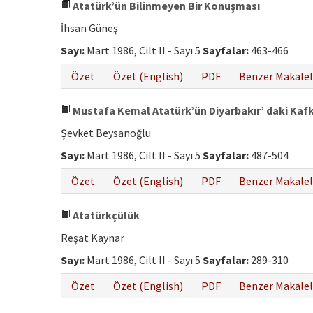
Atatürk’ün Bilinmeyen Bir Konuşması
İhsan Güneş
Sayı:
Mart 1986, Cilt II - Sayı 5
Sayfalar:
463-466
Özet
Özet (English)
PDF
Benzer Makalel
Mustafa Kemal Atatürk’ün Diyarbakır’ daki Kaf
Şevket Beysanoğlu
Sayı:
Mart 1986, Cilt II - Sayı 5
Sayfalar:
487-504
Özet
Özet (English)
PDF
Benzer Makalel
Atatürkçülük
Reşat Kaynar
Sayı:
Mart 1986, Cilt II - Sayı 5
Sayfalar:
289-310
Özet
Özet (English)
PDF
Benzer Makalel