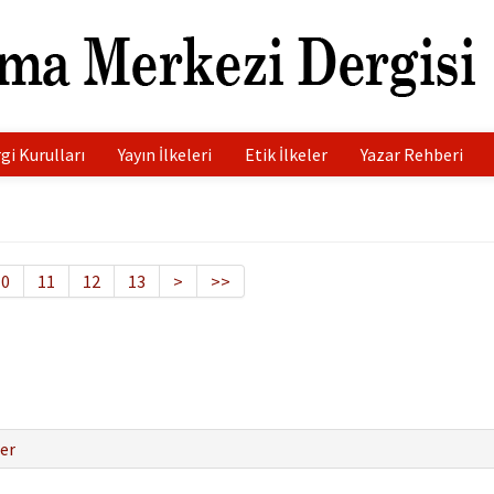
gi Kurulları
Yayın İlkeleri
Etik İlkeler
Yazar Rehberi
10
11
12
13
>
>>
er