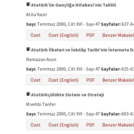
Atatürk’ün Gençliğe Hitabesi’nin Tahlili
Atila Yücel
Sayı:
Temmuz 2000, Cilt XVI - Sayı 47
Sayfalar:
637-6
Özet
Özet (English)
PDF
Benzer Makalel
Atatürk İlkeleri ve İnkılâp Tarihi’nin İnternete 
Ramazan Acun
Sayı:
Temmuz 2000, Cilt XVI - Sayı 47
Sayfalar:
615-6
Özet
Özet (English)
PDF
Benzer Makalel
Atatürkçülükte Sistem ve Strateji
M.vehbi Tanfer
Sayı:
Temmuz 2000, Cilt XVI - Sayı 47
Sayfalar:
603-6
Özet
Özet (English)
PDF
Benzer Makalel