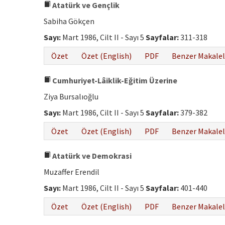
Atatürk ve Gençlik
Sabiha Gökçen
Sayı:
Mart 1986, Cilt II - Sayı 5
Sayfalar:
311-318
Özet
Özet (English)
PDF
Benzer Makalel
Cumhuriyet-Lâiklik-Eğitim Üzerine
Ziya Bursalıoğlu
Sayı:
Mart 1986, Cilt II - Sayı 5
Sayfalar:
379-382
Özet
Özet (English)
PDF
Benzer Makalel
Atatürk ve Demokrasi
Muzaffer Erendil
Sayı:
Mart 1986, Cilt II - Sayı 5
Sayfalar:
401-440
Özet
Özet (English)
PDF
Benzer Makalel