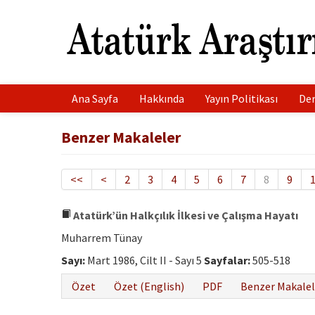
Ana Sayfa
Hakkında
Yayın Politikası
Der
Benzer Makaleler
<<
<
2
3
4
5
6
7
8
9
Atatürk’ün Halkçılık İlkesi ve Çalışma Hayatı
Muharrem Tünay
Sayı:
Mart 1986, Cilt II - Sayı 5
Sayfalar:
505-518
Özet
Özet (English)
PDF
Benzer Makalel