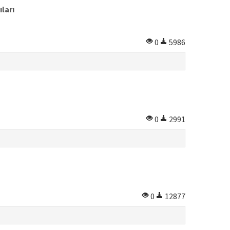
ları
0
5986
0
2991
0
12877