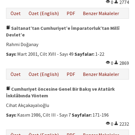
0
2774
Özet
Özet (English)
PDF
Benzer Makaleler
Saltanat’tan Cumhuriyet’e İmparatorluk’tan Millî
Devlet’e
Rahmi Doğanay
Sayı:
Mart 2001, Cilt XVII - Sayı 49
Sayfalar:
1-22
0
2869
Özet
Özet (English)
PDF
Benzer Makaleler
Cumhuriyet öncesine Genel Bir Bakış ve Atatürk
İnkılâbında Yöntem
Cihat Akçakayalıoğlu
Sayı:
Kasım 1986, Cilt III - Sayı 7
Sayfalar:
171-196
0
2232