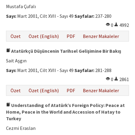
Etik İlkeler
Mustafa Çufalı
Yazar Rehberi
Sayı:
Mart 2001, Cilt XVII - Sayı 49
Sayfalar:
237-280
0
4992
Hakem Rehberi
Özet
Özet (English)
PDF
Benzer Makaleler
İletişim
Atatürkçü Düşüncenin Tarihsel Gelişimine Bir Bakış
Sait Aşgın
Sayı:
Mart 2001, Cilt XVII - Sayı 49
Sayfalar:
281-288
0
2861
Özet
Özet (English)
PDF
Benzer Makaleler
Understanding of Atatürk’s Foreign Policy: Peace at
Home, Peace in the World and Accession of Hatay to
Turkey
Cezmi Eraslan