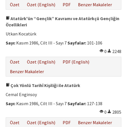
Özet
Özet (English)
PDF
Benzer Makaleler
Atatürk'ün “Gençlik” Kavramı ve Atatürkçü Gençliğin
Özellikleri
Utkan Kocatürk
Sayı:
Kasım 1986, Cilt III - Sayı 7
Sayfalar:
101-106
0
2248
Özet
Özet (English)
PDF (English)
Benzer Makaleler
Çok Yönlü Tarihî Kişiliği ile Atatürk
Cemal Enginsoy
Sayı:
Kasım 1986, Cilt III - Sayı 7
Sayfalar:
127-138
0
2805
Özet
Özet (English)
PDF
Benzer Makaleler