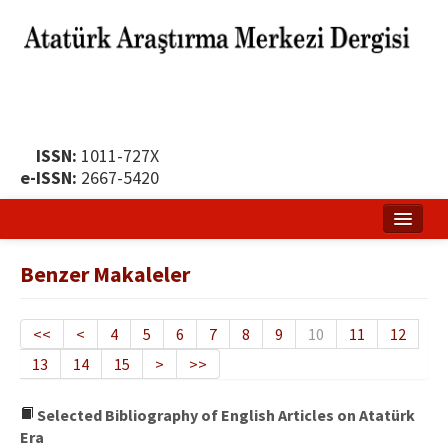
ISSN:
1011-727X
e-ISSN:
2667-5420
Ana Sayfa
Benzer Makaleler
Hakkında
Yayın Politikası
<<
<
4
5
6
7
8
9
10
11
12
13
14
15
>
>>
Dergi Kurulları
Yayın İlkeleri
Selected Bibliography of English Articles on Atatürk
Era