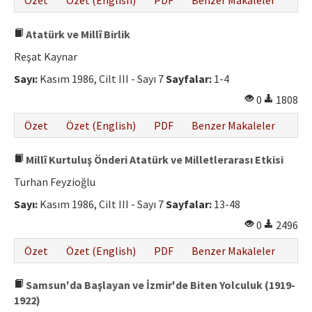
Özet
Özet (English)
PDF
Benzer Makaleler
Atatürk ve Millî Birlik
Reşat Kaynar
Sayı:
Kasım 1986, Cilt III - Sayı 7
Sayfalar:
1-4
0
1808
Özet
Özet (English)
PDF
Benzer Makaleler
Millî Kurtuluş Önderi Atatürk ve Milletlerarası Etkisi
Turhan Feyzioğlu
Sayı:
Kasım 1986, Cilt III - Sayı 7
Sayfalar:
13-48
0
2496
Özet
Özet (English)
PDF
Benzer Makaleler
Samsun'da Başlayan ve İzmir'de Biten Yolculuk (1919-
1922)