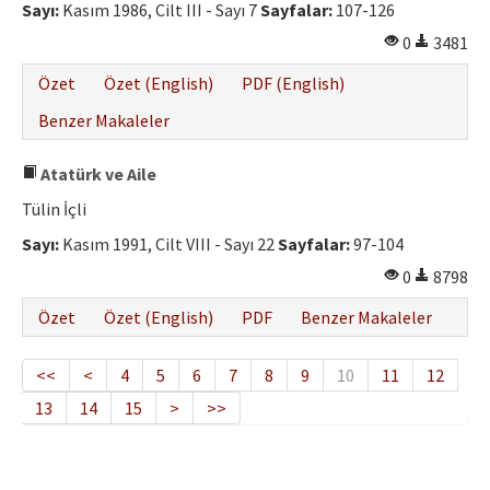
Sayı:
Kasım 1986, Cilt III - Sayı 7
Sayfalar:
107-126
0
3481
Özet
Özet (English)
PDF (English)
Benzer Makaleler
Atatürk ve Aile
Tülin İçli
Sayı:
Kasım 1991, Cilt VIII - Sayı 22
Sayfalar:
97-104
0
8798
Özet
Özet (English)
PDF
Benzer Makaleler
<<
<
4
5
6
7
8
9
10
11
12
13
14
15
>
>>