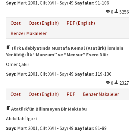
Sayı:
Mart 2001, Cilt XVII - Sayı 49
Sayfalar:
91-106
0
5256
Özet
Özet (English)
PDF (English)
Benzer Makaleler
Türk Edebiyatında Mustafa Kemal (Atatürk) İsminin
Yer Aldığı İlk “Manzum” ve “Mensur” Esere Dâir
Ömer Çakır
Sayı:
Mart 2001, Cilt XVII - Sayı 49
Sayfalar:
119-130
0
2327
Özet
Özet (English)
PDF
Benzer Makaleler
Atatürk’ün Bilinmeyen Bir Mektubu
Abdullah İlgazi
Sayı:
Mart 2001, Cilt XVII - Sayı 49
Sayfalar:
81-89