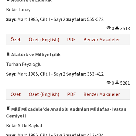
Bekir Tünay
Sayı:
Mart 1985, Cilt I - Sayı 2
Sayfalar:
555-572
0
3513
Özet
Özet (English)
PDF
Benzer Makaleler
Atatürk ve Milliyetçilik
Turhan Feyzioğlu
Sayı:
Mart 1985, Cilt I - Sayı 2
Sayfalar:
353-412
0
5281
Özet
Özet (English)
PDF
Benzer Makaleler
Millî Mücadele’de Anadolu Kadınları Müdafaa-i Vatan
Cemiyeti
Bekir Sıtkı Baykal
Sayı:
Mart 1985, Cilt I - Sayı 2
Sayfalar:
413-434