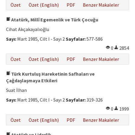
Özet
Özet (English)
PDF
Benzer Makaleler
Atatürk, Millî Egemenlik ve Türk Çocuğu
Cihat Akçakayalıoğlu
Sayı:
Mart 1985, Cilt I - Sayı 2
Sayfalar:
577-586
0
2854
Özet
Özet (English)
PDF
Benzer Makaleler
Türk Kurtuluş Hareketinin Safhaları ve
Çağdaşlaşmaya Etkileri
Suat İlhan
Sayı:
Mart 1985, Cilt I - Sayı 2
Sayfalar:
319-326
0
1999
Özet
Özet (English)
PDF
Benzer Makaleler
Atatürk ve Liderlik