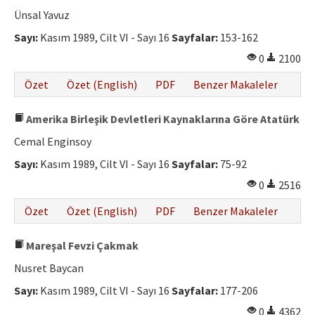
Etik İlkeler
Ünsal Yavuz
Yazar Rehberi
Sayı:
Kasım 1989, Cilt VI - Sayı 16
Sayfalar:
153-162
0
2100
Hakem Rehberi
Özet
Özet (English)
PDF
Benzer Makaleler
İletişim
Amerika Birleşik Devletleri Kaynaklarına Göre Atatürk
Cemal Enginsoy
Sayı:
Kasım 1989, Cilt VI - Sayı 16
Sayfalar:
75-92
0
2516
Özet
Özet (English)
PDF
Benzer Makaleler
Mareşal Fevzi Çakmak
Nusret Baycan
Sayı:
Kasım 1989, Cilt VI - Sayı 16
Sayfalar:
177-206
0
4362