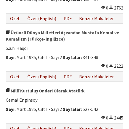
0
2762
Özet
Özet (English)
PDF
Benzer Makaleler
Üçüncü Dünya Milletleri Açısından Mustafa Kemal ve
Kemalizm (Türkçe-İngilizce)
S.a.h. Haqqı
Sayı:
Mart 1985, Cilt I - Sayı 2
Sayfalar:
341-348
0
2222
Özet
Özet (English)
PDF
Benzer Makaleler
Millî Kurtuluş Önderi Olarak Atatürk
Cemal Enginsoy
Sayı:
Mart 1985, Cilt I - Sayı 2
Sayfalar:
527-542
0
2445
Özet
Özet (English)
PDF
Benzer Makaleler