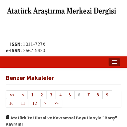
ISSN:
1011-727X
e-ISSN:
2667-5420
Ana Sayfa
Benzer Makaleler
Hakkında
Yayın Politikası
<<
<
1
2
3
4
5
6
7
8
9
10
11
12
>
>>
Dergi Kurulları
Yayın İlkeleri
Atatürk'te Ulusal ve Kavramsal Boyutlarıyla "Barış"
Kavramı