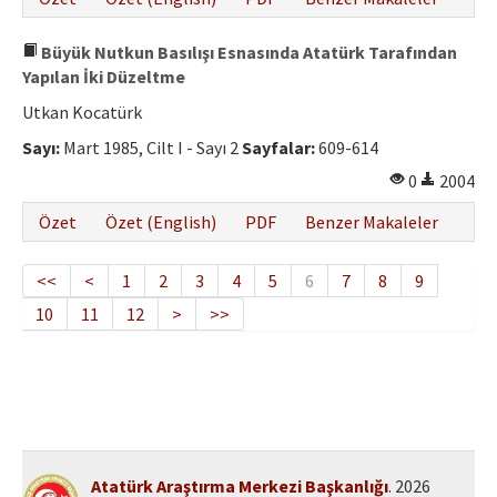
Büyük Nutkun Basılışı Esnasında Atatürk Tarafından
Yapılan İki Düzeltme
Utkan Kocatürk
Sayı:
Mart 1985, Cilt I - Sayı 2
Sayfalar:
609-614
0
2004
Özet
Özet (English)
PDF
Benzer Makaleler
<<
<
1
2
3
4
5
6
7
8
9
10
11
12
>
>>
Atatürk Araştırma Merkezi Başkanlığı
. 2026