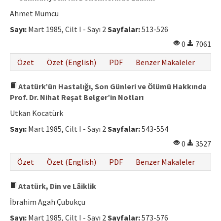
Ahmet Mumcu
Sayı:
Mart 1985, Cilt I - Sayı 2
Sayfalar:
513-526
0
7061
Özet
Özet (English)
PDF
Benzer Makaleler
Atatürk’ün Hastalığı, Son Günleri ve Ölümü Hakkında
Prof. Dr. Nihat Reşat Belger’in Notları
Utkan Kocatürk
Sayı:
Mart 1985, Cilt I - Sayı 2
Sayfalar:
543-554
0
3527
Özet
Özet (English)
PDF
Benzer Makaleler
Atatürk, Din ve Lâiklik
İbrahim Agah Çubukçu
Sayı:
Mart 1985, Cilt I - Sayı 2
Sayfalar:
573-576