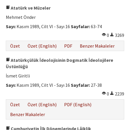
Atatürk ve Müzeler
Mehmet Önder
Sayı:
Kasım 1989, Cilt VI - Sayı 16
Sayfalar:
63-74
0
3269
Özet
Özet (English)
PDF
Benzer Makaleler
Atatürkçülük İdeolojisinin Dogmatik İdeolojilere
Üstünlüğü
İsmet Giritli
Sayı:
Kasım 1989, Cilt VI - Sayı 16
Sayfalar:
27-38
0
2239
Özet
Özet (English)
PDF (English)
Benzer Makaleler
Cumhuriyetin İlk Dönemlerinde Lâiklik