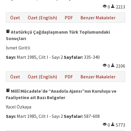
0
2213
Özet
Özet (English)
PDF
Benzer Makaleler
Atatürkçü Çağdaşlaşmanın Türk Toplumundaki
Sonuçları
İsmet Giritli
Sayı:
Mart 1985, Cilt I - Sayı 2
Sayfalar:
335-340
0
2106
Özet
Özet (English)
PDF
Benzer Makaleler
Millî Mücadele’de “Anadolu Ajansı”nın Kuruluşu ve
Faaliyetine ait Bazı Belgeler
Yücel Özkaya
Sayı:
Mart 1985, Cilt I - Sayı 2
Sayfalar:
587-608
0
5773