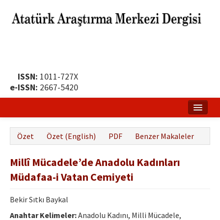
ISSN:
1011-727X
e-ISSN:
2667-5420
Ana Sayfa
Özet
Özet (English)
PDF
Benzer Makaleler
Hakkında
Millî Mücadele’de Anadolu Kadınları
Yayın Politikası
Müdafaa-i Vatan Cemiyeti
Dergi Kurulları
Bekir Sıtkı Baykal
Yayın İlkeleri
Anahtar Kelimeler:
Anadolu Kadını, Milli Mücadele,