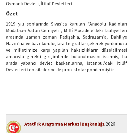
Etik İlkeler
Osmanlı Devleti, İtilaf Devletleri
Özet
Yazar Rehberi
1919 yılı sonlarında Sivas'ta kurulan "Anadolu Kadınları
Hakem Rehberi
Müdafaa-i Vatan Cemiyeti", Millî Mücadele'deki faaliyetleri
arasında zaman zaman Padişah'a, Sadrazam'a, Dahiliye
İletişim
Nazırı'na ve bazı kuruluşlara telgraflar çekerek yurdumuza
ve milletimize karşı yapılan haksızlıkların düzeltilmesi
amacıyla gerekli girişimlerde bulunulmasını istemiş, bu
arada yabancı devlet başkanlarına, İstanbul'daki itilâf
Devletleri temsilcilerine de protestolar göndermiştir.
Atatürk Araştırma Merkezi Başkanlığı
. 2026