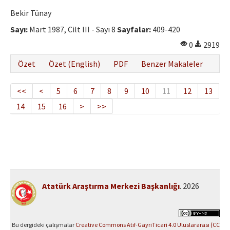
Bekir Tünay
Sayı:
Mart 1987, Cilt III - Sayı 8
Sayfalar:
409-420
0
2919
Özet
Özet (English)
PDF
Benzer Makaleler
<<
<
5
6
7
8
9
10
11
12
13
14
15
16
>
>>
Atatürk Araştırma Merkezi Başkanlığı
. 2026
Bu dergideki çalışmalar
Creative Commons Atıf-GayriTicari 4.0 Uluslararası (CC