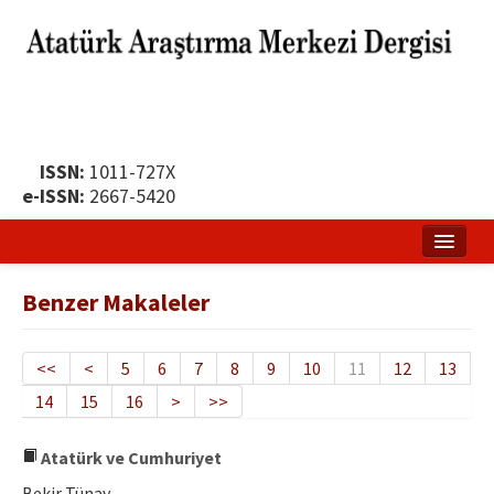
ISSN:
1011-727X
e-ISSN:
2667-5420
Ana Sayfa
Benzer Makaleler
Hakkında
Yayın Politikası
<<
<
5
6
7
8
9
10
11
12
13
14
15
16
>
>>
Dergi Kurulları
Yayın İlkeleri
Atatürk ve Cumhuriyet
Bekir Tünay