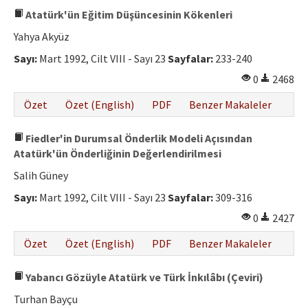
Atatürk'ün Eğitim Düşüncesinin Kökenleri
Yahya Akyüz
Sayı:
Mart 1992, Cilt VIII - Sayı 23
Sayfalar:
233-240
0
2468
Özet
Özet (English)
PDF
Benzer Makaleler
Fiedler'in Durumsal Önderlik Modeli Açısından
Atatürk'ün Önderliğinin Değerlendirilmesi
Salih Güney
Sayı:
Mart 1992, Cilt VIII - Sayı 23
Sayfalar:
309-316
0
2427
Özet
Özet (English)
PDF
Benzer Makaleler
Yabancı Gözüyle Atatürk ve Türk İnkılâbı (Çeviri)
Turhan Bayçu