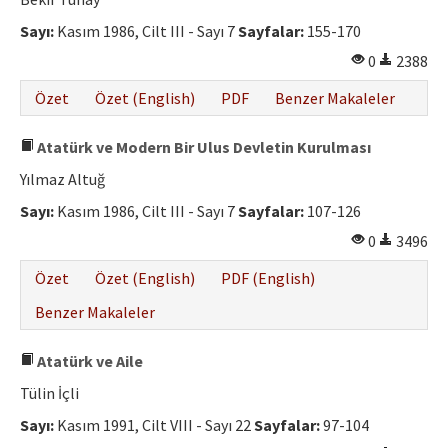
Etik İlkeler
Sayı:
Kasım 1986, Cilt III - Sayı 7
Sayfalar:
155-170
Yazar Rehberi
0
2388
Hakem Rehberi
Özet
Özet (English)
PDF
Benzer Makaleler
İletişim
Atatürk ve Modern Bir Ulus Devletin Kurulması
Yılmaz Altuğ
Sayı:
Kasım 1986, Cilt III - Sayı 7
Sayfalar:
107-126
0
3496
Özet
Özet (English)
PDF (English)
Benzer Makaleler
Atatürk ve Aile
Tülin İçli
Sayı:
Kasım 1991, Cilt VIII - Sayı 22
Sayfalar:
97-104