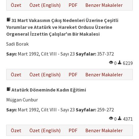
Özet
Özet (English)
PDF
Benzer Makaleler
31 Mart Vakasının Çıkış Nedenleri Üzerine Çeşitli
Yorumlar ve Atatürk ve Hareket Ordusu Üzerine
Orgeneral İzzettin Çalışlar'ın Bir Makalesi
Sadi Borak
Sayı:
Mart 1992, Cilt VIII - Sayı 23
Sayfalar:
357-372
0
6219
Özet
Özet (English)
PDF
Benzer Makaleler
Atatürk Döneminde Kadın Eğitimi
Müjgan Cunbur
Sayı:
Mart 1992, Cilt VIII - Sayı 23
Sayfalar:
259-272
0
4371
Özet
Özet (English)
PDF
Benzer Makaleler