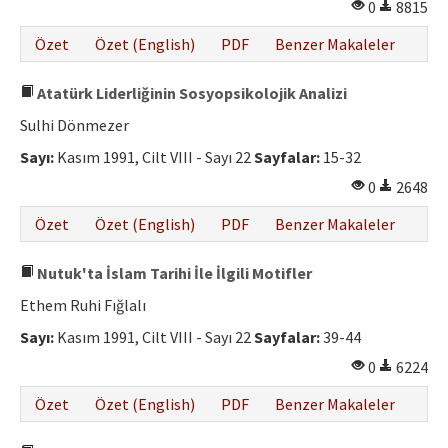
0
8815
Özet
Özet (English)
PDF
Benzer Makaleler
Atatürk Liderliğinin Sosyopsikolojik Analizi
Sulhi Dönmezer
Sayı:
Kasım 1991, Cilt VIII - Sayı 22
Sayfalar:
15-32
0
2648
Özet
Özet (English)
PDF
Benzer Makaleler
Nutuk'ta İslam Tarihi İle İlgili Motifler
Ethem Ruhi Fığlalı
Sayı:
Kasım 1991, Cilt VIII - Sayı 22
Sayfalar:
39-44
0
6224
Özet
Özet (English)
PDF
Benzer Makaleler