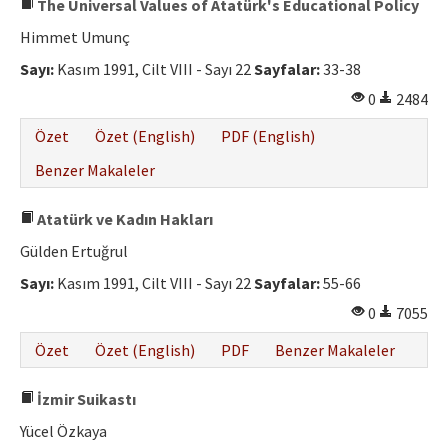
The Universal Values of Atatürk's Educational Policy
Himmet Umunç
Sayı:
Kasım 1991, Cilt VIII - Sayı 22
Sayfalar:
33-38
0
2484
Özet
Özet (English)
PDF (English)
Benzer Makaleler
Atatürk ve Kadın Hakları
Gülden Ertuğrul
Sayı:
Kasım 1991, Cilt VIII - Sayı 22
Sayfalar:
55-66
0
7055
Özet
Özet (English)
PDF
Benzer Makaleler
İzmir Suikastı
Yücel Özkaya