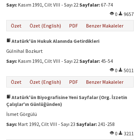
Sayı:
Kasım 1991, Cilt VIII - Sayı 22
Sayfalar:
67-74
0
9657
Özet
Özet (English)
PDF
Benzer Makaleler
Atatürk'ün Hukuk Alanında Getirdikleri
Gülnihal Bozkurt
Sayı:
Kasım 1991, Cilt VIII - Sayı 22
Sayfalar:
45-54
0
5011
Özet
Özet (English)
PDF
Benzer Makaleler
Atatürk'ün Biyografisine Yeni Sayfalar (Org. İzzetin
Çalışlar'ın Günlüğünden)
İsmet Görgülü
Sayı:
Mart 1992, Cilt VIII - Sayı 23
Sayfalar:
241-258
0
3211