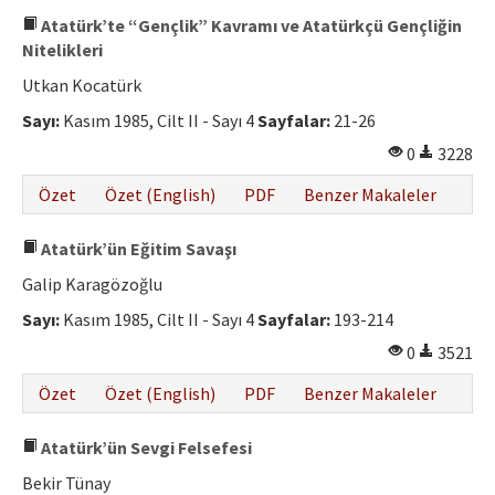
Atatürk’te “Gençlik” Kavramı ve Atatürkçü Gençliğin
Nitelikleri
Utkan Kocatürk
Sayı:
Kasım 1985, Cilt II - Sayı 4
Sayfalar:
21-26
0
3228
Özet
Özet (English)
PDF
Benzer Makaleler
Atatürk’ün Eğitim Savaşı
Galip Karagözoğlu
Sayı:
Kasım 1985, Cilt II - Sayı 4
Sayfalar:
193-214
0
3521
Özet
Özet (English)
PDF
Benzer Makaleler
Atatürk’ün Sevgi Felsefesi
Bekir Tünay