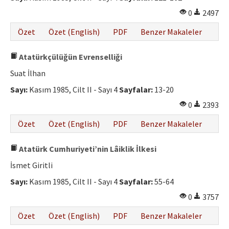
0
2497
Özet
Özet (English)
PDF
Benzer Makaleler
Atatürkçülüğün Evrenselliği
Suat İlhan
Sayı:
Kasım 1985, Cilt II - Sayı 4
Sayfalar:
13-20
0
2393
Özet
Özet (English)
PDF
Benzer Makaleler
Atatürk Cumhuriyeti’nin Lâiklik İlkesi
İsmet Giritli
Sayı:
Kasım 1985, Cilt II - Sayı 4
Sayfalar:
55-64
0
3757
Özet
Özet (English)
PDF
Benzer Makaleler