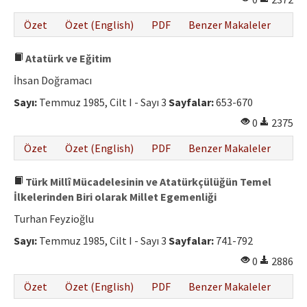
Özet
Özet (English)
PDF
Benzer Makaleler
Atatürk ve Eğitim
İhsan Doğramacı
Sayı:
Temmuz 1985, Cilt I - Sayı 3
Sayfalar:
653-670
0
2375
Özet
Özet (English)
PDF
Benzer Makaleler
Türk Millî Mücadelesinin ve Atatürkçülüğün Temel
İlkelerinden Biri olarak Millet Egemenliği
Turhan Feyzioğlu
Sayı:
Temmuz 1985, Cilt I - Sayı 3
Sayfalar:
741-792
0
2886
Özet
Özet (English)
PDF
Benzer Makaleler