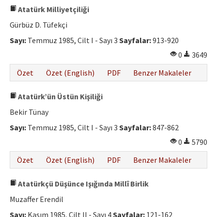
Atatürk Milliyetçiliği
Gürbüz D. Tüfekçi
Sayı:
Temmuz 1985, Cilt I - Sayı 3
Sayfalar:
913-920
0
3649
Özet
Özet (English)
PDF
Benzer Makaleler
Atatürk’ün Üstün Kişiliği
Bekir Tünay
Sayı:
Temmuz 1985, Cilt I - Sayı 3
Sayfalar:
847-862
0
5790
Özet
Özet (English)
PDF
Benzer Makaleler
Atatürkçü Düşünce Işığında Millî Birlik
Muzaffer Erendil
Sayı:
Kasım 1985, Cilt II - Sayı 4
Sayfalar:
121-162