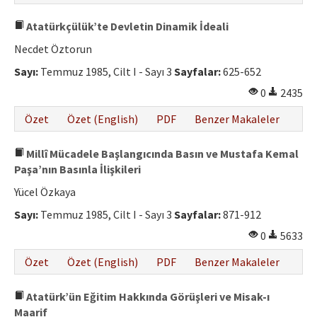
Atatürkçülük’te Devletin Dinamik İdeali
Necdet Öztorun
Sayı:
Temmuz 1985, Cilt I - Sayı 3
Sayfalar:
625-652
0
2435
Özet
Özet (English)
PDF
Benzer Makaleler
Millî Mücadele Başlangıcında Basın ve Mustafa Kemal
Paşa’nın Basınla İlişkileri
Yücel Özkaya
Sayı:
Temmuz 1985, Cilt I - Sayı 3
Sayfalar:
871-912
0
5633
Özet
Özet (English)
PDF
Benzer Makaleler
Atatürk’ün Eğitim Hakkında Görüşleri ve Misak-ı
Maarif