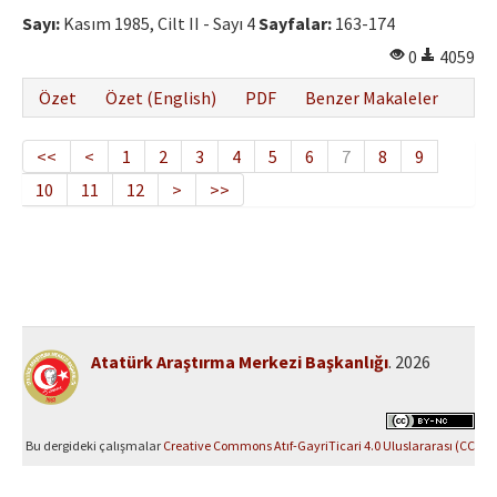
Sayı:
Kasım 1985, Cilt II - Sayı 4
Sayfalar:
163-174
0
4059
Özet
Özet (English)
PDF
Benzer Makaleler
<<
<
1
2
3
4
5
6
7
8
9
10
11
12
>
>>
Atatürk Araştırma Merkezi Başkanlığı
. 2026
Bu dergideki çalışmalar
Creative Commons Atıf-GayriTicari 4.0 Uluslararası (CC
BY-NC 4.0)
ile lisanslanmıştır.