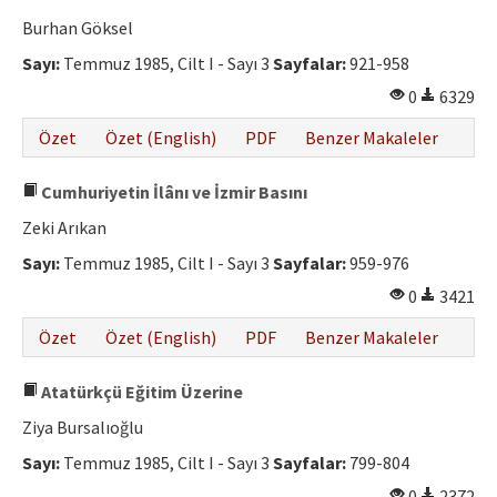
Burhan Göksel
Sayı:
Temmuz 1985, Cilt I - Sayı 3
Sayfalar:
921-958
0
6329
Özet
Özet (English)
PDF
Benzer Makaleler
Cumhuriyetin İlânı ve İzmir Basını
Zeki Arıkan
Sayı:
Temmuz 1985, Cilt I - Sayı 3
Sayfalar:
959-976
0
3421
Özet
Özet (English)
PDF
Benzer Makaleler
Atatürkçü Eğitim Üzerine
Ziya Bursalıoğlu
Sayı:
Temmuz 1985, Cilt I - Sayı 3
Sayfalar:
799-804
0
2372