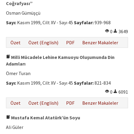
Etik İlkeler
Coğrafyası”
Osman Gümüşçü
Yazar Rehberi
Sayı:
Kasım 1999, Cilt XV - Sayı 45
Sayfalar:
939-968
Hakem Rehberi
0
3649
İletişim
Özet
Özet (English)
PDF
Benzer Makaleler
Milli Mücadele Lehine Kamuoyu Oluşumunda Din
Adamları
Ömer Turan
Sayı:
Kasım 1999, Cilt XV - Sayı 45
Sayfalar:
821-834
0
6091
Özet
Özet (English)
PDF
Benzer Makaleler
Mustafa Kemal Atatürk’ün Soyu
Ali Güler