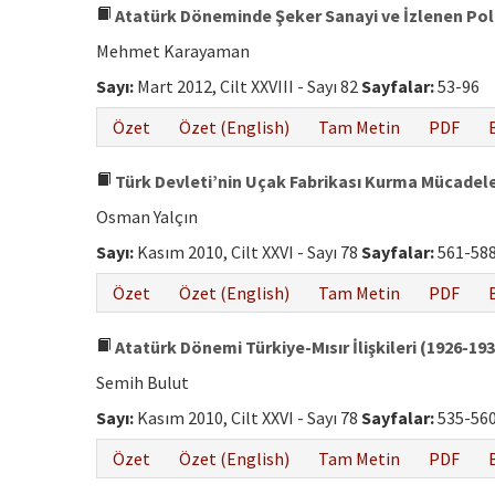
Atatürk Döneminde Şeker Sanayi ve İzlenen Poli
Mehmet Karayaman
Sayı:
Mart 2012, Cilt XXVIII - Sayı 82
Sayfalar:
53-96
Özet
Özet (English)
Tam Metin
PDF
Türk Devleti’nin Uçak Fabrikası Kurma Mücadeles
Osman Yalçın
Sayı:
Kasım 2010, Cilt XXVI - Sayı 78
Sayfalar:
561-58
Özet
Özet (English)
Tam Metin
PDF
Atatürk Dönemi Türkiye-Mısır İlişkileri (1926-193
Semih Bulut
Sayı:
Kasım 2010, Cilt XXVI - Sayı 78
Sayfalar:
535-56
Özet
Özet (English)
Tam Metin
PDF