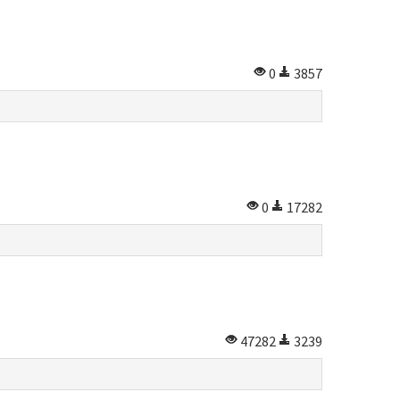
0
3857
0
17282
47282
3239