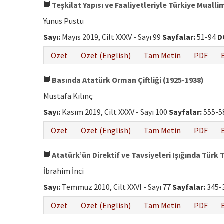
Teşkilat Yapısı ve Faaliyetleriyle Türkiye Muallim
Yunus Pustu
Sayı:
Mayıs 2019, Cilt XXXV - Sayı 99
Sayfalar:
51-94
D
Özet
Özet (English)
Tam Metin
PDF
Basında Atatürk Orman Çiftliği (1925-1938)
Mustafa Kılınç
Sayı:
Kasım 2019, Cilt XXXV - Sayı 100
Sayfalar:
555-5
Özet
Özet (English)
Tam Metin
PDF
Atatürk’ün Direktif ve Tavsiyeleri Işığında Türk
İbrahim İnci
Sayı:
Temmuz 2010, Cilt XXVI - Sayı 77
Sayfalar:
345-
Özet
Özet (English)
Tam Metin
PDF