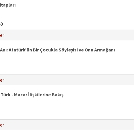
tapları
40
er
ı: Atatürk’ün Bir Çocukla Söyleşisi ve Ona Armağanı
er
Türk - Macar İlişkilerine Bakış
er