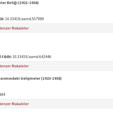
ler Birliği (1921-1936)
OI:
10.33419/aamd.557989
Benzer Makaleler
84
DOI:
10.33419/aamd.642446
Benzer Makaleler
 Tarımındaki Gelişmeler (1923-1938)
384
Benzer Makaleler