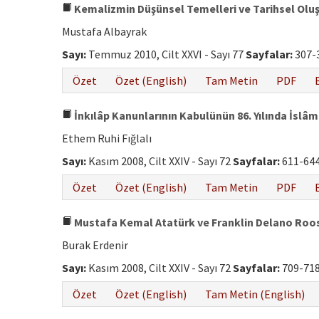
Kemalizmin Düşünsel Temelleri ve Tarihsel Ol
Mustafa Albayrak
Sayı:
Temmuz 2010, Cilt XXVI - Sayı 77
Sayfalar:
307-
Özet
Özet (English)
Tam Metin
PDF
İnkılâp Kanunlarının Kabulünün 86. Yılında İslâ
Ethem Ruhi Fığlalı
Sayı:
Kasım 2008, Cilt XXIV - Sayı 72
Sayfalar:
611-64
Özet
Özet (English)
Tam Metin
PDF
Mustafa Kemal Atatürk ve Franklin Delano Roosvel
Burak Erdenir
Sayı:
Kasım 2008, Cilt XXIV - Sayı 72
Sayfalar:
709-71
Özet
Özet (English)
Tam Metin (English)