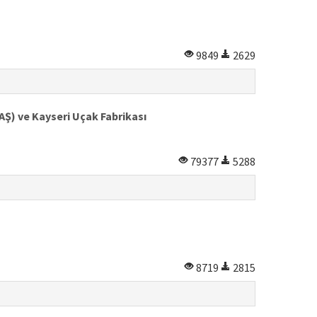
9849
2629
AŞ) ve Kayseri Uçak Fabrikası
79377
5288
8719
2815