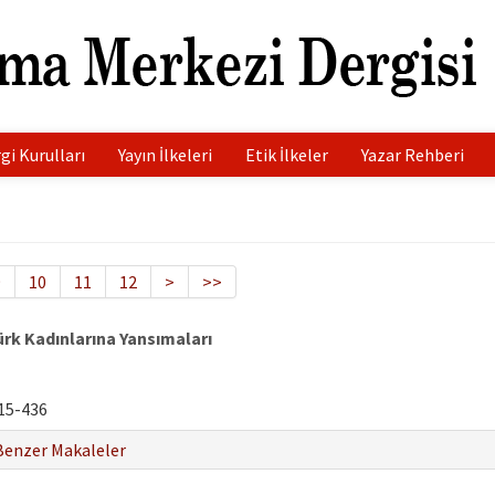
gi Kurulları
Yayın İlkeleri
Etik İlkeler
Yazar Rehberi
9
10
11
12
>
>>
Türk Kadınlarına Yansımaları
15-436
Benzer Makaleler