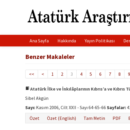
Ana Sayfa
Hakkında
Yayın Politikası
Der
Benzer Makaleler
<<
<
1
2
3
4
5
6
7
8
Atatürk İlke ve İnkılâplarının Kıbrıs’a ve Kıbrıs 
Sibel Akgün
Sayı:
Kasım 2006, Cilt XXII - Sayı 64-65-66
Sayfalar:
4
Özet
Özet (English)
Tam Metin
PDF