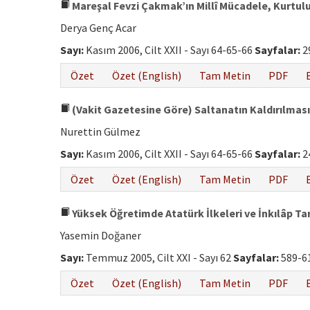
Mareşal Fevzi Çakmak’ın Millî Mücadele, Kurtulu
Derya Genç Acar
Sayı:
Kasım 2006, Cilt XXII - Sayı 64-65-66
Sayfalar:
2
Özet
Özet (English)
Tam Metin
PDF
(Vakit Gazetesine Göre) Saltanatın Kaldırılmas
Nurettin Gülmez
Sayı:
Kasım 2006, Cilt XXII - Sayı 64-65-66
Sayfalar:
2
Özet
Özet (English)
Tam Metin
PDF
Yüksek Öğretimde Atatürk İlkeleri ve İnkılâp Tar
Yasemin Doğaner
Sayı:
Temmuz 2005, Cilt XXI - Sayı 62
Sayfalar:
589-6
Özet
Özet (English)
Tam Metin
PDF