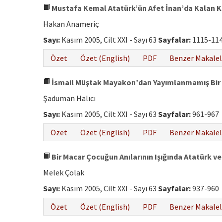
Mustafa Kemal Atatürk’ün Afet İnan’da Kalan Ki
Hakan Anameriç
Sayı:
Kasım 2005, Cilt XXI - Sayı 63
Sayfalar:
1115-11
Özet
Özet (English)
PDF
Benzer Makalel
İsmail Müştak Mayakon’dan Yayımlanmamış Bir An
Şaduman Halıcı
Sayı:
Kasım 2005, Cilt XXI - Sayı 63
Sayfalar:
961-967
Özet
Özet (English)
PDF
Benzer Makalel
Bir Macar Çocuğun Anılarının Işığında Atatürk ve 
Melek Çolak
Sayı:
Kasım 2005, Cilt XXI - Sayı 63
Sayfalar:
937-960
Özet
Özet (English)
PDF
Benzer Makalel