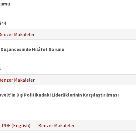
uşumu
344
Benzer Makaleler
m Düşüncesinde Hilâfet Sorunu
4
Benzer Makaleler
t’in Dış Politikadaki Liderliklerinin Karşılaştırılması
8
PDF (English)
Benzer Makaleler