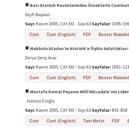
Bazı Atatürk Resimlerinden Örneklerle Cumhuri
Seyfi Başkan
Sayı:
Kasım 2005, Cilt XXI - Sayı 63
Sayfalar:
1045-10
Özet
Özet (English)
PDF
Benzer Makalel
Makbule Atadan’ın Atatürk’e İlişkin Anlattıkları
Derya Genç Acar
Sayı:
Kasım 2005, Cilt XXI - Sayı 63
Sayfalar:
1091-11
Özet
Özet (English)
PDF
Benzer Makalel
Mustafa Kemal Paşanın Millî Mücadele’nin Lider
. Hamza Eroğlu
Sayı:
Kasım 2005, Cilt XXI - Sayı 63
Sayfalar:
841-858
Özet
Özet (English)
Tam Metin
PDF