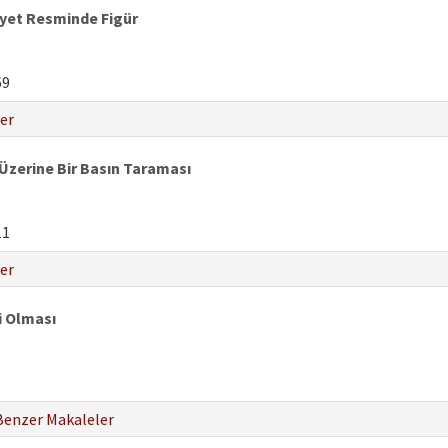
yet Resminde Figür
69
er
 Üzerine Bir Basın Taraması
11
er
i Olması
Benzer Makaleler