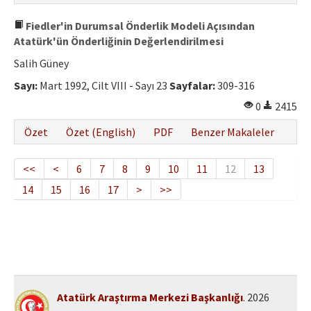
Fiedler'in Durumsal Önderlik Modeli Açısından
Atatürk'ün Önderliğinin Değerlendirilmesi
Salih Güney
Sayı:
Mart 1992, Cilt VIII - Sayı 23
Sayfalar:
309-316
0
2415
Özet
Özet (English)
PDF
Benzer Makaleler
<<
<
6
7
8
9
10
11
12
13
14
15
16
17
>
>>
Atatürk Araştırma Merkezi Başkanlığı
. 2026