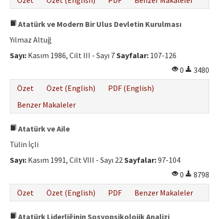
Özet
Özet (English)
PDF
Benzer Makaleler
Atatürk ve Modern Bir Ulus Devletin Kurulması
Yılmaz Altuğ
Sayı:
Kasım 1986, Cilt III - Sayı 7
Sayfalar:
107-126
0
3480
Özet
Özet (English)
PDF (English)
Benzer Makaleler
Atatürk ve Aile
Tülin İçli
Sayı:
Kasım 1991, Cilt VIII - Sayı 22
Sayfalar:
97-104
0
8798
Özet
Özet (English)
PDF
Benzer Makaleler
Atatürk Liderliğinin Sosyopsikolojik Analizi