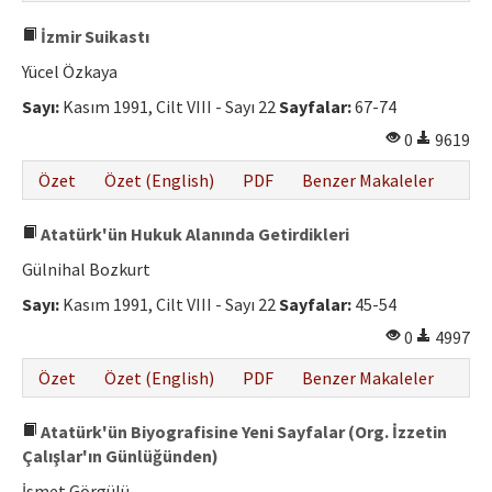
İzmir Suikastı
Yücel Özkaya
Sayı:
Kasım 1991, Cilt VIII - Sayı 22
Sayfalar:
67-74
0
9619
Özet
Özet (English)
PDF
Benzer Makaleler
Atatürk'ün Hukuk Alanında Getirdikleri
Gülnihal Bozkurt
Sayı:
Kasım 1991, Cilt VIII - Sayı 22
Sayfalar:
45-54
0
4997
Özet
Özet (English)
PDF
Benzer Makaleler
Atatürk'ün Biyografisine Yeni Sayfalar (Org. İzzetin
Çalışlar'ın Günlüğünden)
İsmet Görgülü