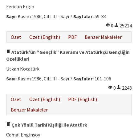
Etik İlkeler
Feridun Ergin
Yazar Rehberi
Sayı:
Kasım 1986, Cilt III - Sayı 7
Sayfalar:
59-84
0
25214
Hakem Rehberi
Özet
Özet (English)
PDF
Benzer Makaleler
İletişim
Atatürk'ün “Gençlik” Kavramı ve Atatürkçü Gençliğin
Özellikleri
Utkan Kocatürk
Sayı:
Kasım 1986, Cilt III - Sayı 7
Sayfalar:
101-106
0
2248
Özet
Özet (English)
PDF (English)
Benzer Makaleler
Çok Yönlü Tarihî Kişiliği ile Atatürk
Cemal Enginsoy