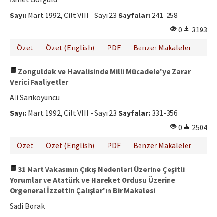
Sayı:
Mart 1992, Cilt VIII - Sayı 23
Sayfalar:
241-258
0
3193
Özet
Özet (English)
PDF
Benzer Makaleler
Zonguldak ve Havalisinde Milli Mücadele'ye Zarar
Verici Faaliyetler
Ali Sarıkoyuncu
Sayı:
Mart 1992, Cilt VIII - Sayı 23
Sayfalar:
331-356
0
2504
Özet
Özet (English)
PDF
Benzer Makaleler
31 Mart Vakasının Çıkış Nedenleri Üzerine Çeşitli
Yorumlar ve Atatürk ve Hareket Ordusu Üzerine
Orgeneral İzzettin Çalışlar'ın Bir Makalesi
Sadi Borak