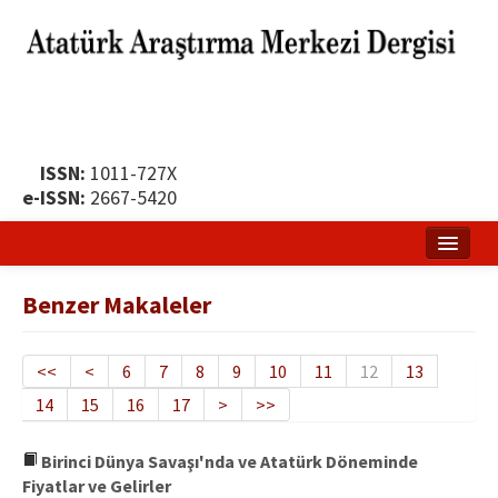
ISSN:
1011-727X
e-ISSN:
2667-5420
Ana Sayfa
Benzer Makaleler
Hakkında
Yayın Politikası
<<
<
6
7
8
9
10
11
12
13
14
15
16
17
>
>>
Dergi Kurulları
Yayın İlkeleri
Birinci Dünya Savaşı'nda ve Atatürk Döneminde
Fiyatlar ve Gelirler