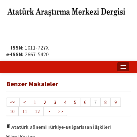
ISSN:
1011-727X
e-ISSN:
2667-5420
Ana Sayfa
Benzer Makaleler
Hakkında
Yayın Politikası
<<
<
1
2
3
4
5
6
7
8
9
10
11
12
>
>>
Dergi Kurulları
Yayın İlkeleri
Atatürk Dönemi Türkiye-Bulgaristan İlişkileri
Yüksel Kaştan