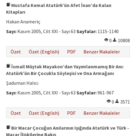
Mustafa Kemal Atatürk’ün Afet İnan’da Kalan
Kitapları
Hakan Anameriç
Sayı:
Kasım 2005, Cilt XXI - Sayı 63
Sayfalar:
1115-1140
0
10808
Özet
Özet (English)
PDF
Benzer Makaleler
İsmail Müştak Mayakon’dan Yayımlanmamış Bir Anı:
Atatürk’ün Bir Çocukla Söyleşisi ve Ona Armağanı
Şaduman Halıcı
Sayı:
Kasım 2005, Cilt XXI - Sayı 63
Sayfalar:
961-967
0
3571
Özet
Özet (English)
PDF
Benzer Makaleler
Bir Macar Çocuğun Anılarının Işığında Atatürk ve Türk -
Macar İlişkilerine Bakış