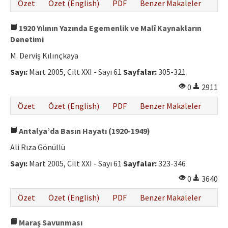
Özet
Özet (English)
PDF
Benzer Makaleler
1920 Yılının Yazında Egemenlik ve Malî Kaynakların
Denetimi
M. Derviş Kılınçkaya
Sayı:
Mart 2005, Cilt XXI - Sayı 61
Sayfalar:
305-321
0
2911
Özet
Özet (English)
PDF
Benzer Makaleler
Antalya’da Basın Hayatı (1920-1949)
Ali Rıza Gönüllü
Sayı:
Mart 2005, Cilt XXI - Sayı 61
Sayfalar:
323-346
0
3640
Özet
Özet (English)
PDF
Benzer Makaleler
Maraş Savunması