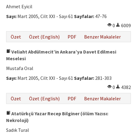
Ahmet Eyicil
Sayı:
Mart 2005, Cilt XXI - Sayı 61
Sayfalar:
47-76
0
6009
Özet
Özet (English)
PDF
Benzer Makaleler
Veliaht Abdülmecit’in Ankara’ya Davet Edilmesi
Meselesi
Mustafa Oral
Sayı:
Mart 2005, Cilt XXI - Sayı 61
Sayfalar:
281-303
0
4382
Özet
Özet (English)
PDF
Benzer Makaleler
Atatürkçü Yazar Recep Bilginer (ölüm Yazısı:
Nekroloji)
Sadık Tural