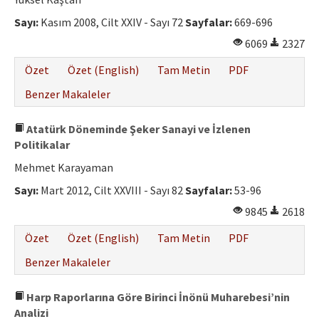
Etik İlkeler
Sayı:
Kasım 2008, Cilt XXIV - Sayı 72
Sayfalar:
669-696
Yazar Rehberi
6069
2327
Hakem Rehberi
Özet
Özet (English)
Tam Metin
PDF
İletişim
Benzer Makaleler
Atatürk Döneminde Şeker Sanayi ve İzlenen
Politikalar
Mehmet Karayaman
Sayı:
Mart 2012, Cilt XXVIII - Sayı 82
Sayfalar:
53-96
9845
2618
Özet
Özet (English)
Tam Metin
PDF
Benzer Makaleler
Harp Raporlarına Göre Birinci İnönü Muharebesi’nin
Analizi