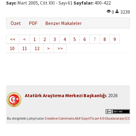
Sayı:
Mart 2005, Cilt XXI - Sayı 61
Sayfalar:
400-422
0
3239
Özet
PDF
Benzer Makaleler
<<
<
1
2
3
4
5
6
7
8
9
10
11
12
>
>>
Atatürk Araştırma Merkezi Başkanlığı
. 2026
Bu dergideki çalışmalar
Creative Commons Atıf-GayriTicari 4.0 Uluslararası (CC
BY-NC 4.0)
ile lisanslanmıştır.