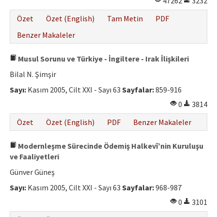
47262
3232
Özet
Özet (English)
Tam Metin
PDF
Benzer Makaleler
Musul Sorunu ve Türkiye - İngiltere - Irak İlişkileri
Bilal N. Şimşir
Sayı:
Kasım 2005, Cilt XXI - Sayı 63
Sayfalar:
859-916
0
3814
Özet
Özet (English)
PDF
Benzer Makaleler
Modernleşme Sürecinde Ödemiş Halkevî’nin Kuruluşu
ve Faaliyetleri
Günver Güneş
Sayı:
Kasım 2005, Cilt XXI - Sayı 63
Sayfalar:
968-987
0
3101