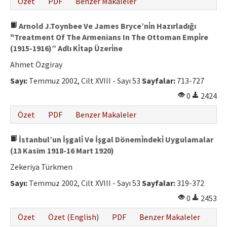
Özet
PDF
Benzer Makaleler
Arnold J.Toynbee Ve James Bryce’ni̇n Hazırladığı
"Treatment Of The Armenians In The Ottoman Empi̇re
(1915-1916)” Adlı Ki̇tap Üzeri̇ne
Ahmet Özgiray
Sayı:
Temmuz 2002, Cilt XVIII - Sayı 53
Sayfalar:
713-727
0
2424
Özet
PDF
Benzer Makaleler
İstanbul’un İşgali̇ Ve İşgal Dönemi̇ndeki̇ Uygulamalar
(13 Kasim 1918-16 Mart 1920)
Zekeriya Türkmen
Sayı:
Temmuz 2002, Cilt XVIII - Sayı 53
Sayfalar:
319-372
0
2453
Özet
Özet (English)
PDF
Benzer Makaleler