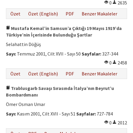
0
2635
Özet
Özet (English)
PDF
Benzer Makaleler
Mustafa Kemal’in Samsun’a Çıktığı 19 Mayıs 1919’da
Türkiye’nin İçerisinde Bulunduğu Şartlar
Selahattin Döğüş
Sayı:
Temmuz 2001, Cilt XVII - Sayı 50
Sayfalar:
327-344
0
2458
Özet
Özet (English)
PDF
Benzer Makaleler
Trablusgarb Savaşı Sırasında İtalya’nın Beyrut’u
Bombardımanı
Ömer Osman Umar
Sayı:
Kasım 2001, Cilt XVII - Sayı 51
Sayfalar:
727-784
0
2012