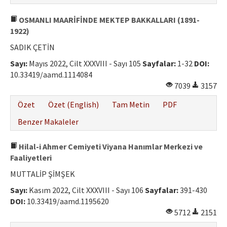
OSMANLI MAARİFİNDE MEKTEP BAKKALLARI (1891-
1922)
SADIK ÇETİN
Sayı:
Mayıs 2022, Cilt XXXVIII - Sayı 105
Sayfalar:
1-32
DOI:
10.33419/aamd.1114084
7039
3157
Özet
Özet (English)
Tam Metin
PDF
Benzer Makaleler
Hilal-i Ahmer Cemiyeti Viyana Hanımlar Merkezi ve
Faaliyetleri
MUTTALİP ŞİMŞEK
Sayı:
Kasım 2022, Cilt XXXVIII - Sayı 106
Sayfalar:
391-430
DOI:
10.33419/aamd.1195620
5712
2151