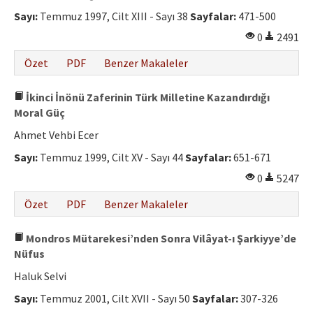
Etik İlkeler
Sayı:
Temmuz 1997, Cilt XIII - Sayı 38
Sayfalar:
471-500
Yazar Rehberi
0
2491
Hakem Rehberi
Özet
PDF
Benzer Makaleler
İletişim
İkinci İnönü Zaferinin Türk Milletine Kazandırdığı
Moral Güç
Ahmet Vehbi Ecer
Sayı:
Temmuz 1999, Cilt XV - Sayı 44
Sayfalar:
651-671
0
5247
Özet
PDF
Benzer Makaleler
Mondros Mütarekesi’nden Sonra Vilâyat-ı Şarkiyye’de
Nüfus
Haluk Selvi
Sayı:
Temmuz 2001, Cilt XVII - Sayı 50
Sayfalar:
307-326