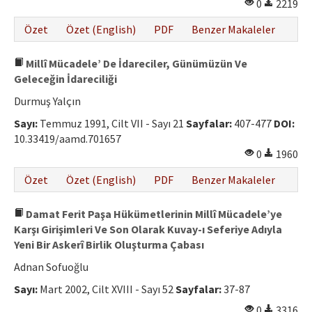
0
2219
Özet
Özet (English)
PDF
Benzer Makaleler
Millî Mücadele’ De İdareciler, Günümüzün Ve
Geleceğin İdareciliği
Durmuş Yalçın
Sayı:
Temmuz 1991, Cilt VII - Sayı 21
Sayfalar:
407-477
DOI:
10.33419/aamd.701657
0
1960
Özet
Özet (English)
PDF
Benzer Makaleler
Damat Ferit Paşa Hükümetlerinin Millî Mücadele’ye
Karşı Girişimleri Ve Son Olarak Kuvay-ı Seferiye Adıyla
Yeni Bir Askerî Birlik Oluşturma Çabası
Adnan Sofuoğlu
Sayı:
Mart 2002, Cilt XVIII - Sayı 52
Sayfalar:
37-87
0
3316