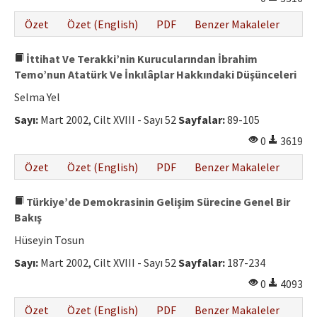
Özet
Özet (English)
PDF
Benzer Makaleler
İttihat Ve Terakki’nin Kurucularından İbrahim
Temo’nun Atatürk Ve İnkılâplar Hakkındaki Düşünceleri
Selma Yel
Sayı:
Mart 2002, Cilt XVIII - Sayı 52
Sayfalar:
89-105
0
3619
Özet
Özet (English)
PDF
Benzer Makaleler
Türkiye’de Demokrasinin Gelişim Sürecine Genel Bir
Bakış
Hüseyin Tosun
Sayı:
Mart 2002, Cilt XVIII - Sayı 52
Sayfalar:
187-234
0
4093
Özet
Özet (English)
PDF
Benzer Makaleler