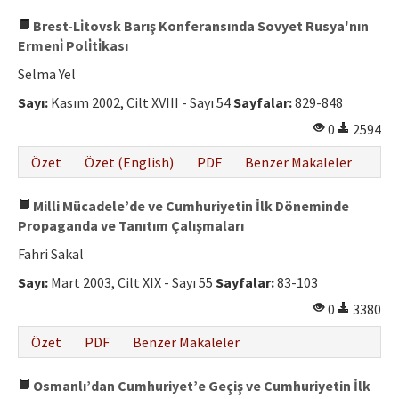
Brest-Li̇tovsk Barış Konferansında Sovyet Rusya'nın
Ermeni̇ Poli̇ti̇kası
Selma Yel
Sayı:
Kasım 2002, Cilt XVIII - Sayı 54
Sayfalar:
829-848
0
2594
Özet
Özet (English)
PDF
Benzer Makaleler
Milli Mücadele’de ve Cumhuriyetin İlk Döneminde
Propaganda ve Tanıtım Çalışmaları
Fahri Sakal
Sayı:
Mart 2003, Cilt XIX - Sayı 55
Sayfalar:
83-103
0
3380
Özet
PDF
Benzer Makaleler
Osmanlı’dan Cumhuriyet’e Geçiş ve Cumhuriyetin İlk