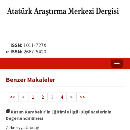
ISSN:
1011-727X
e-ISSN:
2667-5420
Ana Sayfa
Benzer Makaleler
Hakkında
Yayın Politikası
<<
<
1
2
3
4
>
>>
Dergi Kurulları
Kazım Karabekir'in Eğitimle İlgili Düşüncelerinin
Değerlendirilmesi
Yayın İlkeleri
Zekeriyya Uludağ