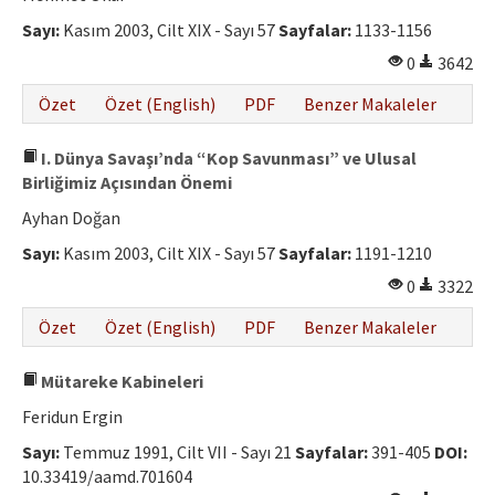
Sayı:
Kasım 2003, Cilt XIX - Sayı 57
Sayfalar:
1133-1156
0
3642
Özet
Özet (English)
PDF
Benzer Makaleler
I. Dünya Savaşı’nda “Kop Savunması” ve Ulusal
Birliğimiz Açısından Önemi
Ayhan Doğan
Sayı:
Kasım 2003, Cilt XIX - Sayı 57
Sayfalar:
1191-1210
0
3322
Özet
Özet (English)
PDF
Benzer Makaleler
Mütareke Kabineleri
Feridun Ergin
Sayı:
Temmuz 1991, Cilt VII - Sayı 21
Sayfalar:
391-405
DOI:
10.33419/aamd.701604