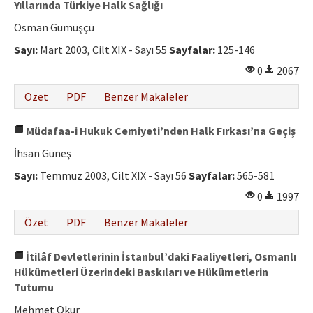
Yıllarında Türkiye Halk Sağlığı
Osman Gümüşçü
Sayı:
Mart 2003, Cilt XIX - Sayı 55
Sayfalar:
125-146
0
2067
Özet
PDF
Benzer Makaleler
Müdafaa-i Hukuk Cemiyeti’nden Halk Fırkası’na Geçiş
İhsan Güneş
Sayı:
Temmuz 2003, Cilt XIX - Sayı 56
Sayfalar:
565-581
0
1997
Özet
PDF
Benzer Makaleler
İtilâf Devletlerinin İstanbul’daki Faaliyetleri, Osmanlı
Hükûmetleri Üzerindeki Baskıları ve Hükûmetlerin
Tutumu
Mehmet Okur