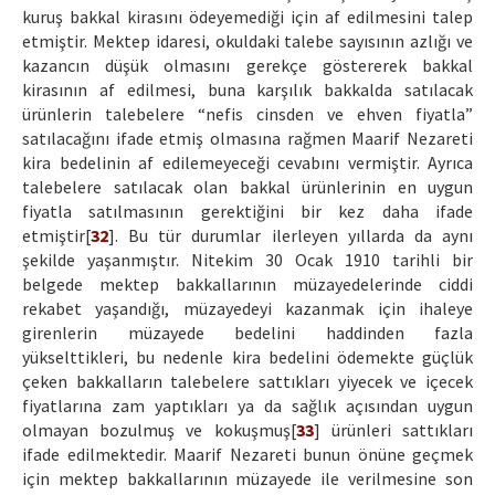
kuruş bakkal kirasını ödeyemediği için af edilmesini talep
etmiştir. Mektep idaresi, okuldaki talebe sayısının azlığı ve
kazancın düşük olmasını gerekçe göstererek bakkal
kirasının af edilmesi, buna karşılık bakkalda satılacak
ürünlerin talebelere “nefis cinsden ve ehven fiyatla”
satılacağını ifade etmiş olmasına rağmen Maarif Nezareti
kira bedelinin af edilemeyeceği cevabını vermiştir. Ayrıca
talebelere satılacak olan bakkal ürünlerinin en uygun
fiyatla satılmasının gerektiğini bir kez daha ifade
etmiştir[
32
]. Bu tür durumlar ilerleyen yıllarda da aynı
şekilde yaşanmıştır. Nitekim 30 Ocak 1910 tarihli bir
belgede mektep bakkallarının müzayedelerinde ciddi
rekabet yaşandığı, müzayedeyi kazanmak için ihaleye
girenlerin müzayede bedelini haddinden fazla
yükselttikleri, bu nedenle kira bedelini ödemekte güçlük
çeken bakkalların talebelere sattıkları yiyecek ve içecek
fiyatlarına zam yaptıkları ya da sağlık açısından uygun
olmayan bozulmuş ve kokuşmuş[
33
] ürünleri sattıkları
ifade edilmektedir. Maarif Nezareti bunun önüne geçmek
için mektep bakkallarının müzayede ile verilmesine son