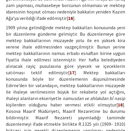
zam yapması, muhasebeye borcunun olmaması ve mektep
idaresinin hoşnut olması nedeniyle bakkalın yeniden Kazım
Ağa’ya verildiği ifade edilmiştir[
16
].
1909 yılına gelindiğinde mektep bakkalları konusunda yeni
bir düzenleme gündeme gelmiştir. Bu düzenlemeye göre
mektep bakkallarının müzayede yolu ile en yüksek kira
verene ihale edilmesinden vazgeçilmiştir. Bunun yerine
mektep bakkallarının namus erbabı esnaftan birine uygun
fiyatla ihale edilmesi istenmiştir. Her hafta belediyeden
alınacak rayiç pusulasına göre yiyecek ve içeceklerin
satılması teklif edilmiştir[
17
]. Mektep bakkalları
konusunda böyle bir düzenlemenin düşünülmesinde
Edirne’den bir vatandaşın, mektep bakkallarının müzayede
ile ihaleye verilmesinin büyük bir rekabete yol açtığını,
ihaleyi alanların ekseriyetle
namusdan ve ahlakdan bî nasip
kişilerden olduğunu haber vermesi etkili olmuştur[
18
].
Kosova Maarif Müdüriyeti, Maarif Nezaretine bu durumu
bildirmiştir. Maarif Nezareti yayımladığı tamimde
düzenlemeyi ifade etmekle birlikte R.1325 yılı (1909- 1910)
bütçesi için gerekli düzenlemenin yapılması nedeniyle