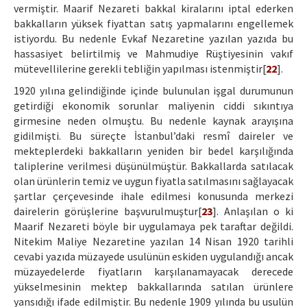
vermiştir. Maarif Nezareti bakkal kiralarını iptal ederken
bakkalların yüksek fiyattan satış yapmalarını engellemek
istiyordu. Bu nedenle Evkaf Nezaretine yazılan yazıda bu
hassasiyet belirtilmiş ve Mahmudiye Rüştiyesinin vakıf
mütevellilerine gerekli tebliğin yapılması istenmiştir[
22
].
1920 yılına gelindiğinde içinde bulunulan işgal durumunun
getirdiği ekonomik sorunlar maliyenin ciddi sıkıntıya
girmesine neden olmuştu. Bu nedenle kaynak arayışına
gidilmişti. Bu süreçte İstanbul’daki resmî daireler ve
mekteplerdeki bakkalların yeniden bir bedel karşılığında
taliplerine verilmesi düşünülmüştür. Bakkallarda satılacak
olan ürünlerin temiz ve uygun fiyatla satılmasını sağlayacak
şartlar çerçevesinde ihale edilmesi konusunda merkezi
dairelerin görüşlerine başvurulmuştur[
23
]. Anlaşılan o ki
Maarif Nezareti böyle bir uygulamaya pek taraftar değildi.
Nitekim Maliye Nezaretine yazılan 14 Nisan 1920 tarihli
cevabi yazıda müzayede usulünün eskiden uygulandığı ancak
müzayedelerde fiyatların karşılanamayacak derecede
yükselmesinin mektep bakkallarında satılan ürünlere
yansıdığı ifade edilmiştir. Bu nedenle 1909 yılında bu usulün