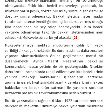
konusunda mektep idaresinin herhangi bir sorumluluğu
olmayacaktı. Yıllık kira bedeli mukaveleye yazılacak, bu
miktarın yarısı peşin, dörtte biri iki ay sonra, diğer kısmı ise
dört ay sonra ödenecekti. Bakkal işleticisi ister müdür
tarafından isterse kendiliğinden işi bırakırsa vermiş olduğu
kira bedelinden bir şey talep edemeyecekti. Kira bedeli
vaktinde ödenmediği takdirde bakkal işletmesinden men
edilecekti. Mukavele süresi bir yıl olacaktı[
28
].
Mukavelenamede mektep müdürlerine ciddi bir yetki
verildiği dikkat çekmektedir. Bu durum aslında daha önceleri
yaşanan olumsuzlukların önüne geçilmesine matuf bir
düzenlemeydi. Ayrıca Maarif Nezaretinin bakkallar
konusundaki hassasiyetinin de bir göstergesidir. Nitekim
daha önceki zamanlarda tahsil edilemeyen kira bedellerinin
yanında mektep bakkallarını işletenlerin sattıkları
ürünlerin gerek fiyatlarındaki aşırılık gerekse kimi mektep
bakkallarının bozuk ürün satması ile yaşanan sorunlar
nezaretin hassas bir tavır takınmasına neden olmuştur.
Bu tür yazışmalara rağmen 6 Mart 1922 tarihinde merkezi
daireler ve mekatib-i umumiye bakkaliyelerinin memurlar