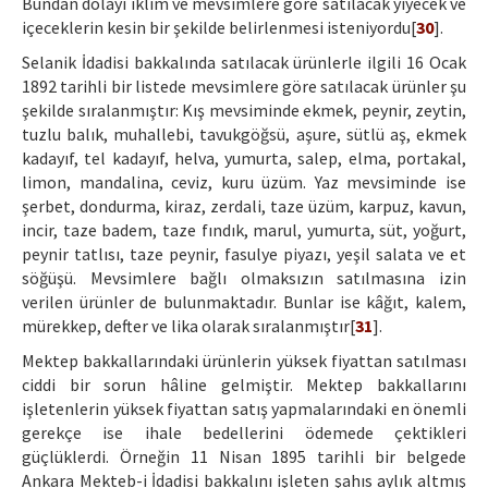
Bundan dolayı iklim ve mevsimlere göre satılacak yiyecek ve
içeceklerin kesin bir şekilde belirlenmesi isteniyordu[
30
].
Selanik İdadisi bakkalında satılacak ürünlerle ilgili 16 Ocak
1892 tarihli bir listede mevsimlere göre satılacak ürünler şu
şekilde sıralanmıştır: Kış mevsiminde ekmek, peynir, zeytin,
tuzlu balık, muhallebi, tavukgöğsü, aşure, sütlü aş, ekmek
kadayıf, tel kadayıf, helva, yumurta, salep, elma, portakal,
limon, mandalina, ceviz, kuru üzüm. Yaz mevsiminde ise
şerbet, dondurma, kiraz, zerdali, taze üzüm, karpuz, kavun,
incir, taze badem, taze fındık, marul, yumurta, süt, yoğurt,
peynir tatlısı, taze peynir, fasulye piyazı, yeşil salata ve et
söğüşü. Mevsimlere bağlı olmaksızın satılmasına izin
verilen ürünler de bulunmaktadır. Bunlar ise kâğıt, kalem,
mürekkep, defter ve lika olarak sıralanmıştır[
31
].
Mektep bakkallarındaki ürünlerin yüksek fiyattan satılması
ciddi bir sorun hâline gelmiştir. Mektep bakkallarını
işletenlerin yüksek fiyattan satış yapmalarındaki en önemli
gerekçe ise ihale bedellerini ödemede çektikleri
güçlüklerdi. Örneğin 11 Nisan 1895 tarihli bir belgede
Ankara Mekteb-i İdadisi bakkalını işleten şahıs aylık altmış