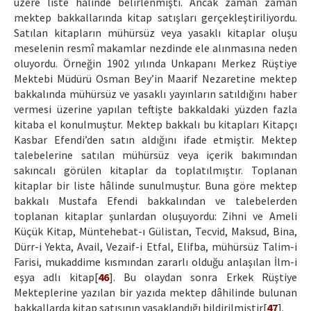
üzere liste hâlinde belirlenmişti. Ancak zaman zaman
mektep bakkallarında kitap satışları gerçekleştiriliyordu.
Satılan kitapların mühürsüz veya yasaklı kitaplar oluşu
meselenin resmî makamlar nezdinde ele alınmasına neden
oluyordu. Örneğin 1902 yılında Unkapanı Merkez Rüştiye
Mektebi Müdürü Osman Bey’in Maarif Nezaretine mektep
bakkalında mühürsüz ve yasaklı yayınların satıldığını haber
vermesi üzerine yapılan teftişte bakkaldaki yüzden fazla
kitaba el konulmuştur. Mektep bakkalı bu kitapları Kitapçı
Kasbar Efendi’den satın aldığını ifade etmiştir. Mektep
talebelerine satılan mühürsüz veya içerik bakımından
sakıncalı görülen kitaplar da toplatılmıştır. Toplanan
kitaplar bir liste hâlinde sunulmuştur. Buna göre mektep
bakkalı Mustafa Efendi bakkalından ve talebelerden
toplanan kitaplar şunlardan oluşuyordu: Zihni ve Ameli
Küçük Kitap, Müntehebat-ı Gülistan, Tecvid, Maksud, Bina,
Dürr-i Yekta, Avail, Vezaif-i Etfal, Elifba, mühürsüz Talim-i
Farisi, mukaddime kısmından zararlı olduğu anlaşılan İlm-i
eşya adlı kitap[
46
]. Bu olaydan sonra Erkek Rüştiye
Mekteplerine yazılan bir yazıda mektep dâhilinde bulunan
bakkallarda kitap satışının yasaklandığı bildirilmiştir[
47
].