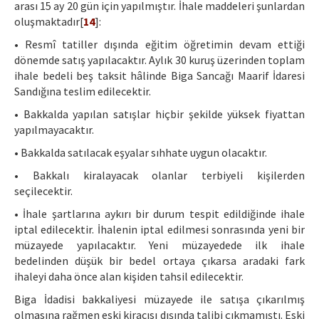
arası 15 ay 20 gün için yapılmıştır. İhale maddeleri şunlardan
oluşmaktadır[
14
]:
• Resmî tatiller dışında eğitim öğretimin devam ettiği
dönemde satış yapılacaktır. Aylık 30 kuruş üzerinden toplam
ihale bedeli beş taksit hâlinde Biga Sancağı Maarif İdaresi
Sandığına teslim edilecektir.
• Bakkalda yapılan satışlar hiçbir şekilde yüksek fiyattan
yapılmayacaktır.
• Bakkalda satılacak eşyalar sıhhate uygun olacaktır.
• Bakkalı kiralayacak olanlar terbiyeli kişilerden
seçilecektir.
• İhale şartlarına aykırı bir durum tespit edildiğinde ihale
iptal edilecektir. İhalenin iptal edilmesi sonrasında yeni bir
müzayede yapılacaktır. Yeni müzayedede ilk ihale
bedelinden düşük bir bedel ortaya çıkarsa aradaki fark
ihaleyi daha önce alan kişiden tahsil edilecektir.
Biga İdadisi bakkaliyesi müzayede ile satışa çıkarılmış
olmasına rağmen eski kiracısı dışında talibi çıkmamıştı. Eski