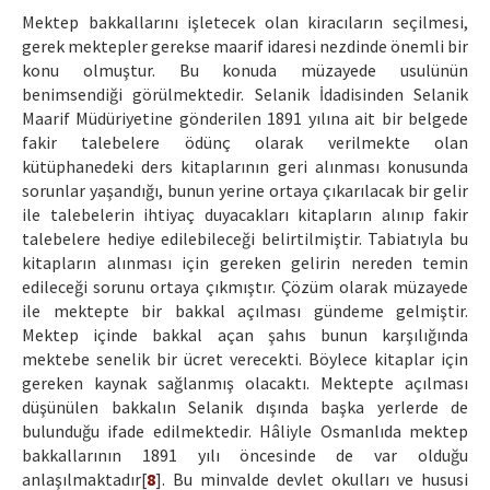
Mektep bakkallarını işletecek olan kiracıların seçilmesi,
gerek mektepler gerekse maarif idaresi nezdinde önemli bir
konu olmuştur. Bu konuda müzayede usulünün
benimsendiği görülmektedir. Selanik İdadisinden Selanik
Maarif Müdüriyetine gönderilen 1891 yılına ait bir belgede
fakir talebelere ödünç olarak verilmekte olan
kütüphanedeki ders kitaplarının geri alınması konusunda
sorunlar yaşandığı, bunun yerine ortaya çıkarılacak bir gelir
ile talebelerin ihtiyaç duyacakları kitapların alınıp fakir
talebelere hediye edilebileceği belirtilmiştir. Tabiatıyla bu
kitapların alınması için gereken gelirin nereden temin
edileceği sorunu ortaya çıkmıştır. Çözüm olarak müzayede
ile mektepte bir bakkal açılması gündeme gelmiştir.
Mektep içinde bakkal açan şahıs bunun karşılığında
mektebe senelik bir ücret verecekti. Böylece kitaplar için
gereken kaynak sağlanmış olacaktı. Mektepte açılması
düşünülen bakkalın Selanik dışında başka yerlerde de
bulunduğu ifade edilmektedir. Hâliyle Osmanlıda mektep
bakkallarının 1891 yılı öncesinde de var olduğu
anlaşılmaktadır[
8
]. Bu minvalde devlet okulları ve hususi