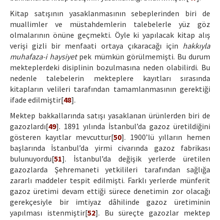
Kitap satışının yasaklanmasının sebeplerinden biri de
muallimler ve müstahdemlerin talebelerle yüz göz
olmalarının önüne geçmekti. Öyle ki yapılacak kitap alış
verişi gizli bir menfaati ortaya çıkaracağı için
hakkıyla
muhafaza-i haysiyet
pek mümkün görülmemişti. Bu durum
mekteplerdeki disiplinin bozulmasına neden olabilirdi. Bu
nedenle talebelerin mekteplere kayıtları sırasında
kitapların velileri tarafından tamamlanmasının gerektiği
ifade edilmiştir[
48
].
Mektep bakkallarında satışı yasaklanan ürünlerden biri de
gazozlardı[
49
]. 1891 yılında İstanbul’da gazoz üretildiğini
gösteren kayıtlar mevcuttur[
50
]. 1900’lü yılların hemen
başlarında İstanbul’da yirmi civarında gazoz fabrikası
bulunuyordu[
51
]. İstanbul’da değişik yerlerde üretilen
gazozlarda Şehremaneti yetkilileri tarafından sağlığa
zararlı maddeler tespit edilmişti. Farklı yerlerde münferit
gazoz üretimi devam ettiği sürece denetimin zor olacağı
gerekçesiyle bir imtiyaz dâhilinde gazoz üretiminin
yapılması istenmiştir[
52
]. Bu süreçte gazozlar mektep