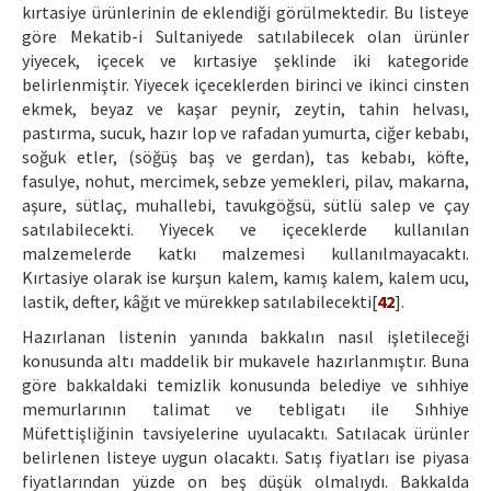
kırtasiye ürünlerinin de eklendiği görülmektedir. Bu listeye
göre Mekatib-i Sultaniyede satılabilecek olan ürünler
yiyecek, içecek ve kırtasiye şeklinde iki kategoride
belirlenmiştir. Yiyecek içeceklerden birinci ve ikinci cinsten
ekmek, beyaz ve kaşar peynir, zeytin, tahin helvası,
pastırma, sucuk, hazır lop ve rafadan yumurta, ciğer kebabı,
soğuk etler, (söğüş baş ve gerdan), tas kebabı, köfte,
fasulye, nohut, mercimek, sebze yemekleri, pilav, makarna,
aşure, sütlaç, muhallebi, tavukgöğsü, sütlü salep ve çay
satılabilecekti. Yiyecek ve içeceklerde kullanılan
malzemelerde katkı malzemesi kullanılmayacaktı.
Kırtasiye olarak ise kurşun kalem, kamış kalem, kalem ucu,
lastik, defter, kâğıt ve mürekkep satılabilecekti[
42
].
Hazırlanan listenin yanında bakkalın nasıl işletileceği
konusunda altı maddelik bir mukavele hazırlanmıştır. Buna
göre bakkaldaki temizlik konusunda belediye ve sıhhiye
memurlarının talimat ve tebligatı ile Sıhhiye
Müfettişliğinin tavsiyelerine uyulacaktı. Satılacak ürünler
belirlenen listeye uygun olacaktı. Satış fiyatları ise piyasa
fiyatlarından yüzde on beş düşük olmalıydı. Bakkalda