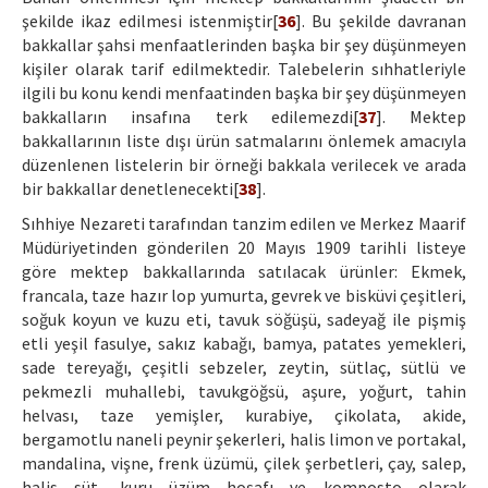
şekilde ikaz edilmesi istenmiştir[
36
]. Bu şekilde davranan
bakkallar şahsi menfaatlerinden başka bir şey düşünmeyen
kişiler olarak tarif edilmektedir. Talebelerin sıhhatleriyle
ilgili bu konu kendi menfaatinden başka bir şey düşünmeyen
bakkalların insafına terk edilemezdi[
37
]. Mektep
bakkallarının liste dışı ürün satmalarını önlemek amacıyla
düzenlenen listelerin bir örneği bakkala verilecek ve arada
bir bakkallar denetlenecekti[
38
].
Sıhhiye Nezareti tarafından tanzim edilen ve Merkez Maarif
Müdüriyetinden gönderilen 20 Mayıs 1909 tarihli listeye
göre mektep bakkallarında satılacak ürünler: Ekmek,
francala, taze hazır lop yumurta, gevrek ve bisküvi çeşitleri,
soğuk koyun ve kuzu eti, tavuk söğüşü, sadeyağ ile pişmiş
etli yeşil fasulye, sakız kabağı, bamya, patates yemekleri,
sade tereyağı, çeşitli sebzeler, zeytin, sütlaç, sütlü ve
pekmezli muhallebi, tavukgöğsü, aşure, yoğurt, tahin
helvası, taze yemişler, kurabiye, çikolata, akide,
bergamotlu naneli peynir şekerleri, halis limon ve portakal,
mandalina, vişne, frenk üzümü, çilek şerbetleri, çay, salep,
halis süt, kuru üzüm hoşafı ve komposto olarak