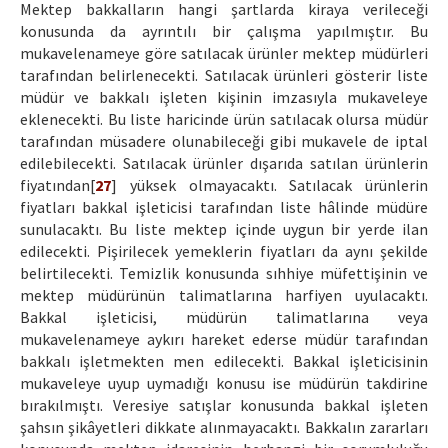
Mektep bakkalların hangi şartlarda kiraya verileceği
konusunda da ayrıntılı bir çalışma yapılmıştır. Bu
mukavelenameye göre satılacak ürünler mektep müdürleri
tarafından belirlenecekti. Satılacak ürünleri gösterir liste
müdür ve bakkalı işleten kişinin imzasıyla mukaveleye
eklenecekti. Bu liste haricinde ürün satılacak olursa müdür
tarafından müsadere olunabileceği gibi mukavele de iptal
edilebilecekti. Satılacak ürünler dışarıda satılan ürünlerin
fiyatından[
27
] yüksek olmayacaktı. Satılacak ürünlerin
fiyatları bakkal işleticisi tarafından liste hâlinde müdüre
sunulacaktı. Bu liste mektep içinde uygun bir yerde ilan
edilecekti. Pişirilecek yemeklerin fiyatları da aynı şekilde
belirtilecekti. Temizlik konusunda sıhhiye müfettişinin ve
mektep müdürünün talimatlarına harfiyen uyulacaktı.
Bakkal işleticisi, müdürün talimatlarına veya
mukavelenameye aykırı hareket ederse müdür tarafından
bakkalı işletmekten men edilecekti. Bakkal işleticisinin
mukaveleye uyup uymadığı konusu ise müdürün takdirine
bırakılmıştı. Veresiye satışlar konusunda bakkal işleten
şahsın şikâyetleri dikkate alınmayacaktı. Bakkalın zararları