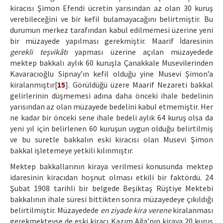
kiracısı Şimon Efendi ücretin yarısından az olan 30 kuruş
verebileceğini ve bir kefil bulamayacağını belirtmiştir. Bu
durumun merkez tarafından kabul edilmemesi üzerine yeni
bir müzayede yapılması gerekmiştir. Maarif İdaresinin
gerekli teşvikâtı
yapması üzerine açılan müzayedede
mektep bakkalı aylık 60 kuruşla Çanakkale Musevilerinden
Kavaracıoğlu Sipnay’ın kefil olduğu yine Musevi Şimon’a
kiralanmıştır[
15
]. Görüldüğü üzere Maarif Nezareti bakkal
gelirlerinin düşmemesi adına daha önceki ihale bedelinin
yarısından az olan müzayede bedelini kabul etmemiştir. Her
ne kadar bir önceki sene ihale bedeli aylık 64 kuruş olsa da
yeni yıl için belirlenen 60 kuruşun uygun olduğu belirtilmiş
ve bu suretle bakkalın eski kiracısı olan Musevi Şimon
bakkal işletemeye yetkili kılınmıştır.
Mektep bakkallarının kiraya verilmesi konusunda mektep
idaresinin kiracıdan hoşnut olması etkili bir faktördü. 24
Şubat 1908 tarihli bir belgede Beşiktaş Rüştiye Mektebi
bakkalının ihale süresi bittikten sonra müzayedeye çıkıldığı
belirtilmiştir. Müzayedede
en ziyade kira verene
kiralanması
gerekmekteyse de eski kiracı Kazım Ağa’nın kiraya 20 kuruş