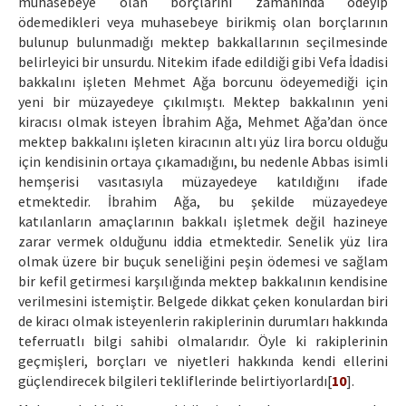
muhasebeye olan borçlarını zamanında ödeyip
ödemedikleri veya muhasebeye birikmiş olan borçlarının
bulunup bulunmadığı mektep bakkallarının seçilmesinde
belirleyici bir unsurdu. Nitekim ifade edildiği gibi Vefa İdadisi
bakkalını işleten Mehmet Ağa borcunu ödeyemediği için
yeni bir müzayedeye çıkılmıştı. Mektep bakkalının yeni
kiracısı olmak isteyen İbrahim Ağa, Mehmet Ağa’dan önce
mektep bakkalını işleten kiracının altı yüz lira borcu olduğu
için kendisinin ortaya çıkamadığını, bu nedenle Abbas isimli
hemşerisi vasıtasıyla müzayedeye katıldığını ifade
etmektedir. İbrahim Ağa, bu şekilde müzayedeye
katılanların amaçlarının bakkalı işletmek değil hazineye
zarar vermek olduğunu iddia etmektedir. Senelik yüz lira
olmak üzere bir buçuk seneliğini peşin ödemesi ve sağlam
bir kefil getirmesi karşılığında mektep bakkalının kendisine
verilmesini istemiştir. Belgede dikkat çeken konulardan biri
de kiracı olmak isteyenlerin rakiplerinin durumları hakkında
teferruatlı bilgi sahibi olmalarıdır. Öyle ki rakiplerinin
geçmişleri, borçları ve niyetleri hakkında kendi ellerini
güçlendirecek bilgileri tekliflerinde belirtiyorlardı[
10
].