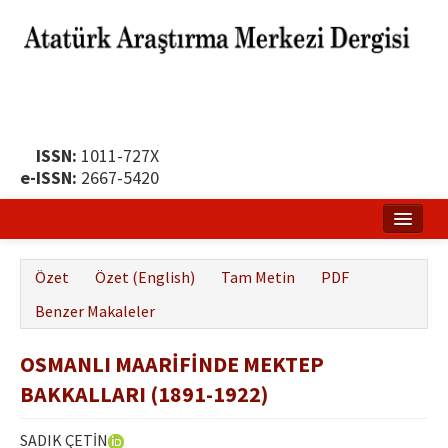
ISSN:
1011-727X
e-ISSN:
2667-5420
Ana Sayfa
Özet
Özet (English)
Tam Metin
PDF
Hakkında
Benzer Makaleler
Yayın Politikası
OSMANLI MAARİFİNDE MEKTEP
Dergi Kurulları
BAKKALLARI (1891-1922)
Yayın İlkeleri
SADIK ÇETİN