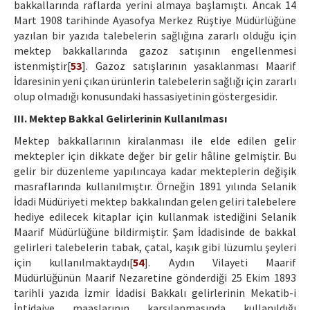
bakkallarında raflarda yerini almaya başlamıştı. Ancak 14
Mart 1908 tarihinde Ayasofya Merkez Rüştiye Müdürlüğüne
yazılan bir yazıda talebelerin sağlığına zararlı olduğu için
mektep bakkallarında gazoz satışının engellenmesi
istenmiştir[
53
]. Gazoz satışlarının yasaklanması Maarif
İdaresinin yeni çıkan ürünlerin talebelerin sağlığı için zararlı
olup olmadığı konusundaki hassasiyetinin göstergesidir.
III. Mektep Bakkal Gelirlerinin Kullanılması
Mektep bakkallarının kiralanması ile elde edilen gelir
mektepler için dikkate değer bir gelir hâline gelmiştir. Bu
gelir bir düzenleme yapılıncaya kadar mekteplerin değişik
masraflarında kullanılmıştır. Örneğin 1891 yılında Selanik
İdadi Müdüriyeti mektep bakkalından gelen geliri talebelere
hediye edilecek kitaplar için kullanmak istediğini Selanik
Maarif Müdürlüğüne bildirmiştir. Şam İdadisinde de bakkal
gelirleri talebelerin tabak, çatal, kaşık gibi lüzumlu şeyleri
için kullanılmaktaydı[
54
]. Aydın Vilayeti Maarif
Müdürlüğünün Maarif Nezaretine gönderdiği 25 Ekim 1893
tarihli yazıda İzmir İdadisi Bakkalı gelirlerinin Mekatib-i
İptidaiye maaşlarının karşılanmasında kullanıldığı