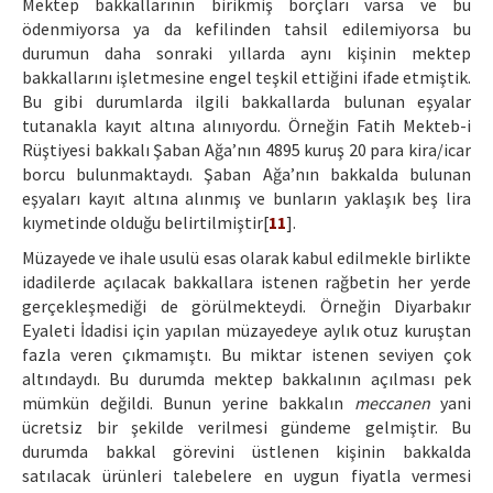
Mektep bakkallarının birikmiş borçları varsa ve bu
ödenmiyorsa ya da kefilinden tahsil edilemiyorsa bu
durumun daha sonraki yıllarda aynı kişinin mektep
bakkallarını işletmesine engel teşkil ettiğini ifade etmiştik.
Bu gibi durumlarda ilgili bakkallarda bulunan eşyalar
tutanakla kayıt altına alınıyordu. Örneğin Fatih Mekteb-i
Rüştiyesi bakkalı Şaban Ağa’nın 4895 kuruş 20 para kira/icar
borcu bulunmaktaydı. Şaban Ağa’nın bakkalda bulunan
eşyaları kayıt altına alınmış ve bunların yaklaşık beş lira
kıymetinde olduğu belirtilmiştir[
11
].
Müzayede ve ihale usulü esas olarak kabul edilmekle birlikte
idadilerde açılacak bakkallara istenen rağbetin her yerde
gerçekleşmediği de görülmekteydi. Örneğin Diyarbakır
Eyaleti İdadisi için yapılan müzayedeye aylık otuz kuruştan
fazla veren çıkmamıştı. Bu miktar istenen seviyen çok
altındaydı. Bu durumda mektep bakkalının açılması pek
mümkün değildi. Bunun yerine bakkalın
meccanen
yani
ücretsiz bir şekilde verilmesi gündeme gelmiştir. Bu
durumda bakkal görevini üstlenen kişinin bakkalda
satılacak ürünleri talebelere en uygun fiyatla vermesi