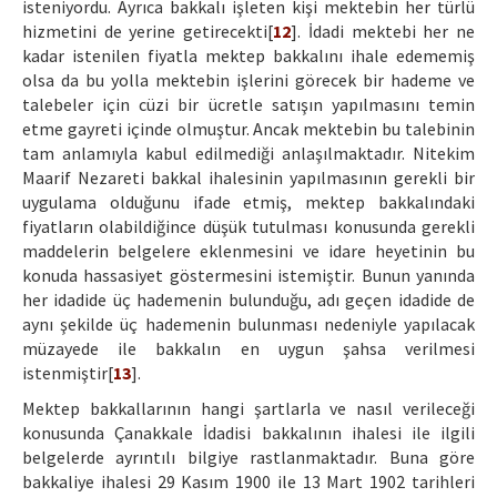
isteniyordu. Ayrıca bakkalı işleten kişi mektebin her türlü
hizmetini de yerine getirecekti[
12
]. İdadi mektebi her ne
kadar istenilen fiyatla mektep bakkalını ihale edememiş
olsa da bu yolla mektebin işlerini görecek bir hademe ve
talebeler için cüzi bir ücretle satışın yapılmasını temin
etme gayreti içinde olmuştur. Ancak mektebin bu talebinin
tam anlamıyla kabul edilmediği anlaşılmaktadır. Nitekim
Maarif Nezareti bakkal ihalesinin yapılmasının gerekli bir
uygulama olduğunu ifade etmiş, mektep bakkalındaki
fiyatların olabildiğince düşük tutulması konusunda gerekli
maddelerin belgelere eklenmesini ve idare heyetinin bu
konuda hassasiyet göstermesini istemiştir. Bunun yanında
her idadide üç hademenin bulunduğu, adı geçen idadide de
aynı şekilde üç hademenin bulunması nedeniyle yapılacak
müzayede ile bakkalın en uygun şahsa verilmesi
istenmiştir[
13
].
Mektep bakkallarının hangi şartlarla ve nasıl verileceği
konusunda Çanakkale İdadisi bakkalının ihalesi ile ilgili
belgelerde ayrıntılı bilgiye rastlanmaktadır. Buna göre
bakkaliye ihalesi 29 Kasım 1900 ile 13 Mart 1902 tarihleri