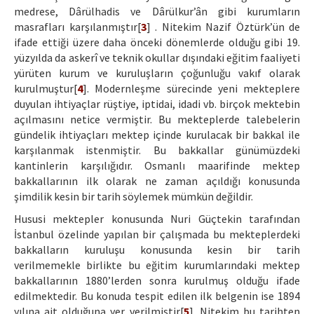
medrese, Dârülhadis ve Dârülkur’ân gibi kurumların
masrafları karşılanmıştır[
3
] . Nitekim Nazif Öztürk’ün de
ifade ettiği üzere daha önceki dönemlerde olduğu gibi 19.
yüzyılda da askerî ve teknik okullar dışındaki eğitim faaliyeti
yürüten kurum ve kuruluşların çoğunluğu vakıf olarak
kurulmuştur[
4
]. Modernleşme sürecinde yeni mekteplere
duyulan ihtiyaçlar rüştiye, iptidai, idadi vb. birçok mektebin
açılmasını netice vermiştir. Bu mekteplerde talebelerin
gündelik ihtiyaçları mektep içinde kurulacak bir bakkal ile
karşılanmak istenmiştir. Bu bakkallar günümüzdeki
kantinlerin karşılığıdır. Osmanlı maarifinde mektep
bakkallarının ilk olarak ne zaman açıldığı konusunda
şimdilik kesin bir tarih söylemek mümkün değildir.
Hususi mektepler konusunda Nuri Güçtekin tarafından
İstanbul özelinde yapılan bir çalışmada bu mekteplerdeki
bakkalların kuruluşu konusunda kesin bir tarih
verilmemekle birlikte bu eğitim kurumlarındaki mektep
bakkallarının 1880’lerden sonra kurulmuş olduğu ifade
edilmektedir. Bu konuda tespit edilen ilk belgenin ise 1894
yılına ait olduğuna yer verilmiştir[
5
]. Nitekim bu tarihten