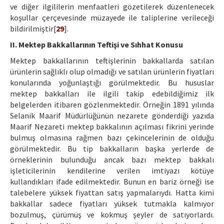
ve diğer ilgililerin menfaatleri gözetilerek düzenlenecek
koşullar çerçevesinde müzayede ile taliplerine verileceği
bildirilmiştir[
29
].
II. Mektep Bakkallarının Teftişi ve Sıhhat Konusu
Mektep bakkallarının teftişlerinin bakkallarda satılan
ürünlerin sağlıklı olup olmadığı ve satılan ürünlerin fiyatları
konularında yoğunlaştığı görülmektedir. Bu hususlar
mektep bakkalları ile ilgili takip edebildiğimiz ilk
belgelerden itibaren gözlenmektedir. Örneğin 1891 yılında
Selanik Maarif Müdürlüğünün nezarete gönderdiği yazıda
Maarif Nezareti mektep bakkalının açılması fikrini yerinde
bulmuş olmasına rağmen bazı çekincelerinin de olduğu
görülmektedir. Bu tip bakkalların başka yerlerde de
örneklerinin bulunduğu ancak bazı mektep bakkalı
işleticilerinin kendilerine verilen imtiyazı kötüye
kullandıkları ifade edilmektedir. Bunun en bariz örneği ise
talebelere yüksek fiyattan satış yapmalarıydı. Hatta kimi
bakkallar sadece fiyatları yüksek tutmakla kalmıyor
bozulmuş, çürümüş ve kokmuş şeyler de satıyorlardı.