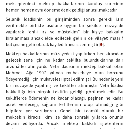
mekteplerdeki mektep bakkallarının kuruluş sürecinin
hemen hemen aynı döneme denk geldiği anlaşılmaktadır.
Selanik İdadisinin bu girişiminden sonra gerekli izin
verilmekle birlikte usulüne uygun bir şekilde müzayede
yapılarak “ehl-i ırz ve müstakim” bir kişiye bakkalın
kiralanması ancak elde edilecek gelirin de vilayet maarif
bütçesine gelir olarak kaydedilmesi istenmiştir[
9
].
Mektep bakkallarının müzayedesi yapılırken her kiracıdan
gelecek sene için ne kadar teklifte bulunduklarına dair
arzuhâller alınıyordu. Vefa İdadisinin mektep bakkalı olan
Mehmet Ağa 1907 yılında muhasebeye olan borcunu
ödeyemediği için mukavelesi iptal edilmişti. Bu nedenle yeni
bir müzayede yapılmış ve teklifler alınmıştır. Vefa İdadisi
bakkallığı için birçok teklifin geldiği görülmektedir. Bu
tekliflerde ödemenin ne kadar olacağı, peşinen ne kadar
ücret verileceği, sağlam kefillerinin olup olmadığı gibi
bilgilere yer veriliyordu. Genel bir teamül olarak bir
mektebin kiracısı kim ise daha sonraki yıllarda onunla
devam ediliyordu. Ancak mektep bakkalı işletenlerin