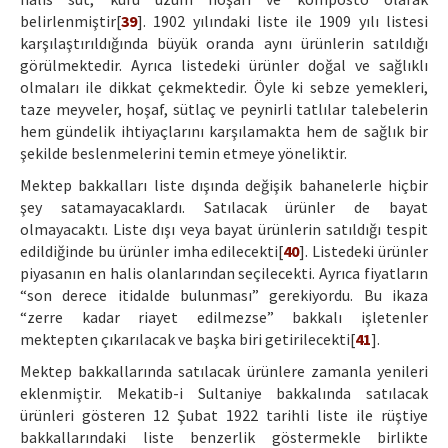
belirlenmiştir[
39
]. 1902 yılındaki liste ile 1909 yılı listesi
karşılaştırıldığında büyük oranda aynı ürünlerin satıldığı
görülmektedir. Ayrıca listedeki ürünler doğal ve sağlıklı
olmaları ile dikkat çekmektedir. Öyle ki sebze yemekleri,
taze meyveler, hoşaf, sütlaç ve peynirli tatlılar talebelerin
hem gündelik ihtiyaçlarını karşılamakta hem de sağlık bir
şekilde beslenmelerini temin etmeye yöneliktir.
Mektep bakkalları liste dışında değişik bahanelerle hiçbir
şey satamayacaklardı. Satılacak ürünler de bayat
olmayacaktı. Liste dışı veya bayat ürünlerin satıldığı tespit
edildiğinde bu ürünler imha edilecekti[
40
]. Listedeki ürünler
piyasanın en halis olanlarından seçilecekti. Ayrıca fiyatların
“son derece itidalde bulunması” gerekiyordu. Bu ikaza
“zerre kadar riayet edilmezse” bakkalı işletenler
mektepten çıkarılacak ve başka biri getirilecekti[
41
].
Mektep bakkallarında satılacak ürünlere zamanla yenileri
eklenmiştir. Mekatib-i Sultaniye bakkalında satılacak
ürünleri gösteren 12 Şubat 1922 tarihli liste ile rüştiye
bakkallarındaki liste benzerlik göstermekle birlikte