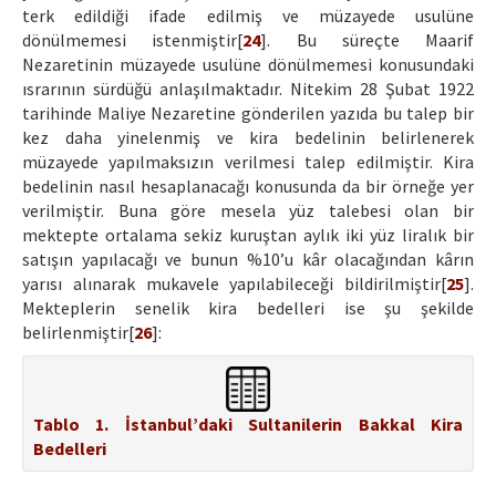
terk edildiği ifade edilmiş ve müzayede usulüne
dönülmemesi istenmiştir[
24
]. Bu süreçte Maarif
Nezaretinin müzayede usulüne dönülmemesi konusundaki
ısrarının sürdüğü anlaşılmaktadır. Nitekim 28 Şubat 1922
tarihinde Maliye Nezaretine gönderilen yazıda bu talep bir
kez daha yinelenmiş ve kira bedelinin belirlenerek
müzayede yapılmaksızın verilmesi talep edilmiştir. Kira
bedelinin nasıl hesaplanacağı konusunda da bir örneğe yer
verilmiştir. Buna göre mesela yüz talebesi olan bir
mektepte ortalama sekiz kuruştan aylık iki yüz liralık bir
satışın yapılacağı ve bunun %10’u kâr olacağından kârın
yarısı alınarak mukavele yapılabileceği bildirilmiştir[
25
].
Mekteplerin senelik kira bedelleri ise şu şekilde
belirlenmiştir[
26
]:
Tablo 1. İstanbul’daki Sultanilerin Bakkal Kira
Bedelleri