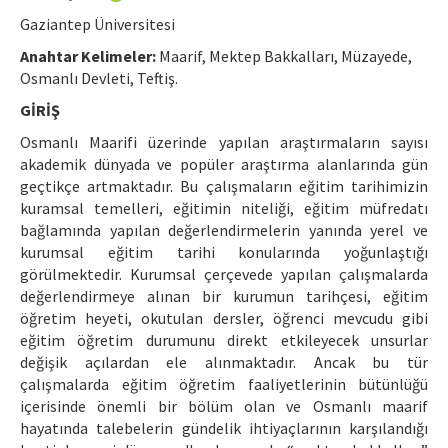
Etik İlkeler
Gaziantep Üniversitesi
Yazar Rehberi
Anahtar Kelimeler:
Maarif, Mektep Bakkalları, Müzayede,
Osmanlı Devleti, Teftiş.
Hakem Rehberi
GİRİŞ
İletişim
Osmanlı Maarifi üzerinde yapılan araştırmaların sayısı
akademik dünyada ve popüler araştırma alanlarında gün
geçtikçe artmaktadır. Bu çalışmaların eğitim tarihimizin
kuramsal temelleri, eğitimin niteliği, eğitim müfredatı
bağlamında yapılan değerlendirmelerin yanında yerel ve
kurumsal eğitim tarihi konularında yoğunlaştığı
görülmektedir. Kurumsal çerçevede yapılan çalışmalarda
değerlendirmeye alınan bir kurumun tarihçesi, eğitim
öğretim heyeti, okutulan dersler, öğrenci mevcudu gibi
eğitim öğretim durumunu direkt etkileyecek unsurlar
değişik açılardan ele alınmaktadır. Ancak bu tür
çalışmalarda eğitim öğretim faaliyetlerinin bütünlüğü
içerisinde önemli bir bölüm olan ve Osmanlı maarif
hayatında talebelerin gündelik ihtiyaçlarının karşılandığı