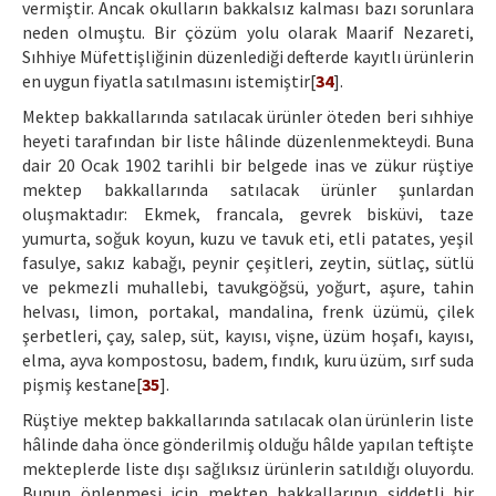
vermiştir. Ancak okulların bakkalsız kalması bazı sorunlara
neden olmuştu. Bir çözüm yolu olarak Maarif Nezareti,
Sıhhiye Müfettişliğinin düzenlediği defterde kayıtlı ürünlerin
en uygun fiyatla satılmasını istemiştir[
34
].
Mektep bakkallarında satılacak ürünler öteden beri sıhhiye
heyeti tarafından bir liste hâlinde düzenlenmekteydi. Buna
dair 20 Ocak 1902 tarihli bir belgede inas ve zükur rüştiye
mektep bakkallarında satılacak ürünler şunlardan
oluşmaktadır: Ekmek, francala, gevrek bisküvi, taze
yumurta, soğuk koyun, kuzu ve tavuk eti, etli patates, yeşil
fasulye, sakız kabağı, peynir çeşitleri, zeytin, sütlaç, sütlü
ve pekmezli muhallebi, tavukgöğsü, yoğurt, aşure, tahin
helvası, limon, portakal, mandalina, frenk üzümü, çilek
şerbetleri, çay, salep, süt, kayısı, vişne, üzüm hoşafı, kayısı,
elma, ayva kompostosu, badem, fındık, kuru üzüm, sırf suda
pişmiş kestane[
35
].
Rüştiye mektep bakkallarında satılacak olan ürünlerin liste
hâlinde daha önce gönderilmiş olduğu hâlde yapılan teftişte
mekteplerde liste dışı sağlıksız ürünlerin satıldığı oluyordu.
Bunun önlenmesi için mektep bakkallarının şiddetli bir