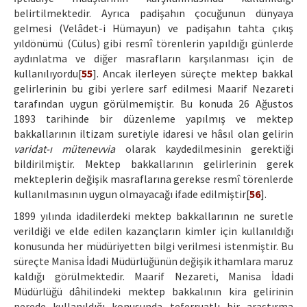
belirtilmektedir. Ayrıca padişahın çocuğunun dünyaya
gelmesi (Velâdet-i Hümayun) ve padişahın tahta çıkış
yıldönümü (Cülus) gibi resmî törenlerin yapıldığı günlerde
aydınlatma ve diğer masrafların karşılanması için de
kullanılıyordu[
55
]. Ancak ilerleyen süreçte mektep bakkal
gelirlerinin bu gibi yerlere sarf edilmesi Maarif Nezareti
tarafından uygun görülmemiştir. Bu konuda 26 Ağustos
1893 tarihinde bir düzenleme yapılmış ve mektep
bakkallarının iltizam suretiyle idaresi ve hâsıl olan gelirin
varidat-ı mütenevvia
olarak kaydedilmesinin gerektiği
bildirilmiştir. Mektep bakkallarının gelirlerinin gerek
mekteplerin değişik masraflarına gerekse resmî törenlerde
kullanılmasının uygun olmayacağı ifade edilmiştir[
56
].
1899 yılında idadilerdeki mektep bakkallarının ne suretle
verildiği ve elde edilen kazançların kimler için kullanıldığı
konusunda her müdüriyetten bilgi verilmesi istenmiştir. Bu
süreçte Manisa İdadi Müdürlüğünün değişik ithamlara maruz
kaldığı görülmektedir. Maarif Nezareti, Manisa İdadi
Müdürlüğü dâhilindeki mektep bakkalının kira gelirinin
nerede kullanıldığı konusunda teferruatlı bir araştırma