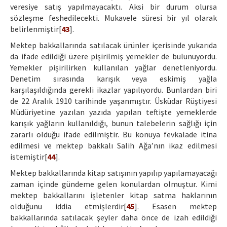
veresiye satış yapılmayacaktı. Aksi bir durum olursa
sözleşme feshedilecekti. Mukavele süresi bir yıl olarak
belirlenmiştir[
43
].
Mektep bakkallarında satılacak ürünler içerisinde yukarıda
da ifade edildiği üzere pişirilmiş yemekler de bulunuyordu.
Yemekler pişirilirken kullanılan yağlar denetleniyordu.
Denetim sırasında karışık veya eskimiş yağla
karşılaşıldığında gerekli ikazlar yapılıyordu. Bunlardan biri
de 22 Aralık 1910 tarihinde yaşanmıştır. Üsküdar Rüştiyesi
Müdüriyetine yazılan yazıda yapılan teftişte yemeklerde
karışık yağların kullanıldığı, bunun talebelerin sağlığı için
zararlı olduğu ifade edilmiştir. Bu konuya fevkalade itina
edilmesi ve mektep bakkalı Salih Ağa’nın ikaz edilmesi
istemiştir[
44
].
Mektep bakkallarında kitap satışının yapılıp yapılamayacağı
zaman içinde gündeme gelen konulardan olmuştur. Kimi
mektep bakkallarını işletenler kitap satma haklarının
olduğunu iddia etmişlerdir[
45
]. Esasen mektep
bakkallarında satılacak şeyler daha önce de izah edildiği