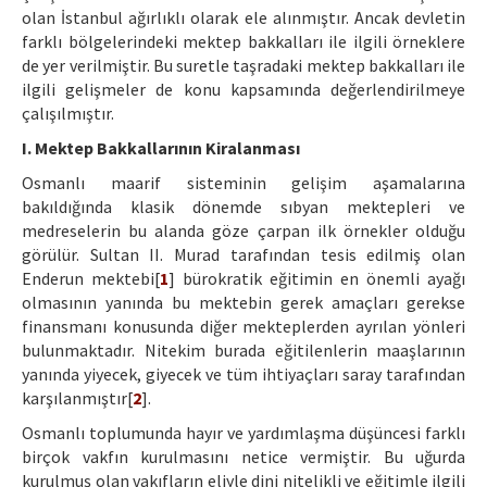
olan İstanbul ağırlıklı olarak ele alınmıştır. Ancak devletin
farklı bölgelerindeki mektep bakkalları ile ilgili örneklere
de yer verilmiştir. Bu suretle taşradaki mektep bakkalları ile
ilgili gelişmeler de konu kapsamında değerlendirilmeye
çalışılmıştır.
I. Mektep Bakkallarının Kiralanması
Osmanlı maarif sisteminin gelişim aşamalarına
bakıldığında klasik dönemde sıbyan mektepleri ve
medreselerin bu alanda göze çarpan ilk örnekler olduğu
görülür. Sultan II. Murad tarafından tesis edilmiş olan
Enderun mektebi[
1
] bürokratik eğitimin en önemli ayağı
olmasının yanında bu mektebin gerek amaçları gerekse
finansmanı konusunda diğer mekteplerden ayrılan yönleri
bulunmaktadır. Nitekim burada eğitilenlerin maaşlarının
yanında yiyecek, giyecek ve tüm ihtiyaçları saray tarafından
karşılanmıştır[
2
].
Osmanlı toplumunda hayır ve yardımlaşma düşüncesi farklı
birçok vakfın kurulmasını netice vermiştir. Bu uğurda
kurulmuş olan vakıfların eliyle dini nitelikli ve eğitimle ilgili