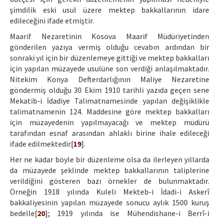
şimdilik eski usul üzere mektep bakkallarının idare
edileceğini ifade etmiştir.
Maarif Nezaretinin Kosova Maarif Müdüriyetinden
gönderilen yazıya vermiş olduğu cevabın ardından bir
sonraki yıl için bir düzenlemeye gittiği ve mektep bakkalları
için yapılan müzayede usulüne son verdiği anlaşılmaktadır.
Nitekim Konya Defterdarlığının Maliye Nezaretine
göndermiş olduğu 30 Ekim 1910 tarihli yazıda geçen sene
Mekatib-i İdadiye Talimatnamesinde yapılan değişiklikle
talimatnamenin 124. Maddesine göre mektep bakkalları
için müzayedenin yapılmayacağı ve mektep müdürü
tarafından esnaf arasından ahlaklı birine ihale edileceği
ifade edilmektedir[
19
].
Her ne kadar böyle bir düzenleme olsa da ilerleyen yıllarda
da müzayede şeklinde mektep bakkallarının taliplerine
verildiğini gösteren bazı örnekler de bulunmaktadır.
Örneğin 1918 yılında Kuleli Mekteb-i İdadi-i Askerî
bakkaliyesinin yapılan müzayede sonucu aylık 1500 kuruş
bedelle[
20
]; 1919 yılında ise Mühendishane-i Berrî-i