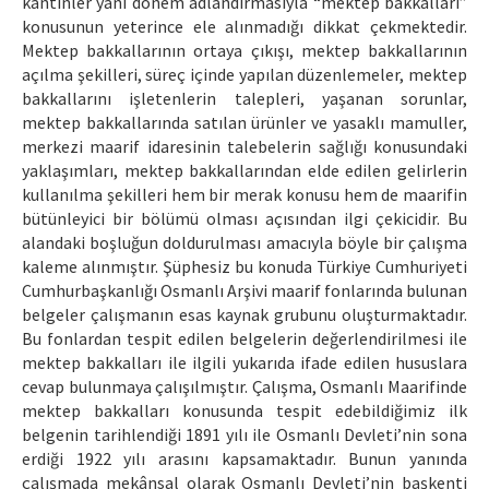
kantinler yani dönem adlandırmasıyla “mektep bakkalları”
konusunun yeterince ele alınmadığı dikkat çekmektedir.
Mektep bakkallarının ortaya çıkışı, mektep bakkallarının
açılma şekilleri, süreç içinde yapılan düzenlemeler, mektep
bakkallarını işletenlerin talepleri, yaşanan sorunlar,
mektep bakkallarında satılan ürünler ve yasaklı mamuller,
merkezi maarif idaresinin talebelerin sağlığı konusundaki
yaklaşımları, mektep bakkallarından elde edilen gelirlerin
kullanılma şekilleri hem bir merak konusu hem de maarifin
bütünleyici bir bölümü olması açısından ilgi çekicidir. Bu
alandaki boşluğun doldurulması amacıyla böyle bir çalışma
kaleme alınmıştır. Şüphesiz bu konuda Türkiye Cumhuriyeti
Cumhurbaşkanlığı Osmanlı Arşivi maarif fonlarında bulunan
belgeler çalışmanın esas kaynak grubunu oluşturmaktadır.
Bu fonlardan tespit edilen belgelerin değerlendirilmesi ile
mektep bakkalları ile ilgili yukarıda ifade edilen hususlara
cevap bulunmaya çalışılmıştır. Çalışma, Osmanlı Maarifinde
mektep bakkalları konusunda tespit edebildiğimiz ilk
belgenin tarihlendiği 1891 yılı ile Osmanlı Devleti’nin sona
erdiği 1922 yılı arasını kapsamaktadır. Bunun yanında
çalışmada mekânsal olarak Osmanlı Devleti’nin başkenti