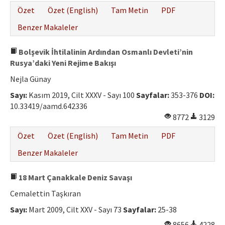
Özet
Özet (English)
Tam Metin
PDF
Benzer Makaleler
Bolşevik İhtilalinin Ardından Osmanlı Devleti’nin
Rusya’daki Yeni Rejime Bakışı
Nejla Günay
Sayı:
Kasım 2019, Cilt XXXV - Sayı 100
Sayfalar:
353-376
DOI:
10.33419/aamd.642336
8772
3129
Özet
Özet (English)
Tam Metin
PDF
Benzer Makaleler
18 Mart Çanakkale Deniz Savaşı
Cemalettin Taşkıran
Sayı:
Mart 2009, Cilt XXV - Sayı 73
Sayfalar:
25-38
8656
4228