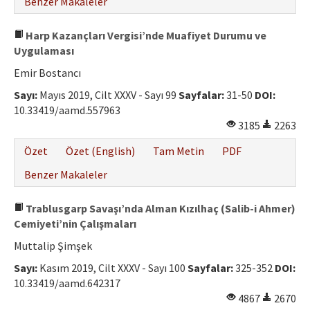
Benzer Makaleler
Harp Kazançları Vergisi’nde Muafiyet Durumu ve
Uygulaması
Emir Bostancı
Sayı:
Mayıs 2019, Cilt XXXV - Sayı 99
Sayfalar:
31-50
DOI:
10.33419/aamd.557963
3185
2263
Özet
Özet (English)
Tam Metin
PDF
Benzer Makaleler
Trablusgarp Savaşı’nda Alman Kızılhaç (Salib-i Ahmer)
Cemiyeti’nin Çalışmaları
Muttalip Şimşek
Sayı:
Kasım 2019, Cilt XXXV - Sayı 100
Sayfalar:
325-352
DOI:
10.33419/aamd.642317
4867
2670