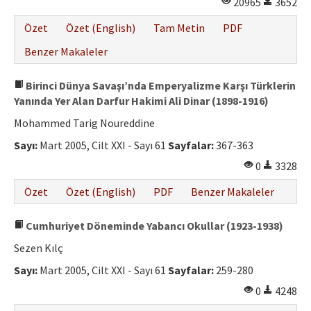
20965
3652
Özet
Özet (English)
Tam Metin
PDF
Benzer Makaleler
Birinci Dünya Savaşı’nda Emperyalizme Karşı Türklerin
Yanında Yer Alan Darfur Hakimi Ali Dinar (1898-1916)
Mohammed Tarig Noureddine
Sayı:
Mart 2005, Cilt XXI - Sayı 61
Sayfalar:
367-363
0
3328
Özet
Özet (English)
PDF
Benzer Makaleler
Cumhuriyet Döneminde Yabancı Okullar (1923-1938)
Sezen Kılç
Sayı:
Mart 2005, Cilt XXI - Sayı 61
Sayfalar:
259-280
0
4248