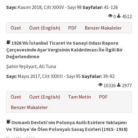
Etik İlkeler
Sayı:
Kasım 2018, Cilt XXXIV - Sayı 98
Sayfalar:
41-126
Yazar Rehberi
0
4512
Hakem Rehberi
Özet
Özet (English)
PDF
Benzer Makaleler
İletişim
1926 Yılı İstanbul Ticaret Ve Sanayi Odası Raporu
Çerçevesinde Aşar Vergisinin Kaldırılması İle İlgili Bir
Değerlendirme
Şahin Yeşilyurt, Ali Tuna
Sayı:
Mayıs 2017, Cilt XXXIII - Sayı 95
Sayfalar:
39-92
10326
2977
Özet
Özet (English)
Tam Metin
PDF
Benzer Makaleler
Osmanlı Devleti’nin Polonya Asıllı Esirlere Yaklaşımı
Ve Türkiye’de Ölen Polonyalı Savaş Esirleri (1915- 1918)