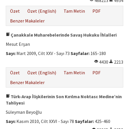
468213
4934
Özet
Özet (English)
Tam Metin
PDF
Benzer Makaleler
Çanakkale Muharebelerinde Savaş Hukuku İhlalleri
Mesut Erşan
Sayı:
Mart 2009, Cilt XXV - Sayı 73
Sayfalar:
165-180
4430
2213
Özet
Özet (English)
Tam Metin
PDF
Benzer Makaleler
Türk-Arap İlişkilerinin Son Kırılma Noktası: Medine’nin
Tahliyesi
Süleyman Beyoğlu
Sayı:
Kasım 2010, Cilt XXVI - Sayı 78
Sayfalar:
425-460