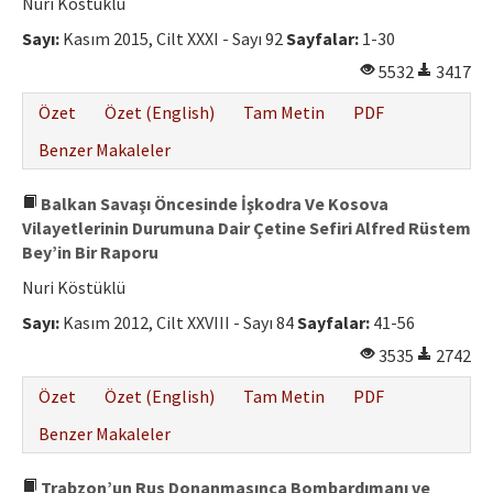
Nuri Köstüklü
Sayı:
Kasım 2015, Cilt XXXI - Sayı 92
Sayfalar:
1-30
5532
3417
Özet
Özet (English)
Tam Metin
PDF
Benzer Makaleler
Balkan Savaşı Öncesinde İşkodra Ve Kosova
Vilayetlerinin Durumuna Dair Çetine Sefiri Alfred Rüstem
Bey’in Bir Raporu
Nuri Köstüklü
Sayı:
Kasım 2012, Cilt XXVIII - Sayı 84
Sayfalar:
41-56
3535
2742
Özet
Özet (English)
Tam Metin
PDF
Benzer Makaleler
Trabzon’un Rus Donanmasınca Bombardımanı ve