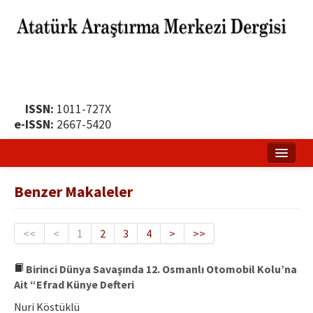
ISSN:
1011-727X
e-ISSN:
2667-5420
Ana Sayfa
Benzer Makaleler
Hakkında
Yayın Politikası
<<
<
1
2
3
4
>
>>
Dergi Kurulları
Birinci Dünya Savaşında 12. Osmanlı Otomobil Kolu’na
Ait “Efrad Künye Defteri
Yayın İlkeleri
Nuri Köstüklü