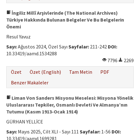
İngiliz Millî Arşivlerinde (The National Archives)
Türkiye Hakkında Bulunan Belgeler Ve Bu Belgelerin
Önemi
Resul Yavuz
Sayı:
Ağustos 2024, Özel Sayı
Sayfalar:
211-242
DOI:
10.33419/aamd.1534288
7796
2269
Özet
Özet (English)
Tam Metin
PDF
Benzer Makaleler
Liman Von Sanders Misyonu Meselesi: Misyona Yönelik
Uluslararası Tepkiler, Osmanlı Devleti Ve Almanya’nın
Tutumu (Kasım 1913-Ocak 1914)
GÜRHAN YELLİCE
Sayı:
Mayıs 2025, Cilt XLI - Sayı 111
Sayfalar:
1-56
DOI:
10.33419/aamd.1699281