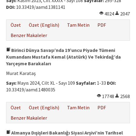
Sayı:
Kasım 2023, Cilt XXXIX - Sayı 108
Sayfalar:
295-328
Etik İlkeler
DOI:
10.33419/aamd.1381141
Yazar Rehberi
4024
2047
Özet
Özet (English)
Tam Metin
PDF
Hakem Rehberi
Benzer Makaleler
İletişim
Birinci Dünya Savaşı’nda 19’uncu Piyade Tümeni
Kumandanı Mustafa Kemal (Atatürk) Ve Tekirdağ’da
Yarçeşme Barakaları
Murat Karataş
Sayı:
Mayıs 2024, Cilt XL - Sayı 109
Sayfalar:
1-33
DOI:
10.33419/aamd.1480035
17748
2568
Özet
Özet (English)
Tam Metin
PDF
Benzer Makaleler
Almanya Dışişleri Bakanlığı Siyasi Arşivi’nin Tarihsel