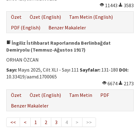
11443
3583
Özet
Özet (English)
Tam Metin (English)
PDF (English)
Benzer Makaleler
İngiliz İstihbarat Raporlarında Berlinbağdat
Demiryolu (Temmuz-Ağustos 1917)
ORHAN ÖZCAN
Sayı:
Mayıs 2025, Cilt XLI - Sayı 111
Sayfalar:
131-180
DOI:
10.33419/aamd.1700065
6674
2173
Özet
Özet (English)
Tam Metin
PDF
Benzer Makaleler
<<
<
1
2
3
4
>
>>