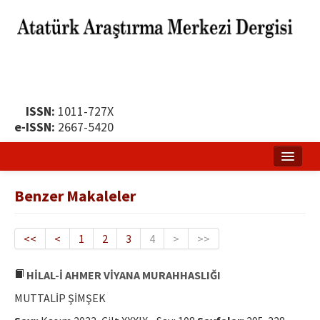
ISSN:
1011-727X
e-ISSN:
2667-5420
Ana Sayfa
Benzer Makaleler
Hakkında
Yayın Politikası
<<
<
1
2
3
4
>
>>
Dergi Kurulları
HİLAL-İ AHMER VİYANA MURAHHASLIĞI
Yayın İlkeleri
MUTTALİP ŞİMŞEK