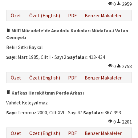
0
2959
Özet
Özet (English)
PDF
Benzer Makaleler
Millî Mücadele’de Anadolu Kadınları Müdafaa-i Vatan
Cemiyeti
Bekir Sıtkı Baykal
Sayı:
Mart 1985, Cilt I - Sayı 2
Sayfalar:
413-434
0
2758
Özet
Özet (English)
PDF
Benzer Makaleler
Kafkas Harekâtının Perde Arkası
Vahdet Keleşyılmaz
Sayı:
Temmuz 2000, Cilt XVI - Sayı 47
Sayfalar:
367-393
0
2201
Özet
Özet (English)
PDF
Benzer Makaleler