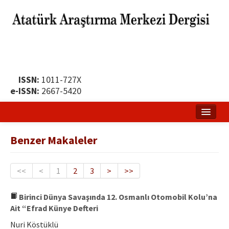
ISSN:
1011-727X
e-ISSN:
2667-5420
Ana Sayfa
Benzer Makaleler
Hakkında
Yayın Politikası
<<
<
1
2
3
>
>>
Dergi Kurulları
Birinci Dünya Savaşında 12. Osmanlı Otomobil Kolu’na
Ait “Efrad Künye Defteri
Yayın İlkeleri
Nuri Köstüklü