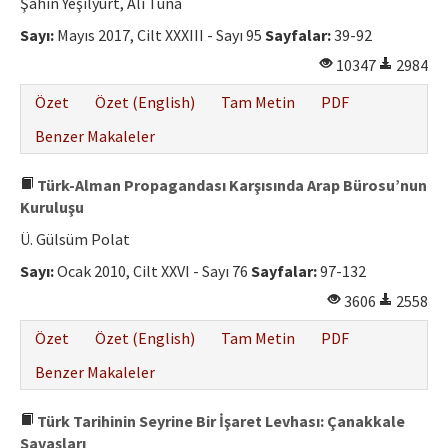
Şahin Yeşilyurt, Ali Tuna
Sayı:
Mayıs 2017, Cilt XXXIII - Sayı 95
Sayfalar:
39-92
10347
2984
Özet
Özet (English)
Tam Metin
PDF
Benzer Makaleler
Türk-Alman Propagandası Karşısında Arap Bürosu’nun
Kuruluşu
Ü. Gülsüm Polat
Sayı:
Ocak 2010, Cilt XXVI - Sayı 76
Sayfalar:
97-132
3606
2558
Özet
Özet (English)
Tam Metin
PDF
Benzer Makaleler
Türk Tarihinin Seyrine Bir İşaret Levhası: Çanakkale
Savaşları