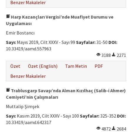
Benzer Makaleler
Harp Kazançları Vergisi’nde Muafiyet Durumu ve
Uygulaması
Emir Bostancı
Sayı:
Mayıs 2019, Cilt XXXV - Sayı 99
Sayfalar:
31-50
DOI:
10.33419/aamd.557963
3188
2271
Özet
Özet (English)
Tam Metin
PDF
Benzer Makaleler
Trablusgarp Savaşı’nda Alman Kızılhaç (Salib-i Ahmer)
Cemiyeti’nin Çalışmaları
Muttalip Şimşek
Sayı:
Kasım 2019, Cilt XXXV - Sayı 100
Sayfalar:
325-352
DOI:
10.33419/aamd.642317
4872
2684