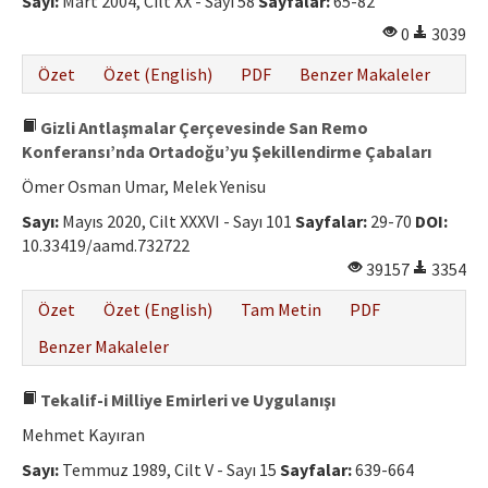
Sayı:
Mart 2004, Cilt XX - Sayı 58
Sayfalar:
65-82
0
3039
Özet
Özet (English)
PDF
Benzer Makaleler
Gizli Antlaşmalar Çerçevesinde San Remo
Konferansı’nda Ortadoğu’yu Şekillendirme Çabaları
Ömer Osman Umar, Melek Yenisu
Sayı:
Mayıs 2020, Cilt XXXVI - Sayı 101
Sayfalar:
29-70
DOI:
10.33419/aamd.732722
39157
3354
Özet
Özet (English)
Tam Metin
PDF
Benzer Makaleler
Tekalif-i Milliye Emirleri ve Uygulanışı
Mehmet Kayıran
Sayı:
Temmuz 1989, Cilt V - Sayı 15
Sayfalar:
639-664