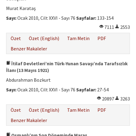
Murat Karataş
Sayı:
Ocak 2010, Cilt XXVI - Sayı 76
Sayfalar:
133-154
7111
2553
Özet
Özet (English)
Tam Metin
PDF
Benzer Makaleler
İtilaf Devletleri’nin Türk-Yunan Savaşı’nda Tarafsızlık
İlanı (13 Mayıs 1921)
Abdurahman Bozkurt
Sayı:
Ocak 2010, Cilt XXVI - Sayı 76
Sayfalar:
27-54
20897
3263
Özet
Özet (English)
Tam Metin
PDF
Benzer Makaleler
Osmanlı’nın Son Döneminde Maraş