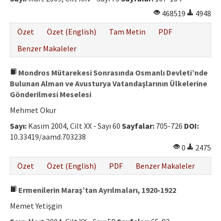
468519
4948
Özet
Özet (English)
Tam Metin
PDF
Benzer Makaleler
Mondros Mütarekesi Sonrasında Osmanlı Devleti’nde
Bulunan Alman ve Avusturya Vatandaşlarının Ülkelerine
Gönderilmesi Meselesi
Mehmet Okur
Sayı:
Kasım 2004, Cilt XX - Sayı 60
Sayfalar:
705-726
DOI:
10.33419/aamd.703238
0
2475
Özet
Özet (English)
PDF
Benzer Makaleler
Ermenilerin Maraş’tan Ayrılmaları, 1920-1922
Memet Yetişgin