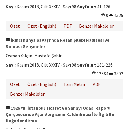
Etik İlkeler
Sayı:
Kasım 2018, Cilt XXXIV - Sayı 98
Sayfalar:
41-126
Yazar Rehberi
0
4525
Hakem Rehberi
Özet
Özet (English)
PDF
Benzer Makaleler
İletişim
İkinci Dünya Savaşı’nda Refah Şilebi Hadisesi ve
Sonrası Gelişmeler
Osman Yalçın, Mustafa Şahin
Sayı:
Kasım 2018, Cilt XXXIV - Sayı 98
Sayfalar:
181-226
12384
3502
Özet
Özet (English)
Tam Metin
PDF
Benzer Makaleler
1926 Yılı İstanbul Ticaret Ve Sanayi Odası Raporu
Çerçevesinde Aşar Vergisinin Kaldırılması İle İlgili Bir
Değerlendirme