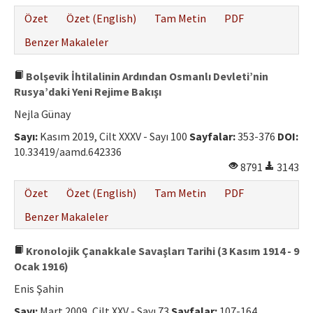
Özet
Özet (English)
Tam Metin
PDF
Benzer Makaleler
Bolşevik İhtilalinin Ardından Osmanlı Devleti’nin
Rusya’daki Yeni Rejime Bakışı
Nejla Günay
Sayı:
Kasım 2019, Cilt XXXV - Sayı 100
Sayfalar:
353-376
DOI:
10.33419/aamd.642336
8791
3143
Özet
Özet (English)
Tam Metin
PDF
Benzer Makaleler
Kronolojik Çanakkale Savaşları Tarihi (3 Kasım 1914 - 9
Ocak 1916)
Enis Şahin
Sayı:
Mart 2009, Cilt XXV - Sayı 73
Sayfalar:
107-164