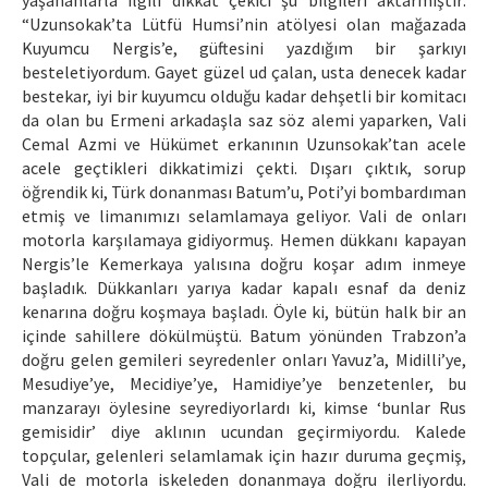
yaşananlarla ilgili dikkat çekici şu bilgileri aktarmıştır:
“Uzunsokak’ta Lütfü Humsi’nin atölyesi olan mağazada
Kuyumcu Nergis’e, güftesini yazdığım bir şarkıyı
besteletiyordum. Gayet güzel ud çalan, usta denecek kadar
bestekar, iyi bir kuyumcu olduğu kadar dehşetli bir komitacı
da olan bu Ermeni arkadaşla saz söz alemi yaparken, Vali
Cemal Azmi ve Hükümet erkanının Uzunsokak’tan acele
acele geçtikleri dikkatimizi çekti. Dışarı çıktık, sorup
öğrendik ki, Türk donanması Batum’u, Poti’yi bombardıman
etmiş ve limanımızı selamlamaya geliyor. Vali de onları
motorla karşılamaya gidiyormuş. Hemen dükkanı kapayan
Nergis’le Kemerkaya yalısına doğru koşar adım inmeye
başladık. Dükkanları yarıya kadar kapalı esnaf da deniz
kenarına doğru koşmaya başladı. Öyle ki, bütün halk bir an
içinde sahillere dökülmüştü. Batum yönünden Trabzon’a
doğru gelen gemileri seyredenler onları Yavuz’a, Midilli’ye,
Mesudiye’ye, Mecidiye’ye, Hamidiye’ye benzetenler, bu
manzarayı öylesine seyrediyorlardı ki, kimse ‘bunlar Rus
gemisidir’ diye aklının ucundan geçirmiyordu. Kalede
topçular, gelenleri selamlamak için hazır duruma geçmiş,
Vali de motorla iskeleden donanmaya doğru ilerliyordu.