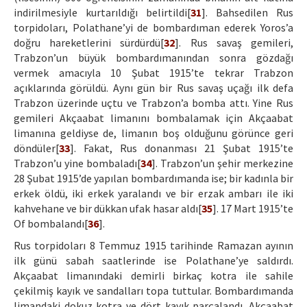
indirilmesiyle kurtarıldığı belirtildi[
31
]. Bahsedilen Rus
torpidoları, Polathane’yi de bombardıman ederek Yoros’a
doğru hareketlerini sürdürdü[
32
]. Rus savaş gemileri,
Trabzon’un büyük bombardımanından sonra gözdağı
vermek amacıyla 10 Şubat 1915’te tekrar Trabzon
açıklarında görüldü. Aynı gün bir Rus savaş uçağı ilk defa
Trabzon üzerinde uçtu ve Trabzon’a bomba attı. Yine Rus
gemileri Akçaabat limanını bombalamak için Akçaabat
limanına geldiyse de, limanın boş olduğunu görünce geri
döndüler[
33
]. Fakat, Rus donanması 21 Şubat 1915’te
Trabzon’u yine bombaladı[
34
]. Trabzon’un şehir merkezine
28 Şubat 1915’de yapılan bombardımanda ise; bir kadınla bir
erkek öldü, iki erkek yaralandı ve bir erzak ambarı ile iki
kahvehane ve bir dükkan ufak hasar aldı[
35
]. 17 Mart 1915’te
Of bombalandı[
36
].
Rus torpidoları 8 Temmuz 1915 tarihinde Ramazan ayının
ilk günü sabah saatlerinde ise Polathane’ye saldırdı.
Akçaabat limanındaki demirli birkaç kotra ile sahile
çekilmiş kayık ve sandalları topa tuttular. Bombardımanda
limandaki dokuz kotra ve dört kayık parçalandı. Akçaabat