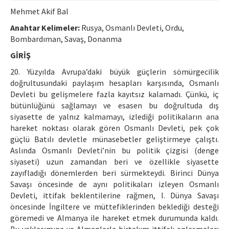
Etik İlkeler
Mehmet Akif Bal
Yazar Rehberi
Anahtar Kelimeler:
Rusya, Osmanlı Devleti, Ordu,
Bombardıman, Savaş, Donanma
Hakem Rehberi
GİRİŞ
İletişim
20. Yüzyılda Avrupa’daki büyük güçlerin sömürgecilik
doğrultusundaki paylaşım hesapları karşısında, Osmanlı
Devleti bu gelişmelere fazla kayıtsız kalamadı. Çünkü, iç
bütünlüğünü sağlamayı ve esasen bu doğrultuda dış
siyasette de yalnız kalmamayı, izlediği politikaların ana
hareket noktası olarak gören Osmanlı Devleti, pek çok
güçlü Batılı devletle münasebetler geliştirmeye çalıştı.
Aslında Osmanlı Devleti’nin bu politik çizgisi (denge
siyaseti) uzun zamandan beri ve özellikle siyasette
zayıfladığı dönemlerden beri sürmekteydi. Birinci Dünya
Savaşı öncesinde de aynı politikaları izleyen Osmanlı
Devleti, ittifak beklentilerine rağmen, I. Dünya Savaşı
öncesinde İngiltere ve müttefiklerinden beklediği desteği
göremedi ve Almanya ile hareket etmek durumunda kaldı.