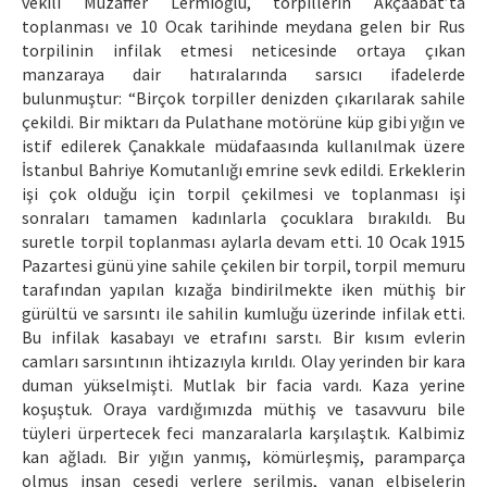
vekili Muzaffer Lermioğlu, torpillerin Akçaabat’ta
toplanması ve 10 Ocak tarihinde meydana gelen bir Rus
torpilinin infilak etmesi neticesinde ortaya çıkan
manzaraya dair hatıralarında sarsıcı ifadelerde
bulunmuştur: “Birçok torpiller denizden çıkarılarak sahile
çekildi. Bir miktarı da Pulathane motörüne küp gibi yığın ve
istif edilerek Çanakkale müdafaasında kullanılmak üzere
İstanbul Bahriye Komutanlığı emrine sevk edildi. Erkeklerin
işi çok olduğu için torpil çekilmesi ve toplanması işi
sonraları tamamen kadınlarla çocuklara bırakıldı. Bu
suretle torpil toplanması aylarla devam etti. 10 Ocak 1915
Pazartesi günü yine sahile çekilen bir torpil, torpil memuru
tarafından yapılan kızağa bindirilmekte iken müthiş bir
gürültü ve sarsıntı ile sahilin kumluğu üzerinde infilak etti.
Bu infilak kasabayı ve etrafını sarstı. Bir kısım evlerin
camları sarsıntının ihtizazıyla kırıldı. Olay yerinden bir kara
duman yükselmişti. Mutlak bir facia vardı. Kaza yerine
koşuştuk. Oraya vardığımızda müthiş ve tasavvuru bile
tüyleri ürpertecek feci manzaralarla karşılaştık. Kalbimiz
kan ağladı. Bir yığın yanmış, kömürleşmiş, paramparça
olmuş insan cesedi yerlere serilmiş, yanan elbiselerin