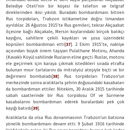
Belediye Oteli’nin bir köşesi ile telefon ve telgraf
direklerinden ikisi yıkıldı. Buradaki bombardımanı bitiren
Rus torpidoları, Trabzon istikametine doğru limandan
ayrıldılar. 26 Ağustos 1915’te Rus gemileri, tekrar Akçaabat
ilçesine bağlı Akçakale, Mersin koylarındaki birçok balıkçı
kayığını, sahillere çekili kayıkları ve şosa üzerindeki
köprüleri bombardıman etti[
37
]. 2 Ekim 1915’te, nakliye
açısından büyük önem taşıyan Pulathane Motoru, Ahanda
(Kavaklı Köyü) sahilinde Rusların eline geçti. Ruslar, motoru
ele geçirmek için karaya çıkmak istedikleri sırada etrafta
bulunan mısır tarlalarını da mitralyöz ateşiyle biçti ve bir
değirmeni bombaladı[
38
]. Rus torpidoları Trabzon’un
merkezinde sonra aralıklarla şehrin doğusundaki kasabaları
da bombardıman ettiler. Nitekim, 30 Aralık 1915 tarihinde
sabah saatlerinde bir Rus torpidosu Of ve Sürmene
kasabalarını bombardıman ederek buralardaki pek çok
kayığı batırdı[
39
].
Aralıklarla da olsa Rus donanmasının Trabzon’un batısına
yönelik bombardımanı devam etti. 9 Şubat 1916 tarihinde