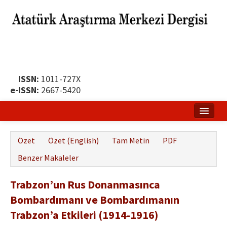
ISSN:
1011-727X
e-ISSN:
2667-5420
Ana Sayfa
Özet
Özet (English)
Tam Metin
PDF
Hakkında
Benzer Makaleler
Yayın Politikası
Trabzon’un Rus Donanmasınca
Dergi Kurulları
Bombardımanı ve Bombardımanın
Yayın İlkeleri
Trabzon’a Etkileri (1914-1916)