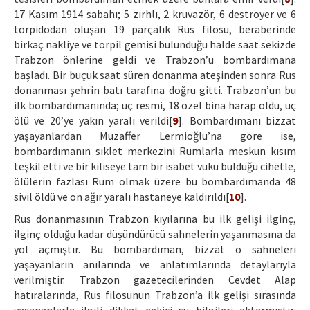
17 Kasım 1914 sabahı; 5 zırhlı, 2 kruvazör, 6 destroyer ve 6
torpidodan oluşan 19 parçalık Rus filosu, beraberinde
birkaç nakliye ve torpil gemisi bulunduğu halde saat sekizde
Trabzon önlerine geldi ve Trabzon’u bombardımana
başladı. Bir buçuk saat süren donanma ateşinden sonra Rus
donanması şehrin batı tarafına doğru gitti. Trabzon’un bu
ilk bombardımanında; üç resmi, 18 özel bina harap oldu, üç
ölü ve 20’ye yakın yaralı verildi[
9
]. Bombardımanı bizzat
yaşayanlardan Muzaffer Lermioğlu’na göre ise,
bombardımanın sıklet merkezini Rumlarla meskun kısım
teşkil etti ve bir kiliseye tam bir isabet vuku bulduğu cihetle,
ölülerin fazlası Rum olmak üzere bu bombardımanda 48
sivil öldü ve on ağır yaralı hastaneye kaldırıldı[
10
].
Rus donanmasının Trabzon kıyılarına bu ilk gelişi ilginç,
ilginç olduğu kadar düşündürücü sahnelerin yaşanmasına da
yol açmıştır. Bu bombardıman, bizzat o sahneleri
yaşayanların anılarında ve anlatımlarında detaylarıyla
verilmiştir. Trabzon gazetecilerinden Cevdet Alap
hatıralarında, Rus filosunun Trabzon’a ilk gelişi sırasında