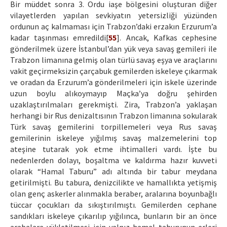
Bir müddet sonra 3. Ordu iaşe bölgesini oluşturan diğer
vilayetlerden yapılan sevkiyatın yetersizliği yüzünden
ordunun aç kalmaması için Trabzon’daki erzakın Erzurum’a
kadar taşınması emredildi[
55
]. Ancak, Kafkas cephesine
gönderilmek üzere İstanbul’dan yük veya savaş gemileri ile
Trabzon limanına gelmiş olan türlü savaş eşya ve araçlarını
vakit geçirmeksizin çarçabuk gemilerden iskeleye çıkarmak
ve oradan da Erzurum’a gönderilmeleri için iskele üzerinde
uzun boylu alıkoymayıp Maçka’ya doğru şehirden
uzaklaştırılmaları gerekmişti. Zira, Trabzon’a yaklaşan
herhangi bir Rus denizaltısının Trabzon limanına sokularak
Türk savaş gemilerini torpillemeleri veya Rus savaş
gemilerinin iskeleye yığılmış savaş malzemelerini top
ateşine tutarak yok etme ihtimalleri vardı. İşte bu
nedenlerden dolayı, boşaltma ve kaldırma hazır kuvveti
olarak “Hamal Taburu” adı altında bir tabur meydana
getirilmişti. Bu tabura, denizcilikte ve hamallıkta yetişmiş
olan genç askerler alınmakla beraber, aralarına boyunbağlı
tüccar çocukları da sıkıştırılmıştı. Gemilerden cephane
sandıkları iskeleye çıkarılıp yığılınca, bunların bir an önce