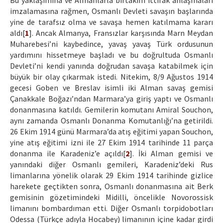
Bu yaklaşımına ve Almanlarla birtakım ittifak anlaşmaları
imzalamasına rağmen, Osmanlı Devleti savaşın başlarında
yine de tarafsız olma ve savaşa hemen katılmama kararı
aldı[
1
]. Ancak Almanya, Fransızlar karşısında Marn Meydan
Muharebesi’ni kaybedince, yavaş yavaş Türk ordusunun
yardımını hissetmeye başladı ve bu doğrultuda Osmanlı
Devleti’ni kendi yanında doğrudan savaşa katabilmek için
büyük bir olay çıkarmak istedi. Nitekim, 8/9 Ağustos 1914
gecesi Goben ve Breslav isimli iki Alman savaş gemisi
Çanakkale Boğazı’ndan Marmara’ya giriş yaptı ve Osmanlı
donanmasına katıldı. Gemilerin komutanı Amiral Souchon,
aynı zamanda Osmanlı Donanma Komutanlığı’na getirildi.
26 Ekim 1914 günü Marmara’da atış eğitimi yapan Souchon,
yine atış eğitimi izni ile 27 Ekim 1914 tarihinde 11 parça
donanma ile Karadeniz’e açıldı[
2
]. İki Alman gemisi ve
yanındaki diğer Osmanlı gemileri, Karadeniz’deki Rus
limanlarına yönelik olarak 29 Ekim 1914 tarihinde gizlice
harekete geçtikten sonra, Osmanlı donanmasına ait Berk
gemisinin gözetimindeki Midilli, öncelikle Novorossisk
limanını bombardıman etti. Diğer Osmanlı torpidobotları
Odessa (Türkçe adıyla Hocabey) limanının içine kadar girdi