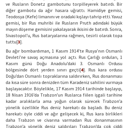
ve Rusların Donetz gambotunu torpilleyerek batırdı. Bir
diğer gambotu da ağır hasara uğrattı. Hamidiye gemisi,
Teodosya (Kefe) limanını ve oradaki kışlayı tahrip etti. Yavuz
gemisi, bir Rus muhribi ile Rusların Pruth adındaki büyük
mayın döşeme gemisini yakalayarak ikisini de batırdı. Sonra,
Sivastopol’u, Rus bataryalarına rağmen, tesirli olarak topa
tuttu[
3
].
Bu ağır bombardıman, 1 Kasım 1914’te Rusya’nın Osmanlı
Devleti’ne savaş açmasına yol açtı. Rus Çarlığı orduları, 1
Kasım günü Doğu Anadolu’daki 3. Osmanlı Ordusu
bölgesinde dört yerden sınırı geçti[
4
]. Rus kara ordusu
Doğu’dan Osmanlı topraklarına saldırırken, Rus donanması
da kısa süre sonra denizden tüm Karadeniz sahilini vurmaya
başlayacaktır. Böylelikle, 17 Kasım 1914 tarihinde başlayıp,
18 Nisan 1916’da Trabzon’un Ruslarca fiilen işgali tarihine
kadar aralıklarla ama yoğun olarak sürecek Trabzon’a
yönelik özellikle Rus deniz harekatı da başladı. Bu deniz
harekatı öyle ciddi ve ağır gelişecek ki, Rus kara birlikleri
daha Trabzon ve civarına varmadan Rus donanmasının
Trabzon’a yönelik deniz saldırıları Trabzon’da çok ciddi