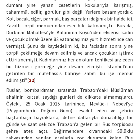
dumanı yine yanan cesetlerin kokularıyla karışmış,
tahammül edilir, görülür gibi değil. Yerlere basamıyorduk.
Kol, bacak, ciğer, parmak, baş parçaları dağınık bir halde idi.
Zavallı torpil memurundan eser bile kalmamıştı... Burada,
Dürbinar Mahallesi’yle Kalanima Köyü’nden ekserisi kadın
ve çocuk olmak üzere 82 vatandaşımız yurt hizmetinde can
vermişti. Şunu da kaydedelim ki, bu faciadan sonra yine
torpil çekilmeğe devam edilmiş ve ancak çocuklar iştirak
ettirilmemişti. Kadınlarımız her an ölüm tehlikesi arz eden
bu hizmeti görmeğe yine devam etmişti. İstanbul’dan
getirilen bir mütehassıs bahriye zabiti bu işe memur
edilmişti”[
22
].
Ruslar, bombardıman sırasında Trabzon’daki Müslüman
ahalinin kutsal saydığı günleri de dikkate almamışlardı.
Öyleki, 25 Ocak 1915 tarihinde, Mevlüd-i Nebevi’ye
(Peygamberin Doğum Günü) tesadüf eden ve şehrin
baştanbaşa bayraklarla, defne dallarıyla donatıldığı bir
günde ve saat sekizde Trabzon’a gelen bir Rus torpidosu
şehre ateş açtı. Değirmendere civarındaki Sülüklü
tabyasından yapılan atışlarla zor durumda kalan Rus