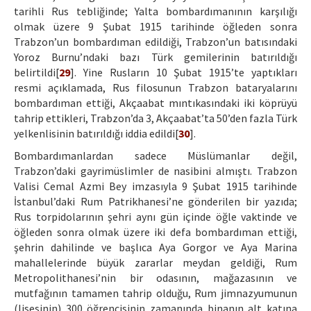
tarihli Rus tebliğinde; Yalta bombardımanının karşılığı
olmak üzere 9 Şubat 1915 tarihinde öğleden sonra
Trabzon’un bombardıman edildiği, Trabzon’un batısındaki
Yoroz Burnu’ndaki bazı Türk gemilerinin batırıldığı
belirtildi[
29
]. Yine Rusların 10 Şubat 1915’te yaptıkları
resmi açıklamada, Rus filosunun Trabzon bataryalarını
bombardıman ettiği, Akçaabat mıntıkasındaki iki köprüyü
tahrip ettikleri, Trabzon’da 3, Akçaabat’ta 50’den fazla Türk
yelkenlisinin batırıldığı iddia edildi[
30
].
Bombardımanlardan sadece Müslümanlar değil,
Trabzon’daki gayrimüslimler de nasibini almıştı. Trabzon
Valisi Cemal Azmi Bey imzasıyla 9 Şubat 1915 tarihinde
İstanbul’daki Rum Patrikhanesi’ne gönderilen bir yazıda;
Rus torpidolarının şehri aynı gün içinde öğle vaktinde ve
öğleden sonra olmak üzere iki defa bombardıman ettiği,
şehrin dahilinde ve başlıca Aya Gorgor ve Aya Marina
mahallelerinde büyük zararlar meydan geldiği, Rum
Metropolithanesi’nin bir odasının, mağazasının ve
mutfağının tamamen tahrip olduğu, Rum jimnazyumunun
(lisesinin) 300 öğrencisinin zamanında binanın alt katına