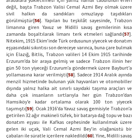
arabalara yükletilmesi için yalnız hamal taburunun erleri
değil, başta Trabzon Valisi Cemal Azmi Bey olmak üzere
sivil halkın da sandıkları omuzlayıp taşıdıkları
görülmüştür[
56
]. Yapılan bu teşkilât sayesinde, Trabzon
limanına giren Yavuz ve Midilli savaş gemilerinin kısa
zamanda boşaltılarak limanı terk etmeleri sağlandı[
57
].
Nitekim, 1915 Ekim’inde Türk ordusunun yiyecek ve donatım
eşyasındaki sıkıntısı son dereceye varınca, buna çare bulmak
için Elazığ, Bitlis, Trabzon valileri 14 Ekim 1915 tarihinde
Erzurum’da bir araya gelmiş ve sadece Trabzon ilinin her
gün 50 ton yiyeceği Erzurum’a göndermek üzere Bayburt’a
yollamasına karar verilmişti[
58
]. Sadece 1914 Aralık ayında
menzil hizmetinde bulunan yük hayvanları ve otomobiller
dışında yalnız halka ait sınırlı sayıdaki taşıma araçları ve
daha çok insanların sırtlarıyla her gün Trabzon’dan
Hamsiköy’e kadar ortalama olarak 100 ton yiyecek
taşımıştı[
59
]. Ocak 1916’da Yavuz savaş gemisiyle Trabzon’a
getirilen 32 ağır makineli tüfek, bir batarya dağ topu ve bazı
donatım eşyası ile Kafkas cephesinde kullanılmak üzere
gelen iki uçak, Vali Cemal Azmi Bey’in olağanüstü bir
çabaları ile süratle içerilere nakledildi[
60
]. Yine, Midilli savaş