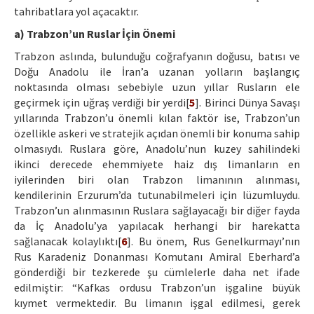
tahribatlara yol açacaktır.
a) Trabzon’un Ruslar İçin Önemi
Trabzon aslında, bulunduğu coğrafyanın doğusu, batısı ve
Doğu Anadolu ile İran’a uzanan yolların başlangıç
noktasında olması sebebiyle uzun yıllar Rusların ele
geçirmek için uğraş verdiği bir yerdi[
5
]. Birinci Dünya Savaşı
yıllarında Trabzon’u önemli kılan faktör ise, Trabzon’un
özellikle askeri ve stratejik açıdan önemli bir konuma sahip
olmasıydı. Ruslara göre, Anadolu’nun kuzey sahilindeki
ikinci derecede ehemmiyete haiz dış limanların en
iyilerinden biri olan Trabzon limanının alınması,
kendilerinin Erzurum’da tutunabilmeleri için lüzumluydu.
Trabzon’un alınmasının Ruslara sağlayacağı bir diğer fayda
da İç Anadolu’ya yapılacak herhangi bir harekatta
sağlanacak kolaylıktı[
6
]. Bu önem, Rus Genelkurmayı’nın
Rus Karadeniz Donanması Komutanı Amiral Eberhard’a
gönderdiği bir tezkerede şu cümlelerle daha net ifade
edilmiştir: “Kafkas ordusu Trabzon’un işgaline büyük
kıymet vermektedir. Bu limanın işgal edilmesi, gerek