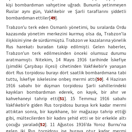
kişi bombardıman vahşetine uğradı. Bununla yetinmeyen
Ruslar aynı gün, Vakfıkebir ve Şarli taraflarını şiddetli
bombardıman ettiler[
49
].
Trabzon’u terk eden Osmanlı yönetimi, bu sıralarda Ordu
kazasında yönetim merkezini kurmuş olsa da, Trabzon’la
ilişkisini yine de sürdürmüştü. Trabzon ve kazalarına yönelik
Rus harekatı buradan takip edilmişti. Gelen haberler,
Trabzon’un terk edilmesinden önceki olumsuz durumu
aratmamıştı. Nitekim, 14 Mayıs 1916 tarihinde İskefiye
(şimdiki Çarşıbaşı ilçesi) cihetinden Vakfıkebir’e yanaşan
dört Rus torpidosu burayı dört saatlik bombardımana tabi
tuttu, İskefiye iskelesine onbeş mermi attı[
50
]. 4 Haziran
1916 sabahı bir düşman torpidosu Şarli sahillerindeki
kayıkları bombardıman ederek, on kayık, bir ahır ve
kahvehaneyi tahrip etti[
51
]. 15 Temmuz 1916 sabahı
Vakfıkebir’e giden Rus torpidosu buraya kırk kadar mermi
attıktan sonra, bir kayıkhane, bir mağazayı tahrip ettiği
gibi, mültecilerden bir kadını şehid etti ve bir erkekle altı
çocuğu yaraladı[
52
]. 11 Ağustos 1916’da Yoroz Burnu’na
gelen iki Rus torpidosu ise buraya otuz kadar mermi