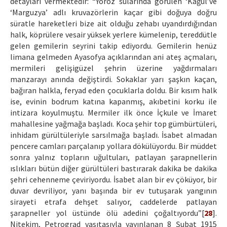
detayları vermektedir: “Yoroz sularında görülen ‘Kağul’ve
‘Marguzya’ adlı kruvazörlerin kaçar gibi doğuya doğru
süratle hareketleri bize ait olduğu zehabı uyandırdığından
halk, köprülere vesair yüksek yerlere kümelenip, tereddütle
gelen gemilerin seyrini takip ediyordu. Gemilerin henüz
limana gelmeden Ayasofya açıklarından ani ateş açmaları,
mermileri gelişigüzel şehrin üzerine yağdırmaları
manzarayı anında değiştirdi. Sokaklar yarı şaşkın kaçan,
bağıran halkla, feryad eden çocuklarla doldu. Bir kısım halk
ise, evinin bodrum katına kapanmış, akıbetini korku ile
intizara koyulmuştu. Mermiler ilk önce İçkule ve İmaret
mahallesine yağmağa başladı. Koca şehir top gümbürtüleri,
inhidam gürültüleriyle sarsılmağa başladı. İsabet almadan
pencere camları parçalanıp yollara dökülüyordu. Bir müddet
sonra yalnız topların uğultuları, patlayan şarapnellerin
ıslıkları bütün diğer gürültüleri bastırarak dakika be dakika
şehri cehenneme çeviriyordu. İsabet alan bir ev çöküyor, bir
duvar devriliyor, yanı başında bir ev tutuşarak yangının
sirayeti etrafa dehşet salıyor, caddelerde patlayan
şarapneller yol üstünde ölü adedini çoğaltıyordu”[
28
].
Nitekim, Petrograd vasıtasıyla yayınlanan 8 Şubat 1915