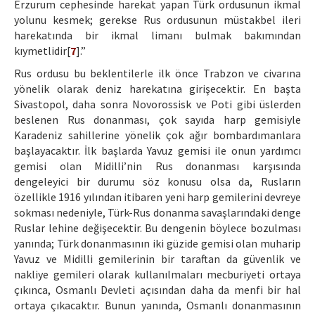
Erzurum cephesinde harekat yapan Türk ordusunun ikmal
yolunu kesmek; gerekse Rus ordusunun müstakbel ileri
harekatında bir ikmal limanı bulmak bakımından
kıymetlidir[
7
].”
Rus ordusu bu beklentilerle ilk önce Trabzon ve civarına
yönelik olarak deniz harekatına girişecektir. En başta
Sivastopol, daha sonra Novorossisk ve Poti gibi üslerden
beslenen Rus donanması, çok sayıda harp gemisiyle
Karadeniz sahillerine yönelik çok ağır bombardımanlara
başlayacaktır. İlk başlarda Yavuz gemisi ile onun yardımcı
gemisi olan Midilli’nin Rus donanması karşısında
dengeleyici bir durumu söz konusu olsa da, Rusların
özellikle 1916 yılından itibaren yeni harp gemilerini devreye
sokması nedeniyle, Türk-Rus donanma savaşlarındaki denge
Ruslar lehine değişecektir. Bu dengenin böylece bozulması
yanında; Türk donanmasının iki güzide gemisi olan muharip
Yavuz ve Midilli gemilerinin bir taraftan da güvenlik ve
nakliye gemileri olarak kullanılmaları mecburiyeti ortaya
çıkınca, Osmanlı Devleti açısından daha da menfi bir hal
ortaya çıkacaktır. Bunun yanında, Osmanlı donanmasının