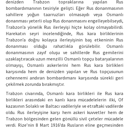
denizden Trabzon topraklarına yapılan Rus
bombardımanının tesiriyle gelişti. Eğer Rus donanmasının
sahillere yoğun taarruzları olmasaydı veya Osmanlı
donanması yeterli olup Rus donanmasını engelleyebilseydi,
Trabzon’a yönelik Rus ilerleyişi hiçte kolay olmayabilirdi.
Harekatın seyri incelendiğinde, Rus kara birliklerinin
Trabzon’a doğru kolayca ilerleyişinin baş etkeninin Rus
donanması olduğu rahatlıkla görülebilir. Osmanlı
donanmasının zayıf oluşu ve sahillerde Rus gemilerini
uzaklaştıracak uzun menzilli Osmanlı topçu bataryalarının
olmayışı, Osmanlı askerlerini hem Rus kara birlikleri
karşısında hem de denizden yapılan ve Rus topçusunun
cehennemi andıran bombardımanı karşısında sürekli geri
çekilmek zorunda bırakmıştır.
Trabzon civarında, Osmanlı kara birlikleri ile Rus kara
birlikleri arasındaki en kanlı kara mücadelelerin ilki, Of
kazasının Solaklı ve Baltacı vadileriyle ve etraftaki vadilerde
oldu. Rus ilerleyişine karşı hem askeri kuvvetler hem de
Trabzon bölgesinden gelen gönüllü sivil çeteler mücadele
verdi. Rize’nin 8 Mart 1916’da Rusların eline geçmesinden