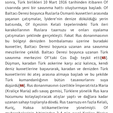
sonra, Türk birlikleri 10 Mart 1916 tarihinden itibaren Of
civarında yeni bir savunma hattı oluşturmaya başladı. Of
Baltacı Deresi boyunca Ruslarla Osmanlı kuvvetleri arasında
yaşanan çatışmalar, İyidere’nin denize döküldüğü yerin
batısında, Of ilçesinin Kelali tepelerindeki Türk ileri
karakollarının Ruslara taarruzu ve onları oyalama
çatışmaları şeklinde gerçekleşti. Fakat Rus donanmasının
bu bölgeyi denizden bombalaması üzerine buradaki
kuvvetler, Baltacı Deresi boyunca uzanan ana savunma
mevzilerine çekildi. Baltacı Deresi boyunca uzanan Türk
savunma merkezini Of’taki Cos Dağı teşkil etti[
65
].
Düşman, karadan Türk askerine karşı aciz kalınca, kendi
deniz kuvvetlerine başvurarak, karadan ve denizden Türk
kuvvetlerini iki ateş arasına almaya başladı ve bu şekilde
Türk kumandanlığının bütün tasavvurlarını suya
düşürdü[
66
]. Rus donanmasının özellikle İmperatrista Maria
(Kraliçe Maria) adlı savaş gemisi, Türklere yönelik Rus kara
hücumunu kolaylaştıracak atışlar yaptı ve dağlara kadar
uzanan sahayı toplarıyla dövdü. Rus taarruzu en fazla Kelali,
Kuriç, Haksa istikametlerine yönelmişti. Of