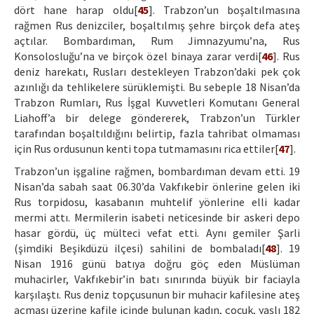
dört hane harap oldu[
45
]. Trabzon’un boşaltılmasına
rağmen Rus denizciler, boşaltılmış şehre birçok defa ateş
açtılar. Bombardıman, Rum Jimnazyumu’na, Rus
Konsolosluğu’na ve birçok özel binaya zarar verdi[
46
]. Rus
deniz harekatı, Rusları destekleyen Trabzon’daki pek çok
azınlığı da tehlikelere sürüklemişti. Bu sebeple 18 Nisan’da
Trabzon Rumları, Rus İşgal Kuvvetleri Komutanı General
Liahoff’a bir delege göndererek, Trabzon’un Türkler
tarafından boşaltıldığını belirtip, fazla tahribat olmaması
için Rus ordusunun kenti topa tutmamasını rica ettiler[
47
].
Trabzon’un işgaline rağmen, bombardıman devam etti. 19
Nisan’da sabah saat 06.30’da Vakfıkebir önlerine gelen iki
Rus torpidosu, kasabanın muhtelif yönlerine elli kadar
mermi attı. Mermilerin isabeti neticesinde bir askeri depo
hasar gördü, üç mülteci vefat etti. Aynı gemiler Şarli
(şimdiki Beşikdüzü ilçesi) sahilini de bombaladı[
48
]. 19
Nisan 1916 günü batıya doğru göç eden Müslüman
muhacirler, Vakfıkebir’in batı sınırında büyük bir faciayla
karşılaştı. Rus deniz topçusunun bir muhacir kafilesine ateş
açması üzerine kafile içinde bulunan kadın, çocuk, yaşlı 182