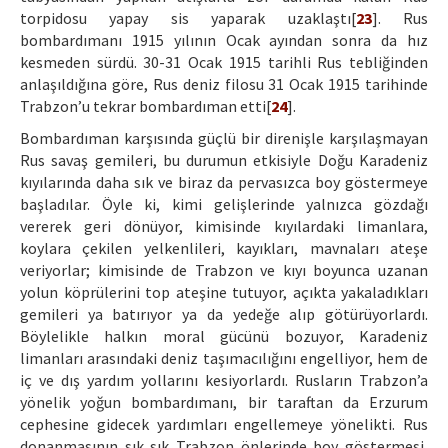
torpidosu yapay sis yaparak uzaklaştı[
23
]. Rus
bombardımanı 1915 yılının Ocak ayından sonra da hız
kesmeden sürdü. 30-31 Ocak 1915 tarihli Rus tebliğinden
anlaşıldığına göre, Rus deniz filosu 31 Ocak 1915 tarihinde
Trabzon’u tekrar bombardıman etti[
24
].
Bombardıman karşısında güçlü bir direnişle karşılaşmayan
Rus savaş gemileri, bu durumun etkisiyle Doğu Karadeniz
kıyılarında daha sık ve biraz da pervasızca boy göstermeye
başladılar. Öyle ki, kimi gelişlerinde yalnızca gözdağı
vererek geri dönüyor, kimisinde kıyılardaki limanlara,
koylara çekilen yelkenlileri, kayıkları, mavnaları ateşe
veriyorlar; kimisinde de Trabzon ve kıyı boyunca uzanan
yolun köprülerini top ateşine tutuyor, açıkta yakaladıkları
gemileri ya batırıyor ya da yedeğe alıp götürüyorlardı.
Böylelikle halkın moral gücünü bozuyor, Karadeniz
limanları arasındaki deniz taşımacılığını engelliyor, hem de
iç ve dış yardım yollarını kesiyorlardı. Rusların Trabzon’a
yönelik yoğun bombardımanı, bir taraftan da Erzurum
cephesine gidecek yardımları engellemeye yönelikti. Rus
donanmasının sık sık Trabzon önlerinde boy göstermesi,