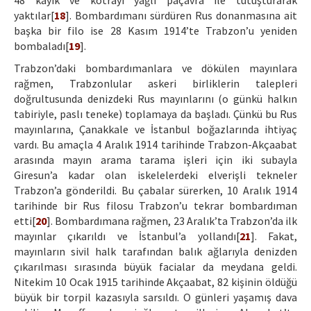
48 kayık ve kotrayı yağlı paçavra ile tutuşturarak
yaktılar[
18
]. Bombardımanı sürdüren Rus donanmasına ait
başka bir filo ise 28 Kasım 1914’te Trabzon’u yeniden
bombaladı[
19
].
Trabzon’daki bombardımanlara ve dökülen mayınlara
rağmen, Trabzonlular askeri birliklerin talepleri
doğrultusunda denizdeki Rus mayınlarını (o günkü halkın
tabiriyle, paslı teneke) toplamaya da başladı. Çünkü bu Rus
mayınlarına, Çanakkale ve İstanbul boğazlarında ihtiyaç
vardı. Bu amaçla 4 Aralık 1914 tarihinde Trabzon-Akçaabat
arasında mayın arama tarama işleri için iki subayla
Giresun’a kadar olan iskelelerdeki elverişli tekneler
Trabzon’a gönderildi. Bu çabalar sürerken, 10 Aralık 1914
tarihinde bir Rus filosu Trabzon’u tekrar bombardıman
etti[
20
]. Bombardımana rağmen, 23 Aralık’ta Trabzon’da ilk
mayınlar çıkarıldı ve İstanbul’a yollandı[
21
]. Fakat,
mayınların sivil halk tarafından balık ağlarıyla denizden
çıkarılması sırasında büyük facialar da meydana geldi.
Nitekim 10 Ocak 1915 tarihinde Akçaabat, 82 kişinin öldüğü
büyük bir torpil kazasıyla sarsıldı. O günleri yaşamış dava