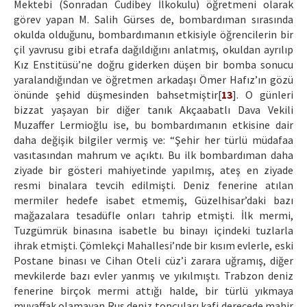
Mektebi (Sonradan Cudibey İlkokulu) öğretmeni olarak
görev yapan M. Salih Gürses de, bombardıman sırasında
okulda olduğunu, bombardımanın etkisiyle öğrencilerin bir
çil yavrusu gibi etrafa dağıldığını anlatmış, okuldan ayrılıp
Kız Enstitüsü’ne doğru giderken düşen bir bomba sonucu
yaralandığından ve öğretmen arkadaşı Ömer Hafız’ın gözü
önünde şehid düşmesinden bahsetmiştir[
13
]. O günleri
bizzat yaşayan bir diğer tanık Akçaabatlı Dava Vekili
Muzaffer Lermioğlu ise, bu bombardımanın etkisine dair
daha değişik bilgiler vermiş ve: “Şehir her türlü müdafaa
vasıtasından mahrum ve açıktı. Bu ilk bombardıman daha
ziyade bir gösteri mahiyetinde yapılmış, ateş en ziyade
resmi binalara tevcih edilmişti. Deniz fenerine atılan
mermiler hedefe isabet etmemiş, Güzelhisar’daki bazı
mağazalara tesadüfle onları tahrip etmişti. İlk mermi,
Tuzgümrük binasına isabetle bu binayı içindeki tuzlarla
ihrak etmişti. Çömlekçi Mahallesi’nde bir kısım evlerle, eski
Postane binası ve Cihan Oteli cüz’i zarara uğramış, diğer
mevkilerde bazı evler yanmış ve yıkılmıştı. Trabzon deniz
fenerine birçok mermi attığı halde, bir türlü yıkmaya
muvaffak olamayan Rus deniz topçuları kafi derecede mahir