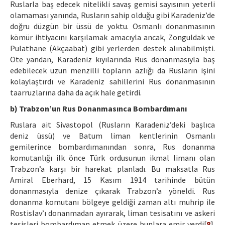
Ruslarla baş edecek nitelikli savaş gemisi sayısının yeterli
olamaması yanında, Rusların sahip olduğu gibi Karadeniz’de
doğru düzgün bir üssü de yoktu. Osmanlı donanmasının
kömür ihtiyacını karşılamak amacıyla ancak, Zonguldak ve
Pulathane (Akçaabat) gibi yerlerden destek alınabilmişti.
Öte yandan, Karadeniz kıyılarında Rus donanmasıyla baş
edebilecek uzun menzilli topların azlığı da Rusların işini
kolaylaştırdı ve Karadeniz sahillerini Rus donanmasının
taarruzlarına daha da açık hale getirdi.
b) Trabzon’un Rus Donanmasınca Bombardımanı
Ruslara ait Sivastopol (Rusların Karadeniz’deki başlıca
deniz üssü) ve Batum liman kentlerinin Osmanlı
gemilerince bombardımanından sonra, Rus donanma
komutanlığı ilk önce Türk ordusunun ikmal limanı olan
Trabzon’a karşı bir harekat planladı. Bu maksatla Rus
Amiral Eberhard, 15 Kasım 1914 tarihinde bütün
donanmasıyla denize çıkarak Trabzon’a yöneldi. Rus
donanma komutanı bölgeye geldiği zaman altı muhrip ile
Rostislav’ı donanmadan ayırarak, liman tesisatını ve askeri
tesisleri bombardıman etmek üzere bunlara emir verdi[
8
].