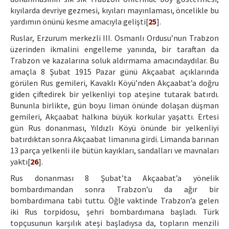
kıyılarda devriye gezmesi, kıyıları mayınlaması, öncelikle bu
yardımın önünü kesme amacıyla gelişti[
25
].
Ruslar, Erzurum merkezli III. Osmanlı Ordusu’nun Trabzon
üzerinden ikmalini engelleme yanında, bir taraftan da
Trabzon ve kazalarına soluk aldırmama amacındaydılar. Bu
amaçla 8 Şubat 1915 Pazar günü Akçaabat açıklarında
görülen Rus gemileri, Kavaklı Köyü’nden Akçaabat’a doğru
giden çiftedirek bir yelkenliyi top ateşine tutarak batırdı.
Bununla birlikte, gün boyu liman önünde dolaşan düşman
gemileri, Akçaabat halkına büyük korkular yaşattı. Ertesi
gün Rus donanması, Yıldızlı Köyü önünde bir yelkenliyi
batırdıktan sonra Akçaabat limanına girdi. Limanda barınan
13 parça yelkenli ile bütün kayıkları, sandalları ve mavnaları
yaktı[
26
].
Rus donanması 8 Şubat’ta Akçaabat’a yönelik
bombardımandan sonra Trabzon’u da ağır bir
bombardımana tabi tuttu. Öğle vaktinde Trabzon’a gelen
iki Rus torpidosu, şehri bombardımana başladı. Türk
topçusunun karşılık ateşi başladıysa da, topların menzili