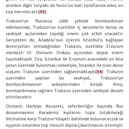
atarken diğer torpido da Yoroz’un batı taraflarına sekiz on
top mermisi attı[
53
].
Trabzon’un Ruslarca ciddi şekilde bombardıman
edilmesinde, Trabzon’un özellikle iç kesimlerle ikmal ve
sevkiyat açılarından taşıdığı önem çok etkili olacaktır.
Gerçekten de, Anadolu’nun içlerini İstanbul’a bağlayan
demiryolları olmadığından Trabzon, özellikle Erzurum
merkezli III. Osmanlı Ordusu açısından büyük önem
taşımaktaydı. Zira, İstanbul ile Erzurum arasındaki en kısa
yolun üzerinde bulunması sebebiyle, İstanbul ile olan deniz
ulaşımı Trabzon üzerinden sağlanmaktaydı[
54
]. Trabzon
üzerinden yapılan bu sevkıyat, Trabzon’un
bombardımanının sebeplerinden biriydi. Ama,
bombardımana rağmen Trabzon üzerinden sevkiyat devam
ettirilecektir.
Osmanlı Harbiye Nezareti, seferberliğin başında Rus
donanmasının Karadeniz kıyılarını topa tutabileceği
ihtimaline karşı Trabzon Vilayeti dahilinde bulunan erzak ve
eşyanın öncelikle top menzili dışına çıkarılmasını istemişti.