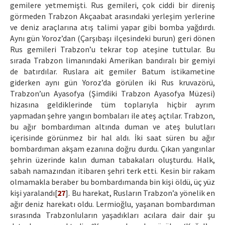
gemilere yetmemişti. Rus gemileri, çok ciddi bir direniş
görmeden Trabzon Akçaabat arasındaki yerleşim yerlerine
ve deniz araçlarına atış talimi yapar gibi bomba yağdırdı.
Aynı gün Yoroz’dan (Çarşıbaşı ilçesindeki burun) geri dönen
Rus gemileri Trabzon’u tekrar top ateşine tuttular. Bu
sırada Trabzon limanındaki Amerikan bandıralı bir gemiyi
de batırdılar. Ruslara ait gemiler Batum istikametine
giderken aynı gün Yoroz’da görülen iki Rus kruvazörü,
Trabzon’un Ayasofya (Şimdiki Trabzon Ayasofya Müzesi)
hizasına geldiklerinde tüm toplarıyla hiçbir ayrım
yapmadan şehre yangın bombaları ile ateş açtılar. Trabzon,
bu ağır bombardıman altında duman ve ateş bulutları
içerisinde görünmez bir hal aldı. İki saat süren bu ağır
bombardıman akşam ezanına doğru durdu. Çıkan yangınlar
şehrin üzerinde kalın duman tabakaları oluşturdu. Halk,
sabah namazından itibaren şehri terk etti. Kesin bir rakam
olmamakla beraber bu bombardımanda bin kişi öldü, üç yüz
kişi yaralandı[
27
]. Bu harekat, Rusların Trabzon’a yönelik en
ağır deniz harekatı oldu. Lermioğlu, yaşanan bombardıman
sırasında Trabzonluların yaşadıkları acılara dair dair şu