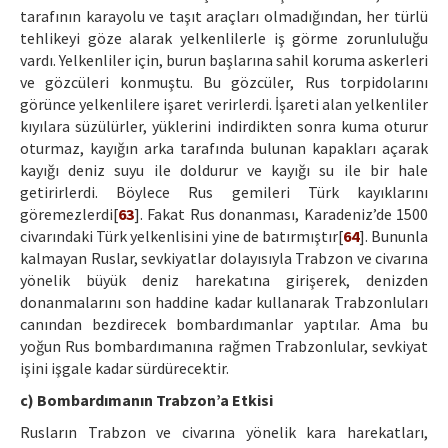
tarafının karayolu ve taşıt araçları olmadığından, her türlü
tehlikeyi göze alarak yelkenlilerle iş görme zorunluluğu
vardı. Yelkenliler için, burun başlarına sahil koruma askerleri
ve gözcüleri konmuştu. Bu gözcüler, Rus torpidolarını
görünce yelkenlilere işaret verirlerdi. İşareti alan yelkenliler
kıyılara süzülürler, yüklerini indirdikten sonra kuma oturur
oturmaz, kayığın arka tarafında bulunan kapakları açarak
kayığı deniz suyu ile doldurur ve kayığı su ile bir hale
getirirlerdi. Böylece Rus gemileri Türk kayıklarını
göremezlerdi[
63
]. Fakat Rus donanması, Karadeniz’de 1500
civarındaki Türk yelkenlisini yine de batırmıştır[
64
]. Bununla
kalmayan Ruslar, sevkiyatlar dolayısıyla Trabzon ve civarına
yönelik büyük deniz harekatına girişerek, denizden
donanmalarını son haddine kadar kullanarak Trabzonluları
canından bezdirecek bombardımanlar yaptılar. Ama bu
yoğun Rus bombardımanına rağmen Trabzonlular, sevkiyat
işini işgale kadar sürdürecektir.
c) Bombardımanın Trabzon’a Etkisi
Rusların Trabzon ve civarına yönelik kara harekatları,