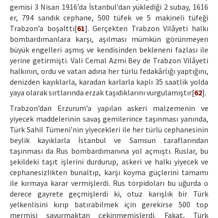
gemisi 3 Nisan 1916’da İstanbul’dan yüklediği 2 subay, 1616
er, 794 sandık cephane, 500 tüfek ve 5 makineli tüfeği
Trabzon’a boşalttı[
61
]. Gerçekten Trabzon Vilâyeti halkı
bombardımanlara karşı, aşılması mümkün görünmeyen
büyük engelleri aşmış ve kendisinden bekleneni fazlası ile
yerine getirmişti. Vali Cemal Azmi Bey de Trabzon Vilâyeti
halkının, ordu ve vatan adına her türlü fedakârlığı yaptığını,
denizden kayıklarla, karadan karlarla kaplı 35 saatlik yolda
yaya olarak sırtlarında erzak taşıdıklarını vurgulamıştır[
62
].
Trabzon’dan Erzurum’a yapılan askeri malzemenin ve
yiyecek maddelerinin savaş gemilerince taşınması yanında,
Türk Sahil Tümeni’nin yiyecekleri ile her türlü cephanesinin
beylik kayıklarla İstanbul ve Samsun taraflarından
taşınması da Rus bombardımanına yol açmıştı. Ruslar, bu
şekildeki taşıt işlerini durdurup, askeri ve halkı yiyecek ve
cephanesizlikten bunaltıp, karşı koyma güçlerini tamamı
ile kırmaya karar vermişlerdi. Rus torpidoları bu uğurda o
derece gayrete geçmişlerdi ki, otuz karışlık bir Türk
yelkenlisini kırıp batırabilmek için gerekirse 500 top
mermisi savurmaktan çekinmemişlerdi. Fakat, Türk