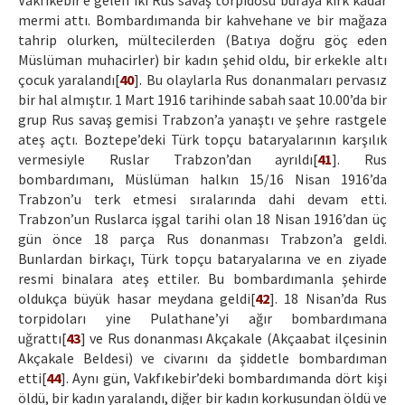
Vakfıkebir’e gelen iki Rus savaş torpidosu buraya kırk kadar
mermi attı. Bombardımanda bir kahvehane ve bir mağaza
tahrip olurken, mültecilerden (Batıya doğru göç eden
Müslüman muhacirler) bir kadın şehid oldu, bir erkekle altı
çocuk yaralandı[
40
]. Bu olaylarla Rus donanmaları pervasız
bir hal almıştır. 1 Mart 1916 tarihinde sabah saat 10.00’da bir
grup Rus savaş gemisi Trabzon’a yanaştı ve şehre rastgele
ateş açtı. Boztepe’deki Türk topçu bataryalarının karşılık
vermesiyle Ruslar Trabzon’dan ayrıldı[
41
]. Rus
bombardımanı, Müslüman halkın 15/16 Nisan 1916’da
Trabzon’u terk etmesi sıralarında dahi devam etti.
Trabzon’un Ruslarca işgal tarihi olan 18 Nisan 1916’dan üç
gün önce 18 parça Rus donanması Trabzon’a geldi.
Bunlardan birkaçı, Türk topçu bataryalarına ve en ziyade
resmi binalara ateş ettiler. Bu bombardımanla şehirde
oldukça büyük hasar meydana geldi[
42
]. 18 Nisan’da Rus
torpidoları yine Pulathane’yi ağır bombardımana
uğrattı[
43
] ve Rus donanması Akçakale (Akçaabat ilçesinin
Akçakale Beldesi) ve civarını da şiddetle bombardıman
etti[
44
]. Aynı gün, Vakfıkebir’deki bombardımanda dört kişi
öldü, bir kadın yaralandı, diğer bir kadın korkusundan öldü ve