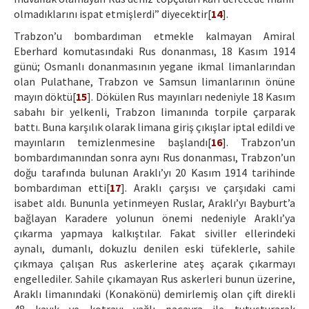
olmadıklarını ispat etmişlerdi” diyecektir[
14
].
Trabzon’u bombardıman etmekle kalmayan Amiral
Eberhard komutasındaki Rus donanması, 18 Kasım 1914
günü; Osmanlı donanmasının yegane ikmal limanlarından
olan Pulathane, Trabzon ve Samsun limanlarının önüne
mayın döktü[
15
]. Dökülen Rus mayınları nedeniyle 18 Kasım
sabahı bir yelkenli, Trabzon limanında torpile çarparak
battı. Buna karşılık olarak limana giriş çıkışlar iptal edildi ve
mayınların temizlenmesine başlandı[
16
]. Trabzon’un
bombardımanından sonra aynı Rus donanması, Trabzon’un
doğu tarafında bulunan Araklı’yı 20 Kasım 1914 tarihinde
bombardıman etti[
17
]. Araklı çarşısı ve çarşıdaki cami
isabet aldı. Bununla yetinmeyen Ruslar, Araklı’yı Bayburt’a
bağlayan Karadere yolunun önemi nedeniyle Araklı’ya
çıkarma yapmaya kalkıştılar. Fakat siviller ellerindeki
aynalı, dumanlı, dokuzlu denilen eski tüfeklerle, sahile
çıkmaya çalışan Rus askerlerine ateş açarak çıkarmayı
engellediler. Sahile çıkamayan Rus askerleri bunun üzerine,
Araklı limanındaki (Konakönü) demirlemiş olan çift direkli