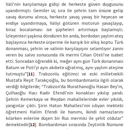
Vali’nin karşılamaya gidişi de herkeste güven duygusunu
uyandırmıştı. Gemiler üç sıra ile şehrin tam önüne gelip
savaş durumu alınca, herkeste yavaş yavaş bir heyecan ve
endişe uyandırmaya, Valiyi götüren motorun yavaşlayıp,
biraz bocalaması ise şüpheleri artırmaya başlamıştı.
İzleyenleri şaşkına döndüren bir anda, bordodan yaylım ateş
başlayınca herkeste ürperme ile karışık bir alkış koptu. Türk
donanması, şehrin ve valinin karşılayışını selamlıyor zannı
veren bu salvo sonucunda ilk mermi Cihan Oteli’ne isabet
etti. Sonradan öğrendik ki, meğer aynı gün Türk donanması
Batum ve Poti’yi aynı akıbete uğratmış, aynı yaylım ateşine
tutmuştu”[
11
]. Trabzonlu eğitimci ve eski milletvekili
Mustafa Reşit Tarakçıoğlu, bu bombardımanla ilgili olarak
verdiği bilgilerde; “Trabzon’da Murathanoğlu Hasan Bey’in,
Çulhaoğlu Hacı Kadir Efendi’nin konakları yıkılıp yandı.
Şehrin Kemerkaya ve Meydan mahallelerinde evler yıkıldı,
yangınlar çıktı. Şirin Hatun Mahallesi’nin sıbyan mektebi
öğretmeni Halim Efendi ile hanımı, ikindi namazlarını
kılarken evlerine düşen bir Rus mermisi ile şehit oldular”
demektedir[
12
]. Bombardıman sırasında Zeytinlik Nümune