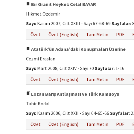
Bir Granit Heykel: Celal BAYAR
Hikmet Özdemir
Sayı:
Kasım 2007, Cilt XXIII - Sayı 67-68-69
Sayfalar:
8
Özet
Özet (English)
Tam Metin
PDF
Atatürk’ün Adana’daki Konuşmaları Üzerine
Cezmi Eraslan
Sayı:
Mart 2008, Cilt XXIV - Sayı 70
Sayfalar:
1-16
Özet
Özet (English)
Tam Metin
PDF
Lozan Barış Antlaşması ve Türk Kamuoyu
Tahir Kodal
Sayı:
Kasım 2006, Cilt XXII - Sayı 64-65-66
Sayfalar:
2
Özet
Özet (English)
Tam Metin
PDF