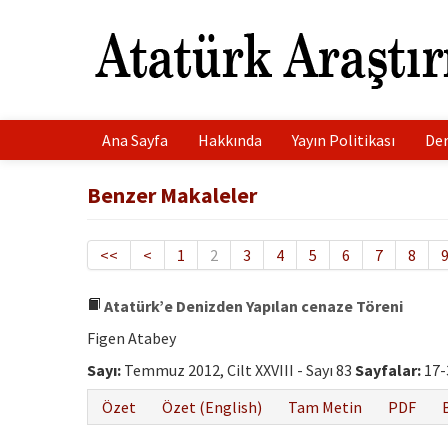
Ana Sayfa
Hakkında
Yayın Politikası
Der
Benzer Makaleler
<<
<
1
2
3
4
5
6
7
8
Atatürk’e Denizden Yapılan cenaze Töreni
Figen Atabey
Sayı:
Temmuz 2012, Cilt XXVIII - Sayı 83
Sayfalar:
17-
Özet
Özet (English)
Tam Metin
PDF