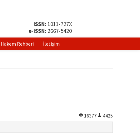
ISSN:
1011-727X
e-ISSN:
2667-5420
Hakem Rehberi
İletişim
16377
4425