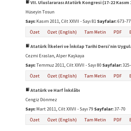
VII. Uluslararası Atatürk Kongresi (17-22 Kası
Hüseyin Tosun
Sayı:
Kasım 2011, Cilt XXVII - Sayı 81
Sayfalar:
673-77
Özet
Özet (English)
Tam Metin
PDF
Atatürk İlkeleri ve İnkılap Tarihi Dersi’nin Uyg
Cezmi Eraslan, Alper Kaşkaya
Sayı:
Temmuz 2011, Cilt XXVII - Sayı 80
Sayfalar:
325
Özet
Özet (English)
Tam Metin
PDF
Atatürk ve Harf İnkılâbı
Cengiz Dönmez
Sayı:
Mart 2011, Cilt XXVII - Sayı 79
Sayfalar:
37-70
Özet
Özet (English)
Tam Metin
PDF