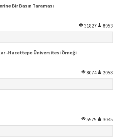
erine Bir Basın Taraması
31827
8953
lar -Hacettepe Üniversitesi Örneği
8074
2058
5575
3045