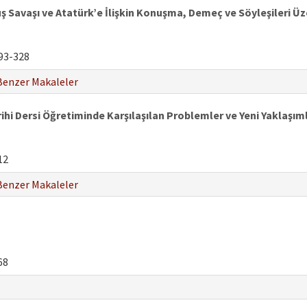
ş Savaşı ve Atatürk’e İlişkin Konuşma, Demeç ve Söyleşileri Üz
93-328
Benzer Makaleler
ihi Dersi Öğretiminde Karşılaşılan Problemler ve Yeni Yaklaşım
12
Benzer Makaleler
68