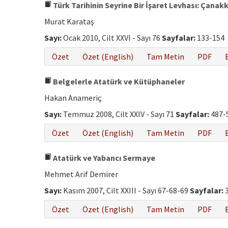
Türk Tarihinin Seyrine Bir İşaret Levhası: Çanak
Murat Karataş
Sayı:
Ocak 2010, Cilt XXVI - Sayı 76
Sayfalar:
133-154
Özet
Özet (English)
Tam Metin
PDF
Belgelerle Atatürk ve Kütüphaneler
Hakan Anameriç
Sayı:
Temmuz 2008, Cilt XXIV - Sayı 71
Sayfalar:
487-
Özet
Özet (English)
Tam Metin
PDF
Atatürk ve Yabancı Sermaye
Mehmet Arif Demirer
Sayı:
Kasım 2007, Cilt XXIII - Sayı 67-68-69
Sayfalar:
3
Özet
Özet (English)
Tam Metin
PDF