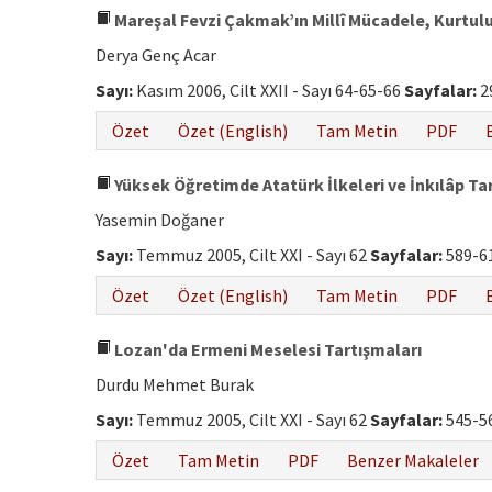
Mareşal Fevzi Çakmak’ın Millî Mücadele, Kurtulu
Derya Genç Acar
Sayı:
Kasım 2006, Cilt XXII - Sayı 64-65-66
Sayfalar:
2
Özet
Özet (English)
Tam Metin
PDF
Yüksek Öğretimde Atatürk İlkeleri ve İnkılâp Tar
Yasemin Doğaner
Sayı:
Temmuz 2005, Cilt XXI - Sayı 62
Sayfalar:
589-6
Özet
Özet (English)
Tam Metin
PDF
Lozan'da Ermeni Meselesi Tartışmaları
Durdu Mehmet Burak
Sayı:
Temmuz 2005, Cilt XXI - Sayı 62
Sayfalar:
545-5
Özet
Tam Metin
PDF
Benzer Makaleler