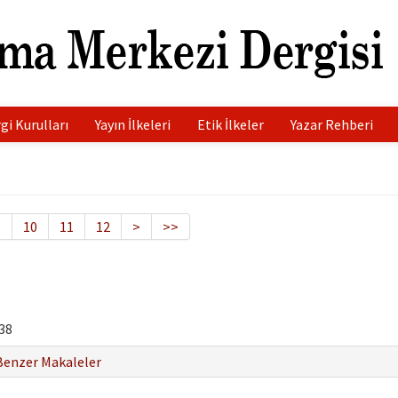
gi Kurulları
Yayın İlkeleri
Etik İlkeler
Yazar Rehberi
9
10
11
12
>
>>
38
Benzer Makaleler