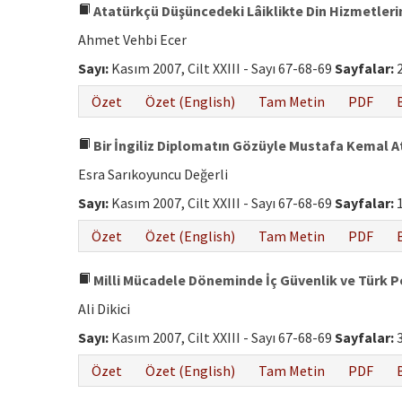
Atatürkçü Düşüncedeki Lâiklikte Din Hizmetlerin
Ahmet Vehbi Ecer
Sayı:
Kasım 2007, Cilt XXIII - Sayı 67-68-69
Sayfalar:
2
Özet
Özet (English)
Tam Metin
PDF
Bir İngiliz Diplomatın Gözüyle Mustafa Kemal A
Esra Sarıkoyuncu Değerli
Sayı:
Kasım 2007, Cilt XXIII - Sayı 67-68-69
Sayfalar:
1
Özet
Özet (English)
Tam Metin
PDF
Milli Mücadele Döneminde İç Güvenlik ve Türk Po
Ali Dikici
Sayı:
Kasım 2007, Cilt XXIII - Sayı 67-68-69
Sayfalar:
3
Özet
Özet (English)
Tam Metin
PDF