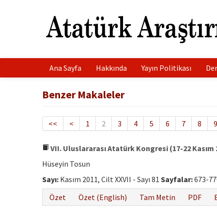
Ana Sayfa
Hakkında
Yayın Politikası
Der
Benzer Makaleler
<<
<
1
2
3
4
5
6
7
8
VII. Uluslararası Atatürk Kongresi (17-22 Kası
Hüseyin Tosun
Sayı:
Kasım 2011, Cilt XXVII - Sayı 81
Sayfalar:
673-77
Özet
Özet (English)
Tam Metin
PDF