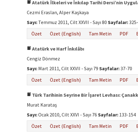
Atatürk İlkeleri ve İnkılap Tarihi Dersi’nin Uyg
Cezmi Eraslan, Alper Kaşkaya
Sayı:
Temmuz 2011, Cilt XXVII - Sayı 80
Sayfalar:
325
Özet
Özet (English)
Tam Metin
PDF
Atatürk ve Harf İnkılâbı
Cengiz Dönmez
Sayı:
Mart 2011, Cilt XXVII - Sayı 79
Sayfalar:
37-70
Özet
Özet (English)
Tam Metin
PDF
Türk Tarihinin Seyrine Bir İşaret Levhası: Çanak
Murat Karataş
Sayı:
Ocak 2010, Cilt XXVI - Sayı 76
Sayfalar:
133-154
Özet
Özet (English)
Tam Metin
PDF