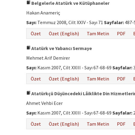
Belgelerle Atatürk ve Kütüphaneler
Hakan Anameriç
Sayı:
Temmuz 2008, Cilt XXIV - Sayı 71
Sayfalar:
487-
Özet
Özet (English)
Tam Metin
PDF
Atatürk ve Yabancı Sermaye
Mehmet Arif Demirer
Sayı:
Kasım 2007, Cilt XXIII - Sayı 67-68-69
Sayfalar:
3
Özet
Özet (English)
Tam Metin
PDF
Atatürkçü Düşüncedeki Lâiklikte Din Hizmetlerin
Ahmet Vehbi Ecer
Sayı:
Kasım 2007, Cilt XXIII - Sayı 67-68-69
Sayfalar:
2
Özet
Özet (English)
Tam Metin
PDF