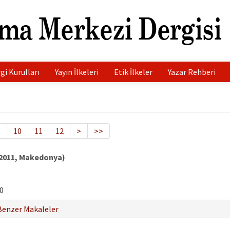
gi Kurulları
Yayın İlkeleri
Etik İlkeler
Yazar Rehberi
9
10
11
12
>
>>
m 2011, Makedonya)
0
Benzer Makaleler