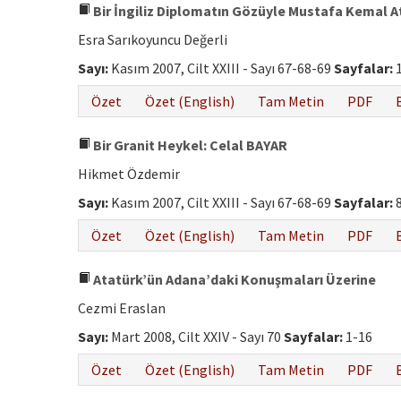
Bir İngiliz Diplomatın Gözüyle Mustafa Kemal A
Esra Sarıkoyuncu Değerli
Sayı:
Kasım 2007, Cilt XXIII - Sayı 67-68-69
Sayfalar:
1
Özet
Özet (English)
Tam Metin
PDF
Bir Granit Heykel: Celal BAYAR
Hikmet Özdemir
Sayı:
Kasım 2007, Cilt XXIII - Sayı 67-68-69
Sayfalar:
8
Özet
Özet (English)
Tam Metin
PDF
Atatürk’ün Adana’daki Konuşmaları Üzerine
Cezmi Eraslan
Sayı:
Mart 2008, Cilt XXIV - Sayı 70
Sayfalar:
1-16
Özet
Özet (English)
Tam Metin
PDF