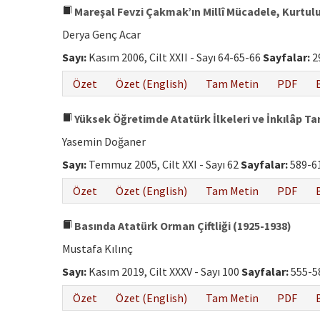
Mareşal Fevzi Çakmak’ın Millî Mücadele, Kurtulu
Derya Genç Acar
Sayı:
Kasım 2006, Cilt XXII - Sayı 64-65-66
Sayfalar:
2
Özet
Özet (English)
Tam Metin
PDF
Yüksek Öğretimde Atatürk İlkeleri ve İnkılâp Tar
Yasemin Doğaner
Sayı:
Temmuz 2005, Cilt XXI - Sayı 62
Sayfalar:
589-6
Özet
Özet (English)
Tam Metin
PDF
Basında Atatürk Orman Çiftliği (1925-1938)
Mustafa Kılınç
Sayı:
Kasım 2019, Cilt XXXV - Sayı 100
Sayfalar:
555-5
Özet
Özet (English)
Tam Metin
PDF