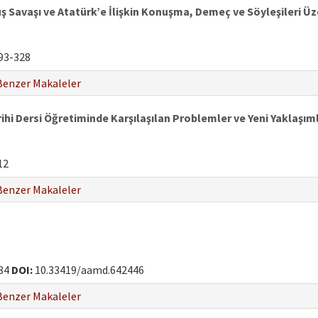
ş Savaşı ve Atatürk’e İlişkin Konuşma, Demeç ve Söyleşileri Üz
93-328
Benzer Makaleler
ihi Dersi Öğretiminde Karşılaşılan Problemler ve Yeni Yaklaşım
12
Benzer Makaleler
84
DOI:
10.33419/aamd.642446
Benzer Makaleler