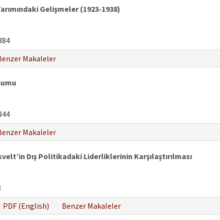
 Tarımındaki Gelişmeler (1923-1938)
384
Benzer Makaleler
uşumu
344
Benzer Makaleler
t’in Dış Politikadaki Liderliklerinin Karşılaştırılması
8
PDF (English)
Benzer Makaleler