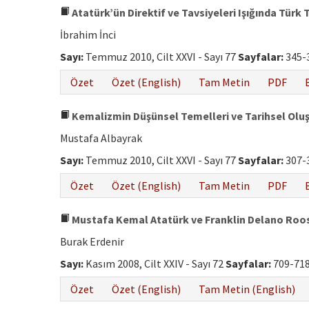
Atatürk’ün Direktif ve Tavsiyeleri Işığında Türk
İbrahim İnci
Sayı:
Temmuz 2010, Cilt XXVI - Sayı 77
Sayfalar:
345-
Özet
Özet (English)
Tam Metin
PDF
Kemalizmin Düşünsel Temelleri ve Tarihsel Ol
Mustafa Albayrak
Sayı:
Temmuz 2010, Cilt XXVI - Sayı 77
Sayfalar:
307-
Özet
Özet (English)
Tam Metin
PDF
Mustafa Kemal Atatürk ve Franklin Delano Roosvel
Burak Erdenir
Sayı:
Kasım 2008, Cilt XXIV - Sayı 72
Sayfalar:
709-71
Özet
Özet (English)
Tam Metin (English)