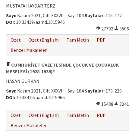
MUSTAFA HAYDAR TERZİ
Sayı:
Kasım 2021, Cilt XXXVII - Sayı 104
Sayfalar:
115-172
DOI:
10.33419/aamd.1015946
27792
3506
Özet
Özet (English)
Tam Metin
PDF
Benzer Makaleler
CUMHURİYET GAZETESİNDE ÇOCUK VE ÇOCUKLUK
MESELESİ (1928-1939)*
HASAN GÜRKAN
Sayı:
Kasım 2021, Cilt XXXVII - Sayı 104
Sayfalar:
173-220
DOI:
10.33419/aamd.1015966
15488
3241
Özet
Özet (English)
Tam Metin
PDF
Benzer Makaleler