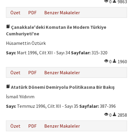
0
9863
Özet
PDF
Benzer Makaleler
Çanakkale'deki Komutan ile Modern Türkiye
Cumhuriyeti'ne
Hüsamettin Öztürk
Sayı:
Mart 1996, Cilt XII - Sayı 34
Sayfalar:
315-320
0
1960
Özet
PDF
Benzer Makaleler
Atatürk Dönemi Demiryolu Politikasına Bir Bakış
İsmail Yıldırım
Sayı:
Temmuz 1996, Cilt XII - Sayı 35
Sayfalar:
387-396
0
2858
Özet
PDF
Benzer Makaleler