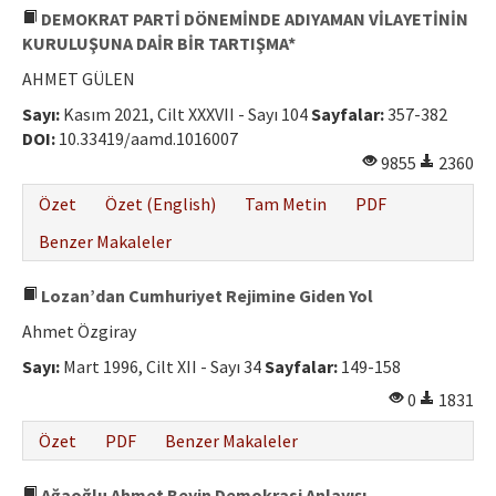
DEMOKRAT PARTİ DÖNEMİNDE ADIYAMAN VİLAYETİNİN
KURULUŞUNA DAİR BİR TARTIŞMA*
AHMET GÜLEN
Sayı:
Kasım 2021, Cilt XXXVII - Sayı 104
Sayfalar:
357-382
DOI:
10.33419/aamd.1016007
9855
2360
Özet
Özet (English)
Tam Metin
PDF
Benzer Makaleler
Lozan’dan Cumhuriyet Rejimine Giden Yol
Ahmet Özgiray
Sayı:
Mart 1996, Cilt XII - Sayı 34
Sayfalar:
149-158
0
1831
Özet
PDF
Benzer Makaleler
Ağaoğlu Ahmet Beyin Demokrasi Anlayışı