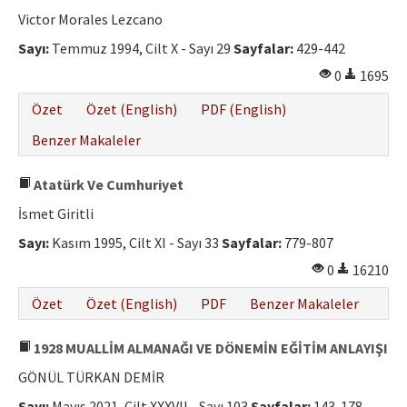
Etik İlkeler
Victor Morales Lezcano
Yazar Rehberi
Sayı:
Temmuz 1994, Cilt X - Sayı 29
Sayfalar:
429-442
0
1695
Hakem Rehberi
Özet
Özet (English)
PDF (English)
İletişim
Benzer Makaleler
Atatürk Ve Cumhuriyet
İsmet Giritli
Sayı:
Kasım 1995, Cilt XI - Sayı 33
Sayfalar:
779-807
0
16210
Özet
Özet (English)
PDF
Benzer Makaleler
1928 MUALLİM ALMANAĞI VE DÖNEMİN EĞİTİM ANLAYIŞI
GÖNÜL TÜRKAN DEMİR
Sayı:
Mayıs 2021, Cilt XXXVII - Sayı 103
Sayfalar:
143-178