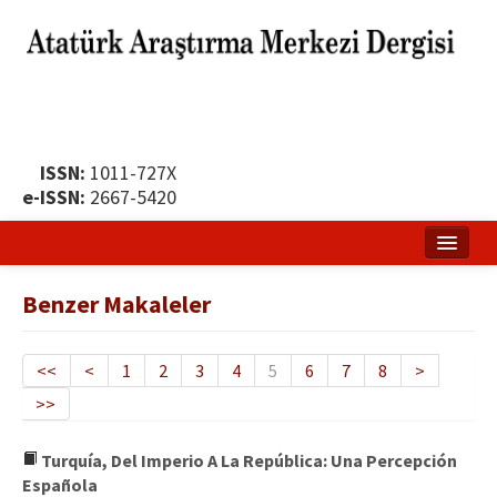
ISSN:
1011-727X
e-ISSN:
2667-5420
Ana Sayfa
Benzer Makaleler
Hakkında
Yayın Politikası
<<
<
1
2
3
4
5
6
7
8
>
>>
Dergi Kurulları
Yayın İlkeleri
Turquía, Del Imperio A La República: Una Percepción
Española