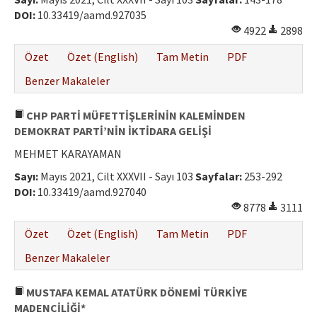
DOI:
10.33419/aamd.927035
4922
2898
Özet
Özet (English)
Tam Metin
PDF
Benzer Makaleler
CHP PARTİ MÜFETTİŞLERİNİN KALEMİNDEN
DEMOKRAT PARTİ’NİN İKTİDARA GELİŞİ
MEHMET KARAYAMAN
Sayı:
Mayıs 2021, Cilt XXXVII - Sayı 103
Sayfalar:
253-292
DOI:
10.33419/aamd.927040
8778
3111
Özet
Özet (English)
Tam Metin
PDF
Benzer Makaleler
MUSTAFA KEMAL ATATÜRK DÖNEMİ TÜRKİYE
MADENCİLİĞİ*