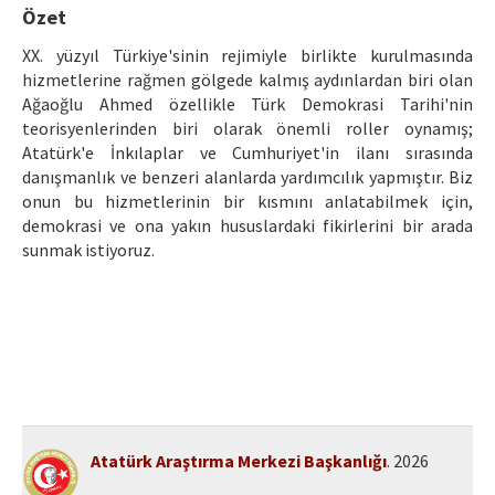
Etik İlkeler
Özet
Yazar Rehberi
XX. yüzyıl Türkiye'sinin rejimiyle birlikte kurulmasında
hizmetlerine rağmen gölgede kalmış aydınlardan biri olan
Hakem Rehberi
Ağaoğlu Ahmed özellikle Türk Demokrasi Tarihi'nin
teorisyenlerinden biri olarak önemli roller oynamış;
İletişim
Atatürk'e İnkılaplar ve Cumhuriyet'in ilanı sırasında
danışmanlık ve benzeri alanlarda yardımcılık yapmıştır. Biz
onun bu hizmetlerinin bir kısmını anlatabilmek için,
demokrasi ve ona yakın hususlardaki fikirlerini bir arada
sunmak istiyoruz.
Atatürk Araştırma Merkezi Başkanlığı
. 2026