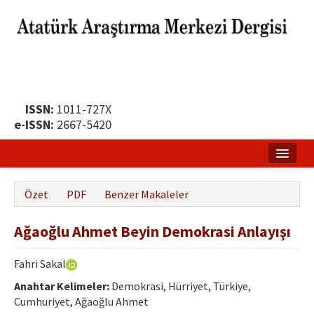
ISSN:
1011-727X
e-ISSN:
2667-5420
Ana Sayfa
Özet
PDF
Benzer Makaleler
Hakkında
Ağaoğlu Ahmet Beyin Demokrasi Anlayışı
Yayın Politikası
Dergi Kurulları
Fahri Sakal
Anahtar Kelimeler:
Demokrasi, Hürriyet, Türkiye,
Yayın İlkeleri
Cumhuriyet, Ağaoğlu Ahmet