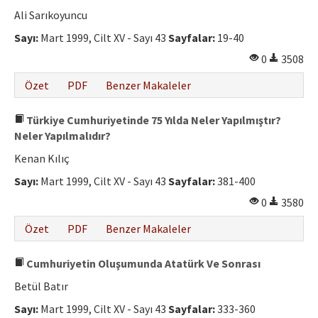
Etik İlkeler
Ali Sarıkoyuncu
Yazar Rehberi
Sayı:
Mart 1999, Cilt XV - Sayı 43
Sayfalar:
19-40
0
3508
Hakem Rehberi
Özet
PDF
Benzer Makaleler
İletişim
Türkiye Cumhuriyetinde 75 Yılda Neler Yapılmıştır?
Neler Yapılmalıdır?
Kenan Kılıç
Sayı:
Mart 1999, Cilt XV - Sayı 43
Sayfalar:
381-400
0
3580
Özet
PDF
Benzer Makaleler
Cumhuriyetin Oluşumunda Atatürk Ve Sonrası
Betül Batır
Sayı:
Mart 1999, Cilt XV - Sayı 43
Sayfalar:
333-360