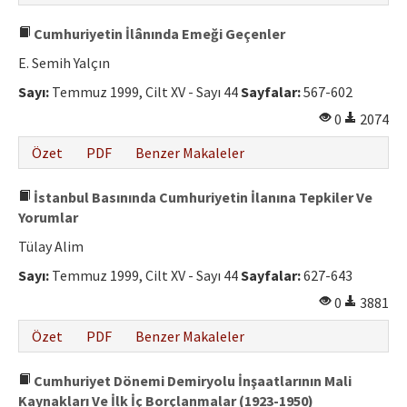
Cumhuriyetin İlânında Emeği Geçenler
E. Semih Yalçın
Sayı:
Temmuz 1999, Cilt XV - Sayı 44
Sayfalar:
567-602
0
2074
Özet
PDF
Benzer Makaleler
İstanbul Basınında Cumhuriyetin İlanına Tepkiler Ve
Yorumlar
Tülay Alim
Sayı:
Temmuz 1999, Cilt XV - Sayı 44
Sayfalar:
627-643
0
3881
Özet
PDF
Benzer Makaleler
Cumhuriyet Dönemi Demiryolu İnşaatlarının Mali
Kaynakları Ve İlk İç Borçlanmalar (1923-1950)