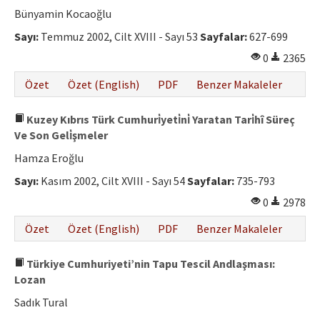
Bünyamin Kocaoğlu
Sayı:
Temmuz 2002, Cilt XVIII - Sayı 53
Sayfalar:
627-699
0
2365
Özet
Özet (English)
PDF
Benzer Makaleler
Kuzey Kıbrıs Türk Cumhuri̇yeti̇ni̇ Yaratan Tari̇hî Süreç
Ve Son Geli̇şmeler
Hamza Eroğlu
Sayı:
Kasım 2002, Cilt XVIII - Sayı 54
Sayfalar:
735-793
0
2978
Özet
Özet (English)
PDF
Benzer Makaleler
Türkiye Cumhuriyeti’nin Tapu Tescil Andlaşması:
Lozan
Sadık Tural