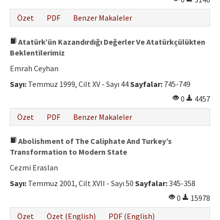
Özet
PDF
Benzer Makaleler
Atatürk’ün Kazandırdığı Değerler Ve Atatürkçülükten
Beklentilerimiz
Emrah Ceyhan
Sayı:
Temmuz 1999, Cilt XV - Sayı 44
Sayfalar:
745-749
0
4457
Özet
PDF
Benzer Makaleler
Abolishment of The Caliphate And Turkey’s
Transformation to Modern State
Cezmi Eraslan
Sayı:
Temmuz 2001, Cilt XVII - Sayı 50
Sayfalar:
345-358
0
15978
Özet
Özet (English)
PDF (English)