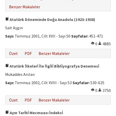
Benzer Makaleler
Atatürk Döneminde Doğu Anadolu (1923-1938)
Sait Aşgın
Sayı:
Temmuz 2001, Cilt XVII - Sayı 50
Sayfalar:
451-471
0
4885
Özet
PDF
Benzer Makaleler
Atatürk İlkeleri̇ İle İlgi̇li̇ Bi̇bli̇yografya Denemesi̇
Mukaddes Arslan
Sayı:
Temmuz 2002, Cilt XVIII - Sayı 53
Sayfalar:
530-625
0
3750
Özet
PDF
Benzer Makaleler
Ayın Tari̇hi̇ Mecmuası İndeksi̇