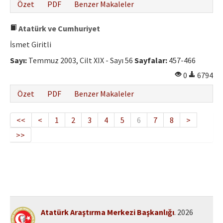
Özet
PDF
Benzer Makaleler
Atatürk ve Cumhuriyet
İsmet Giritli
Sayı:
Temmuz 2003, Cilt XIX - Sayı 56
Sayfalar:
457-466
0
6794
Özet
PDF
Benzer Makaleler
<<
<
1
2
3
4
5
6
7
8
>
>>
Atatürk Araştırma Merkezi Başkanlığı
. 2026