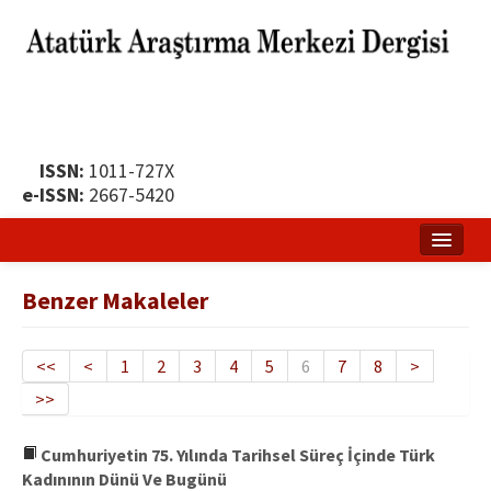
ISSN:
1011-727X
e-ISSN:
2667-5420
Ana Sayfa
Benzer Makaleler
Hakkında
Yayın Politikası
<<
<
1
2
3
4
5
6
7
8
>
>>
Dergi Kurulları
Yayın İlkeleri
Cumhuriyetin 75. Yılında Tarihsel Süreç İçinde Türk
Kadınının Dünü Ve Bugünü