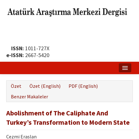
ISSN:
1011-727X
e-ISSN:
2667-5420
Ana Sayfa
Özet
Özet (English)
PDF (English)
Hakkında
Benzer Makaleler
Yayın Politikası
Abolishment of The Caliphate And
Dergi Kurulları
Turkey’s Transformation to Modern State
Yayın İlkeleri
Cezmi Eraslan