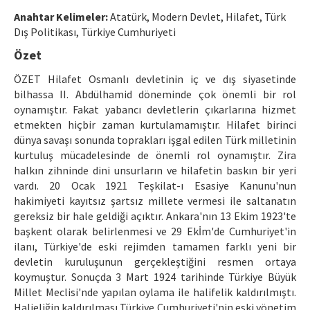
Etik İlkeler
Anahtar Kelimeler:
Atatürk, Modern Devlet, Hilafet, Türk
Yazar Rehberi
Dış Politikası, Türkiye Cumhuriyeti
Özet
Hakem Rehberi
ÖZET Hilafet Osmanlı devletinin iç ve dış siyasetinde
İletişim
bilhassa II. Abdülhamid döneminde çok önemli bir rol
oynamıştır. Fakat yabancı devletlerin çıkarlarına hizmet
etmekten hiçbir zaman kurtulamamıştır. Hilafet birinci
dünya savaşı sonunda toprakları işgal edilen Türk milletinin
kurtuluş mücadelesinde de önemli rol oynamıştır. Zira
halkın zihninde dini unsurların ve hilafetin baskın bir yeri
vardı. 20 Ocak 1921 Teşkilat-ı Esasiye Kanunu'nun
hakimiyeti kayıtsız şartsız millete vermesi ile saltanatın
gereksiz bir hale geldiği açıktır. Ankara'nın 13 Ekim 1923'te
başkent olarak belirlenmesi ve 29 Ekİm'de Cumhuriyet'in
ilanı, Türkiye'de eski rejimden tamamen farklı yeni bir
devletin kuruluşunun gerçekleştiğini resmen ortaya
koymuştur. Sonuçda 3 Mart 1924 tarihinde Türkiye Büyük
Millet Meclisi'nde yapılan oylama ile halifelik kaldırılmıştı.
Halieliğin kaldırılması Türkiye Cumhuriyeti'nin eski yönetim