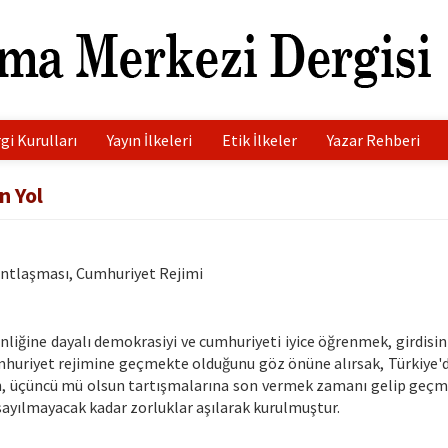
gi Kurulları
Yayın İlkeleri
Etik İlkeler
Yazar Rehberi
n Yol
Antlaşması, Cumhuriyet Rejimi
iğine dayalı demokrasiyi ve cumhuriyeti iyice öğrenmek, girdisini 
huriyet rejimine geçmekte olduğunu göz önüne alırsak, Türkiye'd
un, üçüncü mü olsun tartışmalarına son vermek zamanı gelip geçmiş
sayılmayacak kadar zorluklar aşılarak kurulmuştur.