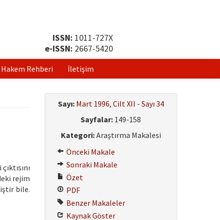
ISSN:
1011-727X
e-ISSN:
2667-5420
Hakem Rehberi
İletişim
Sayı:
Mart 1996, Cilt XII - Sayı 34
Sayfalar:
149-158
Kategori:
Araştırma Makalesi
Önceki Makale
Sonraki Makale
çıktısını
Özet
eki rejim
tir bile.
PDF
Benzer Makaleler
Kaynak Göster