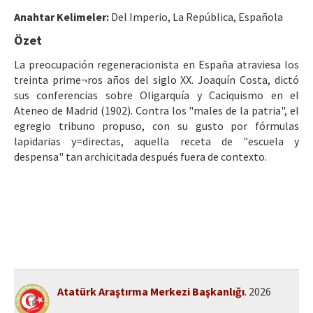
Etik İlkeler
Anahtar Kelimeler:
Del Imperio, La República, Española
Yazar Rehberi
Özet
Hakem Rehberi
La preocupación regeneracionista en España atraviesa los
treinta prime¬ros años del siglo XX. Joaquín Costa, dictó
İletişim
sus conferencias sobre Oligarquía y Caciquismo en el
Ateneo de Madrid (1902). Contra los "males de la patria", el
egregio tribuno propuso, con su gusto por fórmulas
lapidarias y=directas, aquella receta de "escuela y
despensa" tan archicitada después fuera de contexto.
Atatürk Araştırma Merkezi Başkanlığı
. 2026