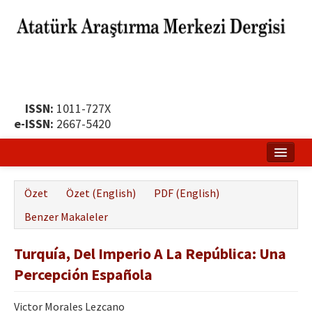
ISSN:
1011-727X
e-ISSN:
2667-5420
Ana Sayfa
Özet
Özet (English)
PDF (English)
Hakkında
Benzer Makaleler
Yayın Politikası
Turquía, Del Imperio A La República: Una
Dergi Kurulları
Percepción Española
Yayın İlkeleri
Victor Morales Lezcano