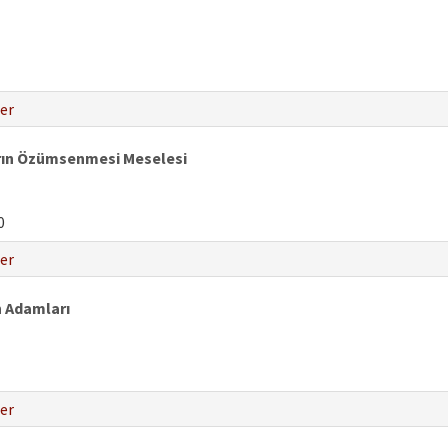
er
ların Özümsenmesi Meselesi
0
er
 Adamları
er