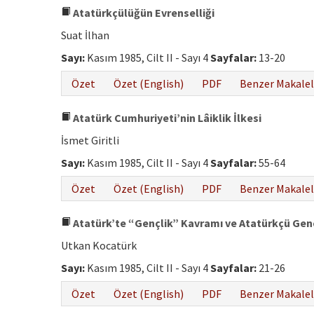
Atatürkçülüğün Evrenselliği
Suat İlhan
Sayı:
Kasım 1985, Cilt II - Sayı 4
Sayfalar:
13-20
Özet
Özet (English)
PDF
Benzer Makalel
Atatürk Cumhuriyeti’nin Lâiklik İlkesi
İsmet Giritli
Sayı:
Kasım 1985, Cilt II - Sayı 4
Sayfalar:
55-64
Özet
Özet (English)
PDF
Benzer Makalel
Atatürk’te “Gençlik” Kavramı ve Atatürkçü Gençl
Utkan Kocatürk
Sayı:
Kasım 1985, Cilt II - Sayı 4
Sayfalar:
21-26
Özet
Özet (English)
PDF
Benzer Makalel