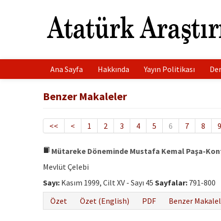
Ana Sayfa
Hakkında
Yayın Politikası
Der
Benzer Makaleler
<<
<
1
2
3
4
5
6
7
8
Mütareke Döneminde Mustafa Kemal Paşa-Kont
Mevlüt Çelebi
Sayı:
Kasım 1999, Cilt XV - Sayı 45
Sayfalar:
791-800
Özet
Özet (English)
PDF
Benzer Makalel