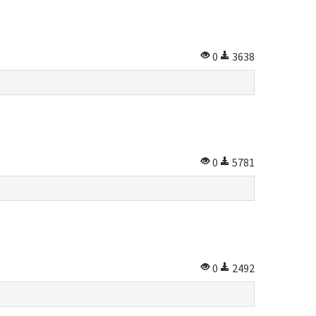
0
3638
0
5781
0
2492