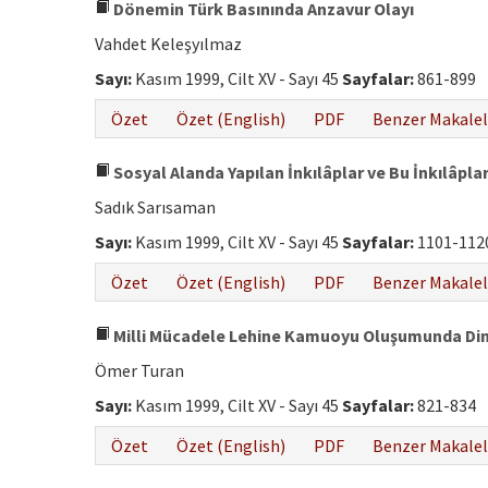
Dönemin Türk Basınında Anzavur Olayı
Vahdet Keleşyılmaz
Sayı:
Kasım 1999, Cilt XV - Sayı 45
Sayfalar:
861-899
Özet
Özet (English)
PDF
Benzer Makalel
Sosyal Alanda Yapılan İnkılâplar ve Bu İnkılâp
Sadık Sarısaman
Sayı:
Kasım 1999, Cilt XV - Sayı 45
Sayfalar:
1101-112
Özet
Özet (English)
PDF
Benzer Makalel
Milli Mücadele Lehine Kamuoyu Oluşumunda Din
Ömer Turan
Sayı:
Kasım 1999, Cilt XV - Sayı 45
Sayfalar:
821-834
Özet
Özet (English)
PDF
Benzer Makalel