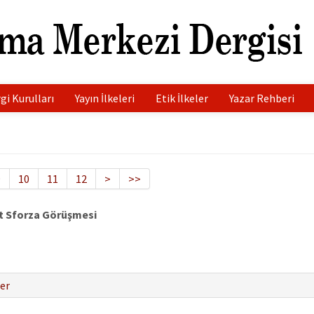
gi Kurulları
Yayın İlkeleri
Etik İlkeler
Yazar Rehberi
9
10
11
12
>
>>
 Sforza Görüşmesi
er