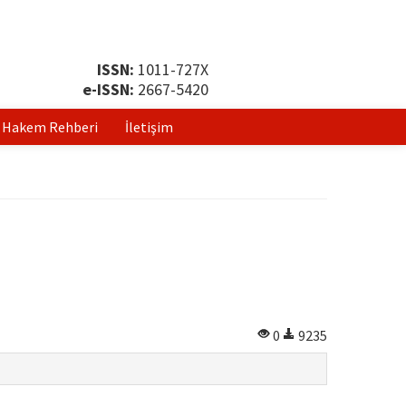
ISSN:
1011-727X
e-ISSN:
2667-5420
Hakem Rehberi
İletişim
0
9235