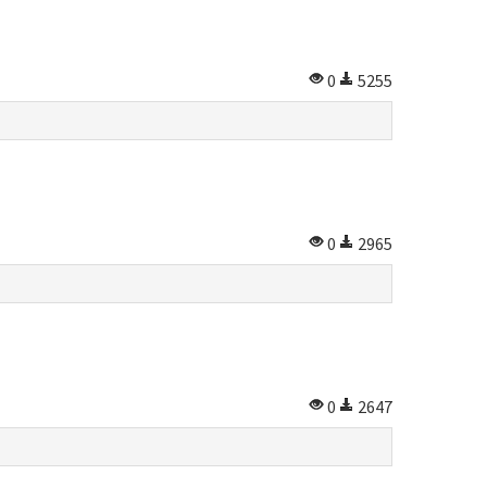
0
5255
0
2965
0
2647