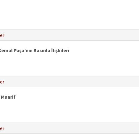
er
mal Paşa’nın Basınla İlişkileri
er
 Maarif
er