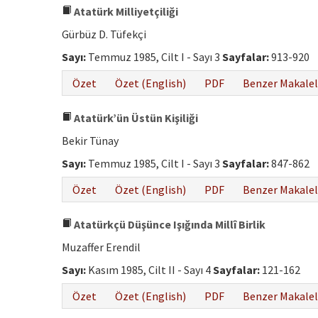
Atatürk Milliyetçiliği
Gürbüz D. Tüfekçi
Sayı:
Temmuz 1985, Cilt I - Sayı 3
Sayfalar:
913-920
Özet
Özet (English)
PDF
Benzer Makalel
Atatürk’ün Üstün Kişiliği
Bekir Tünay
Sayı:
Temmuz 1985, Cilt I - Sayı 3
Sayfalar:
847-862
Özet
Özet (English)
PDF
Benzer Makalel
Atatürkçü Düşünce Işığında Millî Birlik
Muzaffer Erendil
Sayı:
Kasım 1985, Cilt II - Sayı 4
Sayfalar:
121-162
Özet
Özet (English)
PDF
Benzer Makalel