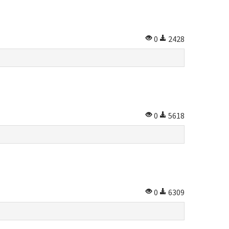
0
2428
0
5618
0
6309