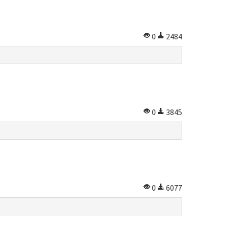
0
2484
0
3845
0
6077