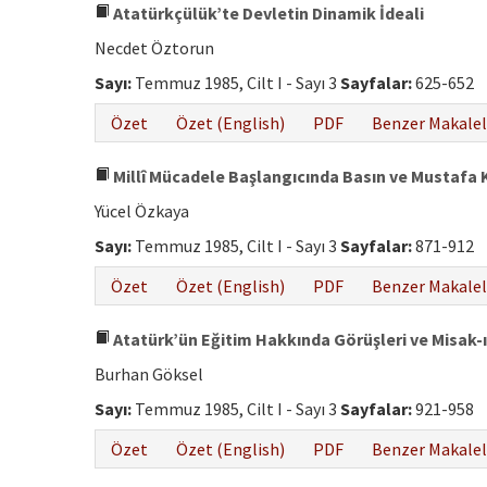
Atatürkçülük’te Devletin Dinamik İdeali
Necdet Öztorun
Sayı:
Temmuz 1985, Cilt I - Sayı 3
Sayfalar:
625-652
Özet
Özet (English)
PDF
Benzer Makalel
Millî Mücadele Başlangıcında Basın ve Mustafa Ke
Yücel Özkaya
Sayı:
Temmuz 1985, Cilt I - Sayı 3
Sayfalar:
871-912
Özet
Özet (English)
PDF
Benzer Makalel
Atatürk’ün Eğitim Hakkında Görüşleri ve Misak-ı
Burhan Göksel
Sayı:
Temmuz 1985, Cilt I - Sayı 3
Sayfalar:
921-958
Özet
Özet (English)
PDF
Benzer Makalel