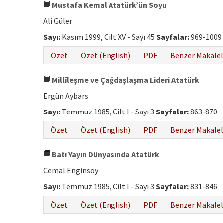
Mustafa Kemal Atatürk’ün Soyu
Ali Güler
Sayı:
Kasım 1999, Cilt XV - Sayı 45
Sayfalar:
969-1009
Özet
Özet (English)
PDF
Benzer Makalel
Millîleşme ve Çağdaşlaşma Lideri Atatürk
Ergün Aybars
Sayı:
Temmuz 1985, Cilt I - Sayı 3
Sayfalar:
863-870
Özet
Özet (English)
PDF
Benzer Makalel
Batı Yayın Dünyasında Atatürk
Cemal Enginsoy
Sayı:
Temmuz 1985, Cilt I - Sayı 3
Sayfalar:
831-846
Özet
Özet (English)
PDF
Benzer Makalel