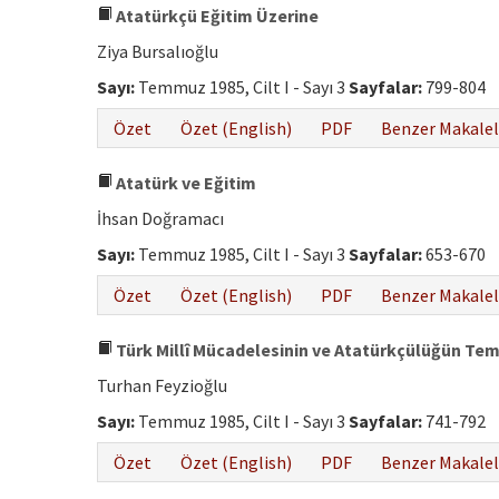
Atatürkçü Eğitim Üzerine
Ziya Bursalıoğlu
Sayı:
Temmuz 1985, Cilt I - Sayı 3
Sayfalar:
799-804
Özet
Özet (English)
PDF
Benzer Makalel
Atatürk ve Eğitim
İhsan Doğramacı
Sayı:
Temmuz 1985, Cilt I - Sayı 3
Sayfalar:
653-670
Özet
Özet (English)
PDF
Benzer Makalel
Türk Millî Mücadelesinin ve Atatürkçülüğün Teme
Turhan Feyzioğlu
Sayı:
Temmuz 1985, Cilt I - Sayı 3
Sayfalar:
741-792
Özet
Özet (English)
PDF
Benzer Makalel