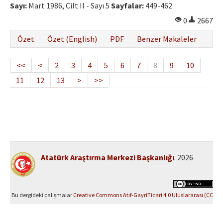
Sayı:
Mart 1986, Cilt II - Sayı 5
Sayfalar:
449-462
0
2667
Özet
Özet (English)
PDF
Benzer Makaleler
<<
<
2
3
4
5
6
7
8
9
10
11
12
13
>
>>
Atatürk Araştırma Merkezi Başkanlığı
. 2026
Bu dergideki çalışmalar
Creative Commons Atıf-GayriTicari 4.0 Uluslararası (CC
BY-NC 4.0)
ile lisanslanmıştır.