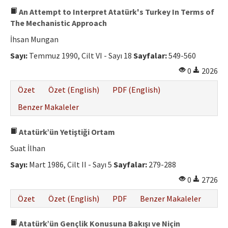
An Attempt to Interpret Atatürk's Turkey In Terms of
The Mechanistic Approach
İhsan Mungan
Sayı:
Temmuz 1990, Cilt VI - Sayı 18
Sayfalar:
549-560
0
2026
Özet
Özet (English)
PDF (English)
Benzer Makaleler
Atatürk’ün Yetiştiği Ortam
Suat İlhan
Sayı:
Mart 1986, Cilt II - Sayı 5
Sayfalar:
279-288
0
2726
Özet
Özet (English)
PDF
Benzer Makaleler
Atatürk’ün Gençlik Konusuna Bakışı ve Niçin