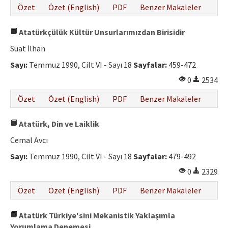
Özet
Özet (English)
PDF
Benzer Makaleler
Atatürkçülük Kültür Unsurlarımızdan Birisidir
Suat İlhan
Sayı:
Temmuz 1990, Cilt VI - Sayı 18
Sayfalar:
459-472
0
2534
Özet
Özet (English)
PDF
Benzer Makaleler
Atatürk, Din ve Laiklik
Cemal Avcı
Sayı:
Temmuz 1990, Cilt VI - Sayı 18
Sayfalar:
479-492
0
2329
Özet
Özet (English)
PDF
Benzer Makaleler
Atatürk Türkiye'sini Mekanistik Yaklaşımla
Yorumlama Denemesi