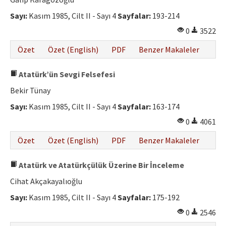
Etik İlkeler
Sayı:
Kasım 1985, Cilt II - Sayı 4
Sayfalar:
193-214
Yazar Rehberi
0
3522
Hakem Rehberi
Özet
Özet (English)
PDF
Benzer Makaleler
İletişim
Atatürk’ün Sevgi Felsefesi
Bekir Tünay
Sayı:
Kasım 1985, Cilt II - Sayı 4
Sayfalar:
163-174
0
4061
Özet
Özet (English)
PDF
Benzer Makaleler
Atatürk ve Atatürkçülük Üzerine Bir İnceleme
Cihat Akçakayalıoğlu
Sayı:
Kasım 1985, Cilt II - Sayı 4
Sayfalar:
175-192
0
2546