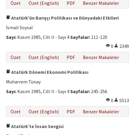
Özet
Özet (English)
PDF
Benzer Makaleler
Atatürk’ün Barışçı Politikası ve Dünyadaki Etkileri
İsmail Soysal
Sayı:
Kasım 1985, Cilt II - Sayı 4
Sayfalar:
111-120
0
2349
Özet
Özet (English)
PDF
Benzer Makaleler
Atatürk Dönemi Ekonomi Politikası
Muharrem Tünay
Sayı:
Kasım 1985, Cilt II - Sayı 4
Sayfalar:
245-256
0
5513
Özet
Özet (English)
PDF
Benzer Makaleler
Atatürk’te İnsan Sevgisi