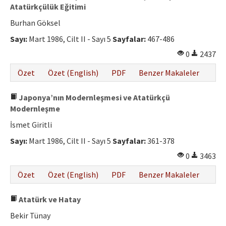
Atatürkçülük Eğitimi
Burhan Göksel
Sayı:
Mart 1986, Cilt II - Sayı 5
Sayfalar:
467-486
0
2437
Özet
Özet (English)
PDF
Benzer Makaleler
Japonya’nın Modernleşmesi ve Atatürkçü
Modernleşme
İsmet Giritli
Sayı:
Mart 1986, Cilt II - Sayı 5
Sayfalar:
361-378
0
3463
Özet
Özet (English)
PDF
Benzer Makaleler
Atatürk ve Hatay
Bekir Tünay