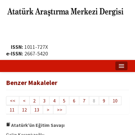
ISSN:
1011-727X
e-ISSN:
2667-5420
Ana Sayfa
Benzer Makaleler
Hakkında
Yayın Politikası
<<
<
2
3
4
5
6
7
8
9
10
11
12
13
>
>>
Dergi Kurulları
Yayın İlkeleri
Atatürk’ün Eğitim Savaşı
Galip Karagözoğlu