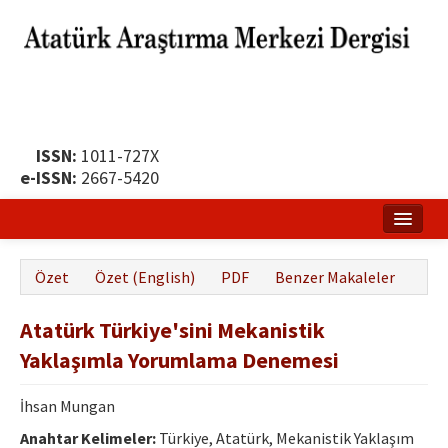
ISSN:
1011-727X
e-ISSN:
2667-5420
Ana Sayfa
Özet
Özet (English)
PDF
Benzer Makaleler
Hakkında
Atatürk Türkiye'sini Mekanistik
Yayın Politikası
Yaklaşımla Yorumlama Denemesi
Dergi Kurulları
İhsan Mungan
Yayın İlkeleri
Anahtar Kelimeler:
Türkiye, Atatürk, Mekanistik Yaklaşım