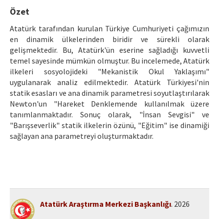
Etik İlkeler
Özet
Yazar Rehberi
Atatürk tarafından kurulan Türkiye Cumhuriyeti çağımızın
en dinamik ülkelerinden biridir ve sürekli olarak
Hakem Rehberi
gelişmektedir. Bu, Atatürk'ün eserine sağladığı kuvvetli
temel sayesinde mümkün olmuştur. Bu incelemede, Atatürk
İletişim
ilkeleri sosyolojideki "Mekanistik Okul Yaklaşımı"
uygulanarak analiz edilmektedir. Atatürk Türkiyesi'nin
statik esasları ve ana dinamik parametresi soyutlaştırılarak
Newton'un "Hareket Denklemende kullanılmak üzere
tanımlanmaktadır. Sonuç olarak, "İnsan Sevgisi" ve
"Barışseverlik" statik ilkelerin özünü, "Eğitim" ise dinamiği
sağlayan ana parametreyi oluşturmaktadır.
Atatürk Araştırma Merkezi Başkanlığı
. 2026