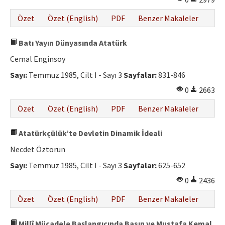
Özet
Özet (English)
PDF
Benzer Makaleler
Batı Yayın Dünyasında Atatürk
Cemal Enginsoy
Sayı:
Temmuz 1985, Cilt I - Sayı 3
Sayfalar:
831-846
0
2663
Özet
Özet (English)
PDF
Benzer Makaleler
Atatürkçülük’te Devletin Dinamik İdeali
Necdet Öztorun
Sayı:
Temmuz 1985, Cilt I - Sayı 3
Sayfalar:
625-652
0
2436
Özet
Özet (English)
PDF
Benzer Makaleler
Millî Mücadele Başlangıcında Basın ve Mustafa Kemal