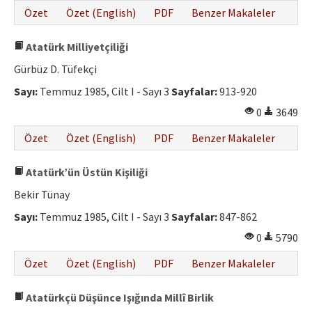
Özet
Özet (English)
PDF
Benzer Makaleler
Atatürk Milliyetçiliği
Gürbüz D. Tüfekçi
Sayı:
Temmuz 1985, Cilt I - Sayı 3
Sayfalar:
913-920
0
3649
Özet
Özet (English)
PDF
Benzer Makaleler
Atatürk’ün Üstün Kişiliği
Bekir Tünay
Sayı:
Temmuz 1985, Cilt I - Sayı 3
Sayfalar:
847-862
0
5790
Özet
Özet (English)
PDF
Benzer Makaleler
Atatürkçü Düşünce Işığında Millî Birlik