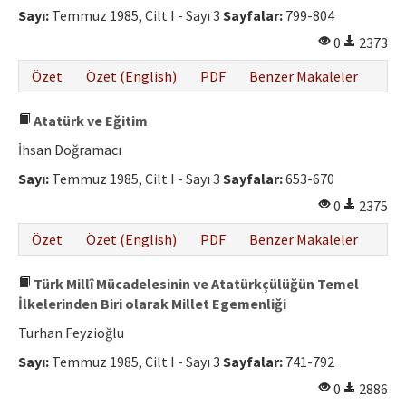
Sayı:
Temmuz 1985, Cilt I - Sayı 3
Sayfalar:
799-804
0
2373
Özet
Özet (English)
PDF
Benzer Makaleler
Atatürk ve Eğitim
İhsan Doğramacı
Sayı:
Temmuz 1985, Cilt I - Sayı 3
Sayfalar:
653-670
0
2375
Özet
Özet (English)
PDF
Benzer Makaleler
Türk Millî Mücadelesinin ve Atatürkçülüğün Temel
İlkelerinden Biri olarak Millet Egemenliği
Turhan Feyzioğlu
Sayı:
Temmuz 1985, Cilt I - Sayı 3
Sayfalar:
741-792
0
2886