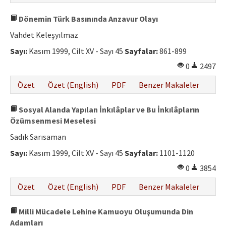
Dönemin Türk Basınında Anzavur Olayı
Vahdet Keleşyılmaz
Sayı:
Kasım 1999, Cilt XV - Sayı 45
Sayfalar:
861-899
0
2497
Özet
Özet (English)
PDF
Benzer Makaleler
Sosyal Alanda Yapılan İnkılâplar ve Bu İnkılâpların
Özümsenmesi Meselesi
Sadık Sarısaman
Sayı:
Kasım 1999, Cilt XV - Sayı 45
Sayfalar:
1101-1120
0
3854
Özet
Özet (English)
PDF
Benzer Makaleler
Milli Mücadele Lehine Kamuoyu Oluşumunda Din
Adamları