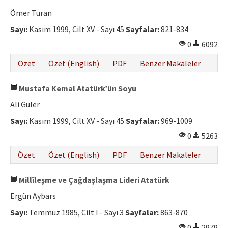
Ömer Turan
Sayı:
Kasım 1999, Cilt XV - Sayı 45
Sayfalar:
821-834
0
6092
Özet
Özet (English)
PDF
Benzer Makaleler
Mustafa Kemal Atatürk’ün Soyu
Ali Güler
Sayı:
Kasım 1999, Cilt XV - Sayı 45
Sayfalar:
969-1009
0
5263
Özet
Özet (English)
PDF
Benzer Makaleler
Millîleşme ve Çağdaşlaşma Lideri Atatürk
Ergün Aybars
Sayı:
Temmuz 1985, Cilt I - Sayı 3
Sayfalar:
863-870
0
2979