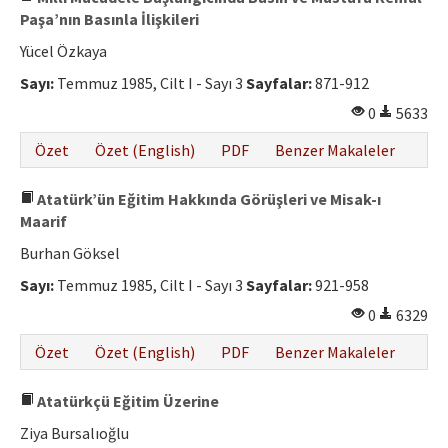
Paşa’nın Basınla İlişkileri
Yücel Özkaya
Sayı:
Temmuz 1985, Cilt I - Sayı 3
Sayfalar:
871-912
0
5633
Özet
Özet (English)
PDF
Benzer Makaleler
Atatürk’ün Eğitim Hakkında Görüşleri ve Misak-ı
Maarif
Burhan Göksel
Sayı:
Temmuz 1985, Cilt I - Sayı 3
Sayfalar:
921-958
0
6329
Özet
Özet (English)
PDF
Benzer Makaleler
Atatürkçü Eğitim Üzerine
Ziya Bursalıoğlu