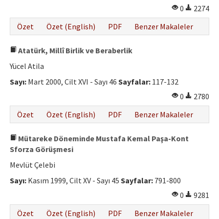
0
2274
Özet
Özet (English)
PDF
Benzer Makaleler
Atatürk, Millî Birlik ve Beraberlik
Yücel Atila
Sayı:
Mart 2000, Cilt XVI - Sayı 46
Sayfalar:
117-132
0
2780
Özet
Özet (English)
PDF
Benzer Makaleler
Mütareke Döneminde Mustafa Kemal Paşa-Kont
Sforza Görüşmesi
Mevlüt Çelebi
Sayı:
Kasım 1999, Cilt XV - Sayı 45
Sayfalar:
791-800
0
9281
Özet
Özet (English)
PDF
Benzer Makaleler