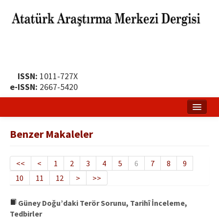
ISSN:
1011-727X
e-ISSN:
2667-5420
Ana Sayfa
Benzer Makaleler
Hakkında
Yayın Politikası
<<
<
1
2
3
4
5
6
7
8
9
10
11
12
>
>>
Dergi Kurulları
Yayın İlkeleri
Güney Doğu’daki Terör Sorunu, Tarihî İnceleme,
Tedbirler