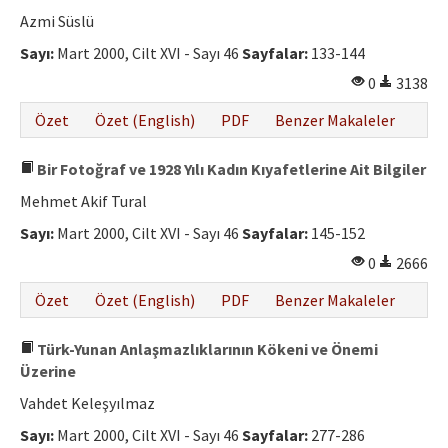
Etik İlkeler
Azmi Süslü
Yazar Rehberi
Sayı:
Mart 2000, Cilt XVI - Sayı 46
Sayfalar:
133-144
0
3138
Hakem Rehberi
Özet
Özet (English)
PDF
Benzer Makaleler
İletişim
Bir Fotoğraf ve 1928 Yılı Kadın Kıyafetlerine Ait Bilgiler
Mehmet Akif Tural
Sayı:
Mart 2000, Cilt XVI - Sayı 46
Sayfalar:
145-152
0
2666
Özet
Özet (English)
PDF
Benzer Makaleler
Türk-Yunan Anlaşmazlıklarının Kökeni ve Önemi
Üzerine
Vahdet Keleşyılmaz
Sayı:
Mart 2000, Cilt XVI - Sayı 46
Sayfalar:
277-286