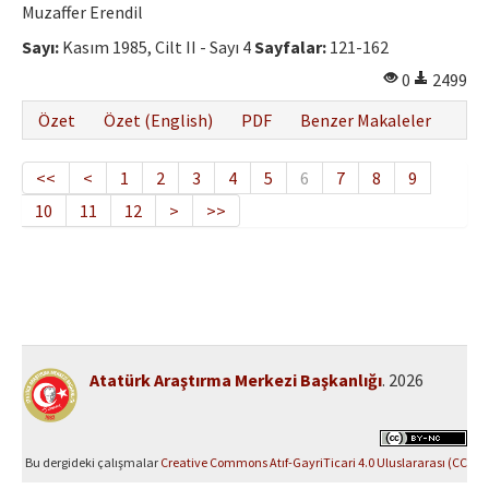
Muzaffer Erendil
Sayı:
Kasım 1985, Cilt II - Sayı 4
Sayfalar:
121-162
0
2499
Özet
Özet (English)
PDF
Benzer Makaleler
<<
<
1
2
3
4
5
6
7
8
9
10
11
12
>
>>
Atatürk Araştırma Merkezi Başkanlığı
. 2026
Bu dergideki çalışmalar
Creative Commons Atıf-GayriTicari 4.0 Uluslararası (CC
BY-NC 4.0)
ile lisanslanmıştır.