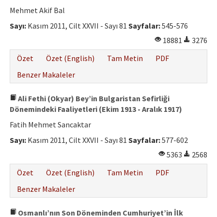
Etik İlkeler
Mehmet Akif Bal
Yazar Rehberi
Sayı:
Kasım 2011, Cilt XXVII - Sayı 81
Sayfalar:
545-576
18881
3276
Hakem Rehberi
Özet
Özet (English)
Tam Metin
PDF
İletişim
Benzer Makaleler
Ali Fethi (Okyar) Bey’in Bulgaristan Sefirliği
Dönemindeki Faaliyetleri (Ekim 1913 - Aralık 1917)
Fatih Mehmet Sancaktar
Sayı:
Kasım 2011, Cilt XXVII - Sayı 81
Sayfalar:
577-602
5363
2568
Özet
Özet (English)
Tam Metin
PDF
Benzer Makaleler
Osmanlı’nın Son Döneminden Cumhuriyet’in İlk