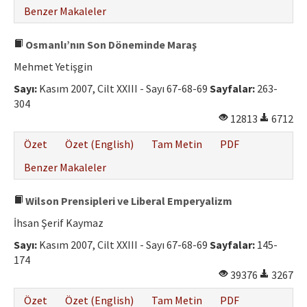
Benzer Makaleler
Osmanlı’nın Son Döneminde Maraş
Mehmet Yetişgin
Sayı:
Kasım 2007, Cilt XXIII - Sayı 67-68-69
Sayfalar:
263-
304
12813
6712
Özet
Özet (English)
Tam Metin
PDF
Benzer Makaleler
Wilson Prensipleri ve Liberal Emperyalizm
İhsan Şerif Kaymaz
Sayı:
Kasım 2007, Cilt XXIII - Sayı 67-68-69
Sayfalar:
145-
174
39376
3267
Özet
Özet (English)
Tam Metin
PDF