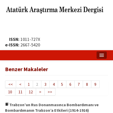
ISSN:
1011-727X
e-ISSN:
2667-5420
Ana Sayfa
Benzer Makaleler
Hakkında
Yayın Politikası
<<
<
1
2
3
4
5
6
7
8
9
10
11
12
>
>>
Dergi Kurulları
Yayın İlkeleri
Trabzon’un Rus Donanmasınca Bombardımanı ve
Bombardımanın Trabzon’a Etkileri (1914-1916)