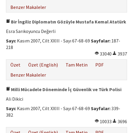
Benzer Makaleler
Bir İngiliz Diplomatın Gözüyle Mustafa Kemal Atatürk
Esra Sarıkoyuncu Değerli
Sayı:
Kasım 2007, Cilt XXIII - Sayı 67-68-69
Sayfalar:
187-
218
33040
3937
Özet
Özet (English)
Tam Metin
PDF
Benzer Makaleler
Milli Mücadele Döneminde İç Güvenlik ve Türk Polisi
Ali Dikici
Sayı:
Kasım 2007, Cilt XXIII - Sayı 67-68-69
Sayfalar:
339-
382
10033
3696
Özet
Özet (English)
Tam Metin
PDF