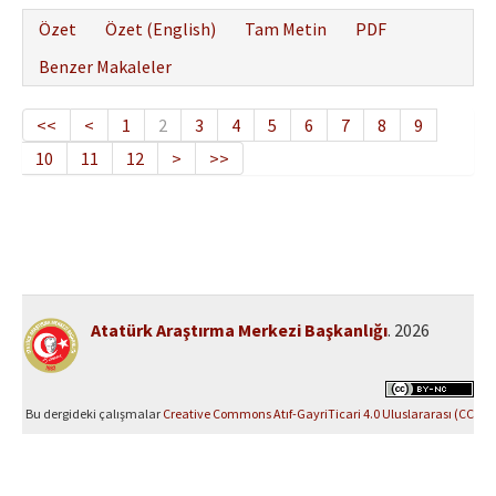
Özet
Özet (English)
Tam Metin
PDF
Benzer Makaleler
<<
<
1
2
3
4
5
6
7
8
9
10
11
12
>
>>
Atatürk Araştırma Merkezi Başkanlığı
. 2026
Bu dergideki çalışmalar
Creative Commons Atıf-GayriTicari 4.0 Uluslararası (CC
BY-NC 4.0)
ile lisanslanmıştır.
Yazılım Parkı - Bilimsel Dergi Yayınlama ve Yönetim Sistemi