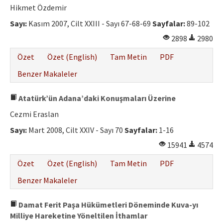
Hikmet Özdemir
Sayı:
Kasım 2007, Cilt XXIII - Sayı 67-68-69
Sayfalar:
89-102
2898
2980
Özet
Özet (English)
Tam Metin
PDF
Benzer Makaleler
Atatürk’ün Adana’daki Konuşmaları Üzerine
Cezmi Eraslan
Sayı:
Mart 2008, Cilt XXIV - Sayı 70
Sayfalar:
1-16
15941
4574
Özet
Özet (English)
Tam Metin
PDF
Benzer Makaleler
Damat Ferit Paşa Hükümetleri Döneminde Kuva-yı
Milliye Hareketine Yöneltilen İthamlar