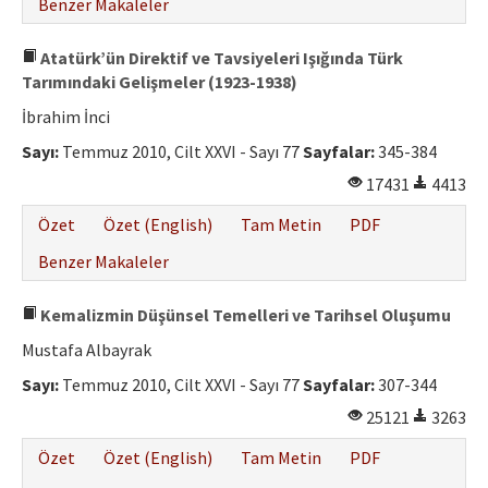
Benzer Makaleler
Atatürk’ün Direktif ve Tavsiyeleri Işığında Türk
Tarımındaki Gelişmeler (1923-1938)
İbrahim İnci
Sayı:
Temmuz 2010, Cilt XXVI - Sayı 77
Sayfalar:
345-384
17431
4413
Özet
Özet (English)
Tam Metin
PDF
Benzer Makaleler
Kemalizmin Düşünsel Temelleri ve Tarihsel Oluşumu
Mustafa Albayrak
Sayı:
Temmuz 2010, Cilt XXVI - Sayı 77
Sayfalar:
307-344
25121
3263
Özet
Özet (English)
Tam Metin
PDF