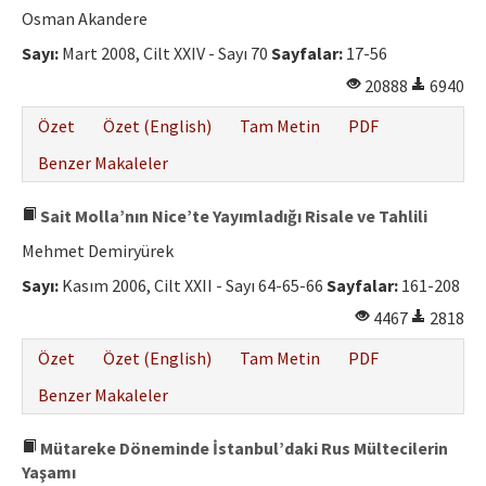
Osman Akandere
Sayı:
Mart 2008, Cilt XXIV - Sayı 70
Sayfalar:
17-56
20888
6940
Özet
Özet (English)
Tam Metin
PDF
Benzer Makaleler
Sait Molla’nın Nice’te Yayımladığı Risale ve Tahlili
Mehmet Demiryürek
Sayı:
Kasım 2006, Cilt XXII - Sayı 64-65-66
Sayfalar:
161-208
4467
2818
Özet
Özet (English)
Tam Metin
PDF
Benzer Makaleler
Mütareke Döneminde İstanbul’daki Rus Mültecilerin
Yaşamı