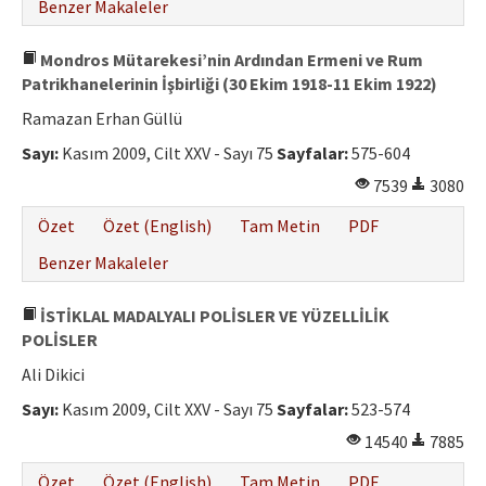
Benzer Makaleler
Mondros Mütarekesi’nin Ardından Ermeni ve Rum
Patrikhanelerinin İşbirliği (30 Ekim 1918-11 Ekim 1922)
Ramazan Erhan Güllü
Sayı:
Kasım 2009, Cilt XXV - Sayı 75
Sayfalar:
575-604
7539
3080
Özet
Özet (English)
Tam Metin
PDF
Benzer Makaleler
İSTİKLAL MADALYALI POLİSLER VE YÜZELLİLİK
POLİSLER
Ali Dikici
Sayı:
Kasım 2009, Cilt XXV - Sayı 75
Sayfalar:
523-574
14540
7885
Özet
Özet (English)
Tam Metin
PDF