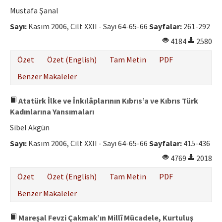
Mustafa Şanal
Sayı:
Kasım 2006, Cilt XXII - Sayı 64-65-66
Sayfalar:
261-292
4184
2580
Özet
Özet (English)
Tam Metin
PDF
Benzer Makaleler
Atatürk İlke ve İnkılâplarının Kıbrıs’a ve Kıbrıs Türk
Kadınlarına Yansımaları
Sibel Akgün
Sayı:
Kasım 2006, Cilt XXII - Sayı 64-65-66
Sayfalar:
415-436
4769
2018
Özet
Özet (English)
Tam Metin
PDF
Benzer Makaleler
Mareşal Fevzi Çakmak’ın Millî Mücadele, Kurtuluş