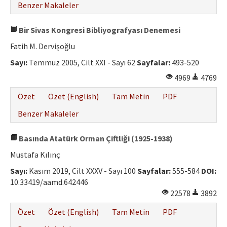
Benzer Makaleler
Bir Sivas Kongresi Bibliyografyası Denemesi
Fatih M. Dervişoğlu
Sayı:
Temmuz 2005, Cilt XXI - Sayı 62
Sayfalar:
493-520
4969
4769
Özet
Özet (English)
Tam Metin
PDF
Benzer Makaleler
Basında Atatürk Orman Çiftliği (1925-1938)
Mustafa Kılınç
Sayı:
Kasım 2019, Cilt XXXV - Sayı 100
Sayfalar:
555-584
DOI:
10.33419/aamd.642446
22578
3892
Özet
Özet (English)
Tam Metin
PDF