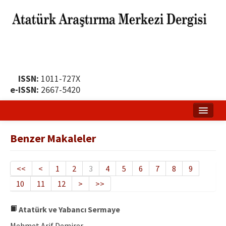
ISSN:
1011-727X
e-ISSN:
2667-5420
Ana Sayfa
Benzer Makaleler
Hakkında
Yayın Politikası
<<
<
1
2
3
4
5
6
7
8
9
10
11
12
>
>>
Dergi Kurulları
Yayın İlkeleri
Atatürk ve Yabancı Sermaye
Mehmet Arif Demirer