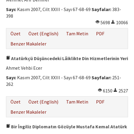
Etik İlkeler
Sayı:
Kasım 2007, Cilt XXIII - Sayı 67-68-69
Sayfalar:
383-
Yazar Rehberi
398
5698
10066
Hakem Rehberi
Özet
Özet (English)
Tam Metin
PDF
İletişim
Benzer Makaleler
Atatürkçü Düşüncedeki Lâiklikte Din Hizmetlerinin Yeri
Ahmet Vehbi Ecer
Sayı:
Kasım 2007, Cilt XXIII - Sayı 67-68-69
Sayfalar:
251-
262
6150
2527
Özet
Özet (English)
Tam Metin
PDF
Benzer Makaleler
Bir İngiliz Diplomatın Gözüyle Mustafa Kemal Atatürk