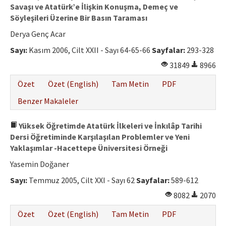
Savaşı ve Atatürk’e İlişkin Konuşma, Demeç ve
Söyleşileri Üzerine Bir Basın Taraması
Derya Genç Acar
Sayı:
Kasım 2006, Cilt XXII - Sayı 64-65-66
Sayfalar:
293-328
31849
8966
Özet
Özet (English)
Tam Metin
PDF
Benzer Makaleler
Yüksek Öğretimde Atatürk İlkeleri ve İnkılâp Tarihi
Dersi Öğretiminde Karşılaşılan Problemler ve Yeni
Yaklaşımlar -Hacettepe Üniversitesi Örneği
Yasemin Doğaner
Sayı:
Temmuz 2005, Cilt XXI - Sayı 62
Sayfalar:
589-612
8082
2070
Özet
Özet (English)
Tam Metin
PDF