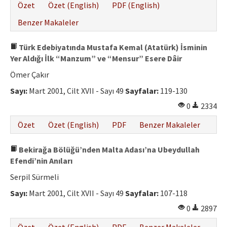
Özet
Özet (English)
PDF (English)
Benzer Makaleler
Türk Edebiyatında Mustafa Kemal (Atatürk) İsminin
Yer Aldığı İlk “Manzum” ve “Mensur” Esere Dâir
Ömer Çakır
Sayı:
Mart 2001, Cilt XVII - Sayı 49
Sayfalar:
119-130
0
2334
Özet
Özet (English)
PDF
Benzer Makaleler
Bekirağa Bölüğü’nden Malta Adası’na Ubeydullah
Efendi’nin Anıları
Serpil Sürmeli
Sayı:
Mart 2001, Cilt XVII - Sayı 49
Sayfalar:
107-118
0
2897