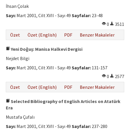
Etik İlkeler
İhsan Çolak
Yazar Rehberi
Sayı:
Mart 2001, Cilt XVII - Sayı 49
Sayfalar:
23-48
0
3511
Hakem Rehberi
Özet
Özet (English)
PDF
Benzer Makaleler
İletişim
Yeni Doğuş: Manisa Halkevi Dergisi
Nejdet Bilgi
Sayı:
Mart 2001, Cilt XVII - Sayı 49
Sayfalar:
131-157
0
2577
Özet
Özet (English)
PDF
Benzer Makaleler
Selected Bibliography of English Articles on Atatürk
Era
Mustafa Çufalı
Sayı:
Mart 2001, Cilt XVII - Sayı 49
Sayfalar:
237-280