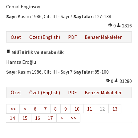
Cemal Enginsoy
Sayı:
Kasım 1986, Cilt III - Sayı 7
Sayfalar:
127-138
0
2816
Özet
Özet (English)
PDF
Benzer Makaleler
Millî Birlik ve Beraberlik
Hamza Eroğlu
Sayı:
Kasım 1986, Cilt III - Sayı 7
Sayfalar:
85-100
0
31280
Özet
Özet (English)
PDF
Benzer Makaleler
<<
<
6
7
8
9
10
11
12
13
14
15
16
17
>
>>