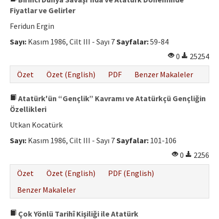
Fiyatlar ve Gelirler
Feridun Ergin
Sayı:
Kasım 1986, Cilt III - Sayı 7
Sayfalar:
59-84
0
25254
Özet
Özet (English)
PDF
Benzer Makaleler
Atatürk'ün “Gençlik” Kavramı ve Atatürkçü Gençliğin
Özellikleri
Utkan Kocatürk
Sayı:
Kasım 1986, Cilt III - Sayı 7
Sayfalar:
101-106
0
2256
Özet
Özet (English)
PDF (English)
Benzer Makaleler
Çok Yönlü Tarihî Kişiliği ile Atatürk