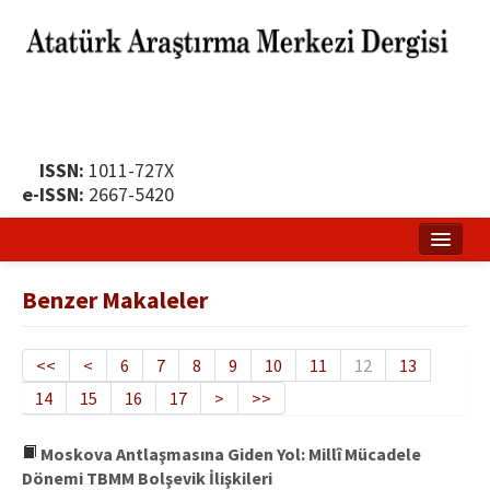
ISSN:
1011-727X
e-ISSN:
2667-5420
Ana Sayfa
Benzer Makaleler
Hakkında
Yayın Politikası
<<
<
6
7
8
9
10
11
12
13
14
15
16
17
>
>>
Dergi Kurulları
Yayın İlkeleri
Moskova Antlaşmasına Giden Yol: Millî Mücadele
Dönemi TBMM Bolşevik İlişkileri