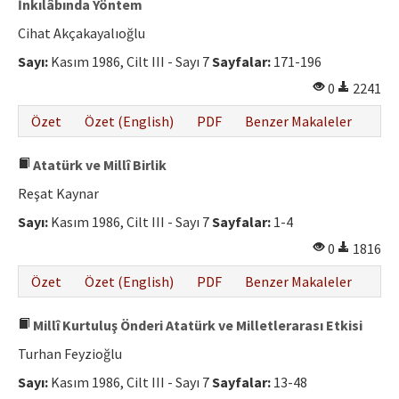
İnkılâbında Yöntem
Cihat Akçakayalıoğlu
Sayı:
Kasım 1986, Cilt III - Sayı 7
Sayfalar:
171-196
0
2241
Özet
Özet (English)
PDF
Benzer Makaleler
Atatürk ve Millî Birlik
Reşat Kaynar
Sayı:
Kasım 1986, Cilt III - Sayı 7
Sayfalar:
1-4
0
1816
Özet
Özet (English)
PDF
Benzer Makaleler
Millî Kurtuluş Önderi Atatürk ve Milletlerarası Etkisi
Turhan Feyzioğlu
Sayı:
Kasım 1986, Cilt III - Sayı 7
Sayfalar:
13-48