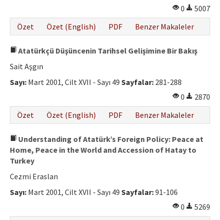
0
5007
Özet
Özet (English)
PDF
Benzer Makaleler
Atatürkçü Düşüncenin Tarihsel Gelişimine Bir Bakış
Sait Aşgın
Sayı:
Mart 2001, Cilt XVII - Sayı 49
Sayfalar:
281-288
0
2870
Özet
Özet (English)
PDF
Benzer Makaleler
Understanding of Atatürk’s Foreign Policy: Peace at
Home, Peace in the World and Accession of Hatay to
Turkey
Cezmi Eraslan
Sayı:
Mart 2001, Cilt XVII - Sayı 49
Sayfalar:
91-106
0
5269