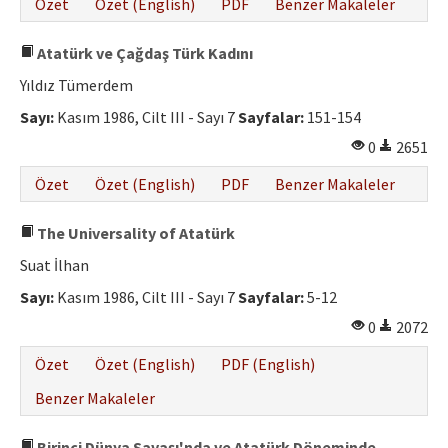
Özet
Özet (English)
PDF
Benzer Makaleler
Atatürk ve Çağdaş Türk Kadını
Yıldız Tümerdem
Sayı:
Kasım 1986, Cilt III - Sayı 7
Sayfalar:
151-154
0
2651
Özet
Özet (English)
PDF
Benzer Makaleler
The Universality of Atatürk
Suat İlhan
Sayı:
Kasım 1986, Cilt III - Sayı 7
Sayfalar:
5-12
0
2072
Özet
Özet (English)
PDF (English)
Benzer Makaleler
Birinci Dünya Savaşı'nda ve Atatürk Döneminde