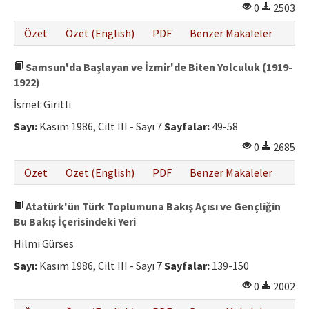
0
2503
Özet
Özet (English)
PDF
Benzer Makaleler
Samsun'da Başlayan ve İzmir'de Biten Yolculuk (1919-
1922)
İsmet Giritli
Sayı:
Kasım 1986, Cilt III - Sayı 7
Sayfalar:
49-58
0
2685
Özet
Özet (English)
PDF
Benzer Makaleler
Atatürk'ün Türk Toplumuna Bakış Açısı ve Gençliğin
Bu Bakış İçerisindeki Yeri
Hilmi Gürses
Sayı:
Kasım 1986, Cilt III - Sayı 7
Sayfalar:
139-150
0
2002