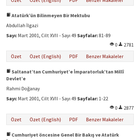
Özet
Özet (English)
PDF
Benzer Makaleler
Atatürk’ün Bilinmeyen Bir Mektubu
Abdullah İlgazi
Sayı:
Mart 2001, Cilt XVII - Sayı 49
Sayfalar:
81-89
0
2781
Özet
Özet (English)
PDF
Benzer Makaleler
Saltanat’tan Cumhuriyet’e İmparatorluk’tan Millî
Devlet’e
Rahmi Doğanay
Sayı:
Mart 2001, Cilt XVII - Sayı 49
Sayfalar:
1-22
0
2877
Özet
Özet (English)
PDF
Benzer Makaleler
Cumhuriyet öncesine Genel Bir Bakış ve Atatürk