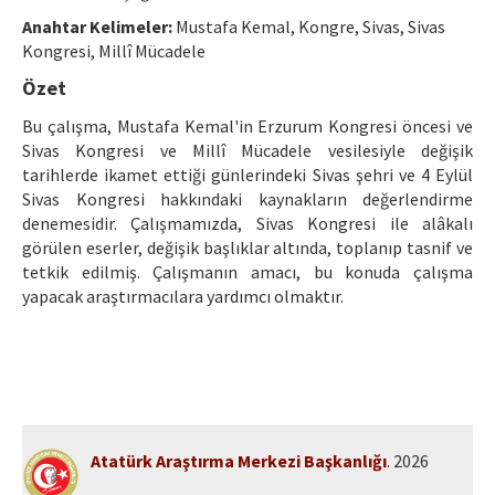
Etik İlkeler
Anahtar Kelimeler:
Mustafa Kemal, Kongre, Sivas, Sivas
Yazar Rehberi
Kongresi, Millî Mücadele
Özet
Hakem Rehberi
Bu çalışma, Mustafa Kemal'in Erzurum Kongresi öncesi ve
İletişim
Sivas Kongresi ve Millî Mücadele vesilesiyle değişik
tarihlerde ikamet ettiği günlerindeki Sivas şehri ve 4 Eylül
Sivas Kongresi hakkındaki kaynakların değerlendirme
denemesidir. Çalışmamızda, Sivas Kongresi ile alâkalı
görülen eserler, değişik başlıklar altında, toplanıp tasnif ve
tetkik edilmiş. Çalışmanın amacı, bu konuda çalışma
yapacak araştırmacılara yardımcı olmaktır.
Atatürk Araştırma Merkezi Başkanlığı
. 2026