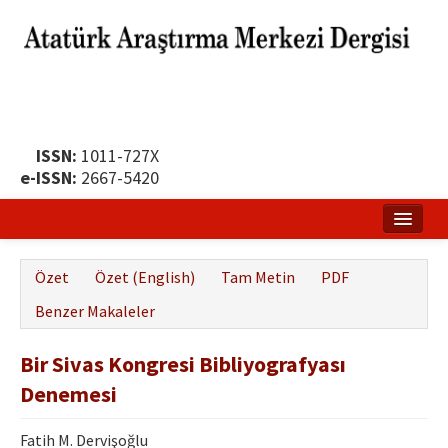
ISSN:
1011-727X
e-ISSN:
2667-5420
Ana Sayfa
Özet
Özet (English)
Tam Metin
PDF
Hakkında
Benzer Makaleler
Yayın Politikası
Bir Sivas Kongresi Bibliyografyası
Dergi Kurulları
Denemesi
Yayın İlkeleri
Fatih M. Dervişoğlu