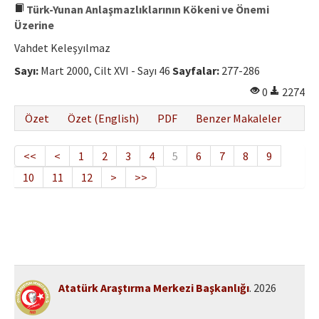
Türk-Yunan Anlaşmazlıklarının Kökeni ve Önemi
Üzerine
Vahdet Keleşyılmaz
Sayı:
Mart 2000, Cilt XVI - Sayı 46
Sayfalar:
277-286
0
2274
Özet
Özet (English)
PDF
Benzer Makaleler
<<
<
1
2
3
4
5
6
7
8
9
10
11
12
>
>>
Atatürk Araştırma Merkezi Başkanlığı
. 2026