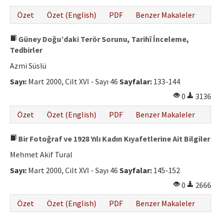
Özet
Özet (English)
PDF
Benzer Makaleler
Güney Doğu’daki Terör Sorunu, Tarihî İnceleme,
Tedbirler
Azmi Süslü
Sayı:
Mart 2000, Cilt XVI - Sayı 46
Sayfalar:
133-144
0
3136
Özet
Özet (English)
PDF
Benzer Makaleler
Bir Fotoğraf ve 1928 Yılı Kadın Kıyafetlerine Ait Bilgiler
Mehmet Akif Tural
Sayı:
Mart 2000, Cilt XVI - Sayı 46
Sayfalar:
145-152
0
2666
Özet
Özet (English)
PDF
Benzer Makaleler