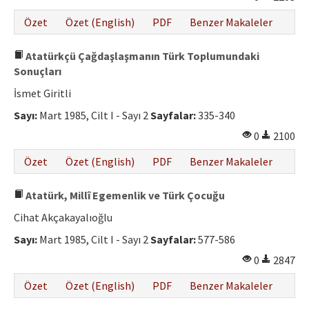
Özet
Özet (English)
PDF
Benzer Makaleler
Atatürkçü Çağdaşlaşmanın Türk Toplumundaki
Sonuçları
İsmet Giritli
Sayı:
Mart 1985, Cilt I - Sayı 2
Sayfalar:
335-340
0
2100
Özet
Özet (English)
PDF
Benzer Makaleler
Atatürk, Millî Egemenlik ve Türk Çocuğu
Cihat Akçakayalıoğlu
Sayı:
Mart 1985, Cilt I - Sayı 2
Sayfalar:
577-586
0
2847
Özet
Özet (English)
PDF
Benzer Makaleler