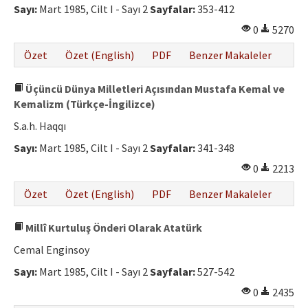
Sayı:
Mart 1985, Cilt I - Sayı 2
Sayfalar:
353-412
0
5270
Özet
Özet (English)
PDF
Benzer Makaleler
Üçüncü Dünya Milletleri Açısından Mustafa Kemal ve
Kemalizm (Türkçe-İngilizce)
S.a.h. Haqqı
Sayı:
Mart 1985, Cilt I - Sayı 2
Sayfalar:
341-348
0
2213
Özet
Özet (English)
PDF
Benzer Makaleler
Millî Kurtuluş Önderi Olarak Atatürk
Cemal Enginsoy
Sayı:
Mart 1985, Cilt I - Sayı 2
Sayfalar:
527-542
0
2435