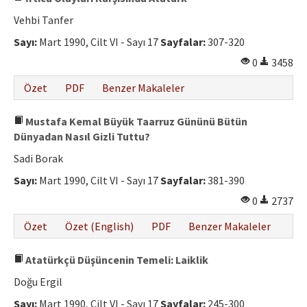
Vehbi Tanfer
Sayı:
Mart 1990, Cilt VI - Sayı 17
Sayfalar:
307-320
0
3458
Özet
PDF
Benzer Makaleler
Mustafa Kemal Büyük Taarruz Gününü Bütün
Dünyadan Nasıl Gizli Tuttu?
Sadi Borak
Sayı:
Mart 1990, Cilt VI - Sayı 17
Sayfalar:
381-390
0
2737
Özet
Özet (English)
PDF
Benzer Makaleler
Atatürkçü Düşüncenin Temeli: Laiklik
Doğu Ergil
Sayı:
Mart 1990, Cilt VI - Sayı 17
Sayfalar:
245-300