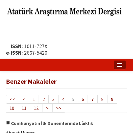
ISSN:
1011-727X
e-ISSN:
2667-5420
Ana Sayfa
Benzer Makaleler
Hakkında
Yayın Politikası
<<
<
1
2
3
4
5
6
7
8
9
10
11
12
>
>>
Dergi Kurulları
Yayın İlkeleri
Cumhuriyetin İlk Dönemlerinde Lâiklik
Ahmet Mumcu