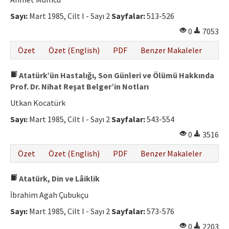
Etik İlkeler
Sayı:
Mart 1985, Cilt I - Sayı 2
Sayfalar:
513-526
Yazar Rehberi
0
7053
Hakem Rehberi
Özet
Özet (English)
PDF
Benzer Makaleler
İletişim
Atatürk’ün Hastalığı, Son Günleri ve Ölümü Hakkında
Prof. Dr. Nihat Reşat Belger’in Notları
Utkan Kocatürk
Sayı:
Mart 1985, Cilt I - Sayı 2
Sayfalar:
543-554
0
3516
Özet
Özet (English)
PDF
Benzer Makaleler
Atatürk, Din ve Lâiklik
İbrahim Agah Çubukçu
Sayı:
Mart 1985, Cilt I - Sayı 2
Sayfalar:
573-576
0
2203