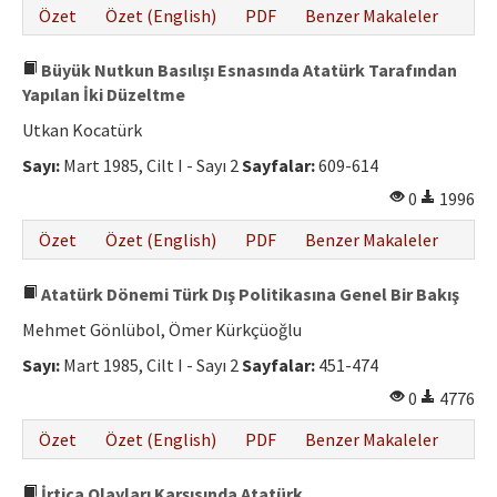
Özet
Özet (English)
PDF
Benzer Makaleler
Büyük Nutkun Basılışı Esnasında Atatürk Tarafından
Yapılan İki Düzeltme
Utkan Kocatürk
Sayı:
Mart 1985, Cilt I - Sayı 2
Sayfalar:
609-614
0
1996
Özet
Özet (English)
PDF
Benzer Makaleler
Atatürk Dönemi Türk Dış Politikasına Genel Bir Bakış
Mehmet Gönlübol, Ömer Kürkçüoğlu
Sayı:
Mart 1985, Cilt I - Sayı 2
Sayfalar:
451-474
0
4776
Özet
Özet (English)
PDF
Benzer Makaleler
İrtica Olayları Karşısında Atatürk