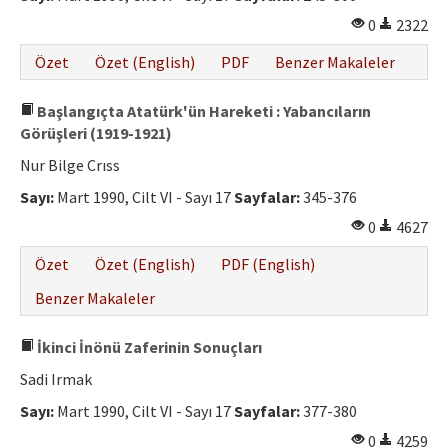
0
2322
Özet
Özet (English)
PDF
Benzer Makaleler
Başlangıçta Atatürk'ün Hareketi : Yabancıların
Görüşleri (1919-1921)
Nur Bilge Crıss
Sayı:
Mart 1990, Cilt VI - Sayı 17
Sayfalar:
345-376
0
4627
Özet
Özet (English)
PDF (English)
Benzer Makaleler
İkinci İnönü Zaferinin Sonuçları
Sadi Irmak
Sayı:
Mart 1990, Cilt VI - Sayı 17
Sayfalar:
377-380
0
4259