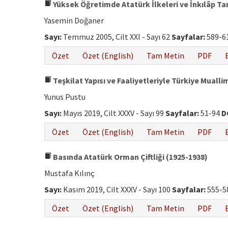
Yüksek Öğretimde Atatürk İlkeleri ve İnkılâp Tar
Yasemin Doğaner
Sayı:
Temmuz 2005, Cilt XXI - Sayı 62
Sayfalar:
589-6
Özet
Özet (English)
Tam Metin
PDF
Teşkilat Yapısı ve Faaliyetleriyle Türkiye Muallim
Yunus Pustu
Sayı:
Mayıs 2019, Cilt XXXV - Sayı 99
Sayfalar:
51-94
D
Özet
Özet (English)
Tam Metin
PDF
Basında Atatürk Orman Çiftliği (1925-1938)
Mustafa Kılınç
Sayı:
Kasım 2019, Cilt XXXV - Sayı 100
Sayfalar:
555-5
Özet
Özet (English)
Tam Metin
PDF