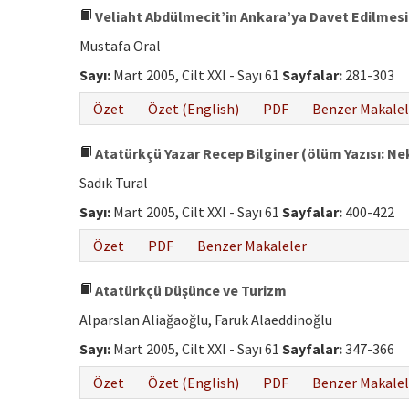
Veliaht Abdülmecit’in Ankara’ya Davet Edilmesi
Mustafa Oral
Sayı:
Mart 2005, Cilt XXI - Sayı 61
Sayfalar:
281-303
Özet
Özet (English)
PDF
Benzer Makalel
Atatürkçü Yazar Recep Bilginer (ölüm Yazısı: Nek
Sadık Tural
Sayı:
Mart 2005, Cilt XXI - Sayı 61
Sayfalar:
400-422
Özet
PDF
Benzer Makaleler
Atatürkçü Düşünce ve Turizm
Alparslan Aliağaoğlu, Faruk Alaeddinoğlu
Sayı:
Mart 2005, Cilt XXI - Sayı 61
Sayfalar:
347-366
Özet
Özet (English)
PDF
Benzer Makalel