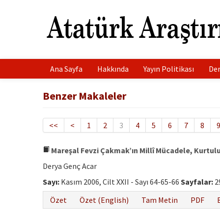
Ana Sayfa
Hakkında
Yayın Politikası
Der
Benzer Makaleler
<<
<
1
2
3
4
5
6
7
8
Mareşal Fevzi Çakmak’ın Millî Mücadele, Kurtulu
Derya Genç Acar
Sayı:
Kasım 2006, Cilt XXII - Sayı 64-65-66
Sayfalar:
2
Özet
Özet (English)
Tam Metin
PDF