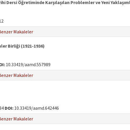
ihi Dersi Öğretiminde Karşılaşılan Problemler ve Yeni Yaklaşım
12
Benzer Makaleler
ler Birliği (1921-1936)
OI:
10.33419/aamd.557989
Benzer Makaleler
84
DOI:
10.33419/aamd.642446
Benzer Makaleler