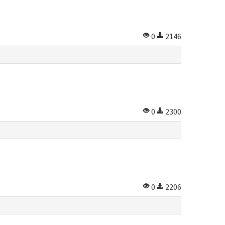
0
2146
0
2300
0
2206