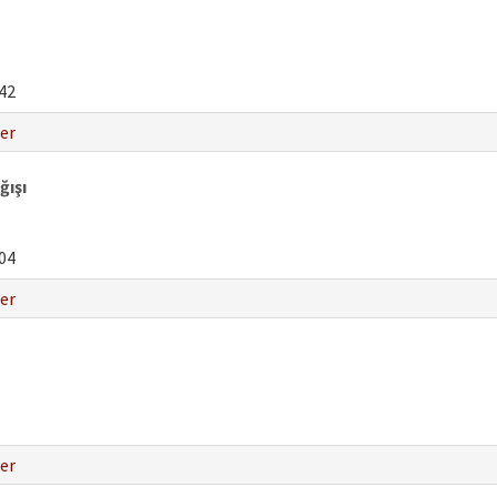
42
er
ğışı
04
er
er