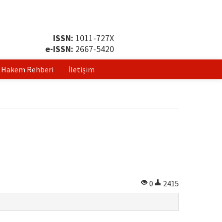
ISSN:
1011-727X
e-ISSN:
2667-5420
Hakem Rehberi
İletişim
0
2415