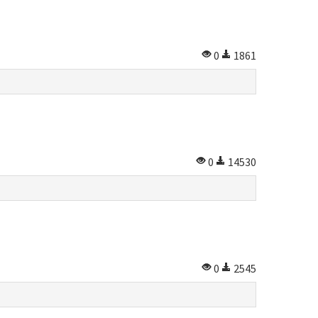
0
1861
0
14530
0
2545