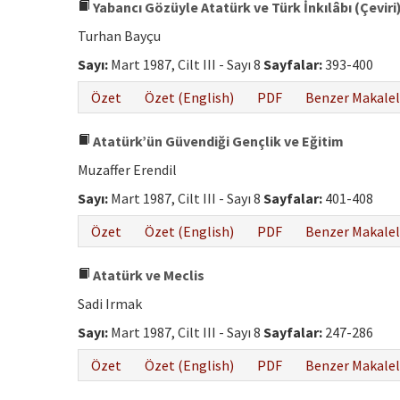
Yabancı Gözüyle Atatürk ve Türk İnkılâbı (Çeviri
Turhan Bayçu
Sayı:
Mart 1987, Cilt III - Sayı 8
Sayfalar:
393-400
Özet
Özet (English)
PDF
Benzer Makalel
Atatürk’ün Güvendiği Gençlik ve Eğitim
Muzaffer Erendil
Sayı:
Mart 1987, Cilt III - Sayı 8
Sayfalar:
401-408
Özet
Özet (English)
PDF
Benzer Makalel
Atatürk ve Meclis
Sadi Irmak
Sayı:
Mart 1987, Cilt III - Sayı 8
Sayfalar:
247-286
Özet
Özet (English)
PDF
Benzer Makalel