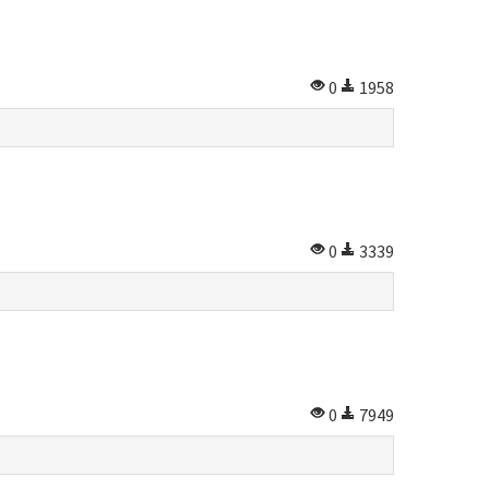
0
1958
0
3339
0
7949