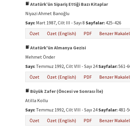
Atatürk’ün Sipariş Ettiği Bazı Kitaplar
Niyazi Ahmet Banoğlu
Sayı:
Mart 1987, Cilt III - Sayı 8
Sayfalar:
425-426
Özet
Özet (English)
PDF
Benzer Makalel
Atatürk'ün Almanya Gezisi
Mehmet Önder
Sayı:
Temmuz 1992, Cilt VIII - Sayı 24
Sayfalar:
561-6
Özet
Özet (English)
PDF
Benzer Makalel
Büyük Zafer (Öncesi ve Sonrası İle)
Atilla Kollu
Sayı:
Temmuz 1992, Cilt VIII - Sayı 24
Sayfalar:
481-5
Özet
Özet (English)
PDF
Benzer Makalel