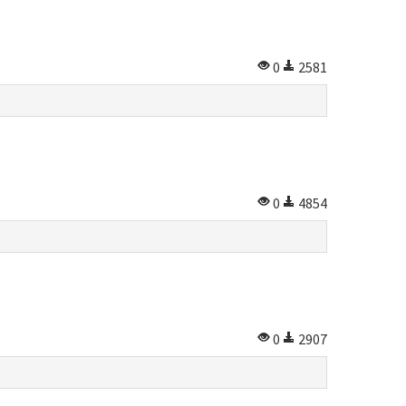
0
2581
0
4854
0
2907