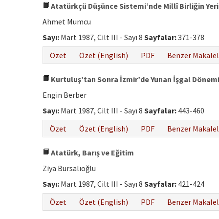
Atatürkçü Düşünce Sistemi’nde Millî Birliğin Yeri
Ahmet Mumcu
Sayı:
Mart 1987, Cilt III - Sayı 8
Sayfalar:
371-378
Özet
Özet (English)
PDF
Benzer Makalel
Kurtuluş’tan Sonra İzmir’de Yunan İşgal Dönemi
Engin Berber
Sayı:
Mart 1987, Cilt III - Sayı 8
Sayfalar:
443-460
Özet
Özet (English)
PDF
Benzer Makalel
Atatürk, Barış ve Eğitim
Ziya Bursalıoğlu
Sayı:
Mart 1987, Cilt III - Sayı 8
Sayfalar:
421-424
Özet
Özet (English)
PDF
Benzer Makalel