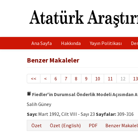
Ana Sayfa
Hakkında
Yayın Politikası
Der
Benzer Makaleler
<<
<
6
7
8
9
10
11
12
13
Fiedler'in Durumsal Önderlik Modeli Açısından A
Salih Güney
Sayı:
Mart 1992, Cilt VIII - Sayı 23
Sayfalar:
309-316
Özet
Özet (English)
PDF
Benzer Makalel