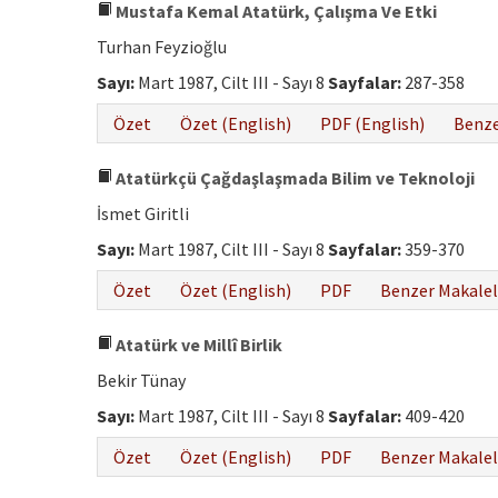
Mustafa Kemal Atatürk, Çalışma Ve Etki
Turhan Feyzioğlu
Sayı:
Mart 1987, Cilt III - Sayı 8
Sayfalar:
287-358
Özet
Özet (English)
PDF (English)
Benze
Atatürkçü Çağdaşlaşmada Bilim ve Teknoloji
İsmet Giritli
Sayı:
Mart 1987, Cilt III - Sayı 8
Sayfalar:
359-370
Özet
Özet (English)
PDF
Benzer Makalel
Atatürk ve Millî Birlik
Bekir Tünay
Sayı:
Mart 1987, Cilt III - Sayı 8
Sayfalar:
409-420
Özet
Özet (English)
PDF
Benzer Makalel