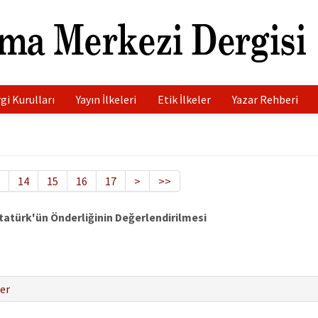
gi Kurulları
Yayın İlkeleri
Etik İlkeler
Yazar Rehberi
14
15
16
17
>
>>
tatürk'ün Önderliğinin Değerlendirilmesi
er