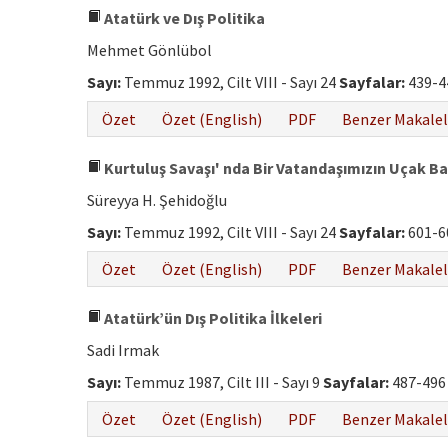
Atatürk ve Dış Politika
Mehmet Gönlübol
Sayı:
Temmuz 1992, Cilt VIII - Sayı 24
Sayfalar:
439-4
Özet
Özet (English)
PDF
Benzer Makalel
Kurtuluş Savaşı' nda Bir Vatandaşımızın Uçak Ba
Süreyya H. Şehidoğlu
Sayı:
Temmuz 1992, Cilt VIII - Sayı 24
Sayfalar:
601-6
Özet
Özet (English)
PDF
Benzer Makalel
Atatürk’ün Dış Politika İlkeleri
Sadi Irmak
Sayı:
Temmuz 1987, Cilt III - Sayı 9
Sayfalar:
487-496
Özet
Özet (English)
PDF
Benzer Makalel