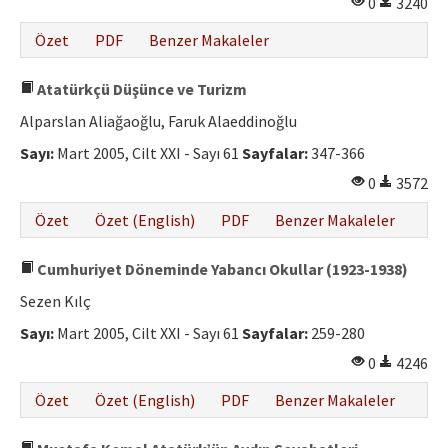
0
3240
Özet
PDF
Benzer Makaleler
Atatürkçü Düşünce ve Turizm
Alparslan Aliağaoğlu, Faruk Alaeddinoğlu
Sayı:
Mart 2005, Cilt XXI - Sayı 61
Sayfalar:
347-366
0
3572
Özet
Özet (English)
PDF
Benzer Makaleler
Cumhuriyet Döneminde Yabancı Okullar (1923-1938)
Sezen Kılç
Sayı:
Mart 2005, Cilt XXI - Sayı 61
Sayfalar:
259-280
0
4246
Özet
Özet (English)
PDF
Benzer Makaleler