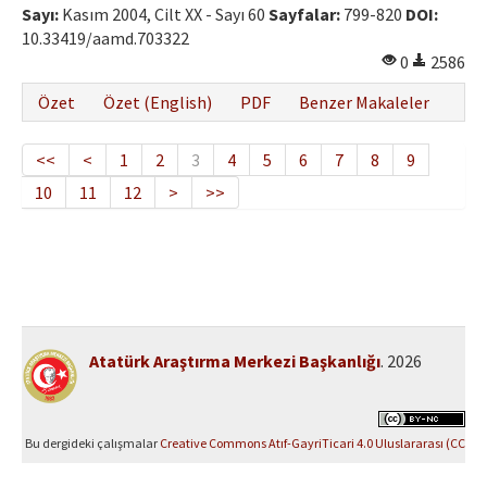
Sayı:
Kasım 2004, Cilt XX - Sayı 60
Sayfalar:
799-820
DOI:
10.33419/aamd.703322
0
2586
Özet
Özet (English)
PDF
Benzer Makaleler
<<
<
1
2
3
4
5
6
7
8
9
10
11
12
>
>>
Atatürk Araştırma Merkezi Başkanlığı
. 2026
Bu dergideki çalışmalar
Creative Commons Atıf-GayriTicari 4.0 Uluslararası (CC
BY-NC 4.0)
ile lisanslanmıştır.