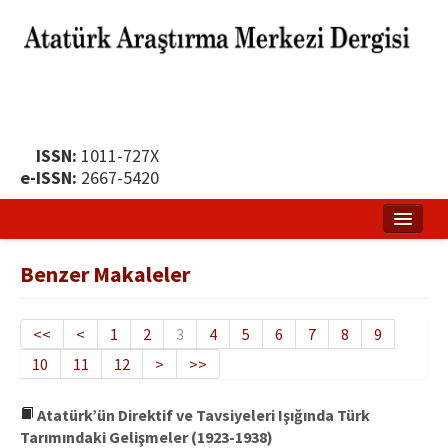
ISSN:
1011-727X
e-ISSN:
2667-5420
Ana Sayfa
Benzer Makaleler
Hakkında
Yayın Politikası
<<
<
1
2
3
4
5
6
7
8
9
10
11
12
>
>>
Dergi Kurulları
Yayın İlkeleri
Atatürk’ün Direktif ve Tavsiyeleri Işığında Türk
Tarımındaki Gelişmeler (1923-1938)