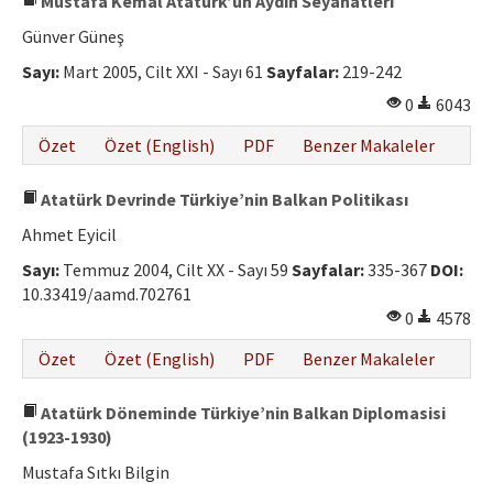
Mustafa Kemal Atatürk’ün Aydın Seyahatleri
Günver Güneş
Sayı:
Mart 2005, Cilt XXI - Sayı 61
Sayfalar:
219-242
0
6043
Özet
Özet (English)
PDF
Benzer Makaleler
Atatürk Devrinde Türkiye’nin Balkan Politikası
Ahmet Eyicil
Sayı:
Temmuz 2004, Cilt XX - Sayı 59
Sayfalar:
335-367
DOI:
10.33419/aamd.702761
0
4578
Özet
Özet (English)
PDF
Benzer Makaleler
Atatürk Döneminde Türkiye’nin Balkan Diplomasisi
(1923-1930)
Mustafa Sıtkı Bilgin