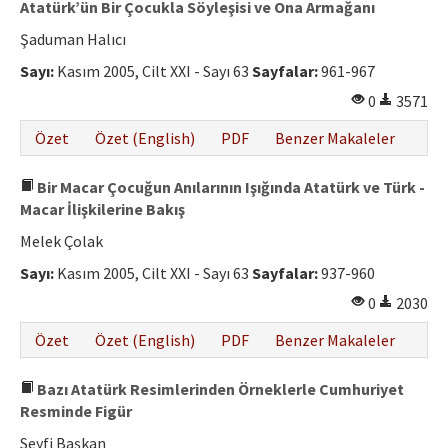
Atatürk’ün Bir Çocukla Söyleşisi ve Ona Armağanı
Şaduman Halıcı
Sayı:
Kasım 2005, Cilt XXI - Sayı 63
Sayfalar:
961-967
0
3571
Özet
Özet (English)
PDF
Benzer Makaleler
Bir Macar Çocuğun Anılarının Işığında Atatürk ve Türk -
Macar İlişkilerine Bakış
Melek Çolak
Sayı:
Kasım 2005, Cilt XXI - Sayı 63
Sayfalar:
937-960
0
2030
Özet
Özet (English)
PDF
Benzer Makaleler
Bazı Atatürk Resimlerinden Örneklerle Cumhuriyet
Resminde Figür
Seyfi Başkan