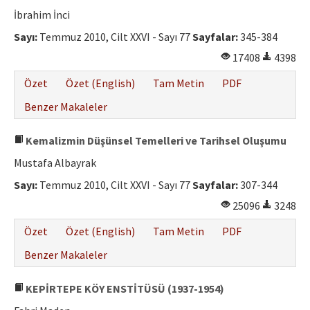
Etik İlkeler
İbrahim İnci
Yazar Rehberi
Sayı:
Temmuz 2010, Cilt XXVI - Sayı 77
Sayfalar:
345-384
17408
4398
Hakem Rehberi
Özet
Özet (English)
Tam Metin
PDF
İletişim
Benzer Makaleler
Kemalizmin Düşünsel Temelleri ve Tarihsel Oluşumu
Mustafa Albayrak
Sayı:
Temmuz 2010, Cilt XXVI - Sayı 77
Sayfalar:
307-344
25096
3248
Özet
Özet (English)
Tam Metin
PDF
Benzer Makaleler
KEPİRTEPE KÖY ENSTİTÜSÜ (1937-1954)