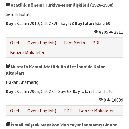
Atatürk Dönemi Türkiye-Mısır İlişkileri (1926-1938)
Semih Bulut
Sayı:
Kasım 2010, Cilt XXVI - Sayı 78
Sayfalar:
535-560
8705
2811
Özet
Özet (English)
Tam Metin
PDF
Benzer Makaleler
Mustafa Kemal Atatürk’ün Afet İnan’da Kalan
Kitapları
Hakan Anameriç
Sayı:
Kasım 2005, Cilt XXI - Sayı 63
Sayfalar:
1115-1140
0
10809
Özet
Özet (English)
PDF
Benzer Makaleler
İsmail Müştak Mayakon’dan Yayımlanmamış Bir Anı: