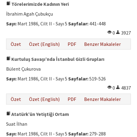
Törelerimizde Kadının Yeri
İbrahim Agah Çubukçu
Sayı:
Mart 1986, Cilt II - Sayı 5
Sayfalar:
441-448
0
3927
Özet
Özet (English)
PDF
Benzer Makaleler
Kurtuluş Savaşı’nda İstanbul Gizli Grupları
Bülent Çukurova
Sayı:
Mart 1986, Cilt II - Sayı 5
Sayfalar:
519-526
0
4837
Özet
Özet (English)
PDF
Benzer Makaleler
Atatürk’ün Yetiştiği Ortam
Suat İlhan
Sayı:
Mart 1986, Cilt II - Sayı 5
Sayfalar:
279-288