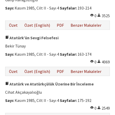
Etik İlkeler
Sayı:
Kasım 1985, Cilt II - Sayı 4
Sayfalar:
193-214
Yazar Rehberi
0
3525
Hakem Rehberi
Özet
Özet (English)
PDF
Benzer Makaleler
İletişim
Atatürk’ün Sevgi Felsefesi
Bekir Tünay
Sayı:
Kasım 1985, Cilt II - Sayı 4
Sayfalar:
163-174
0
4069
Özet
Özet (English)
PDF
Benzer Makaleler
Atatürk ve Atatürkçülük Üzerine Bir İnceleme
Cihat Akçakayalıoğlu
Sayı:
Kasım 1985, Cilt II - Sayı 4
Sayfalar:
175-192
0
2549