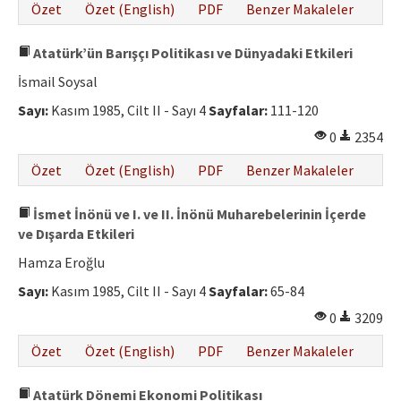
Özet
Özet (English)
PDF
Benzer Makaleler
Atatürk’ün Barışçı Politikası ve Dünyadaki Etkileri
İsmail Soysal
Sayı:
Kasım 1985, Cilt II - Sayı 4
Sayfalar:
111-120
0
2354
Özet
Özet (English)
PDF
Benzer Makaleler
İsmet İnönü ve I. ve II. İnönü Muharebelerinin İçerde
ve Dışarda Etkileri
Hamza Eroğlu
Sayı:
Kasım 1985, Cilt II - Sayı 4
Sayfalar:
65-84
0
3209
Özet
Özet (English)
PDF
Benzer Makaleler
Atatürk Dönemi Ekonomi Politikası