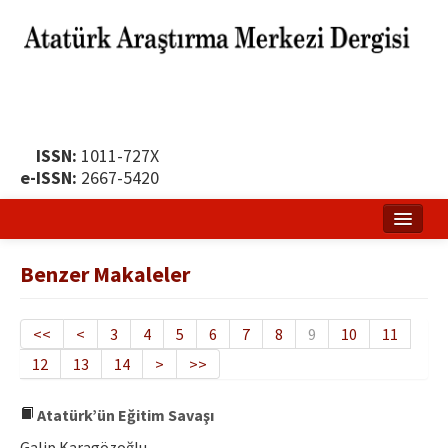
ISSN:
1011-727X
e-ISSN:
2667-5420
Ana Sayfa
Benzer Makaleler
Hakkında
Yayın Politikası
<<
<
3
4
5
6
7
8
9
10
11
12
13
14
>
>>
Dergi Kurulları
Yayın İlkeleri
Atatürk’ün Eğitim Savaşı
Galip Karagözoğlu