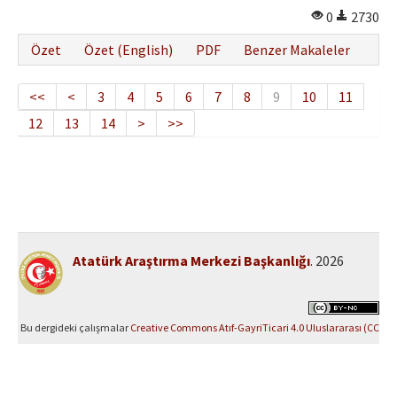
0
2730
Özet
Özet (English)
PDF
Benzer Makaleler
<<
<
3
4
5
6
7
8
9
10
11
12
13
14
>
>>
Atatürk Araştırma Merkezi Başkanlığı
. 2026
Bu dergideki çalışmalar
Creative Commons Atıf-GayriTicari 4.0 Uluslararası (CC
BY-NC 4.0)
ile lisanslanmıştır.
Yazılım Parkı - Bilimsel Dergi Yayınlama ve Yönetim Sistemi