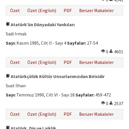
Özet
Özet (English)
PDF
Benzer Makaleler
Atatürk’ün Dünyadaki Yankıları
Sadi Irmak
Sayı:
Kasım 1985, Cilt II - Sayı 4
Sayfalar:
27-54
0
4601
Özet
Özet (English)
PDF
Benzer Makaleler
Atatürkçülük Kültür Unsurlarımızdan Birisidir
Suat İlhan
Sayı:
Temmuz 1990, Cilt VI - Sayı 18
Sayfalar:
459-472
0
2537
Özet
Özet (English)
PDF
Benzer Makaleler
Atatürk, Din ve Laiklik