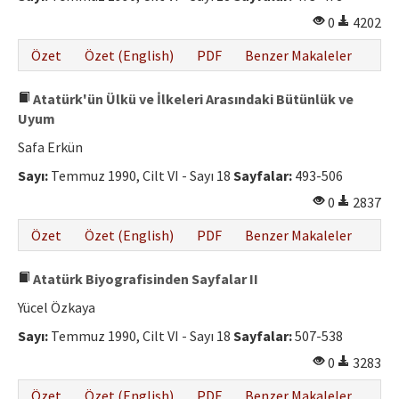
0
4202
Özet
Özet (English)
PDF
Benzer Makaleler
Atatürk'ün Ülkü ve İlkeleri Arasındaki Bütünlük ve
Uyum
Safa Erkün
Sayı:
Temmuz 1990, Cilt VI - Sayı 18
Sayfalar:
493-506
0
2837
Özet
Özet (English)
PDF
Benzer Makaleler
Atatürk Biyografisinden Sayfalar II
Yücel Özkaya
Sayı:
Temmuz 1990, Cilt VI - Sayı 18
Sayfalar:
507-538
0
3283
Özet
Özet (English)
PDF
Benzer Makaleler