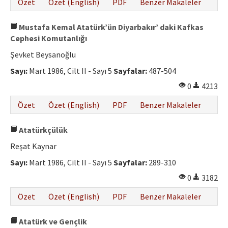
Özet
Özet (English)
PDF
Benzer Makaleler
Mustafa Kemal Atatürk’ün Diyarbakır’ daki Kafkas
Cephesi Komutanlığı
Şevket Beysanoğlu
Sayı:
Mart 1986, Cilt II - Sayı 5
Sayfalar:
487-504
0
4213
Özet
Özet (English)
PDF
Benzer Makaleler
Atatürkçülük
Reşat Kaynar
Sayı:
Mart 1986, Cilt II - Sayı 5
Sayfalar:
289-310
0
3182
Özet
Özet (English)
PDF
Benzer Makaleler
Atatürk ve Gençlik