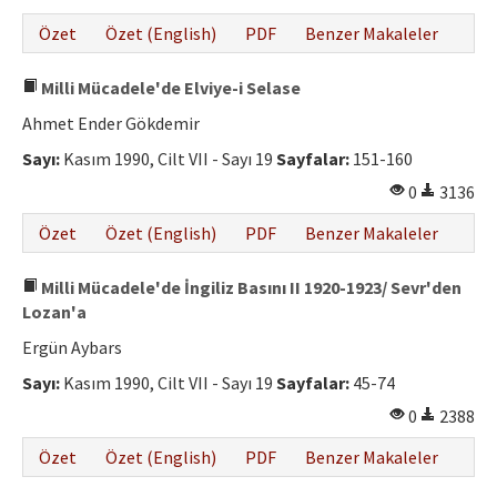
Özet
Özet (English)
PDF
Benzer Makaleler
Milli Mücadele'de Elviye-i Selase
Ahmet Ender Gökdemir
Sayı:
Kasım 1990, Cilt VII - Sayı 19
Sayfalar:
151-160
0
3136
Özet
Özet (English)
PDF
Benzer Makaleler
Milli Mücadele'de İngiliz Basını II 1920-1923/ Sevr'den
Lozan'a
Ergün Aybars
Sayı:
Kasım 1990, Cilt VII - Sayı 19
Sayfalar:
45-74
0
2388
Özet
Özet (English)
PDF
Benzer Makaleler