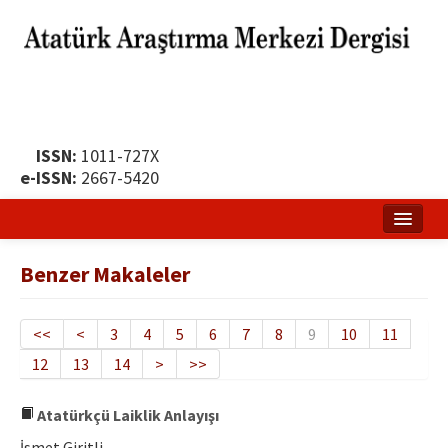
ISSN:
1011-727X
e-ISSN:
2667-5420
Ana Sayfa
Benzer Makaleler
Hakkında
Yayın Politikası
<<
<
3
4
5
6
7
8
9
10
11
12
13
14
>
>>
Dergi Kurulları
Yayın İlkeleri
Atatürkçü Laiklik Anlayışı
İsmet Giritli