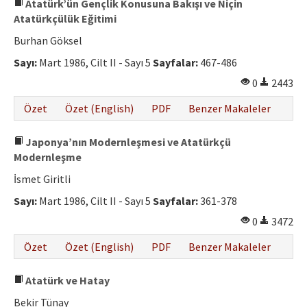
Atatürk’ün Gençlik Konusuna Bakışı ve Niçin
Atatürkçülük Eğitimi
Burhan Göksel
Sayı:
Mart 1986, Cilt II - Sayı 5
Sayfalar:
467-486
0
2443
Özet
Özet (English)
PDF
Benzer Makaleler
Japonya’nın Modernleşmesi ve Atatürkçü
Modernleşme
İsmet Giritli
Sayı:
Mart 1986, Cilt II - Sayı 5
Sayfalar:
361-378
0
3472
Özet
Özet (English)
PDF
Benzer Makaleler
Atatürk ve Hatay
Bekir Tünay