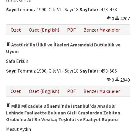
Etik İlkeler
Sayı:
Temmuz 1990, Cilt VI - Sayı 18
Sayfalar:
473-478
Yazar Rehberi
0
4207
Hakem Rehberi
Özet
Özet (English)
PDF
Benzer Makaleler
İletişim
Atatürk'ün Ülkü ve İlkeleri Arasındaki Bütünlük ve
Uyum
Safa Erkün
Sayı:
Temmuz 1990, Cilt VI - Sayı 18
Sayfalar:
493-506
0
2840
Özet
Özet (English)
PDF
Benzer Makaleler
Milli Mücadele Dönemi'nde İstanbul'da Anadolu
Lehinde Faaliyette Bulunan Gizli Gruplardan Zabitan
Grubu'na Ait Bir Vesika/ Teşkilat ve Faaliyet Raporu
Mesut Aydın