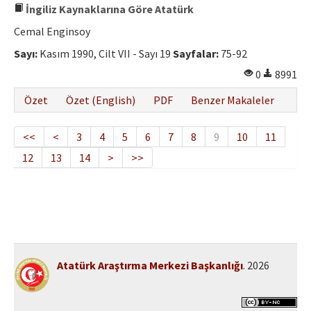
İngiliz Kaynaklarına Göre Atatürk
Cemal Enginsoy
Sayı:
Kasım 1990, Cilt VII - Sayı 19
Sayfalar:
75-92
0
8991
Özet
Özet (English)
PDF
Benzer Makaleler
<<
<
3
4
5
6
7
8
9
10
11
12
13
14
>
>>
Atatürk Araştırma Merkezi Başkanlığı
. 2026