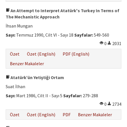
An Attempt to Interpret Atatürk's Turkey In Terms of
The Mechanistic Approach
İhsan Mungan
Sayı:
Temmuz 1990, Cilt VI - Sayı 18
Sayfalar:
549-560
0
2031
Özet
Özet (English)
PDF (English)
Benzer Makaleler
Atatürk’ün Yetiştiği Ortam
Suat İlhan
Sayı:
Mart 1986, Cilt II - Sayı 5
Sayfalar:
279-288
0
2734
Özet
Özet (English)
PDF
Benzer Makaleler