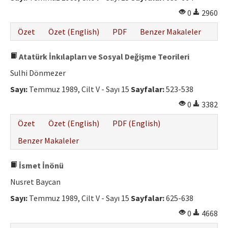
0
2960
Özet
Özet (English)
PDF
Benzer Makaleler
Atatürk İnkılapları ve Sosyal Değişme Teorileri
Sulhi Dönmezer
Sayı:
Temmuz 1989, Cilt V - Sayı 15
Sayfalar:
523-538
0
3382
Özet
Özet (English)
PDF (English)
Benzer Makaleler
İsmet İnönü
Nusret Baycan
Sayı:
Temmuz 1989, Cilt V - Sayı 15
Sayfalar:
625-638
0
4668