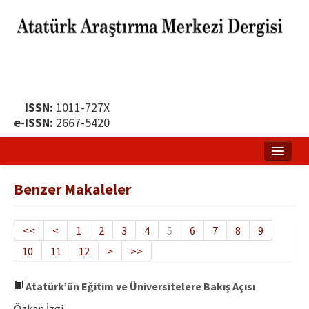
ISSN:
1011-727X
e-ISSN:
2667-5420
Ana Sayfa
Benzer Makaleler
Hakkında
Yayın Politikası
<<
<
1
2
3
4
5
6
7
8
9
10
11
12
>
>>
Dergi Kurulları
Yayın İlkeleri
Atatürk’ün Eğitim ve Üniversitelere Bakış Açısı
Özkan İzgi