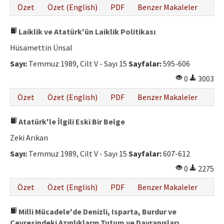
Özet
Özet (English)
PDF
Benzer Makaleler
Laiklik ve Atatürk'ün Laiklik Politikası
Hüsamettin Ünsal
Sayı:
Temmuz 1989, Cilt V - Sayı 15
Sayfalar:
595-606
0
3003
Özet
Özet (English)
PDF
Benzer Makaleler
Atatürk'le İlgili Eski Bir Belge
Zeki Arıkan
Sayı:
Temmuz 1989, Cilt V - Sayı 15
Sayfalar:
607-612
0
2275
Özet
Özet (English)
PDF
Benzer Makaleler
Milli Mücadele'de Denizli, Isparta, Burdur ve
Çevresindeki Azınlıkların Tutum ve Davranışları