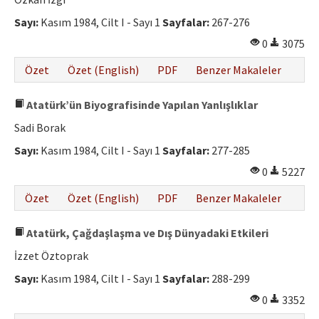
Etik İlkeler
Sayı:
Kasım 1984, Cilt I - Sayı 1
Sayfalar:
267-276
Yazar Rehberi
0
3075
Hakem Rehberi
Özet
Özet (English)
PDF
Benzer Makaleler
İletişim
Atatürk’ün Biyografisinde Yapılan Yanlışlıklar
Sadi Borak
Sayı:
Kasım 1984, Cilt I - Sayı 1
Sayfalar:
277-285
0
5227
Özet
Özet (English)
PDF
Benzer Makaleler
Atatürk, Çağdaşlaşma ve Dış Dünyadaki Etkileri
İzzet Öztoprak
Sayı:
Kasım 1984, Cilt I - Sayı 1
Sayfalar:
288-299
0
3352