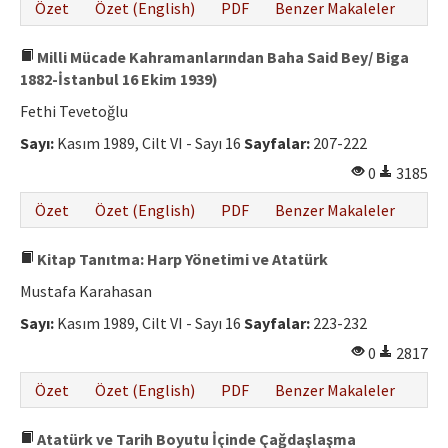
Özet
Özet (English)
PDF
Benzer Makaleler
Milli Mücade Kahramanlarından Baha Said Bey/ Biga
1882-İstanbul 16 Ekim 1939)
Fethi Tevetoğlu
Sayı:
Kasım 1989, Cilt VI - Sayı 16
Sayfalar:
207-222
0
3185
Özet
Özet (English)
PDF
Benzer Makaleler
Kitap Tanıtma: Harp Yönetimi ve Atatürk
Mustafa Karahasan
Sayı:
Kasım 1989, Cilt VI - Sayı 16
Sayfalar:
223-232
0
2817
Özet
Özet (English)
PDF
Benzer Makaleler
Atatürk ve Tarih Boyutu İçinde Çağdaşlaşma