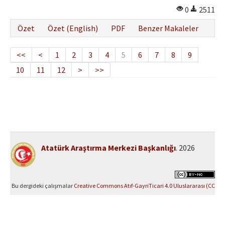
0
2511
Özet
Özet (English)
PDF
Benzer Makaleler
<<
<
1
2
3
4
5
6
7
8
9
10
11
12
>
>>
Atatürk Araştırma Merkezi Başkanlığı
. 2026
Bu dergideki çalışmalar
Creative Commons Atıf-GayriTicari 4.0 Uluslararası (CC
BY-NC 4.0)
ile lisanslanmıştır.
Yazılım Parkı - Bilimsel Dergi Yayınlama ve Yönetim Sistemi