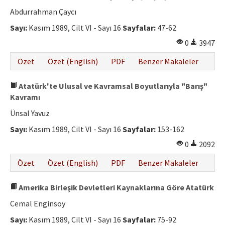
Abdurrahman Çaycı
Sayı:
Kasım 1989, Cilt VI - Sayı 16
Sayfalar:
47-62
0
3947
Özet
Özet (English)
PDF
Benzer Makaleler
Atatürk'te Ulusal ve Kavramsal Boyutlarıyla "Barış"
Kavramı
Ünsal Yavuz
Sayı:
Kasım 1989, Cilt VI - Sayı 16
Sayfalar:
153-162
0
2092
Özet
Özet (English)
PDF
Benzer Makaleler
Amerika Birleşik Devletleri Kaynaklarına Göre Atatürk
Cemal Enginsoy
Sayı:
Kasım 1989, Cilt VI - Sayı 16
Sayfalar:
75-92