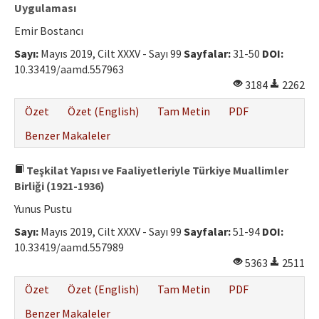
Uygulaması
Emir Bostancı
Sayı:
Mayıs 2019, Cilt XXXV - Sayı 99
Sayfalar:
31-50
DOI:
10.33419/aamd.557963
3184
2262
Özet
Özet (English)
Tam Metin
PDF
Benzer Makaleler
Teşkilat Yapısı ve Faaliyetleriyle Türkiye Muallimler
Birliği (1921-1936)
Yunus Pustu
Sayı:
Mayıs 2019, Cilt XXXV - Sayı 99
Sayfalar:
51-94
DOI:
10.33419/aamd.557989
5363
2511
Özet
Özet (English)
Tam Metin
PDF
Benzer Makaleler