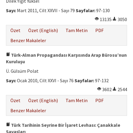
Dilek Yiğit Yüksel
Sayı:
Mart 2011, Cilt XXVII - Sayı 79
Sayfalar:
97-130
13135
3050
Özet
Özet (English)
Tam Metin
PDF
Benzer Makaleler
Türk-Alman Propagandası Karşısında Arap Bürosu’nun
Kuruluşu
Ü. Gülsüm Polat
Sayı:
Ocak 2010, Cilt XXVI - Sayı 76
Sayfalar:
97-132
3602
2544
Özet
Özet (English)
Tam Metin
PDF
Benzer Makaleler
Türk Tarihinin Seyrine Bir İşaret Levhası: Çanakkale
Savaşları