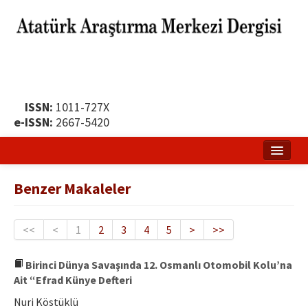
ISSN:
1011-727X
e-ISSN:
2667-5420
Ana Sayfa
Benzer Makaleler
Hakkında
Yayın Politikası
<<
<
1
2
3
4
5
>
>>
Dergi Kurulları
Birinci Dünya Savaşında 12. Osmanlı Otomobil Kolu’na
Ait “Efrad Künye Defteri
Yayın İlkeleri
Nuri Köstüklü