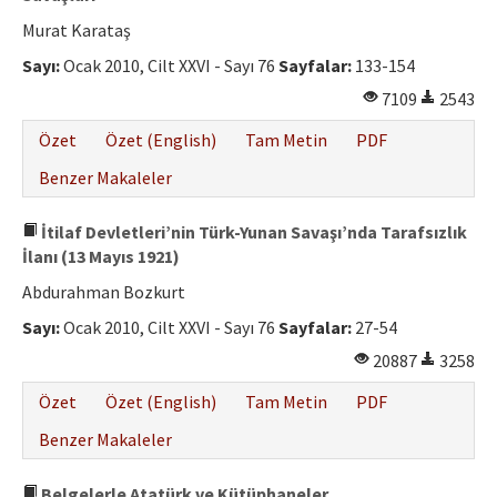
Murat Karataş
Sayı:
Ocak 2010, Cilt XXVI - Sayı 76
Sayfalar:
133-154
7109
2543
Özet
Özet (English)
Tam Metin
PDF
Benzer Makaleler
İtilaf Devletleri’nin Türk-Yunan Savaşı’nda Tarafsızlık
İlanı (13 Mayıs 1921)
Abdurahman Bozkurt
Sayı:
Ocak 2010, Cilt XXVI - Sayı 76
Sayfalar:
27-54
20887
3258
Özet
Özet (English)
Tam Metin
PDF
Benzer Makaleler
Belgelerle Atatürk ve Kütüphaneler