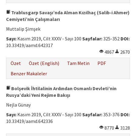
Trablusgarp Savaşı’nda Alman Kızılhaç (Salib-i Ahmer)
Cemiyeti’nin Çalışmaları
Muttalip Şimşek
Sayı:
Kasım 2019, Cilt XXXV - Sayı 100
Sayfalar:
325-352
DOI:
10.33419/aamd.642317
4867
2670
Özet
Özet (English)
Tam Metin
PDF
Benzer Makaleler
Bolşevik İhtilalinin Ardından Osmanlı Devleti’nin
Rusya’daki Yeni Rejime Bakışı
Nejla Günay
Sayı:
Kasım 2019, Cilt XXXV - Sayı 100
Sayfalar:
353-376
DOI:
10.33419/aamd.642336
8770
3128