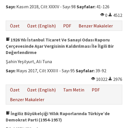
Etik İlkeler
Sayı:
Kasım 2018, Cilt XXXIV - Sayı 98
Sayfalar:
41-126
Yazar Rehberi
0
4512
Hakem Rehberi
Özet
Özet (English)
PDF
Benzer Makaleler
İletişim
1926 Yılı İstanbul Ticaret Ve Sanayi Odası Raporu
Çerçevesinde Aşar Vergisinin Kaldırılması İle İlgili Bir
Değerlendirme
Şahin Yeşilyurt, Ali Tuna
Sayı:
Mayıs 2017, Cilt XXXIII - Sayı 95
Sayfalar:
39-92
10322
2976
Özet
Özet (English)
Tam Metin
PDF
Benzer Makaleler
İngiliz Büyükelçiği Yıllık Raporlarında Türkiye’de
Demokrat Parti (1954-1957)