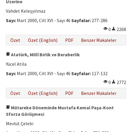
Üzerine
Vahdet Keleşyılmaz
Sayı:
Mart 2000, Cilt XVI - Sayı 46
Sayfalar:
277-286
0
2268
Özet
Özet (English)
PDF
Benzer Makaleler
Atatürk, Millî Birlik ve Beraberlik
Yücel Atila
Sayı:
Mart 2000, Cilt XVI - Sayı 46
Sayfalar:
117-132
0
2772
Özet
Özet (English)
PDF
Benzer Makaleler
Mütareke Döneminde Mustafa Kemal Paşa-Kont
Sforza Görüşmesi
Mevlüt Çelebi