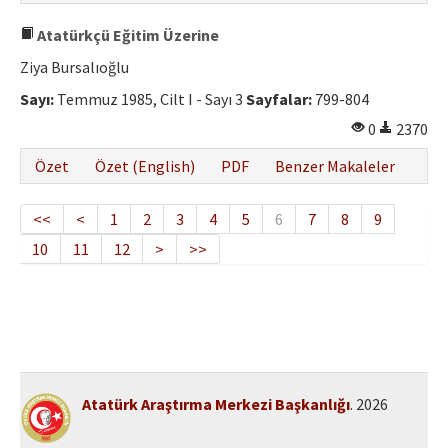
Atatürkçü Eğitim Üzerine
Ziya Bursalıoğlu
Sayı:
Temmuz 1985, Cilt I - Sayı 3
Sayfalar:
799-804
0
2370
Özet
Özet (English)
PDF
Benzer Makaleler
<<
<
1
2
3
4
5
6
7
8
9
10
11
12
>
>>
Atatürk Araştırma Merkezi Başkanlığı
. 2026