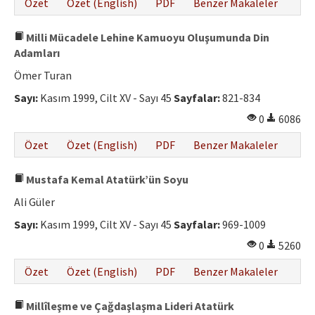
Özet
Özet (English)
PDF
Benzer Makaleler
Milli Mücadele Lehine Kamuoyu Oluşumunda Din
Adamları
Ömer Turan
Sayı:
Kasım 1999, Cilt XV - Sayı 45
Sayfalar:
821-834
0
6086
Özet
Özet (English)
PDF
Benzer Makaleler
Mustafa Kemal Atatürk’ün Soyu
Ali Güler
Sayı:
Kasım 1999, Cilt XV - Sayı 45
Sayfalar:
969-1009
0
5260
Özet
Özet (English)
PDF
Benzer Makaleler
Millîleşme ve Çağdaşlaşma Lideri Atatürk