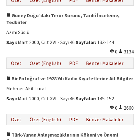
Özet
Özet (English)
PDF
Benzer Makaleler
Güney Doğu’daki Terör Sorunu, Tarihî İnceleme,
Tedbirler
Azmi Süslü
Sayı:
Mart 2000, Cilt XVI - Sayı 46
Sayfalar:
133-144
0
3134
Özet
Özet (English)
PDF
Benzer Makaleler
Bir Fotoğraf ve 1928 Yılı Kadın Kıyafetlerine Ait Bilgiler
Mehmet Akif Tural
Sayı:
Mart 2000, Cilt XVI - Sayı 46
Sayfalar:
145-152
0
2660
Özet
Özet (English)
PDF
Benzer Makaleler
Türk-Yunan Anlaşmazlıklarının Kökeni ve Önemi