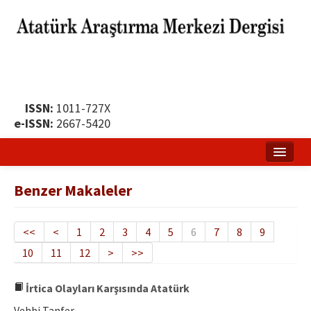
ISSN:
1011-727X
e-ISSN:
2667-5420
Ana Sayfa
Benzer Makaleler
Hakkında
Yayın Politikası
<<
<
1
2
3
4
5
6
7
8
9
10
11
12
>
>>
Dergi Kurulları
Yayın İlkeleri
İrtica Olayları Karşısında Atatürk
Vehbi Tanfer