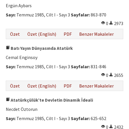
Ergün Aybars
Sayı:
Temmuz 1985, Cilt I - Sayı 3
Sayfalar:
863-870
0
2973
Özet
Özet (English)
PDF
Benzer Makaleler
Batı Yayın Dünyasında Atatürk
Cemal Enginsoy
Sayı:
Temmuz 1985, Cilt I - Sayı 3
Sayfalar:
831-846
0
2655
Özet
Özet (English)
PDF
Benzer Makaleler
Atatürkçülük’te Devletin Dinamik İdeali
Necdet Öztorun
Sayı:
Temmuz 1985, Cilt I - Sayı 3
Sayfalar:
625-652
0
2432