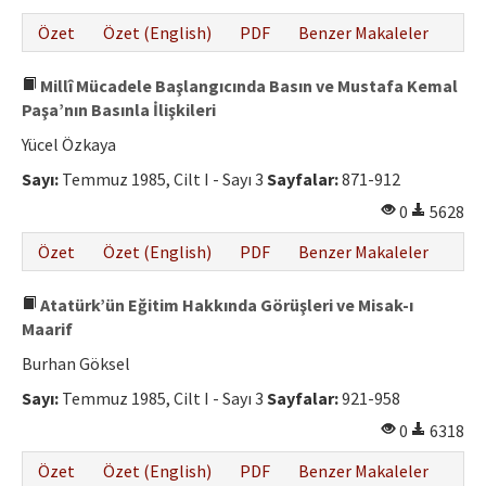
Özet
Özet (English)
PDF
Benzer Makaleler
Millî Mücadele Başlangıcında Basın ve Mustafa Kemal
Paşa’nın Basınla İlişkileri
Yücel Özkaya
Sayı:
Temmuz 1985, Cilt I - Sayı 3
Sayfalar:
871-912
0
5628
Özet
Özet (English)
PDF
Benzer Makaleler
Atatürk’ün Eğitim Hakkında Görüşleri ve Misak-ı
Maarif
Burhan Göksel
Sayı:
Temmuz 1985, Cilt I - Sayı 3
Sayfalar:
921-958
0
6318
Özet
Özet (English)
PDF
Benzer Makaleler