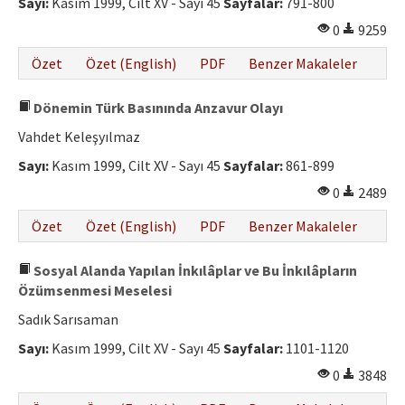
Sayı:
Kasım 1999, Cilt XV - Sayı 45
Sayfalar:
791-800
0
9259
Özet
Özet (English)
PDF
Benzer Makaleler
Dönemin Türk Basınında Anzavur Olayı
Vahdet Keleşyılmaz
Sayı:
Kasım 1999, Cilt XV - Sayı 45
Sayfalar:
861-899
0
2489
Özet
Özet (English)
PDF
Benzer Makaleler
Sosyal Alanda Yapılan İnkılâplar ve Bu İnkılâpların
Özümsenmesi Meselesi
Sadık Sarısaman
Sayı:
Kasım 1999, Cilt XV - Sayı 45
Sayfalar:
1101-1120
0
3848