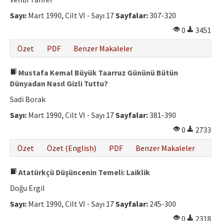
Etik İlkeler
Sayı:
Mart 1990, Cilt VI - Sayı 17
Sayfalar:
307-320
Yazar Rehberi
0
3451
Hakem Rehberi
Özet
PDF
Benzer Makaleler
İletişim
Mustafa Kemal Büyük Taarruz Gününü Bütün
Dünyadan Nasıl Gizli Tuttu?
Sadi Borak
Sayı:
Mart 1990, Cilt VI - Sayı 17
Sayfalar:
381-390
0
2733
Özet
Özet (English)
PDF
Benzer Makaleler
Atatürkçü Düşüncenin Temeli: Laiklik
Doğu Ergil
Sayı:
Mart 1990, Cilt VI - Sayı 17
Sayfalar:
245-300
0
2318