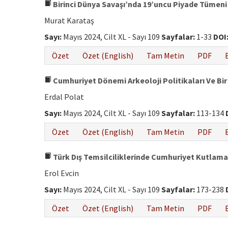
Birinci Dünya Savaşı’nda 19’uncu Piyade Tümen
Murat Karataş
Sayı:
Mayıs 2024, Cilt XL - Sayı 109
Sayfalar:
1-33
DOI
Özet
Özet (English)
Tam Metin
PDF
Cumhuriyet Dönemi Arkeoloji Politikaları Ve Bi
Erdal Polat
Sayı:
Mayıs 2024, Cilt XL - Sayı 109
Sayfalar:
113-134
Özet
Özet (English)
Tam Metin
PDF
Türk Dış Temsilciliklerinde Cumhuriyet Kutlamal
Erol Evcin
Sayı:
Mayıs 2024, Cilt XL - Sayı 109
Sayfalar:
173-238
Özet
Özet (English)
Tam Metin
PDF