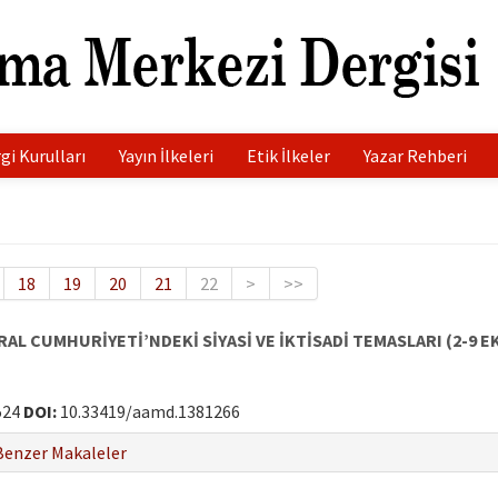
gi Kurulları
Yayın İlkeleri
Etik İlkeler
Yazar Rehberi
18
19
20
21
22
>
>>
 CUMHURİYETİ’NDEKİ SİYASİ VE İKTİSADİ TEMASLARI (2-9 EK
524
DOI:
10.33419/aamd.1381266
Benzer Makaleler