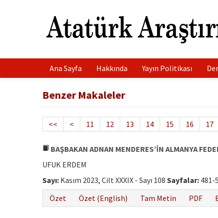
Ana Sayfa
Hakkında
Yayın Politikası
Der
Benzer Makaleler
<<
<
11
12
13
14
15
16
17
BAŞBAKAN ADNAN MENDERES’İN ALMANYA FEDERAL
UFUK ERDEM
Sayı:
Kasım 2023, Cilt XXXIX - Sayı 108
Sayfalar:
481-
Özet
Özet (English)
Tam Metin
PDF