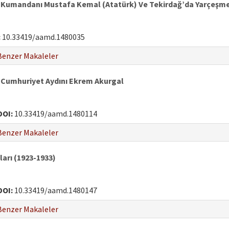
i Kumandanı Mustafa Kemal (Atatürk) Ve Tekirdağ’da Yarçeşme
:
10.33419/aamd.1480035
Benzer Makaleler
r Cumhuriyet Aydını Ekrem Akurgal
DOI:
10.33419/aamd.1480114
Benzer Makaleler
arı (1923-1933)
DOI:
10.33419/aamd.1480147
Benzer Makaleler