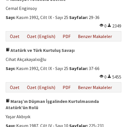
Cemal Enginsoy
Sayı:
Kasım 1992, Cilt IX - Sayı 25
Sayfalar:
29-36
0
2349
Özet
Özet (English)
PDF
Benzer Makaleler
Atatürk ve Türk Kurtuluş Savaşı
Cihat Akçakayalıoğlu
Sayı:
Kasım 1992, Cilt IX - Sayı 25
Sayfalar:
37-66
0
5455
Özet
Özet (English)
PDF
Benzer Makaleler
Maraş’ın Düşman İşgalinden Kurtulmasında
Atatürk’ün Rolü
Yaşar Akbıyık
Sayı:
Kasım 1987, Cilt IV - Sayı 10
Sayfalar:
225-231