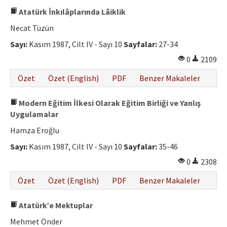
Atatürk İnkılâplarında Lâiklik
Necat Tüzün
Sayı:
Kasım 1987, Cilt IV - Sayı 10
Sayfalar:
27-34
0
2109
Özet
Özet (English)
PDF
Benzer Makaleler
Modern Eğitim İlkesi Olarak Eğitim Birliği ve Yanlış
Uygulamalar
Hamza Eroğlu
Sayı:
Kasım 1987, Cilt IV - Sayı 10
Sayfalar:
35-46
0
2308
Özet
Özet (English)
PDF
Benzer Makaleler
Atatürk’e Mektuplar
Mehmet Önder