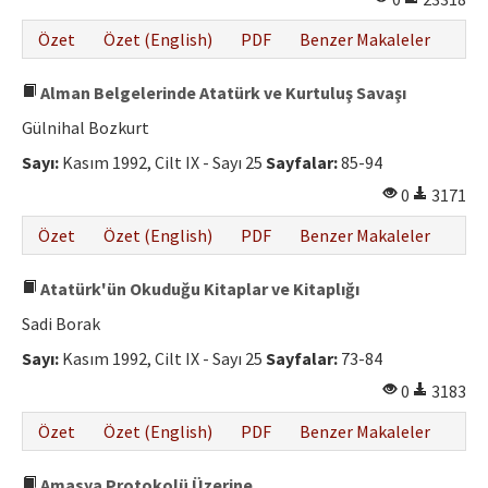
Özet
Özet (English)
PDF
Benzer Makaleler
Alman Belgelerinde Atatürk ve Kurtuluş Savaşı
Gülnihal Bozkurt
Sayı:
Kasım 1992, Cilt IX - Sayı 25
Sayfalar:
85-94
0
3171
Özet
Özet (English)
PDF
Benzer Makaleler
Atatürk'ün Okuduğu Kitaplar ve Kitaplığı
Sadi Borak
Sayı:
Kasım 1992, Cilt IX - Sayı 25
Sayfalar:
73-84
0
3183
Özet
Özet (English)
PDF
Benzer Makaleler
Amasya Protokolü Üzerine