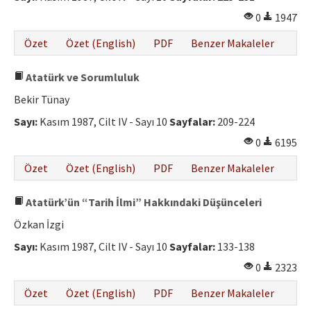
0
1947
Özet
Özet (English)
PDF
Benzer Makaleler
Atatürk ve Sorumluluk
Bekir Tünay
Sayı:
Kasım 1987, Cilt IV - Sayı 10
Sayfalar:
209-224
0
6195
Özet
Özet (English)
PDF
Benzer Makaleler
Atatürk’ün “Tarih İlmi” Hakkındaki Düşünceleri
Özkan İzgi
Sayı:
Kasım 1987, Cilt IV - Sayı 10
Sayfalar:
133-138
0
2323
Özet
Özet (English)
PDF
Benzer Makaleler