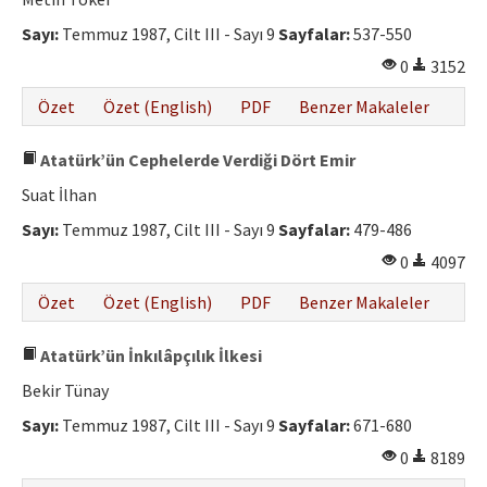
Etik İlkeler
Sayı:
Temmuz 1987, Cilt III - Sayı 9
Sayfalar:
537-550
Yazar Rehberi
0
3152
Hakem Rehberi
Özet
Özet (English)
PDF
Benzer Makaleler
İletişim
Atatürk’ün Cephelerde Verdiği Dört Emir
Suat İlhan
Sayı:
Temmuz 1987, Cilt III - Sayı 9
Sayfalar:
479-486
0
4097
Özet
Özet (English)
PDF
Benzer Makaleler
Atatürk’ün İnkılâpçılık İlkesi
Bekir Tünay
Sayı:
Temmuz 1987, Cilt III - Sayı 9
Sayfalar:
671-680
0
8189