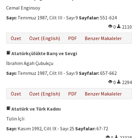
Cemal Enginsoy
Sayı:
Temmuz 1987, Cilt III - Sayı 9
Sayfalar:
551-624
0
2110
Özet
Özet (English)
PDF
Benzer Makaleler
Atatürkçülükte Barış ve Sevgi
İbrahim Agah Çubukçu
Sayı:
Temmuz 1987, Cilt III - Sayı 9
Sayfalar:
657-662
0
2294
Özet
Özet (English)
PDF
Benzer Makaleler
Atatürk ve Türk Kadını
Tülin İçli
Sayı:
Kasım 1992, Cilt IX - Sayı 25
Sayfalar:
67-72
0
23318