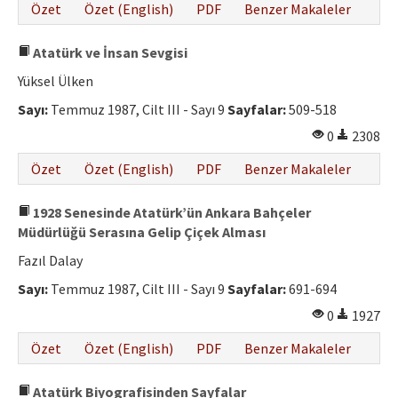
Özet
Özet (English)
PDF
Benzer Makaleler
Atatürk ve İnsan Sevgisi
Yüksel Ülken
Sayı:
Temmuz 1987, Cilt III - Sayı 9
Sayfalar:
509-518
0
2308
Özet
Özet (English)
PDF
Benzer Makaleler
1928 Senesinde Atatürk’ün Ankara Bahçeler
Müdürlüğü Serasına Gelip Çiçek Alması
Fazıl Dalay
Sayı:
Temmuz 1987, Cilt III - Sayı 9
Sayfalar:
691-694
0
1927
Özet
Özet (English)
PDF
Benzer Makaleler
Atatürk Biyografisinden Sayfalar