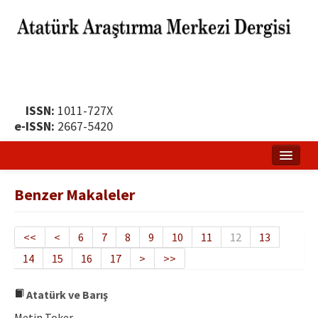
ISSN:
1011-727X
e-ISSN:
2667-5420
Ana Sayfa
Benzer Makaleler
Hakkında
Yayın Politikası
<<
<
6
7
8
9
10
11
12
13
14
15
16
17
>
>>
Dergi Kurulları
Yayın İlkeleri
Atatürk ve Barış
Metin Toker