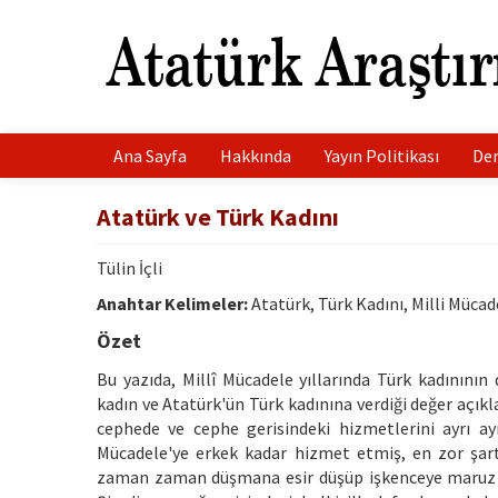
Ana Sayfa
Hakkında
Yayın Politikası
Der
Atatürk ve Türk Kadını
Tülin İçli
Anahtar Kelimeler:
Atatürk, Türk Kadını, Milli Mücade
Özet
Bu yazıda, Millî Mücadele yıllarında Türk kadının
kadın ve Atatürk'ün Türk kadınına verdiği değer açık
cephede ve cephe gerisindeki hizmetlerini ayrı ayr
Mücadele'ye erkek kadar hizmet etmiş, en zor şa
zaman zaman düşmana esir düşüp işkenceye maruz 