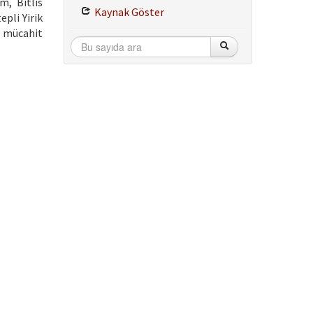
m, Bitlis
Kaynak Göster
pli Yirik
 mücahit