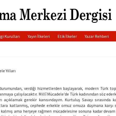
gi Kurulları
Yayın İlkeleri
Etik İlkeler
Yazar Rehberi
le Yılları
ın durumundan, verdiği hizmetlerden başlayarak, modern Türk t
lanmaya çalışılacaktır. Millî Mücadele'de Türk kadınından söz eder
ı açıklamak gerekir kanısındayım. Kurtuluş Savaşı sırasında ka
rtlara katlanmış, cephede erkekle omuz omuza düşmana karşı 
kalmış ama herşeye rağmen mücadelesine sonuna kadar devam e