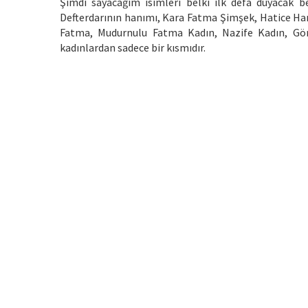
Şimdi sayacağım isimleri belki ilk defa duyacak b
Defterdarının hanımı, Kara Fatma Şimşek, Hatice Ha
Fatma, Mudurnulu Fatma Kadın, Nazife Kadın, Gör
kadınlardan sadece bir kısmıdır.