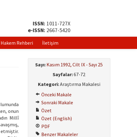
ISSN:
1011-727X
e-ISSN:
2667-5420
Hakem Rehberi
İletişim
Sayı:
Kasım 1992, Cilt IX - Sayı 25
Sayfalar:
67-72
Kategori:
Araştırma Makalesi
Önceki Makale
Sonraki Makale
oplumunda
Özet
ken, onun
dın Millî
Özet (English)
savaşmış,
PDF
tmiştir.
Benzer Makaleler