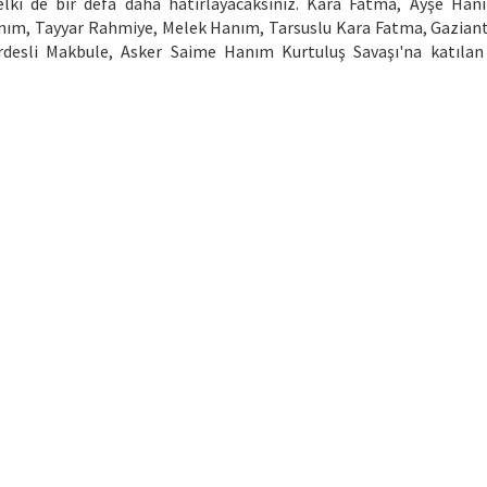
elki de bir defa daha hatırlayacaksınız. Kara Fatma, Ayşe Hanı
nım, Tayyar Rahmiye, Melek Hanım, Tarsuslu Kara Fatma, Gaziante
desli Makbule, Asker Saime Hanım Kurtuluş Savaşı'na katılan