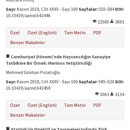
Etik İlkeler
Sayı:
Kasım 2019, Cilt XXXV - Sayı 100
Sayfalar:
555-584
DOI:
Yazar Rehberi
10.33419/aamd.642446
22580
3893
Hakem Rehberi
Özet
Özet (English)
Tam Metin
PDF
İletişim
Benzer Makaleler
Cumhuriyet Dönemi’nde Hayvancılığın Sanayiye
Tatbikine Bir Örnek: Merinos Yetiştiriciliği
Mehmed Gökhan Polatoğlu
Sayı:
Kasım 2019, Cilt XXXV - Sayı 100
Sayfalar:
585-620
DOI:
10.33419/aamd.642459
5063
3134
Özet
Özet (English)
Tam Metin
PDF
Benzer Makaleler
Atatürk’ün Direktif ve Tavsiyeleri Işığında Türk