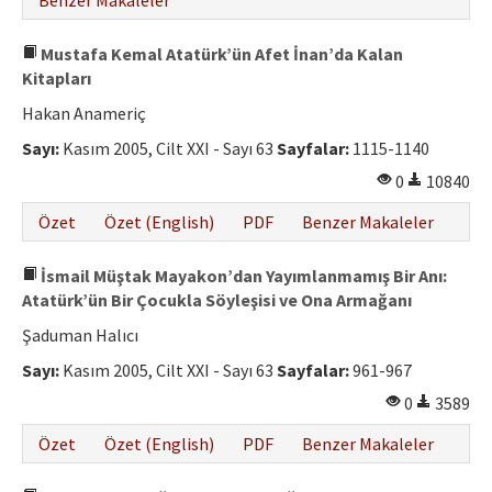
Benzer Makaleler
Mustafa Kemal Atatürk’ün Afet İnan’da Kalan
Kitapları
Hakan Anameriç
Sayı:
Kasım 2005, Cilt XXI - Sayı 63
Sayfalar:
1115-1140
0
10840
Özet
Özet (English)
PDF
Benzer Makaleler
İsmail Müştak Mayakon’dan Yayımlanmamış Bir Anı:
Atatürk’ün Bir Çocukla Söyleşisi ve Ona Armağanı
Şaduman Halıcı
Sayı:
Kasım 2005, Cilt XXI - Sayı 63
Sayfalar:
961-967
0
3589
Özet
Özet (English)
PDF
Benzer Makaleler