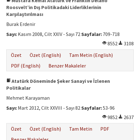
Mustafa Kemal Atatürk ve Franklin Delano
Roosvelt’in Dış Politikadaki Liderliklerinin
Karşılaştırılması
Burak Erdenir
Sayı:
Kasım 2008, Cilt XXIV - Sayı 72
Sayfalar:
709-718
8552
3108
Özet
Özet (English)
Tam Metin (English)
PDF (English)
Benzer Makaleler
Atatürk Döneminde Şeker Sanayi ve İzlenen
Politikalar
Mehmet Karayaman
Sayı:
Mart 2012, Cilt XXVIII - Sayı 82
Sayfalar:
53-96
9852
2637
Özet
Özet (English)
Tam Metin
PDF
Benzer Makaleler