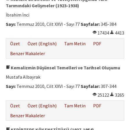
Tarımındaki Gelişmeler (1923-1938)
İbrahim İnci
Sayı:
Temmuz 2010, Cilt XXVI - Sayı 77
Sayfalar:
345-384
17434
4413
Özet
Özet (English)
Tam Metin
PDF
Benzer Makaleler
Kemalizmin Düşünsel Temelleri ve Tarihsel Oluşumu
Mustafa Albayrak
Sayı:
Temmuz 2010, Cilt XXVI - Sayı 77
Sayfalar:
307-344
25122
3265
Özet
Özet (English)
Tam Metin
PDF
Benzer Makaleler
KEPİRTEPE KÖY ENSTİTÜSÜ (1937-1954)