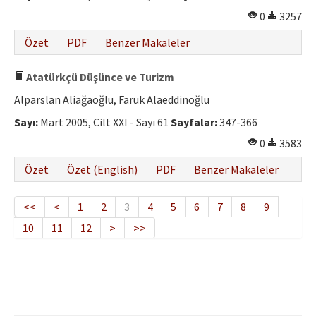
0
3257
Özet
PDF
Benzer Makaleler
Atatürkçü Düşünce ve Turizm
Alparslan Aliağaoğlu, Faruk Alaeddinoğlu
Sayı:
Mart 2005, Cilt XXI - Sayı 61
Sayfalar:
347-366
0
3583
Özet
Özet (English)
PDF
Benzer Makaleler
<<
<
1
2
3
4
5
6
7
8
9
10
11
12
>
>>