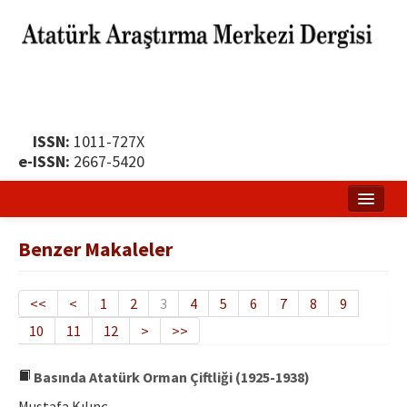
ISSN:
1011-727X
e-ISSN:
2667-5420
Ana Sayfa
Benzer Makaleler
Hakkında
Yayın Politikası
<<
<
1
2
3
4
5
6
7
8
9
10
11
12
>
>>
Dergi Kurulları
Yayın İlkeleri
Basında Atatürk Orman Çiftliği (1925-1938)
Mustafa Kılınç