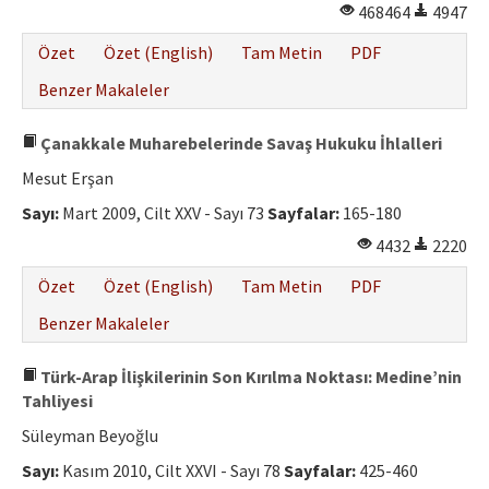
468464
4947
Özet
Özet (English)
Tam Metin
PDF
Benzer Makaleler
Çanakkale Muharebelerinde Savaş Hukuku İhlalleri
Mesut Erşan
Sayı:
Mart 2009, Cilt XXV - Sayı 73
Sayfalar:
165-180
4432
2220
Özet
Özet (English)
Tam Metin
PDF
Benzer Makaleler
Türk-Arap İlişkilerinin Son Kırılma Noktası: Medine’nin
Tahliyesi
Süleyman Beyoğlu
Sayı:
Kasım 2010, Cilt XXVI - Sayı 78
Sayfalar:
425-460