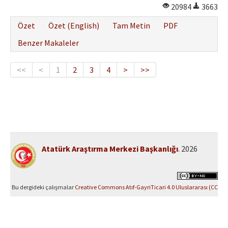
20984
3663
Özet
Özet (English)
Tam Metin
PDF
Benzer Makaleler
<<
<
1
2
3
4
>
>>
Atatürk Araştırma Merkezi Başkanlığı
. 2026
Bu dergideki çalışmalar
Creative Commons Atıf-GayriTicari 4.0 Uluslararası (CC
BY-NC 4.0)
ile lisanslanmıştır.
Yazılım Parkı - Bilimsel Dergi Yayınlama ve Yönetim Sistemi