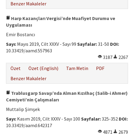
Benzer Makaleler
Harp Kazançları Vergisi’nde Muafiyet Durumu ve
Uygulaması
Emir Bostancı
Sayı:
Mayıs 2019, Cilt XXXV - Sayı 99
Sayfalar:
31-50
DOI:
10.33419/aamd.557963
3187
2267
Özet
Özet (English)
Tam Metin
PDF
Benzer Makaleler
Trablusgarp Savaşı’nda Alman Kızılhaç (Salib-i Ahmer)
Cemiyeti’nin Çalışmaları
Muttalip Şimşek
Sayı:
Kasım 2019, Cilt XXXV - Sayı 100
Sayfalar:
325-352
DOI:
10.33419/aamd.642317
4871
2679