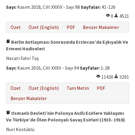
Etik İlkeler
Sayı:
Kasım 2018, Cilt XXXIV - Sayı 98
Sayfalar:
41-126
Yazar Rehberi
0
4521
Hakem Rehberi
Özet
Özet (English)
PDF
Benzer Makaleler
İletişim
Berlin Antlaşması Sonrasında Erzincan’da Eşkıyalık Ve
Ermeni Hadiseleri
Necati Fahri Taş
Sayı:
Kasım 2016, Cilt XXXII - Sayı 94
Sayfalar:
1-28
11430
3291
Özet
Özet (English)
Tam Metin
PDF
Benzer Makaleler
Osmanlı Devleti’nin Polonya Asıllı Esirlere Yaklaşımı
Ve Türkiye’de Ölen Polonyalı Savaş Esirleri (1915- 1918)
Nuri Köstüklü