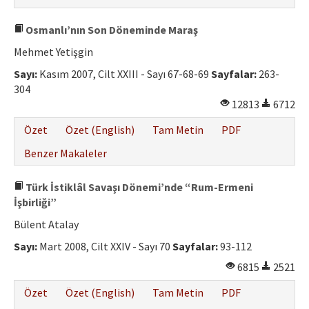
Osmanlı’nın Son Döneminde Maraş
Mehmet Yetişgin
Sayı:
Kasım 2007, Cilt XXIII - Sayı 67-68-69
Sayfalar:
263-
304
12813
6712
Özet
Özet (English)
Tam Metin
PDF
Benzer Makaleler
Türk İstiklâl Savaşı Dönemi’nde “Rum-Ermeni
İşbirliği”
Bülent Atalay
Sayı:
Mart 2008, Cilt XXIV - Sayı 70
Sayfalar:
93-112
6815
2521
Özet
Özet (English)
Tam Metin
PDF