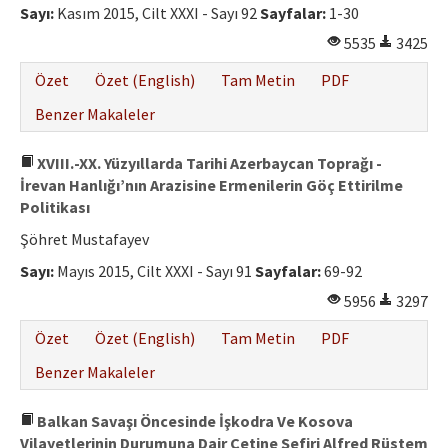
Sayı:
Kasım 2015, Cilt XXXI - Sayı 92
Sayfalar:
1-30
5535
3425
Özet
Özet (English)
Tam Metin
PDF
Benzer Makaleler
XVIII.-XX. Yüzyıllarda Tarihi Azerbaycan Toprağı -
İrevan Hanlığı’nın Arazisine Ermenilerin Göç Ettirilme
Politikası
Şöhret Mustafayev
Sayı:
Mayıs 2015, Cilt XXXI - Sayı 91
Sayfalar:
69-92
5956
3297
Özet
Özet (English)
Tam Metin
PDF
Benzer Makaleler
Balkan Savaşı Öncesinde İşkodra Ve Kosova
Vilayetlerinin Durumuna Dair Çetine Sefiri Alfred Rüstem