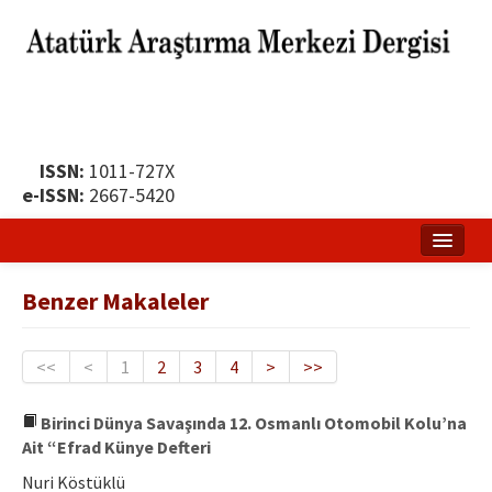
ISSN:
1011-727X
e-ISSN:
2667-5420
Ana Sayfa
Benzer Makaleler
Hakkında
Yayın Politikası
<<
<
1
2
3
4
>
>>
Dergi Kurulları
Birinci Dünya Savaşında 12. Osmanlı Otomobil Kolu’na
Ait “Efrad Künye Defteri
Yayın İlkeleri
Nuri Köstüklü