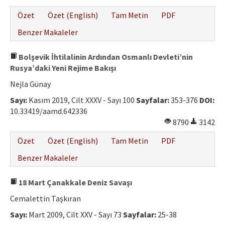
Özet
Özet (English)
Tam Metin
PDF
Benzer Makaleler
Bolşevik İhtilalinin Ardından Osmanlı Devleti’nin
Rusya’daki Yeni Rejime Bakışı
Nejla Günay
Sayı:
Kasım 2019, Cilt XXXV - Sayı 100
Sayfalar:
353-376
DOI:
10.33419/aamd.642336
8790
3142
Özet
Özet (English)
Tam Metin
PDF
Benzer Makaleler
18 Mart Çanakkale Deniz Savaşı
Cemalettin Taşkıran
Sayı:
Mart 2009, Cilt XXV - Sayı 73
Sayfalar:
25-38