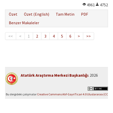
4961
4752
Özet
Özet (English)
Tam Metin
PDF
Benzer Makaleler
<<
<
1
2
3
4
5
6
>
>>
Atatürk Araştırma Merkezi Başkanlığı
. 2026
Bu dergideki çalışmalar
Creative Commons Atıf-GayriTicari 4.0 Uluslararası (CC
BY-NC 4.0)
ile lisanslanmıştır.
Yazılım Parkı - Bilimsel Dergi Yayınlama ve Yönetim Sistemi