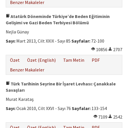
Benzer Makaleler
Atatürk Döneminde Türkiye’de Beden Eğitiminin
Gelişimi ve Gazi Beden Terbiyesi Bölümü
Nejla Günay
Sayı:
Mart 2013, Cilt XXIX - Sayı 85
Sayfalar:
72-100
10856
2707
Özet
Özet (English)
Tam Metin
PDF
Benzer Makaleler
Türk Tarihinin Seyrine Bir İşaret Levhası: Çanakkale
Savaşları
Murat Karataş
Sayı:
Ocak 2010, Cilt XXVI - Sayı 76
Sayfalar:
133-154
7109
2542
Özet
Özet (English)
Tam Metin
PDF