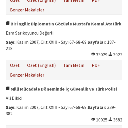
Özet
Özet (English)
Tam Metin
PDF
Benzer Makaleler
Bir İngiliz Diplomatın Gözüyle Mustafa Kemal Atatürk
Esra Sarıkoyuncu Değerli
Sayı:
Kasım 2007, Cilt XXIII - Sayı 67-68-69
Sayfalar:
187-
218
33029
3927
Özet
Özet (English)
Tam Metin
PDF
Benzer Makaleler
Milli Mücadele Döneminde İç Güvenlik ve Türk Polisi
Ali Dikici
Sayı:
Kasım 2007, Cilt XXIII - Sayı 67-68-69
Sayfalar:
339-
382
10025
3682