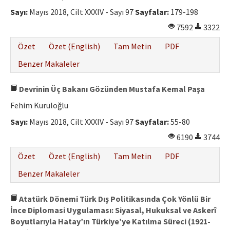
Etik İlkeler
Sayı:
Mayıs 2018, Cilt XXXIV - Sayı 97
Sayfalar:
179-198
Yazar Rehberi
7592
3322
Hakem Rehberi
Özet
Özet (English)
Tam Metin
PDF
İletişim
Benzer Makaleler
Devrinin Üç Bakanı Gözünden Mustafa Kemal Paşa
Fehim Kuruloğlu
Sayı:
Mayıs 2018, Cilt XXXIV - Sayı 97
Sayfalar:
55-80
6190
3744
Özet
Özet (English)
Tam Metin
PDF
Benzer Makaleler
Atatürk Dönemi Türk Dış Politikasında Çok Yönlü Bir
İnce Diplomasi Uygulaması: Siyasal, Hukuksal ve Askerî
Boyutlarıyla Hatay’ın Türkiye’ye Katılma Süreci (1921-