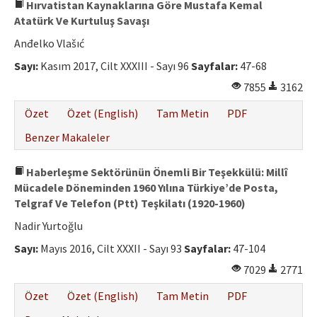
Hırvatistan Kaynaklarına Göre Mustafa Kemal
Atatürk Ve Kurtuluş Savaşı
Anđelko Vlašıć
Sayı:
Kasım 2017, Cilt XXXIII - Sayı 96
Sayfalar:
47-68
7855
3162
Özet
Özet (English)
Tam Metin
PDF
Benzer Makaleler
Haberleşme Sektörünün Önemli Bir Teşekkülü: Millî
Mücadele Döneminden 1960 Yılına Türkiye’de Posta,
Telgraf Ve Telefon (Ptt) Teşkilatı (1920-1960)
Nadir Yurtoğlu
Sayı:
Mayıs 2016, Cilt XXXII - Sayı 93
Sayfalar:
47-104
7029
2771
Özet
Özet (English)
Tam Metin
PDF