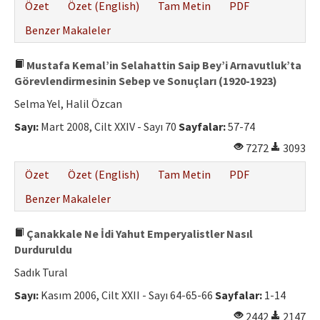
Özet
Özet (English)
Tam Metin
PDF
Benzer Makaleler
Mustafa Kemal’in Selahattin Saip Bey’i Arnavutluk’ta
Görevlendirmesinin Sebep ve Sonuçları (1920-1923)
Selma Yel, Halil Özcan
Sayı:
Mart 2008, Cilt XXIV - Sayı 70
Sayfalar:
57-74
7272
3093
Özet
Özet (English)
Tam Metin
PDF
Benzer Makaleler
Çanakkale Ne İdi Yahut Emperyalistler Nasıl
Durduruldu
Sadık Tural
Sayı:
Kasım 2006, Cilt XXII - Sayı 64-65-66
Sayfalar:
1-14
2442
2147