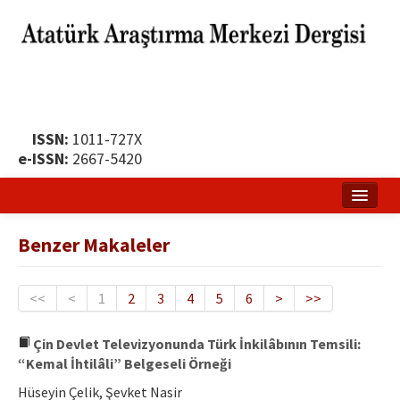
ISSN:
1011-727X
e-ISSN:
2667-5420
Ana Sayfa
Benzer Makaleler
Hakkında
Yayın Politikası
<<
<
1
2
3
4
5
6
>
>>
Dergi Kurulları
Çin Devlet Televizyonunda Türk İnkilâbının Temsili:
“Kemal İhtilâli” Belgeseli Örneği
Yayın İlkeleri
Hüseyin Çelik, Şevket Nasir